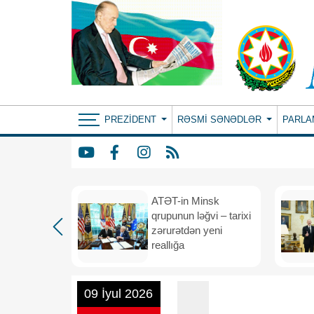
PREZIDENT
RƏSMI SƏNƏDLƏR
PARLA
ın yeni
ATƏT-in Minsk
anış
qrupunun ləğvi – tarixi
dafiə
zərurətdən yeni
asından
reallığa
rlığa
09 İyul 2026