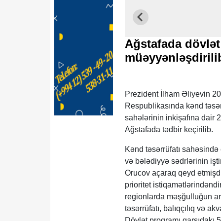
Ağstafada dövlət 
müəyyənləşdirili
Prezident İlham Əliyevin 20
Respublikasında kənd təsərrü
sahələrinin inkişafına dair 
Ağstafada tədbir keçirilib.
Kənd təsərrüfatı sahəsində 
və bələdiyyə sədrlərinin işti
Orucov açaraq qeyd etmişdir
prioritet istiqamətlərindənd
regionlarda məşğulluğun art
təsərrüfatı, balıqçılıq və a
Dövlət proqramı qarşıdakı 5 