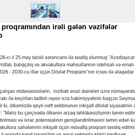
proqramından irəli gələn vəzifələr
b
26-cı il 25 may tarixli sərəncamı ilə təsdiq olunmuş "Azərbayca
fatı, balıqçılıq və akvakultura məhsullarının istehsalı və emalı
2026 - 2030-cu illər üçün Dövlət Proqramı"nın icrası ilə əlaqədar
çalışan mütəxəssislərin, inzibati ərazi dairələri üzrə nümayəndə
rakı ilə keçirilən tədbiri rayon icra hakimiyyətinin başçısı Seymu
 ki, ölkəmizdə qeyri-neft sektorunun inkişafı dövlət siyasətinin
ir: "Məhz bu çərçivədə ölkənin ərzaq təhlükəsizliyinin təmin edil
ırılması və ixrac potensialının genişləndirilməsini təmin edən k
kvakultura sahələrinin inkişafı üçün müvafiq proqram təsdiq edilmi
il ərzində kənd təsərrüfatı və aqrar sektorda köklü keyfiyyət