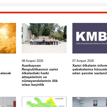
08 Avqust 2026
07 Avqust 2026
Azərbaycan
Xarici ölkələrin info
Respublikasının xarici
şəbəkələrinə hücuml
sələcək
ölkələrdəki hərbi
edən şəxslər saxlanıl
attaşelərinin və
nümayəndələrinin illik
iclası keçirilib