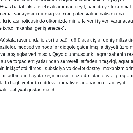
. Əsas hədəf təkcə istehsalı artırmaq deyil, həm də yerli xammal
li emal sənayesini qurmaq və ixrac potensialını maksimuma
rlu icrası nəticəsində ölkəmizdə minlərlə yeni iş yeri yaranacaq
ə ixrac imkanları genişlənəcək".
Ağstafa rayonunda icrası ilə bağlı görüləcək işlər geniş müzakir
zifələr, məqsəd və hədəflər diqqətə çatdırılmış, aidiyyəti üzrə 
və tapşırıqlar verilmişdir. Qeyd olunmuşdur ki, aqrar sahənin re
su və torpaq ehtiyatlarından səmərəli istifadənin təşviqi, aqrar t
in inkişaf etdirilməsi, subsidiya və dövlət dəstəyi mexanizmləri
üm tədbirlərin həyata keçirilməsini nəzərdə tutan dövlət proqram
lərlə bağlı yerlərdə ciddi və operativ işlər aparılmalı, aidiyyəti
alı fəaliyyət göstərilməlidir.