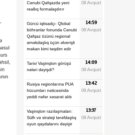
08 Avqust
Cənubi Qafqazda yeni
reallıq formalaşdırır
,
14:59
Gürcü iqtisadçı: Qlobal
08 Avqust
böhranlar fonunda Cənubi
Qafqaz özünü regional
ə
əməkdaşlıq üçün əlverişli
məsul
məkan kimi təqdim edir
surs
əhsil,
14:09
Tarixi Vaşinqton görüşü
08 Avqust
nin
nələri dəyişdi?
ının
13:42
Rusiya regionlarına PUA
08 Avqust
hücumları nəticəsində
yeddi nəfər xəsarət alıb
13:37
Vaşinqton razılaşmaları:
08 Avqust
Sülh və strateji tərəfdaşlıq
oyun qaydalarını dəyişir