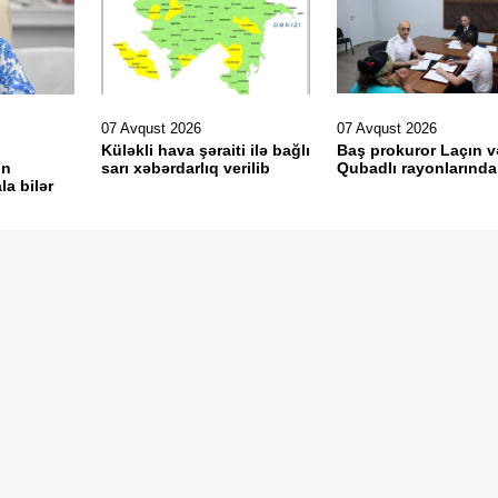
07 Avqust 2026
07 Avqust 2026
Küləkli hava şəraiti ilə bağlı
Baş prokuror Laçın v
in
sarı xəbərdarlıq verilib
Qubadlı rayonlarında
la bilər