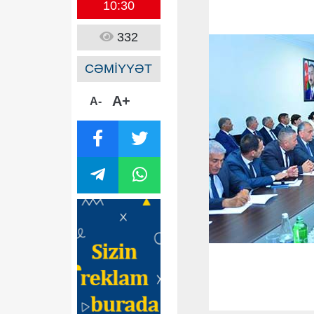
10:30
332
CƏMİYYƏT
A+
A-