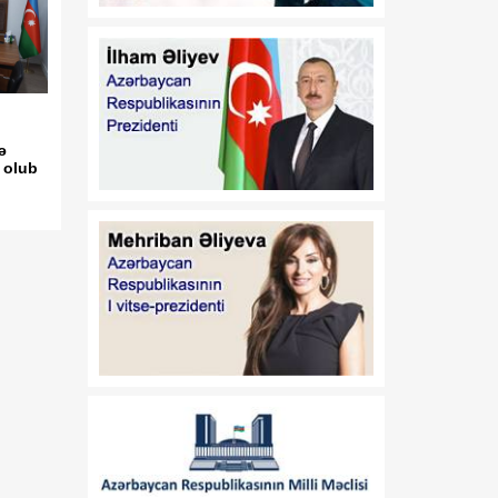
Qafqazın dinc gələcəyi
üçün mühüm platforma
rolunu oynayır
11:35
Prezident İlham Əliyevin
08 Avqust
sülh təşəbbüslərinin
ə
nəticəsi: Azərbaycan və
 olub
Ermənistan bir-birini
potensial tərəfdaş kimi
qəbul edir
11:30
Yeni geosiyasi mərhələ:
08 Avqust
Vaşinqton razılaşmaları və
regional əməkdaşlıq
11:25
Amerikalı ekspert:
08 Avqust
Azərbaycan regionda
getdikcə daha böyük rol
oynayır
11:20