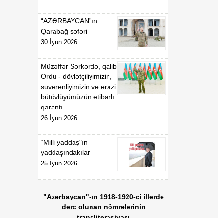
“AZƏRBAYCAN”ın
Qarabağ səfəri
30 İyun 2026
Müzəffər Sərkərdə, qalib
Ordu - dövlətçiliyimizin,
suverenliyimizin və ərazi
bütövlüyümüzün etibarlı
qarantı
26 İyun 2026
“Milli yaddaş"ın
yaddaşındakılar
25 İyun 2026
"Azərbaycan"-ın 1918-1920-ci illərdə
dərc olunan nömrələrinin
transliterasiyası