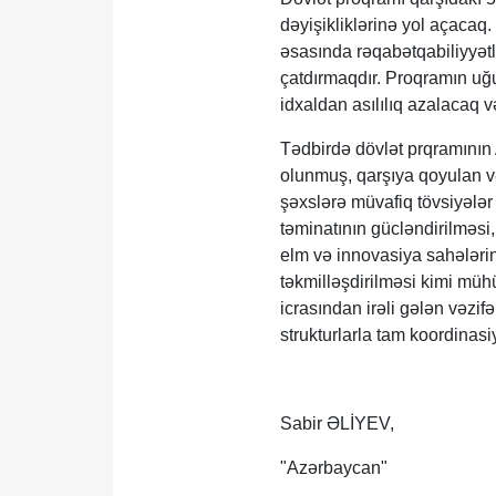
dəyişikliklərinə yol açacaq
əsasında rəqabətqabiliyyət
çatdırmaqdır. Proqramın uğu
idxaldan asılılıq azalacaq v
Tədbirdə dövlət prqramının 
olunmuş, qarşıya qoyulan və
şəxslərə müvafiq tövsiyələr 
təminatının gücləndirilməsi, 
elm və innovasiya sahələrin
təkmilləşdirilməsi kimi müh
icrasından irəli gələn vəzifə
strukturlarla tam koordinasiy
Sabir ƏLİYEV,
"Azərbaycan"