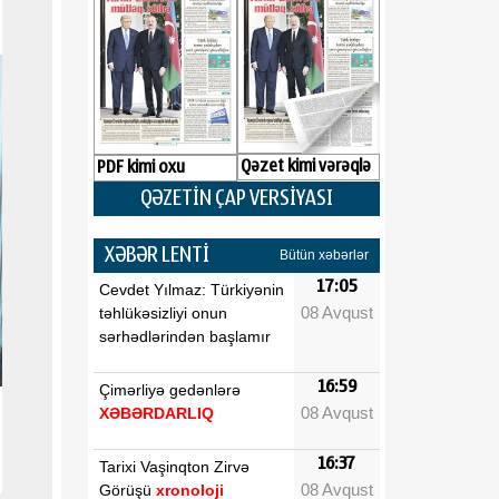
Qəzet kimi vərəqlə
PDF kimi oxu
QƏZETİN ÇAP VERSİYASI
XƏBƏR LENTİ
Bütün xəbərlər
17:05
Cevdet Yılmaz: Türkiyənin
08 Avqust
təhlükəsizliyi onun
sərhədlərindən başlamır
16:59
Çimərliyə gedənlərə
08 Avqust
XƏBƏRDARLIQ
16:37
Tarixi Vaşinqton Zirvə
08 Avqust
Görüşü
xronoloji