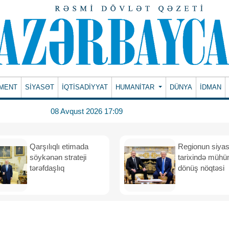
MENT
SİYASƏT
İQTİSADİYYAT
HUMANITAR
DÜNYA
İDMAN
08 Avqust 2026 17:09
Qarşılıqlı etimada
Regionun siyas
söykənən strateji
tarixində müh
tərəfdaşlıq
dönüş nöqtəsi