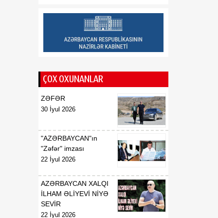
Qlen Hovard: Son bir ildə
08 Avqust
ABŞ-Azərbaycan
münasibətlərinin inkişaf
trayektoriyası diqqətəlayiq
olub
11:15
Cənubi Qafqazda tarixi
08 Avqust
ədaləti və sülhü bərqərar
ÇOX OXUNANLAR
edən Vaşinqton zirvəsi
ZƏFƏR
30 İyul 2026
"AZƏRBAYCAN"ın
"Zəfər" imzası
22 İyul 2026
AZƏRBAYCAN XALQI
İLHAM ƏLİYEVİ NİYƏ
SEVİR
22 İyul 2026