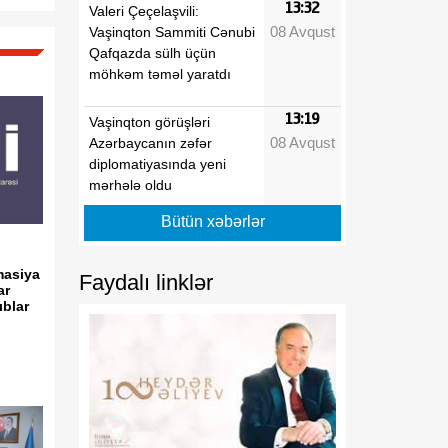
13:32
Valeri Çeçelaşvili:
08 Avqust
Vaşinqton Sammiti Cənubi
Qafqazda sülh üçün
möhkəm təməl yaratdı
13:19
Vaşinqton görüşləri
08 Avqust
Azərbaycanın zəfər
diplomatiyasında yeni
mərhələ oldu
Bütün xəbərlər
13:03
Prezidentin Mətbuat
08 Avqust
Xidmətinin məlumatı
rmasiya
Faydalı linklər
ar
12:47
Vaşinqton görüşü sülh
ıblar
08 Avqust
prosesinin və ABŞ ilə
münasibətlərin tarixi
dönüş nöqtəsidir
12:02
Deputat: Vaşinqton
08 Avqust
razılaşmaları Cənubi