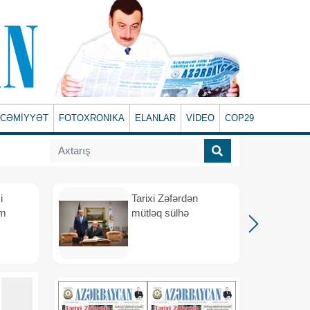
CƏMİYYƏT
FOTOXRONIKA
ELANLAR
VİDEO
COP29
i
Tarixi Zəfərdən
üm
mütləq sülhə