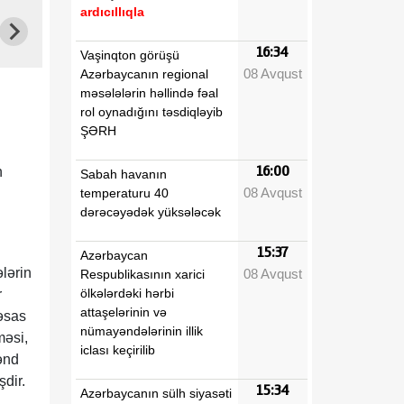
ardıcıllıqla
16:34
Vaşinqton görüşü
08 Avqust
Azərbaycanın regional
məsələlərin həllində fəal
rol oynadığını təsdiqləyib
ŞƏRH
16:00
n
Sabah havanın
08 Avqust
temperaturu 40
dərəcəyədək yüksələcək
15:37
Azərbaycan
lərin
08 Avqust
Respublikasının xarici
ölkələrdəki hərbi
r
attaşelərinin və
 əsas
nümayəndələrinin illik
məsi,
iclası keçirilib
ənd
şdir.
15:34
Azərbaycanın sülh siyasəti