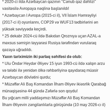
* 2020-ci ildə Azərbaycan qazının "Cənub qaz dəhlizi"
vasitəsilə Avropaya nəqlinə başlanıldı!
* Azərbaycan I Avropa (2015-ci il), VII İslam Həmrəyliyi
(2017-ci il) oyunlarını, COP29 və WUF13 tədbirlərini ən
yüksək səviyyədə keçirdi.
* 25 dekabr 2024-cü ildə Bakıdan Qroznıya uçan AZAL-a
məxsus sərnişin təyyarəsi Rusiya tərəfindən vurularaq
qəzaya uğradıldı.
Yaxın tariximizin iki parlaq səhifəsi də olub:
* Ulu Öndər Heydər Əliyev 15 iyun 1993-cü ildə xalqın arzu
və tələbi ilə yenidən ölkə rəhbərliyinə qayıdaraq müasir
Azərbaycan dövlətini qurdu;
* Müzəffər Ali Baş Komandan İlham Əliyev ikiəsrlik Qarabağ
münaqişəsinə 44 gündə Zəfərlə son qoydu!
Bu yığcam milli yaddaşımızı Müzəffər Ali Baş Komandan
İlham Əliyevin zəngilanlılarla görüşündə (10 may 2026-cı il)