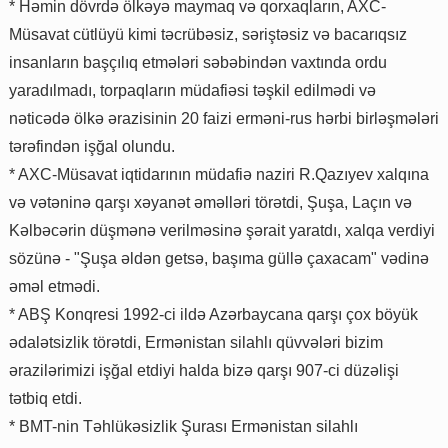
* Həmin dövrdə ölkəyə maymaq və qorxaqların, AXC-
Müsavat cütlüyü kimi təcrübəsiz, səriştəsiz və bacarıqsız
insanların başçılıq etmələri səbəbindən vaxtında ordu
yaradılmadı, torpaqların müdafiəsi təşkil edilmədi və
nəticədə ölkə ərazisinin 20 faizi erməni-rus hərbi birləşmələri
tərəfindən işğal olundu.
* AXC-Müsavat iqtidarının müdafiə naziri R.Qazıyev xalqına
və vətəninə qarşı xəyanət əməlləri törətdi, Şuşa, Laçın və
Kəlbəcərin düşmənə verilməsinə şərait yaratdı, xalqa verdiyi
sözünə - "Şuşa əldən getsə, başıma güllə çaxacam" vədinə
əməl etmədi.
* ABŞ Konqresi 1992-ci ildə Azərbaycana qarşı çox böyük
ədalətsizlik törətdi, Ermənistan silahlı qüvvələri bizim
ərazilərimizi işğal etdiyi halda bizə qarşı 907-ci düzəlişi
tətbiq etdi.
* BMT-nin Təhlükəsizlik Şurası Ermənistan silahlı