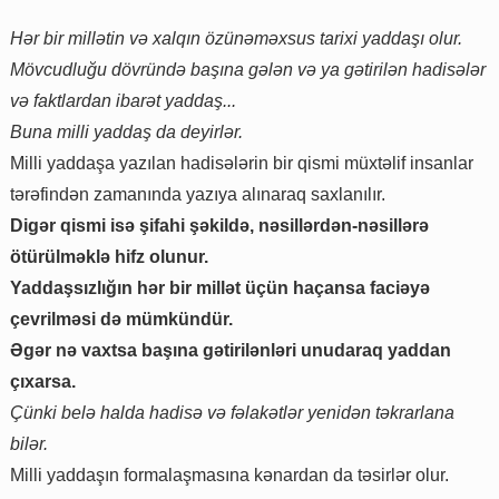
Hər bir millətin və xalqın özünəməxsus tarixi yaddaşı olur.
Mövcudluğu dövründə başına gələn və ya gətirilən hadisələr
və faktlardan ibarət yaddaş...
Buna milli yaddaş da deyirlər.
Milli yaddaşa yazılan hadisələrin bir qismi müxtəlif insanlar
tərəfindən zamanında yazıya alınaraq saxlanılır.
Digər qismi isə şifahi şəkildə, nəsillərdən-nəsillərə
ötürülməklə hifz olunur.
Yaddaşsızlığın hər bir millət üçün haçansa faciəyə
çevrilməsi də mümkündür.
Əgər nə vaxtsa başına gətirilənləri unudaraq yaddan
çıxarsa.
Çünki belə halda hadisə və fəlakətlər yenidən təkrarlana
bilər.
Milli yaddaşın formalaşmasına kənardan da təsirlər olur.