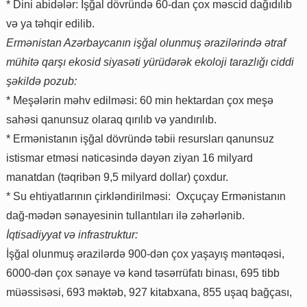
* Dini abidələr: İşğal dövründə 60-dan çox məscid dağıdılıb
və ya təhqir edilib.
Ermənistan Azərbaycanın işğal olunmuş ərazilərində ətraf
mühitə qarşı ekosid siyasəti yürüdərək ekoloji tarazlığı ciddi
şəkildə pozub:
* Meşələrin məhv edilməsi: 60 min hektardan çox meşə
sahəsi qanunsuz olaraq qırılıb və yandırılıb.
* Ermənistanın işğal dövründə təbii resursları qanunsuz
istismar etməsi nəticəsində dəyən ziyan 16 milyard
manatdan (təqribən 9,5 milyard dollar) çoxdur.
* Su ehtiyatlarının çirkləndirilməsi: Oxçuçay Ermənistanın
dağ-mədən sənayesinin tullantıları ilə zəhərlənib.
İqtisadiyyat və infrastruktur:
İşğal olunmuş ərazilərdə 900-dən çox yaşayış məntəqəsi,
6000-dən çox sənaye və kənd təsərrüfatı binası, 695 tibb
müəssisəsi, 693 məktəb, 927 kitabxana, 855 uşaq bağçası,