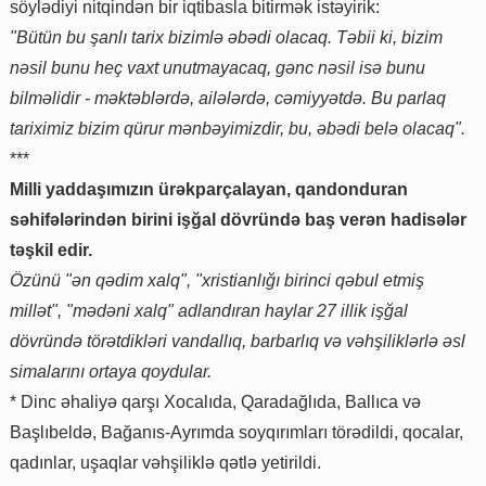
söylədiyi nitqindən bir iqtibasla bitirmək istəyirik:
"Bütün bu şanlı tarix bizimlə əbədi olacaq. Təbii ki, bizim
nəsil bunu heç vaxt unutmayacaq, gənc nəsil isə bunu
bilməlidir - məktəblərdə, ailələrdə, cəmiyyətdə. Bu parlaq
tariximiz bizim qürur mənbəyimizdir, bu, əbədi belə olacaq".
***
Milli yaddaşımızın ürəkparçalayan, qandonduran
səhifələrindən birini işğal dövründə baş verən hadisələr
təşkil edir.
Özünü "ən qədim xalq", "xristianlığı birinci qəbul etmiş
millət", "mədəni xalq" adlandıran haylar 27 illik işğal
dövründə törətdikləri vandallıq, barbarlıq və vəhşiliklərlə əsl
simalarını ortaya qoydular.
* Dinc əhaliyə qarşı Xocalıda, Qaradağlıda, Ballıca və
Başlıbeldə, Bağanıs-Ayrımda soyqırımları törədildi, qocalar,
qadınlar, uşaqlar vəhşiliklə qətlə yetirildi.