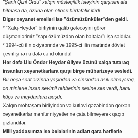
"Şanlı Qızıl Ordu" xalqın müstəqillik istəyinin qarşısını ala
bilməsə də, özünə olan etibarı birdəfəlik itirdi.
Digər xəyanət əməlləri isə "özümüzünkülər"dən gəldi.
* "Xalq-Heydər" birliyinin qalib gələcəyini görən
düşmənlərimiz "sapı özümüzdən olan baltalar"ı işə saldılar.
* 1994-cü ilin oktyabrında və 1995-ci ilin martında dövlət
çevrilişinə iki dəfə cəhd olundu!
Hər dəfə Ulu Öndər Heydər Əliyev üzünü xalqa tutaraq
insanları xəyanətkarlara qarşı birgə mübarizəyə səslədi.
Bir neçə saat ərzində yaşından və cinsindən asılı olmayaraq,
on minlərlə insan sevimli rəhbərinin səsinə səs verdi, hamı
küçə və meydanlara axışdı.
Xalqın möhtəşəm birliyindən və kütləvi qəzəbindən qorxan
xəyanətkarlar mənfur niyyətlərinə çata bilməyərək qaçıb
gizləndilər.
Milli yaddaşımıza isə belələrinin adları qara hərflərlə