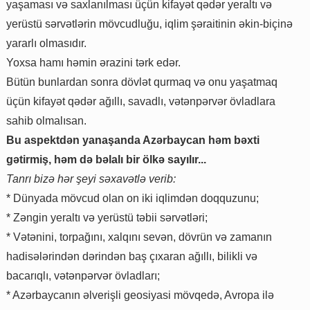
yaşaması və saxlanılması üçün kifayət qədər yeraltı və
yerüstü sərvətlərin mövcudluğu, iqlim şəraitinin əkin-biçinə
yararlı olmasıdır.
Yoxsa hamı həmin ərazini tərk edər.
Bütün bunlardan sonra dövlət qurmaq və onu yaşatmaq
üçün kifayət qədər ağıllı, savadlı, vətənpərvər övladlara
sahib olmalısan.
Bu aspektdən yanaşanda Azərbaycan həm bəxti
gətirmiş, həm də bəlalı bir ölkə sayılır...
Tanrı bizə hər şeyi səxavətlə verib:
* Dünyada mövcud olan on iki iqlimdən doqquzunu;
* Zəngin yeraltı və yerüstü təbii sərvətləri;
* Vətənini, torpağını, xalqını sevən, dövrün və zamanın
hadisələrindən dərindən baş çıxaran ağıllı, bilikli və
bacarıqlı, vətənpərvər övladları;
* Azərbaycanın əlverişli geosiyasi mövqedə, Avropa ilə