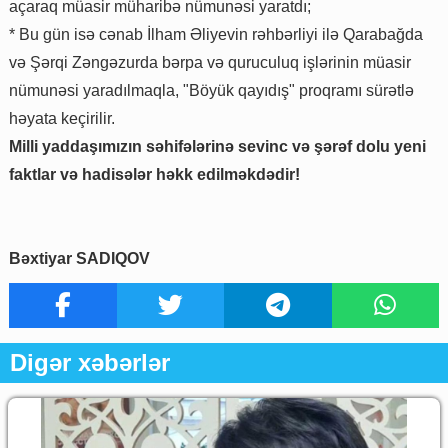
açaraq müasir müharibə nümunəsi yaratdı;
* Bu gün isə cənab İlham Əliyevin rəhbərliyi ilə Qarabağda
və Şərqi Zəngəzurda bərpa və quruculuq işlərinin müasir
nümunəsi yaradılmaqla, "Böyük qayıdış" proqramı sürətlə
həyata keçirilir.
Milli yaddaşımızın səhifələrinə sevinc və şərəf dolu yeni
faktlar və hadisələr həkk edilməkdədir!
Bəxtiyar SADIQOV
Digər xəbərlər