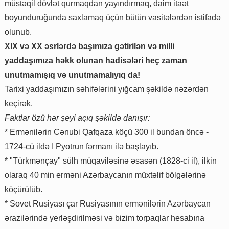
müstəqil dövlət qurmaqdan yayındırmaq, daim itaət
boyunduruğunda saxlamaq üçün bütün vasitələrdən istifadə
olunub.
XIX və XX əsrlərdə başımıza gətirilən və milli
yaddaşımıza həkk olunan hadisələri heç zaman
unutmamışıq və unutmamalıyıq da!
Tarixi yaddaşımızın səhifələrini yığcam şəkildə nəzərdən
keçirək.
Faktlar özü hər şeyi açıq şəkildə danışır:
* Ermənilərin Cənubi Qafqaza köçü 300 il bundan öncə -
1724-cü ildə I Pyotrun fərmanı ilə başlayıb.
* "Türkmənçay" sülh müqaviləsinə əsasən (1828-ci il), ilkin
olaraq 40 min erməni Azərbaycanın müxtəlif bölgələrinə
köçürülüb.
* Sovet Rusiyası çar Rusiyasının ermənilərin Azərbaycan
ərazilərində yerləşdirilməsi və bizim torpaqlar hesabına