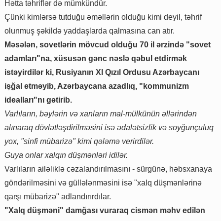
Hətta təhriflər də mümkündür.
Çünki kimlərsə tutduğu əməllərin olduğu kimi deyil, təhrif
olunmuş şəkildə yaddaşlarda qalmasına can atır.
Məsələn, sovetlərin mövcud olduğu 70 il ərzində "sovet
adamları"na, xüsusən gənc nəslə qəbul etdirmək
istəyirdilər ki, Rusiyanın XI Qızıl Ordusu Azərbaycanı
işğal etməyib, Azərbaycana azadlıq, "kommunizm
idealları"nı gətirib.
Varlıların, bəylərin və xanların mal-mülkünün əllərindən
alınaraq dövlətləşdirilməsini isə ədalətsizlik və soyğunçuluq
yox, "sinfi mübarizə" kimi qələmə verirdilər.
Guya onlar xalqın düşmənləri idilər.
Varlıların ailəliklə cəzalandırılmasını - sürgünə, həbsxanaya
göndərilməsini və güllələnməsini isə "xalq düşmənlərinə
qarşı mübarizə" adlandırırdılar.
"Xalq düşməni" damğası vuraraq cismən məhv edilən