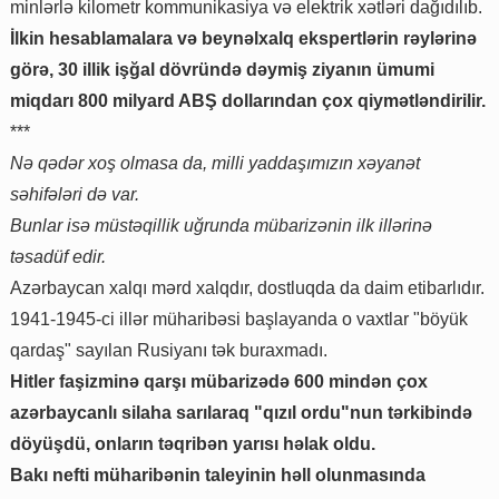
minlərlə kilometr kommunikasiya və elektrik xətləri dağıdılıb.
İlkin hesablamalara və beynəlxalq ekspertlərin rəylərinə
görə, 30 illik işğal dövründə dəymiş ziyanın ümumi
miqdarı 800 milyard ABŞ dollarından çox qiymətləndirilir.
***
Nə qədər xoş olmasa da, milli yaddaşımızın xəyanət
səhifələri də var.
Bunlar isə müstəqillik uğrunda mübarizənin ilk illərinə
təsadüf edir.
Azərbaycan xalqı mərd xalqdır, dostluqda da daim etibarlıdır.
1941-1945-ci illər müharibəsi başlayanda o vaxtlar "böyük
qardaş" sayılan Rusiyanı tək buraxmadı.
Hitler faşizminə qarşı mübarizədə 600 mindən çox
azərbaycanlı silaha sarılaraq "qızıl ordu"nun tərkibində
döyüşdü, onların təqribən yarısı həlak oldu.
Bakı nefti müharibənin taleyinin həll olunmasında