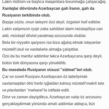
Lakin mühüm və başlıca məqamlara toxunmağa çalışacağıq.
Xanlıqlar dövründə Azərbaycan gah İranın, gah da
Rusiyanın tərkibində olub.
Başqa sözlə, onun taleyini özü deyil, özgələri həll ediblər.
Lakin xalqımızın işıqlı zəka sahibləri daim müstəqilliyə can
atıb, müstəqil dövlət yaratmaq arzusunda olublar.
Belə bir niyyətin qarşısını isə bizə ağalıq etmək istəyənlər
müxtəlif üsul və vasitələrlə almağa çalışıblar.
Özü də bu mənfur addımlar təkcə Azərbaycana qarşı deyil,
bütün türk dünyasına qarşı yönəldilib.
Bu məsələdə Rusiyanın xüsusi "xidmət"ləri olub.
Çar və sovet Rusiyası Azərbaycanı öz tabeliyində
saxlamaqdan ötrü hərbi işğaldan tutmuş müxtəlif məkrli tələ
və planlardan "məharət"lə istifadə edib.
Dövr və zaman dəyişdikcə, Azərbaycan xalqı öz arzusunu
gerçəkləşdirmək yönündə əməli addımlar atdıqca, bizi