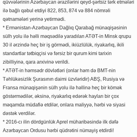
qüvvələrinin Azərbaycan ərazilərini qeyd-şərtsiz tərk etmələri
ilə bağlı qəbul etdiyi 822, 853, 874 və 884 nömrəli
qətnamələri yerinə yetirmədi.
* Ermənistan-Azərbaycan Dağlıq Qarabağ münaqişəsinin
sülh yolu ilə həlli məqsədilə yaradılan ATƏT-in Minsk qrupu
30 il ərzində heç bir iş görmədi, ikiüzlülük, riyakarlıq, ikili
standartlar tətbiqçisi və fərsiz bir qurum kimi tarixin
zibilliyinə, qara arxivinə verildi.
* ATƏT-in həmsədr dövlətləri (onlar həm də BMT-nin
Təhlükəsizlik Şurasının daimi üzvləridir) ABŞ, Rusiya və
Fransa münaqişənin sülh yolu ilə həllinə heç bir kömək
göstərmədilər, əksinə, riyakarlıq edərək hayları bir çox
məqamda müdafiə etdilər, onlara maliyyə, hərbi və siyasi
dəstək verdilər.
* 2016-cı ilin dördgünlük Aprel müharibəsində ilk dəfə
Azərbaycan Ordusu hərbi qüdrətini nümayiş etdirdi!