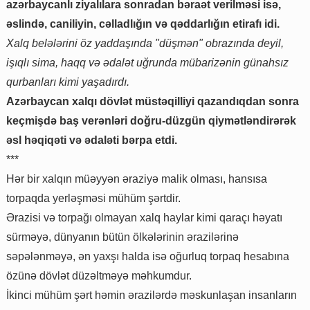
azərbaycanlı ziyalılara sonradan bəraət verilməsi isə,
əslində, caniliyin, cəlladlığın və qəddarlığın etirafı idi.
Xalq belələrini öz yaddaşında "düşmən" obrazında deyil,
işıqlı sima, haqq və ədalət uğrunda mübarizənin günahsız
qurbanları kimi yaşadırdı.
Azərbaycan xalqı dövlət müstəqilliyi qazandıqdan sonra
keçmişdə baş verənləri doğru-düzgün qiymətləndirərək
əsl həqiqəti və ədaləti bərpa etdi.
***
Hər bir xalqın müəyyən əraziyə malik olması, hansısa
torpaqda yerləşməsi mühüm şərtdir.
Ərazisi və torpağı olmayan xalq haylar kimi qaraçı həyatı
sürməyə, dünyanın bütün ölkələrinin ərazilərinə
səpələnməyə, ən yaxşı halda isə oğurluq torpaq hesabına
özünə dövlət düzəltməyə məhkumdur.
İkinci mühüm şərt həmin ərazilərdə məskunlaşan insanların