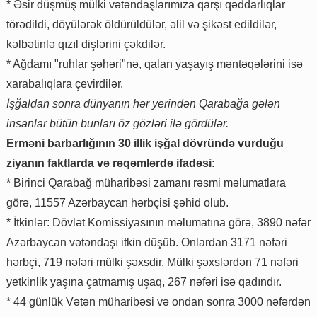
* Əsir düşmüş mülki vətəndaşlarımıza qarşı qəddarlıqlar
törədildi, döyülərək öldürüldülər, əlil və şikəst edildilər,
kəlbətinlə qızıl dişlərini çəkdilər.
* Ağdamı "ruhlar şəhəri"nə, qalan yaşayış məntəqələrini isə
xarabalıqlara çevirdilər.
İşğaldan sonra dünyanın hər yerindən Qarabağa gələn
insanlar bütün bunları öz gözləri ilə gördülər.
Erməni barbarlığının 30 illik işğal dövründə vurduğu
ziyanın faktlarda və rəqəmlərdə ifadəsi:
* Birinci Qarabağ müharibəsi zamanı rəsmi məlumatlara
görə, 11557 Azərbaycan hərbçisi şəhid olub.
* İtkinlər: Dövlət Komissiyasının məlumatına görə, 3890 nəfər
Azərbaycan vətəndaşı itkin düşüb. Onlardan 3171 nəfəri
hərbçi, 719 nəfəri mülki şəxsdir. Mülki şəxslərdən 71 nəfəri
yetkinlik yaşına çatmamış uşaq, 267 nəfəri isə qadındır.
* 44 günlük Vətən müharibəsi və ondan sonra 3000 nəfərdən