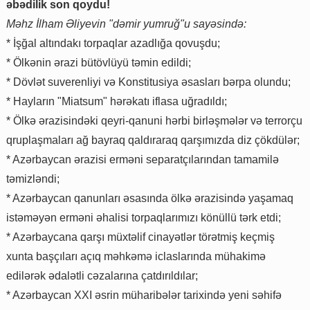
əbədilik son qoydu!
Məhz İlham Əliyevin "dəmir yumruğ"u sayəsində:
* İşğal altındakı torpaqlar azadlığa qovuşdu;
* Ölkənin ərazi bütövlüyü təmin edildi;
* Dövlət suverenliyi və Konstitusiya əsasları bərpa olundu;
* Hayların "Miatsum" hərəkatı iflasa uğradıldı;
* Ölkə ərazisindəki qeyri-qanuni hərbi birləşmələr və terrorçu
qruplaşmaları ağ bayraq qaldıraraq qarşımızda diz çökdülər;
* Azərbaycan ərazisi erməni separatçılarından tamamilə
təmizləndi;
* Azərbaycan qanunları əsasında ölkə ərazisində yaşamaq
istəməyən erməni əhalisi torpaqlarımızı könüllü tərk etdi;
* Azərbaycana qarşı müxtəlif cinayətlər törətmiş keçmiş
xunta başçıları açıq məhkəmə iclaslarında mühakimə
edilərək ədalətli cəzalarına çatdırıldılar;
* Azərbaycan XXI əsrin müharibələr tarixində yeni səhifə