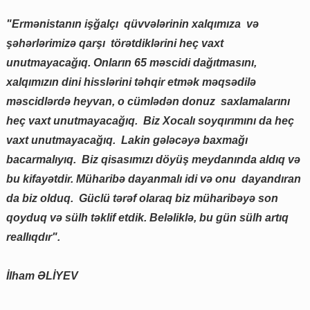
"Ermənistanın işğalçı qüvvələrinin xalqımıza və
şəhərlərimizə qarşı törətdiklərini heç vaxt
unutmayacağıq. Onların 65 məscidi dağıtmasını,
xalqımızın dini hisslərini təhqir etmək məqsədilə
məscidlərdə heyvan, o cümlədən donuz saxlamalarını
heç vaxt unutmayacağıq. Biz Xocalı soyqırımını da heç
vaxt unutmayacağıq. Lakin gələcəyə baxmağı
bacarmalıyıq. Biz qisasımızı döyüş meydanında aldıq və
bu kifayətdir. Müharibə dayanmalı idi və onu dayandıran
da biz olduq. Güclü tərəf olaraq biz müharibəyə son
qoyduq və sülh təklif etdik. Beləliklə, bu gün sülh artıq
reallıqdır".
İlham ƏLİYEV