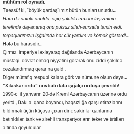
mühüm rol oynadı.
Təəssüf ki, "böyük qardaş"ımız bütün bunları unutdu...
Həm də nəinki unutdu, açıq şəkildə erməni faşizminin
tərəfində dayanaraq onu pulsuz silah-sursatla təmin etdi,
torpaqlarımızın işğalında hər cür yardım və kömək göstərdi...
Hələ bu harasıdır...
Qırmızı imperiya laxlayaraq dağılanda Azərbaycanın
müstəqil dövlət olmaq niyyətini görərək onu ciddi şəkildə
cəzalandırmaq qərarına gəldi.
Digər müttəfiq respublikalara görk və nümunə olsun deyə...
"Xilaskar ordu" növbəti dəfə işğalçı orduya çevrildi!
1990-cı il yanvarın 20-də Kreml Azərbaycanın üzərinə ordu
yeritdi, Bakı al qana boyandı, haqsızlığa qarşı etirazlarını
bildirmək üçün küçəyə çıxan dinc sakinlər qanlarına
batırıldılar, tank və zirehli transpartyorların təkər və tırtılları
altında qoyuldular.