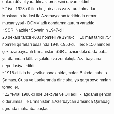
onlara dövlət yaradılması prosesini davam etdirib.
* 7 iyul 1923-cü ildə heç bir əsas və zərurət olmadan
Moskvanın iradəsi ilə Azərbaycanın tərkibində erməni
muxtariyyəti - DQMV adlı qondarma qurum yaradıldı.
* SSRİ Nazirlər Sovetinin 1947-ci il
23 dekabr tarixli 4083 nömrəli və 1948-ci il 10 mart tarixli 754
nömrəli qərarları əsasında 1948-1953-cü illərdə 150 mindən
çox azərbaycanlı Ermənistan SSR ərazisindəki dədə-baba
yurdlarından kütləvi şəkildə və zorakılıqla Azərbaycana
deportasiya edildi.
* 1918-ci ildə bolşevik-daşnak birləşmələri Bakıda, habelə
Şamaxı, Quba və Lənkəranda dinc əhaliyə qarşı soyqırımları
törətdilər.
* 22 fevral 1988-ci ildə Bəxtiyar və Əli adlı iki ağdamlı gəncin
öldürülməsi ilə Ermənistanla Azərbaycan arasında Qarabağ
uğrunda müharibə başladı.