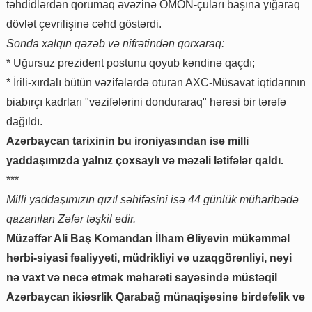
təhdidlərdən qorumaq əvəzinə OMON-çuları başına yığaraq
dövlət çevrilişinə cəhd göstərdi.
Sonda xalqın qəzəb və nifrətindən qorxaraq:
* Uğursuz prezident postunu qoyub kəndinə qaçdı;
* İrili-xırdalı bütün vəzifələrdə oturan AXC-Müsavat iqtidarının
biabırçı kadrları "vəzifələrini donduraraq" hərəsi bir tərəfə
dağıldı.
Azərbaycan tarixinin bu ironiyasından isə milli
yaddaşımızda yalnız çoxsaylı və məzəli lətifələr qaldı.
***
Milli yaddaşımızın qızıl səhifəsini isə 44 günlük müharibədə
qazanılan Zəfər təşkil edir.
Müzəffər Ali Baş Komandan İlham Əliyevin mükəmməl
hərbi-siyasi fəaliyyəti, müdrikliyi və uzaqgörənliyi, nəyi
nə vaxt və necə etmək məharəti sayəsində müstəqil
Azərbaycan ikiəsrlik Qarabağ münaqişəsinə birdəfəlik və