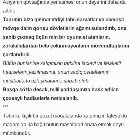
Asiyanın qovşağında yerləşməsi onun dəyərini daha da
artırır.
Tanrının bizə qismət etdiyi təbii sərvətlər və əlverişli
mövqe daim qonşu dövlətlərin ağzını sulandırıb, ona
sahib çıxmaq üçün min bir oyuna əl atanların,
zorakılıqlardan belə çəkinməyənlərin mövcudluqlarını
şərtləndirib.
Bütün bunlar isə xalqımızın tarixinə faciəvi və fəlakətli
hadisələrin yazılmasına, onun sadiq övladlarının
müsibətlərlə üzləşmələrinə səbəb olub.
Başqa sözlə desək, milli yaddaşımıza həkk edilən
çoxsaylı hadisələrlə nəticələnib.
***
Təbii ki, kiçik bir qəzet məqaləsində xalqımızın taleyüklü
məqamları ilə bağlı bütün məsələləri əhatə etmək qeyri-
mümkündür.