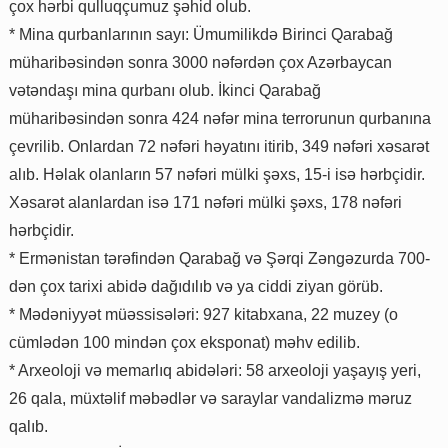
çox hərbi qulluqçumuz şəhid olub.
* Mina qurbanlarının sayı: Ümumilikdə Birinci Qarabağ
müharibəsindən sonra 3000 nəfərdən çox Azərbaycan
vətəndaşı mina qurbanı olub. İkinci Qarabağ
müharibəsindən sonra 424 nəfər mina terrorunun qurbanına
çevrilib. Onlardan 72 nəfəri həyatını itirib, 349 nəfəri xəsarət
alıb. Həlak olanların 57 nəfəri mülki şəxs, 15-i isə hərbçidir.
Xəsarət alanlardan isə 171 nəfəri mülki şəxs, 178 nəfəri
hərbçidir.
* Ermənistan tərəfindən Qarabağ və Şərqi Zəngəzurda 700-
dən çox tarixi abidə dağıdılıb və ya ciddi ziyan görüb.
* Mədəniyyət müəssisələri: 927 kitabxana, 22 muzey (o
cümlədən 100 mindən çox eksponat) məhv edilib.
* Arxeoloji və memarlıq abidələri: 58 arxeoloji yaşayış yeri,
26 qala, müxtəlif məbədlər və saraylar vandalizmə məruz
qalıb.