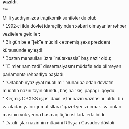
yazıldı.
***
Milli yaddışımızda tragikomik səhifələr də olub:
* 1992-ci ildə dövlət idarəçiliyindən xəbəri olmayanlar rəhbər
vəzifələrə gəldilər:
* Bir gün belə "jek"ə müdirlik etməmiş şəxs prezident
kürsüsündə əyləşdi;
* Bostan məhsulları üzrə "mütəxəssis" baş nazir oldu;
* "Elmlər namizədi" dissertasiyasını müdafiə edə bilməyən
parlamentə rəhbərliyə başladı;
* "Ortabab riyaziyyat müəllimi" müharibə edən dövlətin
müdafiə naziri təyin olundu, başına "kişi papağı" qoydu;
* Keçmiş OBXSS işçisi daxili işlər naziri vəzifəsini tutdu, bu
vəzifədən yalnız jurnalistlərə "qəzet yedizdirmək" və onları
maşının yük yerinə basmaq üçün istifadə edə bildi;
* Daxili işlər nazirinin müavini Rövşən Cavadov dövləti