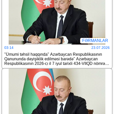
FƏRMANLAR
03:14
23.07.2026
"Ümumi təhsil haqqında" Azərbaycan Respublikasının
Qanununda dəyişiklik edilməsi barədə" Azərbaycan
Respublikasının 2026-cı il 7 iyul tarixli 434-VIIQD nömrəli
Qanununun tətbiqi və "Ümumi təhsil haqqında"
Azərbaycan Respublikasının 2019-cu il 29 mart tarixli
1532-VQ nömrəli Qanununun tətbiqi barədə" Azərbaycan
Respublikası Prezidentinin 2019-cu il 27 may tarixli 711
nömrəli Fərmanında dəyişiklik edilməsi haqqında