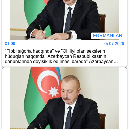
FƏRMANLAR
01:09
25.07.2026
"Tibbi sığorta haqqında" və "Əlilliyi olan şəxslərin
hüquqları haqqında" Azərbaycan Respublikasının
qanunlarında dəyişiklik edilməsi barədə" Azərbaycan
Respublikasının 2026-cı il 14 iyul tarixli 464-VIIQD nömrəli
Qanununun tətbiqi və bununla əlaqədar Azərbaycan
Respublikası Prezidentinin bir sıra fərmanlarında
dəyişiklik edilməsi haqqında