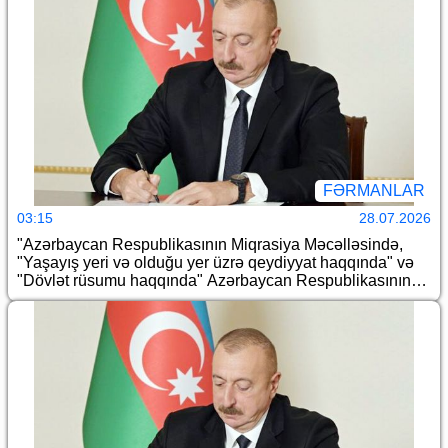
noyabr tarixli 24 nömrəli Fərmanında dəyişiklik edilməsi
haqqında
FƏRMANLAR
03:15
28.07.2026
"Azərbaycan Respublikasının Miqrasiya Məcəlləsində,
"Yaşayış yeri və olduğu yer üzrə qeydiyyat haqqında" və
"Dövlət rüsumu haqqında" Azərbaycan Respublikasının
qanunlarında dəyişiklik edilməsi barədə" Azərbaycan
Respublikasının 2026-cı il 14 iyul tarixli 465-VIIQD nömrəli
Qanununun tətbiqi və bununla əlaqədar bəzi məsələlərin
tənzimlənməsi haqqında