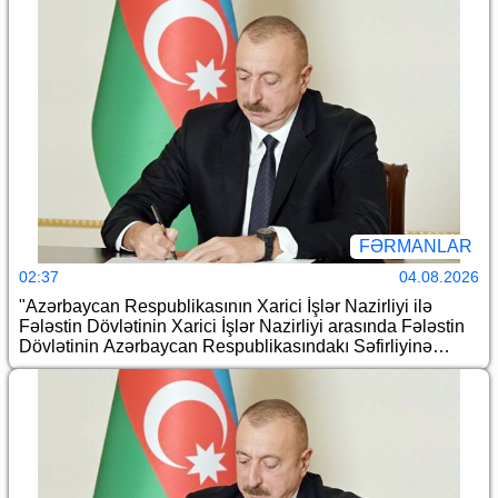
tətbiqi və bununla əlaqədar Azərbaycan Respublikası
Prezidentinin bəzi fərmanlarında dəyişiklik edilməsi
haqqında
FƏRMANLAR
02:37
04.08.2026
"Azərbaycan Respublikasının Xarici İşlər Nazirliyi ilə
Fələstin Dövlətinin Xarici İşlər Nazirliyi arasında Fələstin
Dövlətinin Azərbaycan Respublikasındakı Səfirliyinə
maliyyə yardımının göstərilməsi barədə Protokol"un təsdiq
edilməsi haqqında