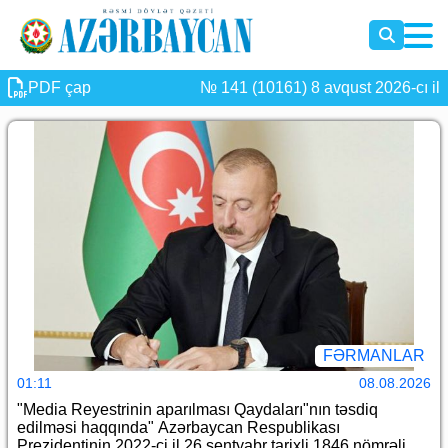
PDF çap
№ 141 (10161) 8 avqust 2026-cı il
FƏRMANLAR
01:11
08.08.2026
"Media Reyestrinin aparılması Qaydaları"nın təsdiq
edilməsi haqqında" Azərbaycan Respublikası
Prezidentinin 2022-ci il 26 sentyabr tarixli 1846 nömrəli