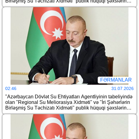
Birləşmiş Su Təchizatı Xidməti" publik hüquqi şəxslərin
yenidən təşkili haqqında" Azərbaycan Respublikası
Prezidentinin 2026-cı il 20 fevral tarixli 600 nömrəli
Fərmanında dəyişiklik edilməsi barədə
FƏRMANLAR
02:46
31.07.2026
"Azərbaycan Dövlət Su Ehtiyatları Agentliyinin tabeliyində
olan "Regional Su Meliorasiya Xidməti" və "İri Şəhərlərin
Birləşmiş Su Təchizatı Xidməti" publik hüquqi şəxslərin
yenidən təşkili haqqında" Azərbaycan Respublikası
Prezidentinin 2026-cı il 20 fevral tarixli 600 nömrəli
Fərmanının icrası ilə əlaqədar Azərbaycan Respublikası
Prezidentinin bəzi fərmanlarında dəyişiklik edilməsi
barədə