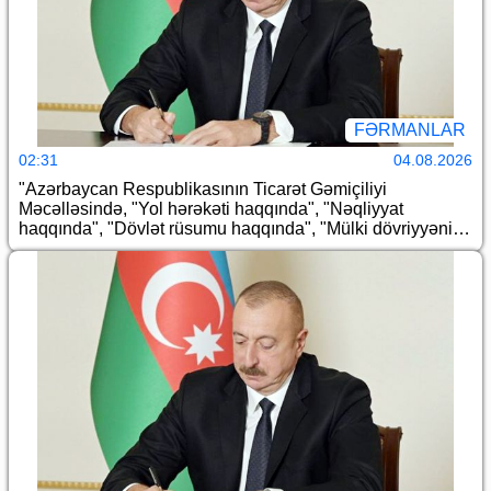
FƏRMANLAR
02:31
04.08.2026
"Azərbaycan Respublikasının Ticarət Gəmiçiliyi
Məcəlləsində, "Yol hərəkəti haqqında", "Nəqliyyat
haqqında", "Dövlət rüsumu haqqında", "Mülki dövriyyənin
müəyyən iştirakçılarına mənsub ola bilən və dövriyyədə
olmasına xüsusi icazə əsasında yol verilən (mülki
dövriyyəsi məhdudlaşdırılmış) əşyaların siyahısı
haqqında", "Avtomobil nəqliyyatı haqqında" və "Aviasiya
haqqında" Azərbaycan Respublikasının qanunlarında
dəyişiklik edilməsi barədə" Azərbaycan Respublikasının
2026-cı il 10 iyul tarixli 438-VIIQD nömrəli Qanununun
tətbiqi və bununla əlaqədar Azərbaycan Respublikası
Prezidentinin bəzi fərmanlarında dəyişiklik edilməsi
haqqında