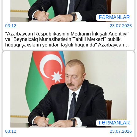
FƏRMANLAR
03:12
23.07.2026
"Azərbaycan Respublikasının Medianın İnkişafı Agentliyi"
və "Beynəlxalq Münasibətlərin Təhlili Mərkəzi" publik
hüquqi şəxslərin yenidən təşkili haqqında" Azərbaycan
Respublikası Prezidentinin 2026-cı il 20 fevral tarixli 601
nömrəli Fərmanının icrası ilə əlaqədar Azərbaycan
Respublikası Prezidentinin bəzi fərmanlarında dəyişiklik
edilməsi barədə
FƏRMANLAR
03:12
23.07.2026