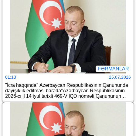
FƏRMANLAR
01:13
25.07.2026
"İcra haqqında" Azərbaycan Respublikasının Qanununda
dəyişiklik edilməsi barədə"Azərbaycan Respublikasının
2026-cı il 14 iyul tarixli 469-VIIQD nömrəli Qanununun
icrası ilə əlaqədar Azərbaycan Respublikası Prezidentinin
bəzi fərmanlarında dəyişiklik edilməsi haqqında