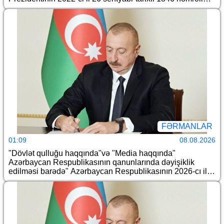
Fərmanında dəyişiklik edilməsi barədə
FƏRMANLAR
01:09
08.08.2026
"Dövlət qulluğu haqqında"və "Media haqqında"
Azərbaycan Respublikasının qanunlarında dəyişiklik
edilməsi barədə" Azərbaycan Respublikasının 2026-cı il
14 iyul tarixli 449-VIIQD nömrəli Qanununun tətbiqi və
bununla əlaqədar bəzi məsələlərin tənzimlənməsi
haqqında