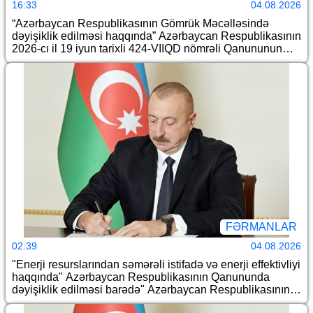
16:33
04.08.2026
“Azərbaycan Respublikasının Gömrük Məcəlləsində
dəyişiklik edilməsi haqqında” Azərbaycan Respublikasının
2026-cı il 19 iyun tarixli 424-VIIQD nömrəli Qanununun
tətbiqi və “Azərbaycan Respublikası Gömrük Məcəlləsinin
təsdiq edilməsi haqqında” Azərbaycan Respublikası
Qanununun tətbiqi barədə” Azərbaycan Respublikası
Prezidentinin 2011-ci il 15 sentyabr tarixli 499 nömrəli
Fərmanında dəyişiklik edilməsi haqqında
FƏRMANLAR
02:39
04.08.2026
"Enerji resurslarından səmərəli istifadə və enerji effektivliyi
haqqında" Azərbaycan Respublikasının Qanununda
dəyişiklik edilməsi barədə" Azərbaycan Respublikasının
2026-cı il 14 iyul tarixli 466-VIIQD nömrəli Qanununun