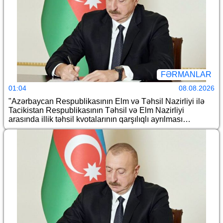
FƏRMANLAR
01:04
08.08.2026
"Azərbaycan Respublikasının Elm və Təhsil Nazirliyi ilə
Tacikistan Respublikasının Təhsil və Elm Nazirliyi
arasında illik təhsil kvotalarının qarşılıqlı ayrılması
haqqında Saziş"in təsdiq edilməsi barədə