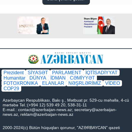
Azərbaycan Respublikası Prezidentinin 2023-cü il 19
avqust tarixli 2307 nömrəli Fərmanında dəyişiklik edilməsi
haqqında
Prezident
SİYASƏT
PARLAMENT
İQTİSADİYYAT
Humanitar
DÜNYA
İDMAN
CƏMİYYƏT
FOTOXRONIKA
ELANLAR
NƏŞRLƏRİMİZ
VİDEO
COP29
Azərbaycan Respublikası, Bakı ş., Mətbuat pr. 529-cu məhəllə, 4-cü
mərtəbə Tel.:(+994 12) 539 49 20, 538-31-11
E-mail.:
contact@azerbaijan-news.az
;
secretary@azerbaijan-
news.az
,
reklam@azerbaijan-news.az
2000-2024(c) Bütün hüquqları qorunur, "AZƏRBAYCAN" qəzeti