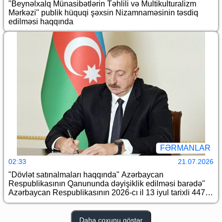
"Beynəlxalq Münasibətlərin Təhlili və Multikulturalizm
Mərkəzi" publik hüquqi şəxsin Nizamnaməsinin təsdiq
edilməsi haqqında
FƏRMANLAR
02:33
21.07.2026
"Dövlət satınalmaları haqqında" Azərbaycan
Respublikasının Qanununda dəyişiklik edilməsi barədə"
Azərbaycan Respublikasının 2026-cı il 13 iyul tarixli 447-
VIIQD nömrəli Qanununun tətbiqi və "Dövlət satınalmaları
haqqında" Azərbaycan Respublikasının 2023-cü il 14 iyul
tarixli 988-VIQ nömrəli Qanununun tətbiqi barədə"
Daha çoxunu göstər