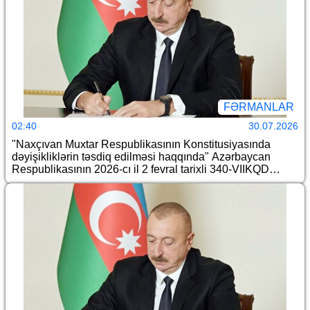
FƏRMANLAR
02:40
30.07.2026
"Naxçıvan Muxtar Respublikasının Konstitusiyasında
dəyişikliklərin təsdiq edilməsi haqqında" Azərbaycan
Respublikasının 2026-cı il 2 fevral tarixli 340-VIIKQD
nömrəli Konstitusiya Qanununun icrası ilə əlaqədar
Azərbaycan Respublikası Prezidentinin bəzi
fərmanlarında və Sərəncamında dəyişiklik edilməsi
barədə