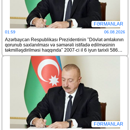
FƏRMANLAR
01:59
06.08.2026
Azərbaycan Respublikası Prezidentinin "Dövlət əmlakının
qorunub saxlanılması və səmərəli istifadə edilməsinin
təkmilləşdirilməsi haqqında" 2007-ci il 6 iyun tarixli 586
nömrəli və "Azərbaycan Respublikası İqtisadiyyat
Nazirliyinin fəaliyyətinin təmin edilməsi və "Azərbaycan
Respublikasının İqtisadiyyat Nazirliyi haqqında
Əsasnamə"nin təsdiqi və "Azərbaycan Respublikası
İqtisadiyyat Nazirliyinin fəaliyyətinin təmin edilməsi və
"Azərbaycan Respublikası İqtisadi İnkişaf Nazirliyinin
fəaliyyətinin təkmilləşdirilməsi ilə bağlı tədbirlər haqqında"
Azərbaycan Respublikası Prezidentinin 2006-cı il 28
dekabr tarixli 504 nömrəli Fərmanında dəyişikliklər
edilməsi barədə" 2014-cü il 20 fevral tarixli 111 nömrəli
Fərmanında dəyişiklik edilməsi haqqında" Azərbaycan
Respublikası Prezidentinin 2019-cu il 30 dekabr tarixli 911
nömrəli Fərmanında dəyişiklik edilməsi barədə" 2020-ci il
12 may tarixli 1017 nömrəli fərmanlarında dəyişiklik
FƏRMANLAR
edilməsi haqqında