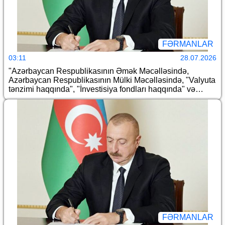
FƏRMANLAR
03:11
28.07.2026
"Azərbaycan Respublikasının Əmək Məcəlləsində,
Azərbaycan Respublikasının Mülki Məcəlləsində, "Valyuta
tənzimi haqqında", "İnvestisiya fondları haqqında" və
"Qiymətli kağızlar bazarı haqqında" Azərbaycan
Respublikasının qanunlarında dəyişiklik edilməsi barədə"
Azərbaycan Respublikasının 2026-cı il 14 iyul tarixli 452-
VIIQD nömrəli Qanununun tətbiqi və "İnvestisiya fondları
haqqında" Azərbaycan Respublikası Qanununun tətbiq
edilməsi barədə" Azərbaycan Respublikası Prezidentinin
2010-cu il 12 noyabr tarixli 353 nömrəli Fərmanında
dəyişiklik edilməsi haqqında
FƏRMANLAR