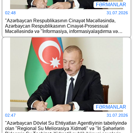
FƏRMANLAR
02:48
31.07.2026
"Azərbaycan Respublikasının Cinayət Məcəlləsində,
Azərbaycan Respublikasının Cinayət-Prosessual
Məcəlləsində və "İnformasiya, informasiyalaşdırma və
informasiyanın mühafizəsi haqqında" Azərbaycan
Respublikasının Qanununda dəyişiklik edilməsi barədə"
Azərbaycan Respublikasının 2026-cı il 10 iyul tarixli 442-
VIIQD nömrəli Qanununun tətbiqi və "Azərbaycan
Respublikası Cinayət-Prosessual Məcəlləsinin təsdiq
edilməsi, qüvvəyə minməsi və bununla bağlı hüquqi
tənzimləmə məsələləri haqqında" Azərbaycan
Respublikası Qanununun və həmin Qanunla təsdiq
edilmiş Azərbaycan Respublikası Cinayət-Prosessual
Məcəlləsinin tətbiq edilməsi barədə" Azərbaycan
Respublikası Prezidentinin 2000-ci il 25 avqust tarixli 387
nömrəli Fərmanında dəyişiklik edilməsi haqqında
FƏRMANLAR
02:47
31.07.2026
"Azərbaycan Dövlət Su Ehtiyatları Agentliyinin tabeliyində
olan "Regional Su Meliorasiya Xidməti" və "İri Şəhərlərin