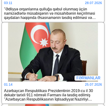
03:11
28.07.2026
"Ədliyyə orqanlarına qulluğa qəbul olunmaq üçün
namizədlərlə müsabiqənin və müsahibənin keçirilməsi
qaydaları haqqında Əsasnamənin təsdiq edilməsi və
Azərbaycan Respublikası Prezidentinin bəzi
fərmanlarında dəyişikliklər edilməsi barədə" Azərbaycan
Respublikası Prezidentinin 2007-ci il 13 dekabr tarixli 673
nömrəli Fərmanında dəyişiklik edilməsi haqqında
FƏRMANLAR
01:14
25.07.2026
Azərbaycan Respublikası Prezidentinin 2019-cu il 30
dekabr tarixli 911 nömrəli Fərmanı ilə təsdiq edilmiş
"Azərbaycan Respublikasının İqtisadiyyat Nazirliyi
haqqında Əsasnamə"də dəyişiklik edilməsi barədə