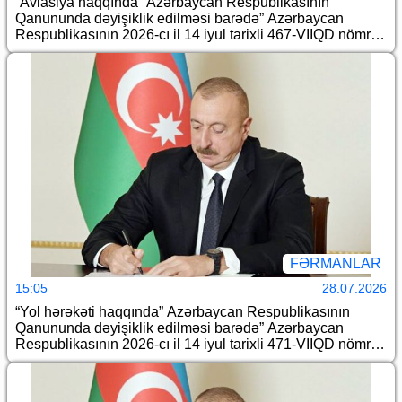
“Aviasiya haqqında” Azərbaycan Respublikasının
Qanununda dəyişiklik edilməsi barədə” Azərbaycan
Respublikasının 2026-cı il 14 iyul tarixli 467-VIIQD nömrəli
Qanununun tətbiqi və bununla əlaqədar bəzi məsələlərin
tənzimlənməsi haqqında
FƏRMANLAR
15:05
28.07.2026
“Yol hərəkəti haqqında” Azərbaycan Respublikasının
Qanununda dəyişiklik edilməsi barədə” Azərbaycan
Respublikasının 2026-cı il 14 iyul tarixli 471-VIIQD nömrəli
Qanununun tətbiqi və “Yol hərəkəti haqqında” Azərbaycan
Respublikası Qanununun tətbiq edilməsi barədə”
Azərbaycan Respublikası Prezidentinin 1998-ci il 22