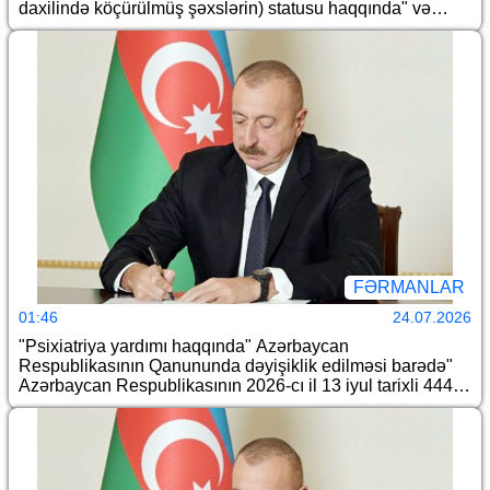
daxilində köçürülmüş şəxslərin) statusu haqqında" və
"Məcburi köçkünlərin və onlara bərabər tutulan şəxslərin
sosial müdafiəsi haqqında" Azərbaycan Respublikasının
qanunlarında dəyişiklik edilməsi barədə" Azərbaycan
Respublikasının 2026-cı il 30 iyun tarixli 432-VIIQD
nömrəli Qanununun tətbiqi və "Azərbaycan Respublikası
Mənzil Məcəlləsinin təsdiq edilməsi, qüvvəyə minməsi və
bununla bağlı hüquqi tənzimləmə məsələləri haqqında"
Azərbaycan Respublikası Qanununun tətbiq edilməsi
barədə" Azərbaycan Respublikası Prezidentinin 2009-cu il
27 avqust tarixli 153 nömrəli Fərmanında dəyişiklik
edilməsi haqqında
FƏRMANLAR
01:46
24.07.2026
"Psixiatriya yardımı haqqında" Azərbaycan
Respublikasının Qanununda dəyişiklik edilməsi barədə"
Azərbaycan Respublikasının 2026-cı il 13 iyul tarixli 444-
VIIQD nömrəli Qanununun tətbiqi və "Psixiatriya yardımı
haqqında" Azərbaycan Respublikası Qanununun tətbiq
edilməsi barədə"Azərbaycan Respublikası Prezidentinin
2001-ci il 3 sentyabr tarixli 574 nömrəli Fərmanında
dəyişiklik edilməsi haqqında