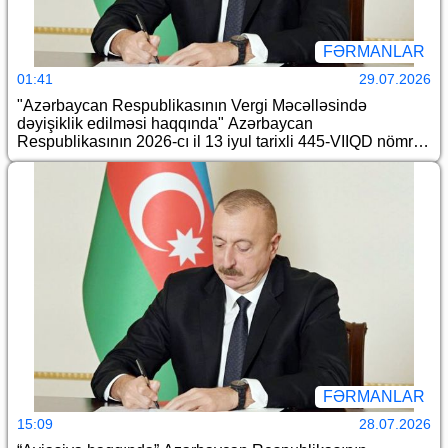
FƏRMANLAR
01:41
29.07.2026
"Azərbaycan Respublikasının Vergi Məcəlləsində
dəyişiklik edilməsi haqqında" Azərbaycan
Respublikasının 2026-cı il 13 iyul tarixli 445-VIIQD nömrəli
Qanununun tətbiqi və "Azərbaycan Respublikası Vergi
Məcəlləsinin təsdiq edilməsi, qüvvəyə minməsi və
bununla bağlı hüquqi tənzimləmə məsələləri haqqında"
Azərbaycan Respublikası Qanununun və bu Qanunla
təsdiq edilmiş Azərbaycan Respublikası Vergi
Məcəlləsinin tətbiq edilməsi barədə" Azərbaycan
Respublikası Prezidentinin 2000-ci il 30 avqust tarixli 393
nömrəli Fərmanında dəyişiklik edilməsi haqqında
FƏRMANLAR
15:09
28.07.2026