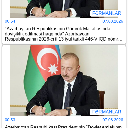
FƏRMANLAR
00:54
07.08.2026
"Azərbaycan Respublikasının Gömrük Məcəlləsində
dəyişiklik edilməsi haqqında" Azərbaycan
Respublikasının 2026-cı il 13 iyul tarixli 446-VIIQD nömrəli
Qanununun tətbiqi və bununla əlaqədar Azərbaycan
Respublikası Prezidentinin bəzi fərmanlarında və
Sərəncamında dəyişiklik edilməsi barədə
FƏRMANLAR
00:53
07.08.2026
Azərbaycan Respublikası Prezidentinin "Dövlət əmlakının