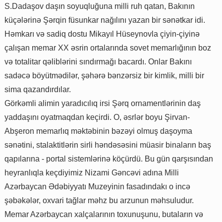
S.Dadaşov daşın soyuqluğuna milli ruh qatan, Bakının
küçələrinə Şərqin füsunkar nağılını yazan bir sənətkar idi.
Həmkarı və sadiq dostu Mikayıl Hüseynovla çiyin-çiyinə
çalışan memar XX əsrin ortalarında sovet memarlığının boz
və totalitar qəliblərini sındırmağı bacardı. Onlar Bakını
sadəcə böyütmədilər, şəhərə bənzərsiz bir kimlik, milli bir
sima qazandırdılar.
Görkəmli alimin yaradıcılıq irsi Şərq ornamentlərinin daş
yaddaşını oyatmaqdan keçirdi. O, əsrlər boyu Şirvan-
Abşeron memarlıq məktəbinin bəzəyi olmuş daşoyma
sənətini, stalaktitlərin sirli həndəsəsini müasir binaların baş
qapılarına - portal sistemlərinə köçürdü. Bu gün qarşısından
heyranlıqla keçdiyimiz Nizami Gəncəvi adına Milli
Azərbaycan Ədəbiyyatı Muzeyinin fasadındakı o incə
şəbəkələr, oxvari tağlar məhz bu arzunun məhsuludur.
Memar Azərbaycan xalçalarının toxunuşunu, butaların və