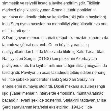
simmetrik və relyefli fasadla layihələndirilmişdir. Tikilinin
mərkəzi girişi klassik yunan-Roma sütunlu portiklərini
xatırlatsa da, detallardakı və kapitellərdəki (sütun başlıqları)
incə Şərq oyma naxışları bu monolitliyi yüngülləşdirir və ona
milli kolorit qatır.
S.Dadaşovun memarlıq sənəti respublikamızdan kənarda da
tanınıb və şöhrət qazanıb. Onun böyük yaradıcılıq
nailiyyətlərindən biri də Moskvada tikilmiş Xalq Təsərrüfatı
Nailiyyətləri Sərgisi (XTNS) kompleksinin Azərbaycan
pavilyonu olub. Bu layihə milli memarlığın ittifaq miqyasında
təsdiqi idi. Pavilyonun əsas fasadında tətbiq edilən nəhəng
və incə şəbəkə pəncərələr sanki Şəki Xan Sarayının
ənənələrini nümayiş etdirirdi. Daxili məkana süzülən rəngli
işıq şüaları memarın interyerdə emosional mühit yaratmaq
bacarığını əyani şəkildə göstərirdi. Stalaktitli tağtavanlar isə
Şərq saraylarının lətafətini əks etdirirdi. 1941-ci ildə