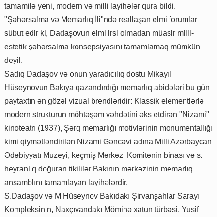
tamamilə yeni, modern və milli layihələr qura bildi.
"Şəhərsalma və Memarlıq İli"ndə reallaşan elmi forumlar
sübut edir ki, Dadaşovun elmi irsi olmadan müasir milli-
estetik şəhərsalma konsepsiyasını tamamlamaq mümkün
deyil.
Sadıq Dadaşov və onun yaradıcılıq dostu Mikayıl
Hüseynovun Bakıya qazandırdığı memarlıq abidələri bu gün
paytaxtın ən gözəl vizual brendləridir: Klassik elementlərlə
modern strukturun möhtəşəm vəhdətini əks etdirən "Nizami"
kinoteatrı (1937), Şərq memarlığı motivlərinin monumentallığı
kimi qiymətləndirilən Nizami Gəncəvi adına Milli Azərbaycan
Ədəbiyyatı Muzeyi, keçmiş Mərkəzi Komitənin binası və s.
heyranlıq doğuran tikililər Bakının mərkəzinin memarlıq
ansamblını tamamlayan layihələrdir.
S.Dadaşov və M.Hüseynov Bakıdakı Şirvanşahlar Sarayı
Kompleksinin, Naxçıvandakı Möminə xatun türbəsi, Yusif