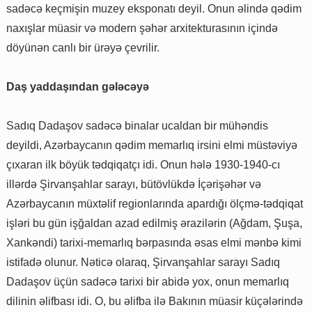
sadəcə keçmişin muzey eksponatı deyil. Onun əlində qədim
naxışlar müasir və modern şəhər arxitekturasının içində
döyünən canlı bir ürəyə çevrilir.
Daş yaddaşından gələcəyə
Sadıq Dadaşov sadəcə binalar ucaldan bir mühəndis
deyildi, Azərbaycanın qədim memarlıq irsini elmi müstəviyə
çıxaran ilk böyük tədqiqatçı idi. Onun hələ 1930-1940-cı
illərdə Şirvanşahlar sarayı, bütövlükdə İçərişəhər və
Azərbaycanın müxtəlif regionlarında apardığı ölçmə-tədqiqat
işləri bu gün işğaldan azad edilmiş ərazilərin (Ağdam, Şuşa,
Xankəndi) tarixi-memarlıq bərpasında əsas elmi mənbə kimi
istifadə olunur. Nəticə olaraq, Şirvanşahlar sarayı Sadıq
Dadaşov üçün sadəcə tarixi bir abidə yox, onun memarlıq
dilinin əlifbası idi. O, bu əlifba ilə Bakının müasir küçələrində