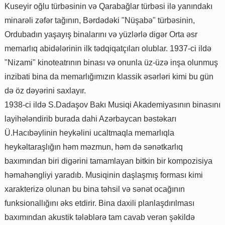
Kuseyir oğlu türbəsinin və Qarabağlar türbəsi ilə yanındakı
minarəli zəfər tağının, Bərdədəki "Nüşabə" türbəsinin,
Ordubadın yaşayış binalarını və yüzlərlə digər Orta əsr
memarlıq abidələrinin ilk tədqiqatçıları olublar. 1937-ci ildə
"Nizami" kinoteatrının binası və onunla üz-üzə inşa olunmuş
inzibati bina da memarlığımızın klassik əsərləri kimi bu gün
də öz dəyərini saxlayır.
1938-ci ildə S.Dadaşov Bakı Musiqi Akademiyasının binasını
layihələndirib burada dahi Azərbaycan bəstəkarı
Ü.Hacıbəylinin heykəlini ucaltmaqla memarlıqla
heykəltaraşlığın həm məzmun, həm də sənətkarlıq
baxımından biri digərini tamamlayan bitkin bir kompozisiya
həmahəngliyi yaradıb. Musiqinin daşlaşmış forması kimi
xarakterizə olunan bu bina təhsil və sənət ocağının
funksionallığını əks etdirir. Bina daxili planlaşdırılması
baxımından akustik tələblərə tam cavab verən şəkildə