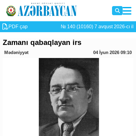
PDF çap
№ 140 (10160) 7 avqust 2026-cı il
Zamanı qabaqlayan irs
Mədəniyyət
04 İyun 2026 09:10