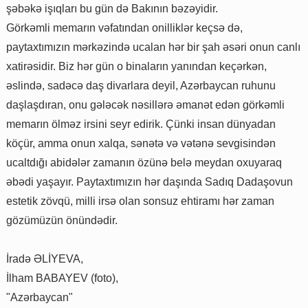
şəbəkə işıqları bu gün də Bakının bəzəyidir.
Görkəmli memarın vəfatından onilliklər keçsə də,
paytaxtımızın mərkəzində ucalan hər bir şah əsəri onun canlı
xatirəsidir. Biz hər gün o binaların yanından keçərkən,
əslində, sadəcə daş divarlara deyil, Azərbaycan ruhunu
daşlaşdıran, onu gələcək nəsillərə əmanət edən görkəmli
memarın ölməz irsini seyr edirik. Çünki insan dünyadan
köçür, amma onun xalqa, sənətə və vətənə sevgisindən
ucaltdığı abidələr zamanın özünə belə meydan oxuyaraq
əbədi yaşayır. Paytaxtımızın hər daşında Sadıq Dadaşovun
estetik zövqü, milli irsə olan sonsuz ehtiramı hər zaman
gözümüzün önündədir.
İradə ƏLİYEVA,
İlham BABAYEV (foto),
"Azərbaycan"