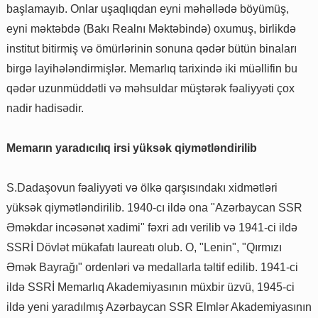
başlamayıb. Onlar uşaqlıqdan eyni məhəllədə böyümüş,
eyni məktəbdə (Bakı Realnı Məktəbində) oxumuş, birlikdə
institut bitirmiş və ömürlərinin sonuna qədər bütün binaları
birgə layihələndirmişlər. Memarlıq tarixində iki müəllifin bu
qədər uzunmüddətli və məhsuldar müştərək fəaliyyəti çox
nadir hadisədir.
Memarın yaradıcılıq irsi yüksək qiymətləndirilib
S.Dadaşovun fəaliyyəti və ölkə qarşısındakı xidmətləri
yüksək qiymətləndirilib. 1940-cı ildə ona "Azərbaycan SSR
Əməkdar incəsənət xadimi" fəxri adı verilib və 1941-ci ildə
SSRİ Dövlət mükafatı laureatı olub. O, "Lenin", "Qırmızı
Əmək Bayrağı" ordenləri və medallarla təltif edilib. 1941-ci
ildə SSRİ Memarlıq Akademiyasının müxbir üzvü, 1945-ci
ildə yeni yaradılmış Azərbaycan SSR Elmlər Akademiyasının