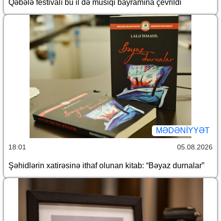
Qəbələ festivalı bu il də musiqi bayramına çevrildi
MƏDƏNIYYƏT
18:01
05.08.2026
Şəhidlərin xatirəsinə ithaf olunan kitab: “Bəyaz durnalar”