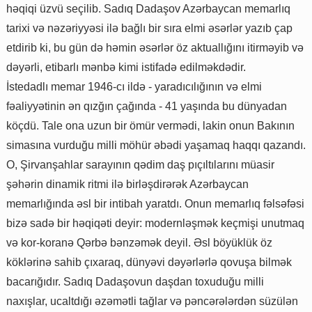
həqiqi üzvü seçilib. Sadıq Dadaşov Azərbaycan memarlıq
tarixi və nəzəriyyəsi ilə bağlı bir sıra elmi əsərlər yazıb çap
etdirib ki, bu gün də həmin əsərlər öz aktuallığını itirməyib və
dəyərli, etibarlı mənbə kimi istifadə edilməkdədir.
İstedadlı memar 1946-cı ildə - yaradıcılığının və elmi
fəaliyyətinin ən qızğın çağında - 41 yaşında bu dünyadan
köçdü. Tale ona uzun bir ömür vermədi, lakin onun Bakının
simasına vurduğu milli möhür əbədi yaşamaq haqqı qazandı.
O, Şirvanşahlar sarayının qədim daş pıçıltılarını müasir
şəhərin dinamik ritmi ilə birləşdirərək Azərbaycan
memarlığında əsl bir intibah yaratdı. Onun memarlıq fəlsəfəsi
bizə sadə bir həqiqəti deyir: modernləşmək keçmişi unutmaq
və kor-koranə Qərbə bənzəmək deyil. Əsl böyüklük öz
köklərinə sahib çıxaraq, dünyəvi dəyərlərlə qovuşa bilmək
bacarığıdır. Sadıq Dadaşovun daşdan toxuduğu milli
naxışlar, ucaltdığı əzəmətli tağlar və pəncərələrdən süzülən