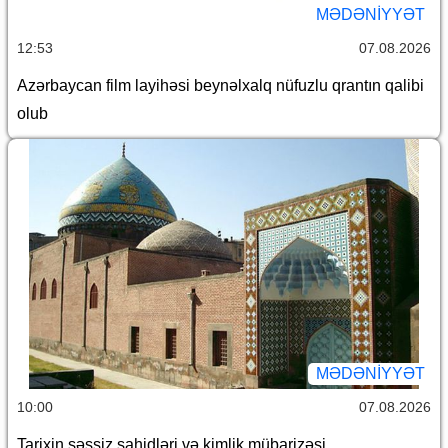
MƏDƏNIYYƏT
12:53
07.08.2026
Azərbaycan film layihəsi beynəlxalq nüfuzlu qrantın qalibi
olub
MƏDƏNIYYƏT
10:00
07.08.2026
Tarixin səssiz şahidləri və kimlik mübarizəsi