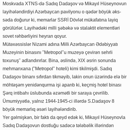
Moskvada XTNS-də Sadıq Dadaşov və Mikayıl Hüseynovun
layihələndirdiyi Azərbaycan pavilyonu o qədər böyük əks-
səda doğurur ki, memarlar SSRİ Dövlət mükafatına layiq
görülürlər. Layihədəki milli şəbəkə və stalaktit elementləri
sovet rəhbərliyini heyran qoyur.
Mütəxəssislər Nizami adına Milli Azərbaycan Ədəbiyyatı
Muzeyinin binasını "Metropol"u muzeyə çevirən sehrli
toxunuş" adlandırırlar. Bina, əslində, XIX əsrin sonunda
mehmanxana ("Metropol" hoteli) kimi tikilmişdi. Sadıq
Dadaşov binanı sıfırdan tikməyib, lakin onun üzərində elə bir
möhtəşəm yenidənqurma işi aparıb ki, keçmiş hotel binası
Şərq intibahı üslubunda əzəmətli bir saraya çevrilib.
Ümumiyyətlə, yalnız 1944-1945-ci illərdə S.Dadaşov 8
böyük memarlıq əsəri layihələndirib.
Yer gəlmişkən, bir faktı da qeyd edək ki, Mikayıl Hüseynovla
Sadıq Dadaşovun dostluğu sadəcə tələbəlik illərindən