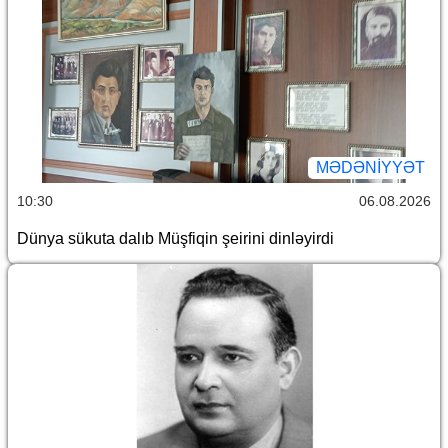
MƏDƏNIYYƏT
10:30
06.08.2026
Dünya sükuta dalıb Müşfiqin şeirini dinləyirdi