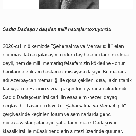
Sadıq Dadaşov daşdan milli naxışlar toxuyurdu
2026-cı ilin ölkəmizdə "Şəhərsalma və Memarlıq İli" elan
olunması təkcə gələcəyin modern layihələrini təqdim etmək
deyil, həm də milli memarlıq fəlsəfəmizin köklərinə - onun
banilərinə ehtiram bəsləmək missiyası daşıyır. Bu mənada
adı Azərbaycan memarlığı ilə qoşa çəkilən, qısa, lakin titanik
fəaliyyəti ilə Bakının vizual pasportunu yaradan akademik
Sadıq Dadaşovun irsi cari ilin əsas elmi-nəzəri dayaq
nöqtəsidir. Təsadüfi deyil ki, "Şəhərsalma və Memarlıq İli"
çərçivəsində keçirilən forum və seminarlarda gənc
mütəxəssislər gələcəyin şəhərlərini məhz Dadaşovun
klassik irsi ilə müasir trendlərin sintezi üzərində qururlar.