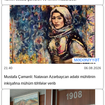
MƏDƏNIYYƏT
21:40
06.08.2026
Mustafa Çəmənli: Natəvan Azərbaycan ədəbi mühitinin
inkişafına mühüm töhfələr verib