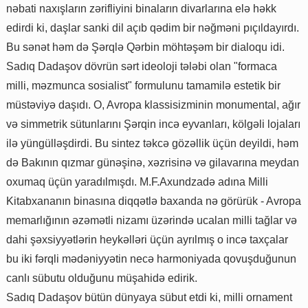
nəbati naxışların zərifliyini binaların divarlarına elə həkk
edirdi ki, daşlar sanki dil açıb qədim bir nəğməni pıçıldayırdı.
Bu sənət həm də Şərqlə Qərbin möhtəşəm bir dialoqu idi.
Sadıq Dadaşov dövrün sərt ideoloji tələbi olan "formaca
milli, məzmunca sosialist" formulunu tamamilə estetik bir
müstəviyə daşıdı. O, Avropa klassisizminin monumental, ağır
və simmetrik sütunlarını Şərqin incə eyvanları, kölgəli lojaları
ilə yüngülləşdirdi. Bu sintez təkcə gözəllik üçün deyildi, həm
də Bakının qızmar günəşinə, xəzrisinə və gilavarına meydan
oxumaq üçün yaradılmışdı. M.F.Axundzadə adına Milli
Kitabxananın binasına diqqətlə baxanda nə görürük - Avropa
memarlığının əzəmətli nizamı üzərində ucalan milli tağlar və
dahi şəxsiyyətlərin heykəlləri üçün ayrılmış o incə taxçalar
bu iki fərqli mədəniyyətin necə harmoniyada qovuşduğunun
canlı sübutu olduğunu müşahidə edirik.
Sadıq Dadaşov bütün dünyaya sübut etdi ki, milli ornament