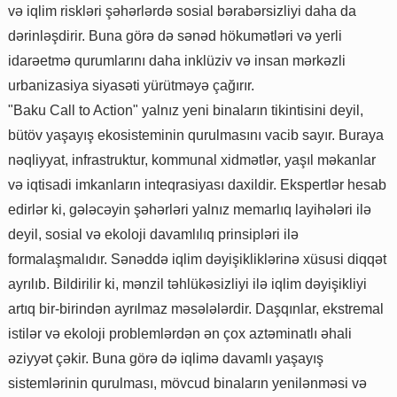
və iqlim riskləri şəhərlərdə sosial bərabərsizliyi daha da
dərinləşdirir. Buna görə də sənəd hökumətləri və yerli
idarəetmə qurumlarını daha inklüziv və insan mərkəzli
urbanizasiya siyasəti yürütməyə çağırır.
"Baku Call to Action" yalnız yeni binaların tikintisini deyil,
bütöv yaşayış ekosisteminin qurulmasını vacib sayır. Buraya
nəqliyyat, infrastruktur, kommunal xidmətlər, yaşıl məkanlar
və iqtisadi imkanların inteqrasiyası daxildir. Ekspertlər hesab
edirlər ki, gələcəyin şəhərləri yalnız memarlıq layihələri ilə
deyil, sosial və ekoloji davamlılıq prinsipləri ilə
formalaşmalıdır. Sənəddə iqlim dəyişikliklərinə xüsusi diqqət
ayrılıb. Bildirilir ki, mənzil təhlükəsizliyi ilə iqlim dəyişikliyi
artıq bir-birindən ayrılmaz məsələlərdir. Daşqınlar, ekstremal
istilər və ekoloji problemlərdən ən çox aztəminatlı əhali
əziyyət çəkir. Buna görə də iqlimə davamlı yaşayış
sistemlərinin qurulması, mövcud binaların yenilənməsi və