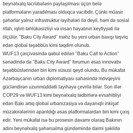
beynəlxalq təcrübələrin paylaşılması üçün belə
platformaların yaradılması olduqca vacibdir. Çünki müasir
şəhərlər yalnız infrastruktur layihələri ilə deyil, həm də sosial
rifah, iqlim təhlükəsizliyi və insan həyatının keyfiyyəti ilə
ölçülür. "Baku City Award" məhz bu yeni urban baxışı təşviq
edən qlobal təşəbbüs kimi təqdim olunub.
WUF13 çərçivəsində qəbul edilən "Baku Call to Action"
sənədində də "Baku City Award" forumun əsas innovativ
təşəbbüslərindən biri kimi xüsusi qeyd olundu. Bu mükafat
Azərbaycanın urban diplomatiyası sahəsində mövqeyini
gücləndirən uzunmüddətli layihəyə çevrilə bilər. Son illər
COP29 və WUF13 kimi beynəlxalq tədbirlərə evsahibliyi
edən Bakı artıq qlobal urbanizasiya və dayanıqlı inkişaf
müzakirələrinin aparıldığı əsas platformalardan biri kimi çıxış
edir. Yeni mükafat isə bu prosesin davamı olaraq Bakının
adını beynəlxalq şəhərsalma gündəmində daimi şəkildə