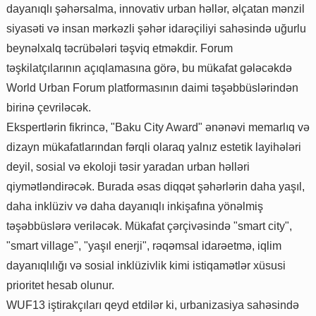
dayanıqlı şəhərsalma, innovativ urban həllər, əlçatan mənzil
siyasəti və insan mərkəzli şəhər idarəçiliyi sahəsində uğurlu
beynəlxalq təcrübələri təşviq etməkdir. Forum
təşkilatçılarının açıqlamasına görə, bu mükafat gələcəkdə
World Urban Forum platformasının daimi təşəbbüslərindən
birinə çevriləcək.
Ekspertlərin fikrincə, "Baku City Award" ənənəvi memarlıq və
dizayn mükafatlarından fərqli olaraq yalnız estetik layihələri
deyil, sosial və ekoloji təsir yaradan urban həlləri
qiymətləndirəcək. Burada əsas diqqət şəhərlərin daha yaşıl,
daha inklüziv və daha dayanıqlı inkişafına yönəlmiş
təşəbbüslərə veriləcək. Mükafat çərçivəsində "smart city",
"smart village", "yaşıl enerji", rəqəmsal idarəetmə, iqlim
dayanıqlılığı və sosial inklüzivlik kimi istiqamətlər xüsusi
prioritet hesab olunur.
WUF13 iştirakçıları qeyd etdilər ki, urbanizasiya sahəsində