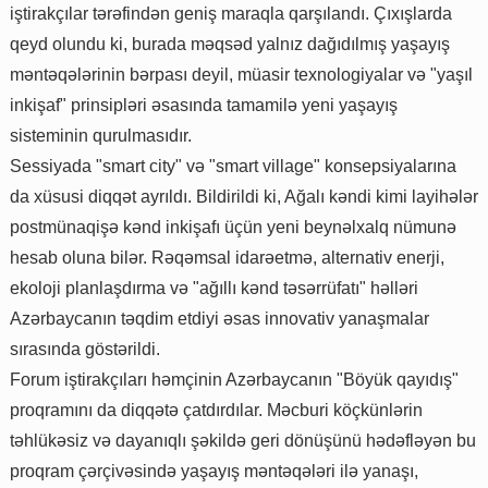
iştirakçılar tərəfindən geniş maraqla qarşılandı. Çıxışlarda
qeyd olundu ki, burada məqsəd yalnız dağıdılmış yaşayış
məntəqələrinin bərpası deyil, müasir texnologiyalar və "yaşıl
inkişaf" prinsipləri əsasında tamamilə yeni yaşayış
sisteminin qurulmasıdır.
Sessiyada "smart city" və "smart village" konsepsiyalarına
da xüsusi diqqət ayrıldı. Bildirildi ki, Ağalı kəndi kimi layihələr
postmünaqişə kənd inkişafı üçün yeni beynəlxalq nümunə
hesab oluna bilər. Rəqəmsal idarəetmə, alternativ enerji,
ekoloji planlaşdırma və "ağıllı kənd təsərrüfatı" həlləri
Azərbaycanın təqdim etdiyi əsas innovativ yanaşmalar
sırasında göstərildi.
Forum iştirakçıları həmçinin Azərbaycanın "Böyük qayıdış"
proqramını da diqqətə çatdırdılar. Məcburi köçkünlərin
təhlükəsiz və dayanıqlı şəkildə geri dönüşünü hədəfləyən bu
proqram çərçivəsində yaşayış məntəqələri ilə yanaşı,