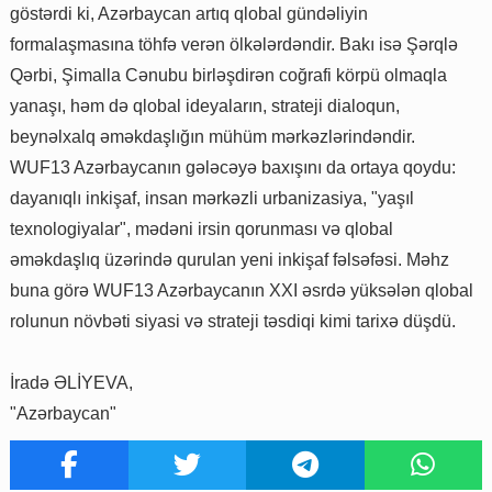
göstərdi ki, Azərbaycan artıq qlobal gündəliyin
formalaşmasına töhfə verən ölkələrdəndir. Bakı isə Şərqlə
Qərbi, Şimalla Cənubu birləşdirən coğrafi körpü olmaqla
yanaşı, həm də qlobal ideyaların, strateji dialoqun,
beynəlxalq əməkdaşlığın mühüm mərkəzlərindəndir.
WUF13 Azərbaycanın gələcəyə baxışını da ortaya qoydu:
dayanıqlı inkişaf, insan mərkəzli urbanizasiya, "yaşıl
texnologiyalar", mədəni irsin qorunması və qlobal
əməkdaşlıq üzərində qurulan yeni inkişaf fəlsəfəsi. Məhz
buna görə WUF13 Azərbaycanın XXI əsrdə yüksələn qlobal
rolunun növbəti siyasi və strateji təsdiqi kimi tarixə düşdü.
İradə ƏLİYEVA,
"Azərbaycan"