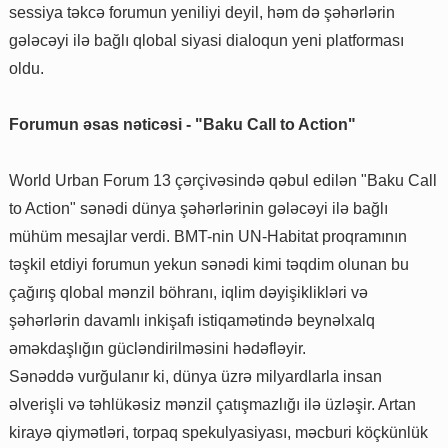
sessiya təkcə forumun yeniliyi deyil, həm də şəhərlərin
gələcəyi ilə bağlı qlobal siyasi dialoqun yeni platforması
oldu.
Forumun əsas nəticəsi - "Baku Call to Action"
World Urban Forum 13 çərçivəsində qəbul edilən "Baku Call
to Action" sənədi dünya şəhərlərinin gələcəyi ilə bağlı
mühüm mesajlar verdi. BMT-nin UN-Habitat proqramının
təşkil etdiyi forumun yekun sənədi kimi təqdim olunan bu
çağırış qlobal mənzil böhranı, iqlim dəyişiklikləri və
şəhərlərin davamlı inkişafı istiqamətində beynəlxalq
əməkdaşlığın gücləndirilməsini hədəfləyir.
Sənəddə vurğulanır ki, dünya üzrə milyardlarla insan
əlverişli və təhlükəsiz mənzil çatışmazlığı ilə üzləşir. Artan
kirayə qiymətləri, torpaq spekulyasiyası, məcburi köçkünlük