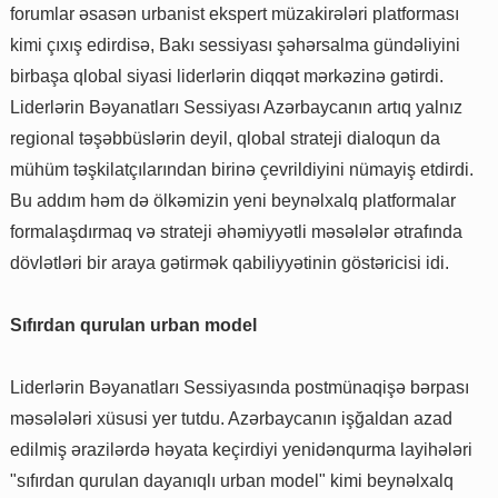
forumlar əsasən urbanist ekspert müzakirələri platforması
kimi çıxış edirdisə, Bakı sessiyası şəhərsalma gündəliyini
birbaşa qlobal siyasi liderlərin diqqət mərkəzinə gətirdi.
Liderlərin Bəyanatları Sessiyası Azərbaycanın artıq yalnız
regional təşəbbüslərin deyil, qlobal strateji dialoqun da
mühüm təşkilatçılarından birinə çevrildiyini nümayiş etdirdi.
Bu addım həm də ölkəmizin yeni beynəlxalq platformalar
formalaşdırmaq və strateji əhəmiyyətli məsələlər ətrafında
dövlətləri bir araya gətirmək qabiliyyətinin göstəricisi idi.
Sıfırdan qurulan urban model
Liderlərin Bəyanatları Sessiyasında postmünaqişə bərpası
məsələləri xüsusi yer tutdu. Azərbaycanın işğaldan azad
edilmiş ərazilərdə həyata keçirdiyi yenidənqurma layihələri
"sıfırdan qurulan dayanıqlı urban model" kimi beynəlxalq