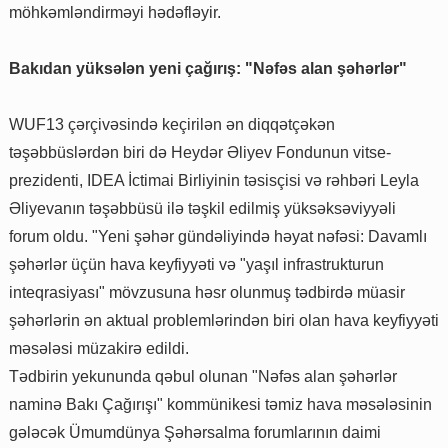
möhkəmləndirməyi hədəfləyir.
Bakıdan yüksələn yeni çağırış: "Nəfəs alan şəhərlər"
WUF13 çərçivəsində keçirilən ən diqqətçəkən
təşəbbüslərdən biri də Heydər Əliyev Fondunun vitse-
prezidenti, IDEA İctimai Birliyinin təsisçisi və rəhbəri Leyla
Əliyevanın təşəbbüsü ilə təşkil edilmiş yüksəksəviyyəli
forum oldu. "Yeni şəhər gündəliyində həyat nəfəsi: Davamlı
şəhərlər üçün hava keyfiyyəti və "yaşıl infrastrukturun
inteqrasiyası" mövzusuna həsr olunmuş tədbirdə müasir
şəhərlərin ən aktual problemlərindən biri olan hava keyfiyyəti
məsələsi müzakirə edildi.
Tədbirin yekununda qəbul olunan "Nəfəs alan şəhərlər
naminə Bakı Çağırışı" kommünikesi təmiz hava məsələsinin
gələcək Ümumdünya Şəhərsalma forumlarının daimi