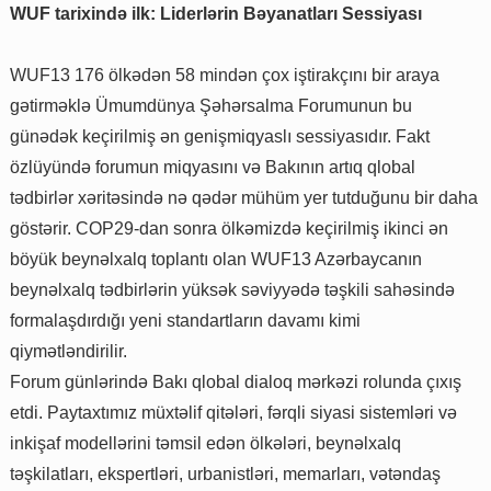
WUF tarixində ilk: Liderlərin Bəyanatları Sessiyası
WUF13 176 ölkədən 58 mindən çox iştirakçını bir araya
gətirməklə Ümumdünya Şəhərsalma Forumunun bu
günədək keçirilmiş ən genişmiqyaslı sessiyasıdır. Fakt
özlüyündə forumun miqyasını və Bakının artıq qlobal
tədbirlər xəritəsində nə qədər mühüm yer tutduğunu bir daha
göstərir. COP29-dan sonra ölkəmizdə keçirilmiş ikinci ən
böyük beynəlxalq toplantı olan WUF13 Azərbaycanın
beynəlxalq tədbirlərin yüksək səviyyədə təşkili sahəsində
formalaşdırdığı yeni standartların davamı kimi
qiymətləndirilir.
Forum günlərində Bakı qlobal dialoq mərkəzi rolunda çıxış
etdi. Paytaxtımız müxtəlif qitələri, fərqli siyasi sistemləri və
inkişaf modellərini təmsil edən ölkələri, beynəlxalq
təşkilatları, ekspertləri, urbanistləri, memarları, vətəndaş