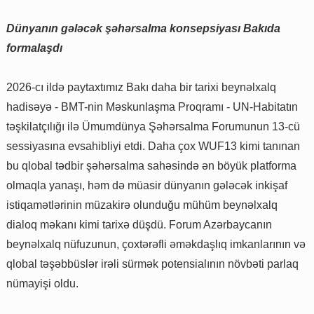
Dünyanın gələcək şəhərsalma konsepsiyası Bakıda
formalaşdı
2026-cı ildə paytaxtımız Bakı daha bir tarixi beynəlxalq
hadisəyə - BMT-nin Məskunlaşma Proqramı - UN-Habitatın
təşkilatçılığı ilə Ümumdünya Şəhərsalma Forumunun 13-cü
sessiyasına evsahibliyi etdi. Daha çox WUF13 kimi tanınan
bu qlobal tədbir şəhərsalma sahəsində ən böyük platforma
olmaqla yanaşı, həm də müasir dünyanın gələcək inkişaf
istiqamətlərinin müzakirə olunduğu mühüm beynəlxalq
dialoq məkanı kimi tarixə düşdü. Forum Azərbaycanın
beynəlxalq nüfuzunun, çoxtərəfli əməkdaşlıq imkanlarının və
qlobal təşəbbüslər irəli sürmək potensialının növbəti parlaq
nümayişi oldu.