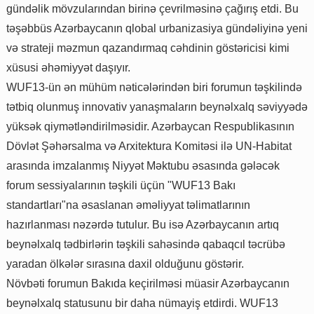
gündəlik mövzularından birinə çevrilməsinə çağırış etdi. Bu
təşəbbüs Azərbaycanın qlobal urbanizasiya gündəliyinə yeni
və strateji məzmun qazandırmaq cəhdinin göstəricisi kimi
xüsusi əhəmiyyət daşıyır.
WUF13-ün ən mühüm nəticələrindən biri forumun təşkilində
tətbiq olunmuş innovativ yanaşmaların beynəlxalq səviyyədə
yüksək qiymətləndirilməsidir. Azərbaycan Respublikasının
Dövlət Şəhərsalma və Arxitektura Komitəsi ilə UN-Habitat
arasında imzalanmış Niyyət Məktubu əsasında gələcək
forum sessiyalarının təşkili üçün "WUF13 Bakı
standartları"na əsaslanan əməliyyat təlimatlarının
hazırlanması nəzərdə tutulur. Bu isə Azərbaycanın artıq
beynəlxalq tədbirlərin təşkili sahəsində qabaqcıl təcrübə
yaradan ölkələr sırasına daxil olduğunu göstərir.
Növbəti forumun Bakıda keçirilməsi müasir Azərbaycanın
beynəlxalq statusunu bir daha nümayiş etdirdi. WUF13