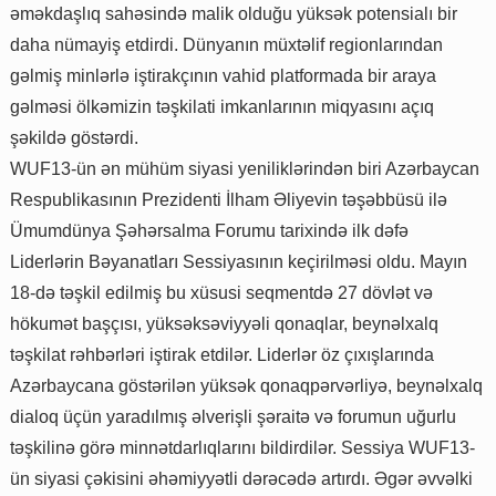
əməkdaşlıq sahəsində malik olduğu yüksək potensialı bir
daha nümayiş etdirdi. Dünyanın müxtəlif regionlarından
gəlmiş minlərlə iştirakçının vahid platformada bir araya
gəlməsi ölkəmizin təşkilati imkanlarının miqyasını açıq
şəkildə göstərdi.
WUF13-ün ən mühüm siyasi yeniliklərindən biri Azərbaycan
Respublikasının Prezidenti İlham Əliyevin təşəbbüsü ilə
Ümumdünya Şəhərsalma Forumu tarixində ilk dəfə
Liderlərin Bəyanatları Sessiyasının keçirilməsi oldu. Mayın
18-də təşkil edilmiş bu xüsusi seqmentdə 27 dövlət və
hökumət başçısı, yüksəksəviyyəli qonaqlar, beynəlxalq
təşkilat rəhbərləri iştirak etdilər. Liderlər öz çıxışlarında
Azərbaycana göstərilən yüksək qonaqpərvərliyə, beynəlxalq
dialoq üçün yaradılmış əlverişli şəraitə və forumun uğurlu
təşkilinə görə minnətdarlıqlarını bildirdilər. Sessiya WUF13-
ün siyasi çəkisini əhəmiyyətli dərəcədə artırdı. Əgər əvvəlki