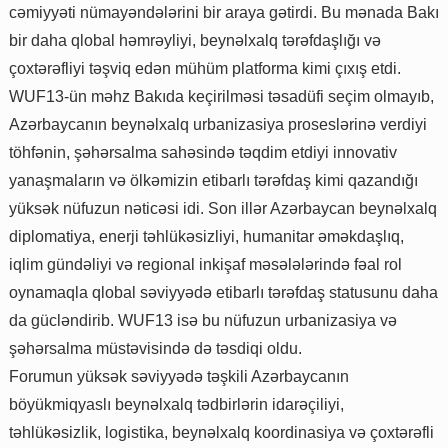
cəmiyyəti nümayəndələrini bir araya gətirdi. Bu mənada Bakı
bir daha qlobal həmrəyliyi, beynəlxalq tərəfdaşlığı və
çoxtərəfliyi təşviq edən mühüm platforma kimi çıxış etdi.
WUF13-ün məhz Bakıda keçirilməsi təsadüfi seçim olmayıb,
Azərbaycanın beynəlxalq urbanizasiya proseslərinə verdiyi
töhfənin, şəhərsalma sahəsində təqdim etdiyi innovativ
yanaşmaların və ölkəmizin etibarlı tərəfdaş kimi qazandığı
yüksək nüfuzun nəticəsi idi. Son illər Azərbaycan beynəlxalq
diplomatiya, enerji təhlükəsizliyi, humanitar əməkdaşlıq,
iqlim gündəliyi və regional inkişaf məsələlərində fəal rol
oynamaqla qlobal səviyyədə etibarlı tərəfdaş statusunu daha
da gücləndirib. WUF13 isə bu nüfuzun urbanizasiya və
şəhərsalma müstəvisində də təsdiqi oldu.
Forumun yüksək səviyyədə təşkili Azərbaycanın
böyükmiqyaslı beynəlxalq tədbirlərin idarəçiliyi,
təhlükəsizlik, logistika, beynəlxalq koordinasiya və çoxtərəfli