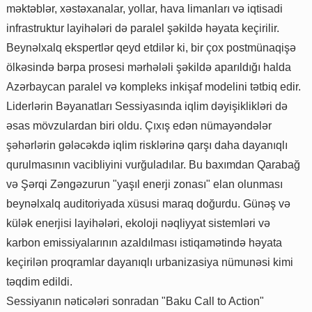
məktəblər, xəstəxanalar, yollar, hava limanları və iqtisadi
infrastruktur layihələri də paralel şəkildə həyata keçirilir.
Beynəlxalq ekspertlər qeyd etdilər ki, bir çox postmünaqişə
ölkəsində bərpa prosesi mərhələli şəkildə aparıldığı halda
Azərbaycan paralel və kompleks inkişaf modelini tətbiq edir.
Liderlərin Bəyanatları Sessiyasında iqlim dəyişiklikləri də
əsas mövzulardan biri oldu. Çıxış edən nümayəndələr
şəhərlərin gələcəkdə iqlim risklərinə qarşı daha dayanıqlı
qurulmasının vacibliyini vurğuladılar. Bu baxımdan Qarabağ
və Şərqi Zəngəzurun "yaşıl enerji zonası" elan olunması
beynəlxalq auditoriyada xüsusi maraq doğurdu. Günəş və
külək enerjisi layihələri, ekoloji nəqliyyat sistemləri və
karbon emissiyalarının azaldılması istiqamətində həyata
keçirilən proqramlar dayanıqlı urbanizasiya nümunəsi kimi
təqdim edildi.
Sessiyanın nəticələri sonradan "Baku Call to Action"