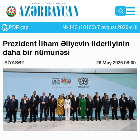
PDF çap
№ 140 (10160) 7 avqust 2026-cı il
Prezident İlham Əliyevin liderliyinin
daha bir nümunəsi
SİYASƏT
26 May 2026 08:00