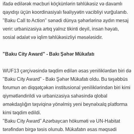
ifadə edilərək məcburi köçkünlərin təhlükəsiz və davamlı
qayıdışı üçün koordinasiyalı fəaliyyətin vacibliyi vurğulanıb.
"Baku Call to Action" sənədi dünya şəhərlərinə aydın mesaj
verir: urbanizasiya artıq yalnız tikinti deyil, insan həyatı,
sosial ədalət və iqlim təhlükəsizliyi məsələsidir.
"Baku City Award" - Bakı Şəhər Mükafatı
WUF13 çərçivəsində təqdim edilən əsas yeniliklərdən biri də
"Baku City Award" - Bakı Şəhər Mükafatı oldu. Bu təşəbbüs
forumun ən diqqətçəkən institusional yeniliklərindən biri kimi
qiymətləndirildi və urbanizasiya sahəsində qlobal
əməkdaşlığın təşviqinə yönəlmiş yeni beynəlxalq platforma
kimi təqdim edildi.
"Baku City Award" Azərbaycan hökuməti və UN-Habitat
tərəfindən birgə təsis olunub. Mükafatın əsas məqsədi