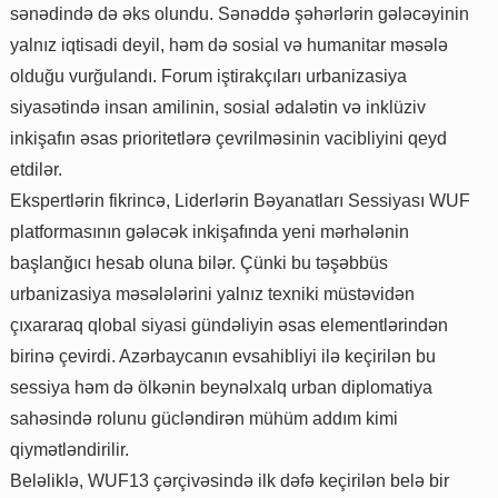
sənədində də əks olundu. Sənəddə şəhərlərin gələcəyinin
yalnız iqtisadi deyil, həm də sosial və humanitar məsələ
olduğu vurğulandı. Forum iştirakçıları urbanizasiya
siyasətində insan amilinin, sosial ədalətin və inklüziv
inkişafın əsas prioritetlərə çevrilməsinin vacibliyini qeyd
etdilər.
Ekspertlərin fikrincə, Liderlərin Bəyanatları Sessiyası WUF
platformasının gələcək inkişafında yeni mərhələnin
başlanğıcı hesab oluna bilər. Çünki bu təşəbbüs
urbanizasiya məsələlərini yalnız texniki müstəvidən
çıxararaq qlobal siyasi gündəliyin əsas elementlərindən
birinə çevirdi. Azərbaycanın evsahibliyi ilə keçirilən bu
sessiya həm də ölkənin beynəlxalq urban diplomatiya
sahəsində rolunu gücləndirən mühüm addım kimi
qiymətləndirilir.
Beləliklə, WUF13 çərçivəsində ilk dəfə keçirilən belə bir