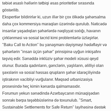
təbiət əsaslı həllərin tətbiqi əsas prioritetlər sırasında
göstərilib.
Ekspertlər bildirirlər ki, uzun illər bir çox ölkədə şəhərsalma
daha çox kommersiya maraqları üzərində qurulub. Nəticədə
insanlar yaşadıqları şəhərlərdə nəqliyyat sıxlığı, havanın
çirklənməsi və sosial təcrid kimi problemlərlə üzləşirlər.
"Baku Call to Action" bu yanaşmanı dəyişməyi hədəfləyir və
şəhərlərin "insan üçün şəhər" prinsipinə uyğun inkişafını
təşviq edir. Sənəddə inklüziv şəhər modeli xüsusi qeyd
olunur. Burada qadınların, gənclərin, yaşlıların, əlilliyi olan
şəxslərin və sosial həssas qrupların şəhər idarəçiliyində
iştirakının vacibliyi vurğulanır. Məqsəd urbanizasiya
prosesində heç kimin kənarda qalmamasıdır.
Forumun yekun sənədində Azərbaycanın münaqişədən
sonrakı bərpa təşəbbüslərinə də toxunulub. "Smart,
Sustainable Settlements for Safe Return" layihəsinə dəstək