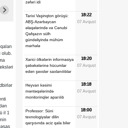
zəfəri idi
18:22
Tarixi Vaşinqton görüşü:
07 Avqust
ABŞ-Azərbaycan
əlaqələrində və Cənubi
Qafqazın sülh
gündəliyində mühüm
mərhələ
 qalan
 olub.
18:20
Xarici ölkələrin informasiya
şma
07 Avqust
şəbəkələrinə hücumlar
eksləri
edən şəxslər saxlanılıblar
18:18
Heyvan kəsimi
dbirlər
07 Avqust
məntəqələrində
monitorinqlər aparılıb
nti
ndən
18:00
Professor: Süni
 il 1
07 Avqust
texnologiyalar dilin
inin
qarşısında aciz qala bilər
 əsas