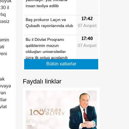
"Böyük
insan təxliyə edilib
30 il
lıq
17:42
Baş prokuror Laçın və
kəsiz
07 Avqust
Qubadlı rayonlarında olub
17:40
Bu il Dövlət Proqramı
təmin
07 Avqust
qaliblərinin məzun
əti
olduqları universitetlər
yeni
üzrə ilk onluq açıqlanıb
Bütün xəbərlər
17:39
Vaşinqton razılaşmaları
07 Avqust
Azərbaycanın sülh
tək
Faydalı linklər
modelinə beynəlxalq
üvvəyə
dəstəyi təsdiqlədi
rən
llər
17:36
Hərbi qulluqçular məharət
vlət
07 Avqust
dərəcələri üzrə sınaq
imtahanlarına cəlb
olunublar