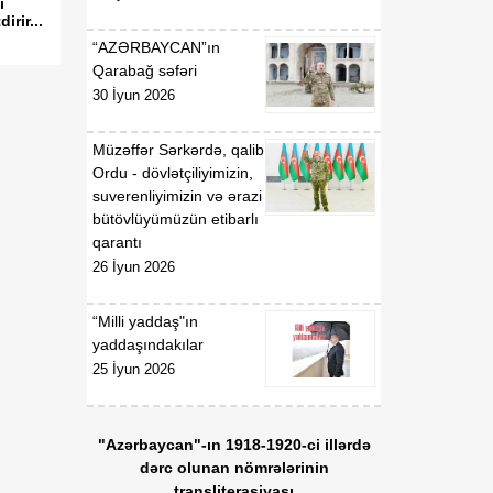
ı
rir...
“AZƏRBAYCAN”ın
Qarabağ səfəri
30 İyun 2026
Müzəffər Sərkərdə, qalib
Ordu - dövlətçiliyimizin,
suverenliyimizin və ərazi
bütövlüyümüzün etibarlı
qarantı
26 İyun 2026
“Milli yaddaş"ın
yaddaşındakılar
25 İyun 2026
"Azərbaycan"-ın 1918-1920-ci illərdə
dərc olunan nömrələrinin
transliterasiyası