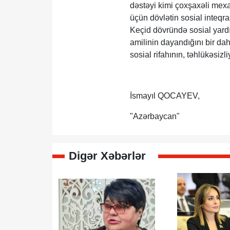
dəstəyi kimi çoxşaxəli mexa
üçün dövlətin sosial inteqr
Keçid dövründə sosial yard
amilinin dayandığını bir da
sosial rifahının, təhlükəsiz
İsmayıl QOCAYEV,
"Azərbaycan"
Digər Xəbərlər