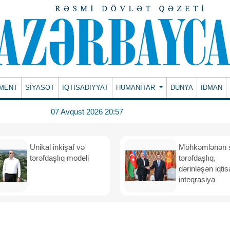
MENT
SİYASƏT
İQTİSADİYYAT
HUMANITAR
DÜNYA
İDMAN
07 Avqust 2026 20:57
Unikal inkişaf və
Möhkəmlənən st
tərəfdaşlıq modeli
tərəfdaşlıq,
dərinləşən iqtis
inteqrasiya