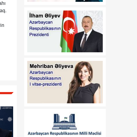
ahı
17:32
Orta Dəhlizin strateji
aq.
07 Avqust
elementinə çevrilən
Zəngəzur dəhlizi: Birillik
in
Vaşinqton diplomatiyasının
uğurları
17:30
Trans-Xəzər fiber-optik
07 Avqust
xətti Azərbaycanı
Avrasiyanın rəqəmsal
körpüsünə çevirir
16:34
Ukraynalı ekspert:
07 Avqust
Azərbaycan xarici
siyasətinin əsas
prioritetinin yalnız milli
maraqların qorunması
olduğunu nümayiş etdirir
16:30
“Vətən” jurnalı: Özbəkistan
07 Avqust
və Azərbaycan: Müttəfiqlik