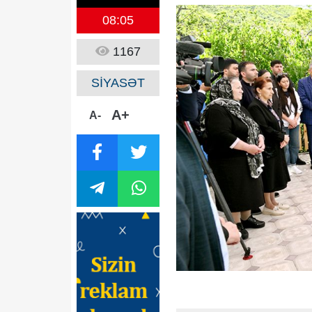
08:05
1167
SİYASƏT
A+
A-