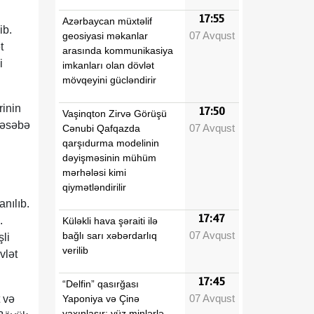
17:55
Azərbaycan müxtəlif
ib.
07 Avqust
geosiyasi məkanlar
t
arasında kommunikasiya
i
imkanları olan dövlət
mövqeyini gücləndirir
rinin
17:50
Vaşinqton Zirvə Görüşü
 qəsəbə
07 Avqust
Cənubi Qafqazda
qarşıdurma modelinin
dəyişməsinin mühüm
mərhələsi kimi
qiymətləndirilir
anılıb.
17:47
.
Küləkli hava şəraiti ilə
07 Avqust
bağlı sarı xəbərdarlıq
li
verilib
vlət
17:45
“Delfin” qasırğası
07 Avqust
Yaponiya və Çinə
 və
yaxınlaşır: yüz minlərlə