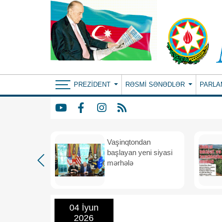
PREZIDENT
RƏSMI SƏNƏDLƏR
PARLA
rdən
Vaşinqtondan
hə
başlayan yeni siyasi
mərhələ
04 İyun
2026