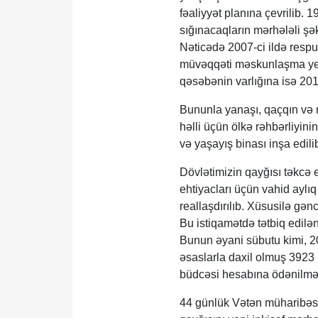
fəaliyyət planına çevrilib. 1
sığınacaqların mərhələli şək
Nəticədə 2007-ci ildə respu
müvəqqəti məskunlaşma yerlə
qəsəbənin varlığına isə 201
Bununla yanaşı, qaçqın və 
həlli üçün ölkə rəhbərliyini
və yaşayış binası inşa edili
Dövlətimizin qayğısı təkcə
ehtiyacları üçün vahid ayl
reallaşdırılıb. Xüsusilə gən
Bu istiqamətdə tətbiq edilən
Bunun əyani sübutu kimi, 202
əsaslarla daxil olmuş 3923 
büdcəsi hesabına ödənilməs
44 günlük Vətən müharibəsin