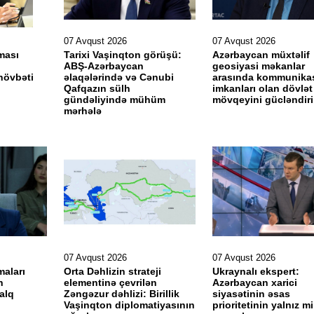
07 Avqust 2026
07 Avqust 2026
ması
Tarixi Vaşinqton görüşü:
Azərbaycan müxtəlif
ABŞ-Azərbaycan
geosiyasi məkanlar
növbəti
əlaqələrində və Cənubi
arasında kommunika
Qafqazın sülh
imkanları olan dövlət
gündəliyində mühüm
mövqeyini gücləndir
mərhələ
07 Avqust 2026
07 Avqust 2026
maları
Orta Dəhlizin strateji
Ukraynalı ekspert:
h
elementinə çevrilən
Azərbaycan xarici
alq
Zəngəzur dəhlizi: Birillik
siyasətinin əsas
i
Vaşinqton diplomatiyasının
prioritetinin yalnız mil