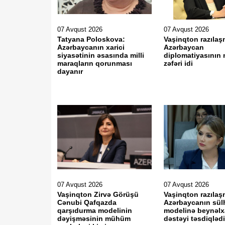
07 Avqust 2026
07 Avqust 2026
Tatyana Poloskova:
Vaşinqton razılaş
Azərbaycanın xarici
Azərbaycan
siyasətinin əsasında milli
diplomatiyasının 
maraqların qorunması
zəfəri idi
dayanır
07 Avqust 2026
07 Avqust 2026
Vaşinqton Zirvə Görüşü
Vaşinqton razılaş
Cənubi Qafqazda
Azərbaycanın sül
qarşıdurma modelinin
modelinə beynəlx
dəyişməsinin mühüm
dəstəyi təsdiqləd