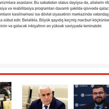
nizmlərə əsaslanır. Bu səbəbdən status dəyişsə də, ailələrin rif
asiya və reabilitasiya proqramları davamlı şəkildə qüvvədə qalac
ımların kəsilməməsi isə dövlət siyasətinin mərkəzində vətəndaş
ha sübut edir. Beləliklə, Böyük qayıdış keçmiş məcburi köçkünlər
liyinin və gələcək inkişafının ən yüksək səviyyədə təminatıdır.