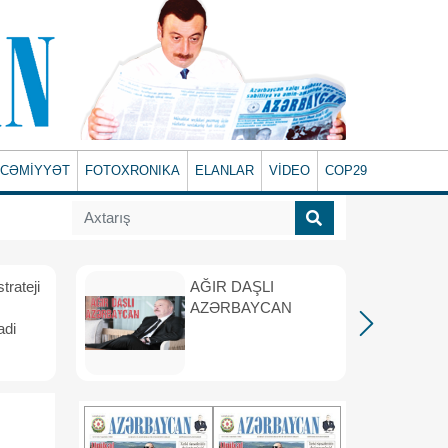
CƏMİYYƏT
FOTOXRONIKA
ELANLAR
VİDEO
COP29
rateji
AĞIR DAŞLI
AZƏRBAYCAN
adi