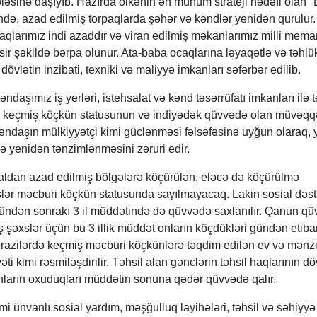
ələsinə daşıyıb. Hazırda ölkənin ən mühüm strateji hədəfi olan 
ndə, azad edilmiş torpaqlarda şəhər və kəndlər yenidən qurulur. 
aqlarımız indi azaddır və viran edilmiş məkanlarımız milli memar
r şəkildə bərpa olunur. Ata-baba ocaqlarına ləyaqətlə və təhlü
dövlətin inzibati, texniki və maliyyə imkanları səfərbər edilib.
ndaşımız iş yerləri, istehsalat və kənd təsərrüfatı imkanları ilə 
ıq keçmiş köçkün statusunun və indiyədək qüvvədə olan müvəqq
əndaşın mülkiyyətçi kimi güclənməsi fəlsəfəsinə uyğun olaraq, 
də yenidən tənzimlənməsini zəruri edir.
aldan azad edilmiş bölgələrə köçürülən, eləcə də köçürülmə
xslər məcburi köçkün statusunda sayılmayacaq. Lakin sosial dəs
yi gündən sonrakı 3 il müddətində də qüvvədə saxlanılır. Qanun q
şəxslər üçün bu 3 illik müddət onların köçdükləri gündən etiba
razilərdə keçmiş məcburi köçkünlərə təqdim edilən ev və mənzi
ti kimi rəsmiləşdirilir. Təhsil alan gənclərin təhsil haqlarının dö
onların oxuduqları müddətin sonuna qədər qüvvədə qalır.
mi ünvanlı sosial yardım, məşğulluq layihələri, təhsil və səhiyyə