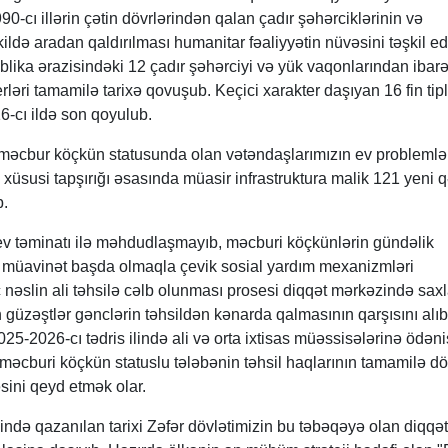
990-cı illərin çətin dövrlərindən qalan çadır şəhərciklərinin və
ildə aradan qaldırılması humanitar fəaliyyətin nüvəsini təşkil ed
blika ərazisindəki 12 çadır şəhərciyi və yük vaqonlarından ibarə
ri tamamilə tarixə qovuşub. Keçici xarakter daşıyan 16 fin tipl
6-cı ildə son qoyulub.
məcbur köçkün statusunda olan vətəndaşlarımızın ev problemlə
n xüsusi tapşırığı əsasında müasir infrastruktura malik 121 yeni
b.
 ev təminatı ilə məhdudlaşmayıb, məcburi köçkünlərin gündəlik
ıq müavinət başda olmaqla çevik sosial yardım mexanizmləri
c nəslin ali təhsilə cəlb olunması prosesi diqqət mərkəzində saxl
 güzəştlər gənclərin təhsildən kənarda qalmasının qarşısını alıb
5-2026-cı tədris ilində ali və orta ixtisas müəssisələrinə ödəniş
məcburi köçkün statuslu tələbənin təhsil haqlarının tamamilə dö
ini qeyd etmək olar.
də qazanılan tarixi Zəfər dövlətimizin bu təbəqəyə olan diqqət