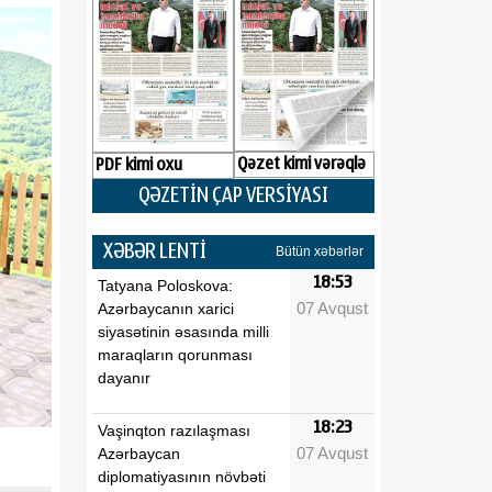
Qəzet kimi vərəqlə
PDF kimi oxu
QƏZETİN ÇAP VERSİYASI
XƏBƏR LENTİ
Bütün xəbərlər
18:53
Tatyana Poloskova:
07 Avqust
Azərbaycanın xarici
siyasətinin əsasında milli
maraqların qorunması
dayanır
18:23
Vaşinqton razılaşması
07 Avqust
Azərbaycan
diplomatiyasının növbəti