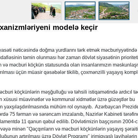
xanizmləriyeni modelə keçir
yasəti nəticəsində doğma yurdlarını tərk etmək məcburiyyətində
dafiəsinin təmin olunması hər zaman dövlət siyasətinin prioriteti
n və məcburi köçkün statusunda olan insanlarımızın məskunla
rılması üçün müasir qəsəbələr tikilib, çoxmənzilli yaşayış kompl
cburi köçkünlərin məşğulluğu və təhsili istiqamətində ardıcıl tə
an xüsusi müavinətlər və kommunal xidmətlər üzrə güzəştlər bu
 yaxşılaşdırılmasında mühüm rol oynayıb. Azərbaycan Prezide
ərdə 75 fərman və sərəncam imzalanıb, Nazirlər Kabineti tərəfi
amentdə 11 qanun qəbul edilib. Dövlətimizin başçısının 2004-cü
qüvvəyə minən "Qaçqınların və məcburi köçkünlərin yaşayış şərait
luğunun artırılması üzrə Dövlət Proqramı" irimiqyaslı layihələrin