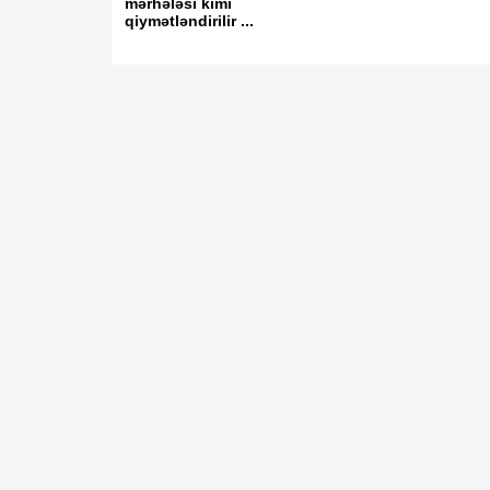
mərhələsi kimi
qiymətləndirilir ...