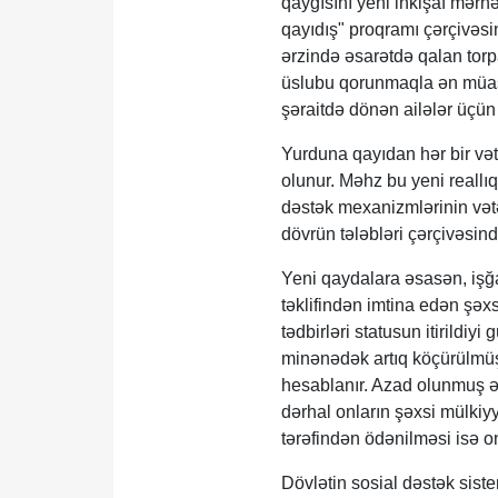
qayğısını yeni inkişaf mərh
qayıdış" proqramı çərçivəsi
ərzində əsarətdə qalan torp
üslubu qorunmaqla ən müasi
şəraitdə dönən ailələr üçün 
Yurduna qayıdan hər bir vətə
olunur. Məhz bu yeni reall
dəstək mexanizmlərinin vət
dövrün tələbləri çərçivəsin
Yeni qaydalara əsasən, işğ
təklifindən imtina edən şə
tədbirləri statusun itirildi
minənədək artıq köçürülmüş 
hesablanır. Azad olunmuş ə
dərhal onların şəxsi mülkiyyə
tərəfindən ödənilməsi isə 
Dövlətin sosial dəstək siste