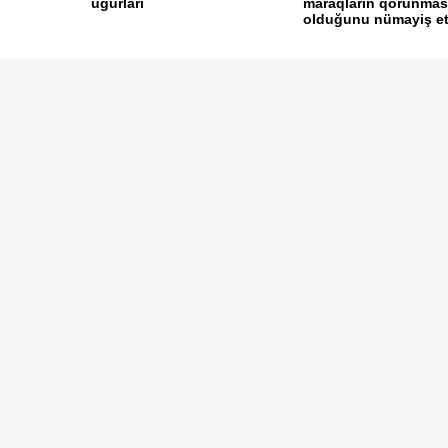
uğurları
maraqların qorunmas
olduğunu nümayiş etdi