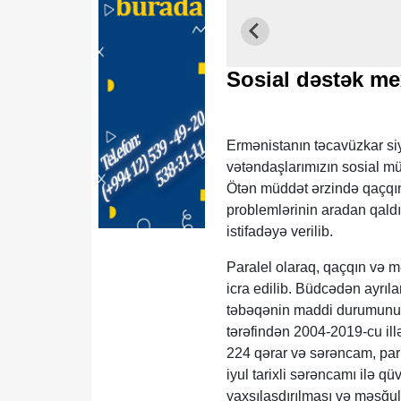
Sosial dəstək me
Ermənistanın təcavüzkar si
vətəndaşlarımızın sosial mü
Ötən müddət ərzində qaçqı
problemlərinin aradan qaldı
istifadəyə verilib.
Paralel olaraq, qaçqın və mə
icra edilib. Büdcədən ayrıl
təbəqənin maddi durumunun
tərəfindən 2004-2019-cu ill
224 qərar və sərəncam, parl
iyul tarixli sərəncamı ilə 
yaxşılaşdırılması və məşğul