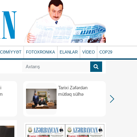
CƏMİYYƏT
FOTOXRONIKA
ELANLAR
VİDEO
COP29
i
Tarixi Zəfərdən
üm
mütləq sülhə