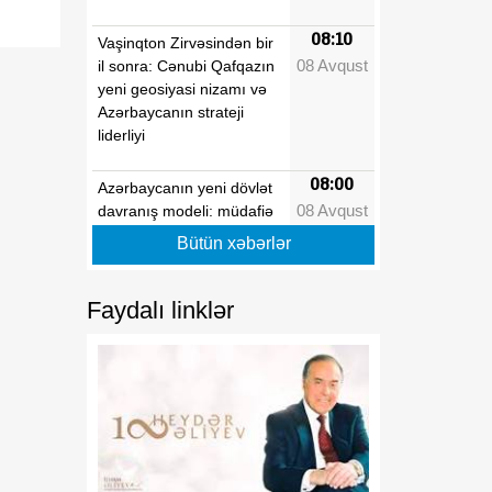
08:10
Vaşinqton Zirvəsindən bir
08 Avqust
il sonra: Cənubi Qafqazın
yeni geosiyasi nizamı və
Azərbaycanın strateji
liderliyi
08:00
Azərbaycanın yeni dövlət
08 Avqust
davranış modeli: müdafiə
diplomatiyasından strateji
Bütün xəbərlər
təşəbbüskarlığa
Faydalı linklər
01:16
N.Z.Nağdəliyevin
08 Avqust
Azərbaycan
Respublikasının Estoniya
Respublikasında
fövqəladə və səlahiyyətli
səfiri təyin edilməsi
haqqında