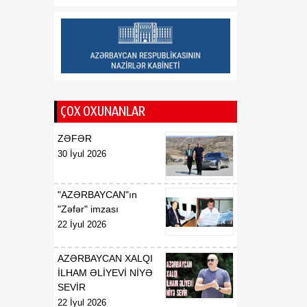
Darüssalamda fövqəladə
və səlahiyyətli səfiri
vəzifəsindən geri
çağırılması haqqında
01:14
X.N.Fərhadovun
08 Avqust
Azərbaycan
ÇOX OXUNANLAR
Respublikasının
Malayziyada fövqəladə və
ZƏFƏR
səlahiyyətli səfiri təyin
30 İyul 2026
edilməsi haqqında
01:13
X.N.Fərhadovun
"AZƏRBAYCAN"ın
08 Avqust
Azərbaycan
"Zəfər" imzası
Respublikasının Pakistan
22 İyul 2026
İslam Respublikasında
fövqəladə və səlahiyyətli
AZƏRBAYCAN XALQI
səfiri vəzifəsindən geri
İLHAM ƏLİYEVİ NİYƏ
çağırılması haqqında
SEVİR
22 İyul 2026
01:13