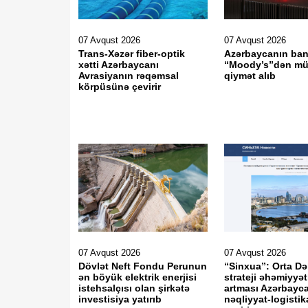
07 Avqust 2026
07 Avqust 2026
Trans-Xəzər fiber-optik
Azərbaycanın ban
xətti Azərbaycanı
“Moody’s”dən mü
Avrasiyanın rəqəmsal
qiymət alıb
körpüsünə çevirir
07 Avqust 2026
07 Avqust 2026
Dövlət Neft Fondu Perunun
“Sinxua”: Orta Də
ən böyük elektrik enerjisi
strateji əhəmiyyət
istehsalçısı olan şirkətə
artması Azərbayc
investisiya yatırıb
nəqliyyat-logisti