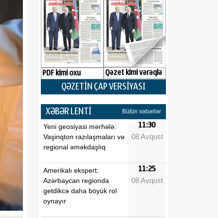
Qəzet kimi vərəqlə
PDF kimi oxu
QƏZETİN ÇAP VERSİYASI
XƏBƏR LENTİ
Bütün xəbərlər
11:30
Yeni geosiyasi mərhələ:
08 Avqust
Vaşinqton razılaşmaları və
regional əməkdaşlıq
11:25
Amerikalı ekspert:
08 Avqust
Azərbaycan regionda
getdikcə daha böyük rol
oynayır