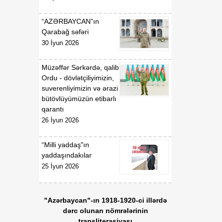
"Dövlət qulluğu haqqında"
08 Avqust
və "Media haqqında"
“AZƏRBAYCAN”ın
Azərbaycan
Qarabağ səfəri
Respublikasının
qanunlarında dəyişiklik
30 İyun 2026
edilməsi barədə
Müzəffər Sərkərdə, qalib
Ordu - dövlətçiliyimizin,
suverenliyimizin və ərazi
bütövlüyümüzün etibarlı
qarantı
26 İyun 2026
“Milli yaddaş"ın
yaddaşındakılar
25 İyun 2026
"Azərbaycan"-ın 1918-1920-ci illərdə
dərc olunan nömrələrinin
transliterasiyası