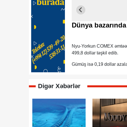
Dünya bazarında 
Nyu-Yorkun COMEX əmtəə birj
499,8 dollar təşkil edib.
Gümüş isə 0,19 dollar azala
Digər Xəbərlər