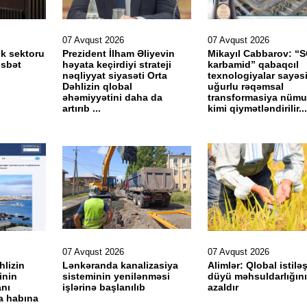
07 Avqust 2026
07 Avqust 2026
k sektoru
Prezident İlham Əliyevin
Mikayıl Cabbarov: 
sbət
həyata keçirdiyi strateji
karbamid” qabaqcıl
nəqliyyat siyasəti Orta
texnologiyalar sayəs
Dəhlizin qlobal
uğurlu rəqəmsal
əhəmiyyətini daha da
transformasiya nümu
artırıb ...
kimi qiymətləndirilir...
07 Avqust 2026
07 Avqust 2026
hlizin
Lənkəranda kanalizasiya
Alimlər: Qlobal istil
inin
sisteminin yenilənməsi
düyü məhsuldarlığını
anı
işlərinə başlanılıb
azaldır
ka habına