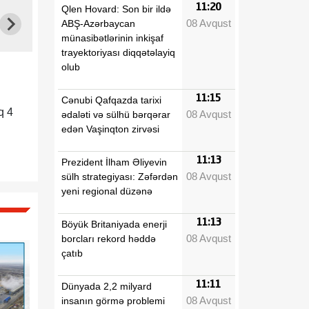
11:20
Qlen Hovard: Son bir ildə
08 Avqust
ABŞ-Azərbaycan
münasibətlərinin inkişaf
trayektoriyası diqqətəlayiq
olub
11:15
Cənubi Qafqazda tarixi
q 4
08 Avqust
ədaləti və sülhü bərqərar
edən Vaşinqton zirvəsi
11:13
Prezident İlham Əliyevin
08 Avqust
sülh strategiyası: Zəfərdən
yeni regional düzənə
11:13
Böyük Britaniyada enerji
08 Avqust
borcları rekord həddə
çatıb
11:11
Dünyada 2,2 milyard
08 Avqust
insanın görmə problemi