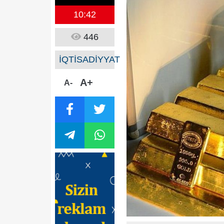
10:42
446
İQTİSADİYYAT
A+
A-