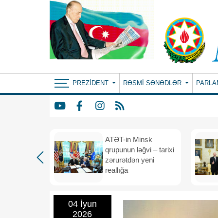
PREZIDENT
RƏSMI SƏNƏDLƏR
PARLA
ın yeni
ATƏT-in Minsk
anış
qrupunun ləğvi – tarixi
dafiə
zərurətdən yeni
asından
reallığa
rlığa
04 İyun
2026