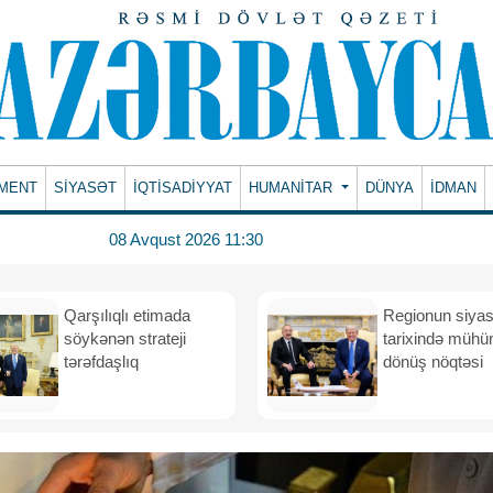
MENT
SİYASƏT
İQTİSADİYYAT
HUMANITAR
DÜNYA
İDMAN
08 Avqust 2026 11:30
Qarşılıqlı etimada
Regionun siyas
söykənən strateji
tarixində müh
tərəfdaşlıq
dönüş nöqtəsi