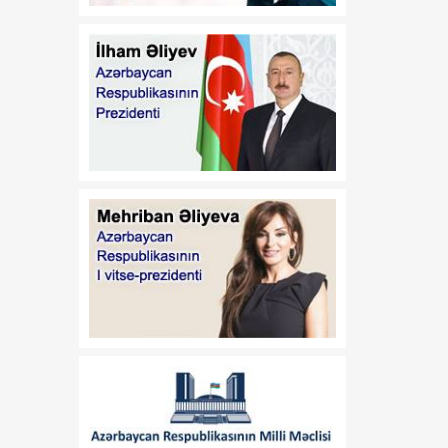
01:16
A.A.Məhərrəmovun
08 Avqust
Azərbaycan
Respublikasının Estoniya
Respublikasında
fövqəladə və səlahiyyətli
səfiri vəzifəsindən geri
çağırılması haqqında
01:15
İ.Ş.Davudovun
08 Avqust
Azərbaycan
Respublikasının Pakistan
İslam Respublikasında
fövqəladə və səlahiyyətli
səfiri təyin edilməsi
haqqında
01:14
İ.Ş.Davudovun
08 Avqust
Azərbaycan
Respublikasının
Malayziyada, eyni
zamanda Bruney