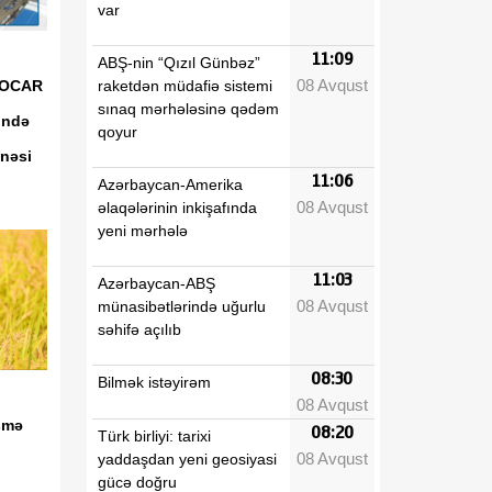
var
11:09
ABŞ-nin “Qızıl Günbəz”
08 Avqust
raketdən müdafiə sistemi
“SOCAR
sınaq mərhələsinə qədəm
ində
qoyur
nəsi
11:06
Azərbaycan-Amerika
08 Avqust
əlaqələrinin inkişafında
yeni mərhələ
11:03
Azərbaycan-ABŞ
08 Avqust
münasibətlərində uğurlu
səhifə açılıb
08:30
Bilmək istəyirəm
08 Avqust
əşmə
08:20
Türk birliyi: tarixi
08 Avqust
yaddaşdan yeni geosiyasi
gücə doğru