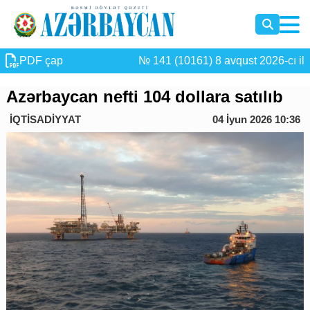
PDF çap
№ 141 (10161) 8 avqust 2026-cı il
Azərbaycan nefti 104 dollara satılıb
İQTİSADİYYAT
04 İyun 2026 10:36