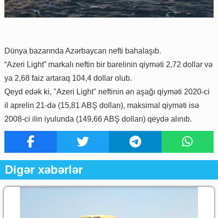
Dünya bazarında Azərbaycan nefti bahalaşıb.
“Azeri Light” markalı neftin bir barelinin qiyməti 2,72 dollar və
ya 2,68 faiz artaraq 104,4 dollar olub.
Qeyd edək ki, "Azeri Light" neftinin ən aşağı qiyməti 2020-ci
il aprelin 21-də (15,81 ABŞ dolları), maksimal qiyməti isə
2008-ci ilin iyulunda (149,66 ABŞ dolları) qeydə alınıb.
Digər xəbərlər