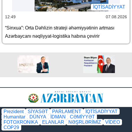
İQTİSADİYYAT
12:49
07.08.2026
“Sinxua”: Orta Dəhlizin strateji əhəmiyyətinin artması
Azərbaycanı nəqliyyat-logistika habına çevirir
Prezident
SİYASƏT
PARLAMENT
İQTİSADİYYAT
Humanitar
DÜNYA
İDMAN
CƏMİYYƏT
FOTOXRONIKA
ELANLAR
NƏŞRLƏRİMİZ
VİDEO
COP29