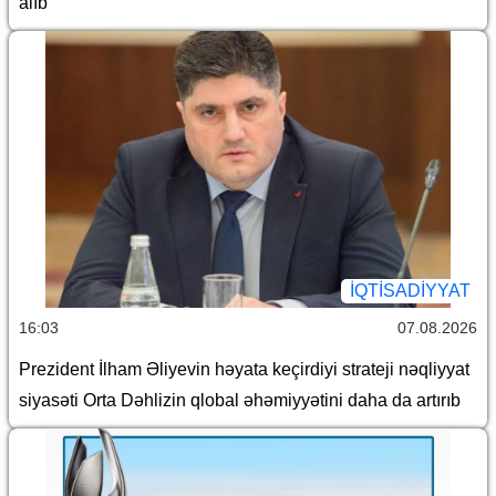
alıb
İQTİSADİYYAT
16:03
07.08.2026
Prezident İlham Əliyevin həyata keçirdiyi strateji nəqliyyat
siyasəti Orta Dəhlizin qlobal əhəmiyyətini daha da artırıb