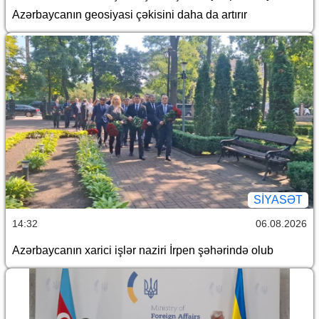
Azərbaycanın geosiyasi çəkisini daha da artırır
SİYASƏT
14:32
06.08.2026
Azərbaycanın xarici işlər naziri İrpen şəhərində olub