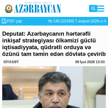
PDF çap
№ 140 (10160) 7 avqust 2026-cı il
Deputat: Azərbaycanın hərtərəfli
inkişaf strategiyası ölkəmizi güclü
iqtisadiyyata, qüdrətli orduya və
özünü tam təmin edən dövlətə çevirib
SİYASƏT
09 İyul 2026 13:03