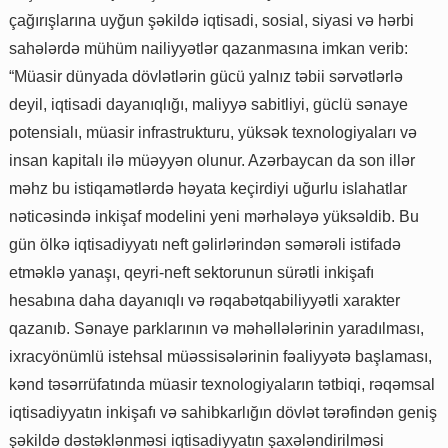
çağırışlarına uyğun şəkildə iqtisadi, sosial, siyasi və hərbi
sahələrdə mühüm nailiyyətlər qazanmasına imkan verib:
“Müasir dünyada dövlətlərin gücü yalnız təbii sərvətlərlə
deyil, iqtisadi dayanıqlığı, maliyyə sabitliyi, güclü sənaye
potensialı, müasir infrastrukturu, yüksək texnologiyaları və
insan kapitalı ilə müəyyən olunur. Azərbaycan da son illər
məhz bu istiqamətlərdə həyata keçirdiyi uğurlu islahatlar
nəticəsində inkişaf modelini yeni mərhələyə yüksəldib. Bu
gün ölkə iqtisadiyyatı neft gəlirlərindən səmərəli istifadə
etməklə yanaşı, qeyri-neft sektorunun sürətli inkişafı
hesabına daha dayanıqlı və rəqabətqabiliyyətli xarakter
qazanıb. Sənaye parklarının və məhəllələrinin yaradılması,
ixracyönümlü istehsal müəssisələrinin fəaliyyətə başlaması,
kənd təsərrüfatında müasir texnologiyaların tətbiqi, rəqəmsal
iqtisadiyyatın inkişafı və sahibkarlığın dövlət tərəfindən geniş
şəkildə dəstəklənməsi iqtisadiyyatın şaxələndirilməsi