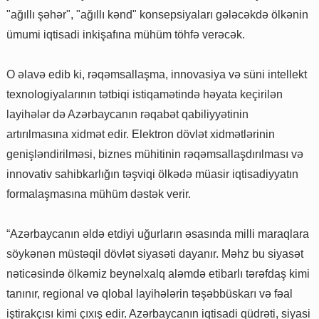
"ağıllı şəhər", "ağıllı kənd" konsepsiyaları gələcəkdə ölkənin
ümumi iqtisadi inkişafına mühüm töhfə verəcək.
O əlavə edib ki, rəqəmsallaşma, innovasiya və süni intellekt
texnologiyalarının tətbiqi istiqamətində həyata keçirilən
layihələr də Azərbaycanın rəqabət qabiliyyətinin
artırılmasına xidmət edir. Elektron dövlət xidmətlərinin
genişləndirilməsi, biznes mühitinin rəqəmsallaşdırılması və
innovativ sahibkarlığın təşviqi ölkədə müasir iqtisadiyyatın
formalaşmasına mühüm dəstək verir.
“Azərbaycanın əldə etdiyi uğurların əsasında milli maraqlara
söykənən müstəqil dövlət siyasəti dayanır. Məhz bu siyasət
nəticəsində ölkəmiz beynəlxalq aləmdə etibarlı tərəfdaş kimi
tanınır, regional və qlobal layihələrin təşəbbüskarı və fəal
iştirakçısı kimi çıxış edir. Azərbaycanın iqtisadi qüdrəti, siyasi