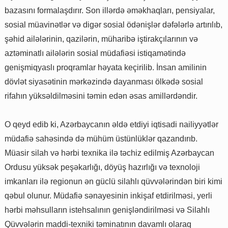
bazasını formalaşdırır. Son illərdə əməkhaqları, pensiyalar,
sosial müavinətlər və digər sosial ödənişlər dəfələrlə artırılıb,
şəhid ailələrinin, qazilərin, müharibə iştirakçılarının və
aztəminatlı ailələrin sosial müdafiəsi istiqamətində
genişmiqyaslı proqramlar həyata keçirilib. İnsan amilinin
dövlət siyasətinin mərkəzində dayanması ölkədə sosial
rifahın yüksəldilməsini təmin edən əsas amillərdəndir.
O qeyd edib ki, Azərbaycanın əldə etdiyi iqtisadi nailiyyətlər
müdafiə sahəsində də mühüm üstünlüklər qazandırıb.
Müasir silah və hərbi texnika ilə təchiz edilmiş Azərbaycan
Ordusu yüksək peşəkarlığı, döyüş hazırlığı və texnoloji
imkanları ilə regionun ən güclü silahlı qüvvələrindən biri kimi
qəbul olunur. Müdafiə sənayesinin inkişaf etdirilməsi, yerli
hərbi məhsulların istehsalının genişləndirilməsi və Silahlı
Qüvvələrin maddi-texniki təminatının davamlı olaraq