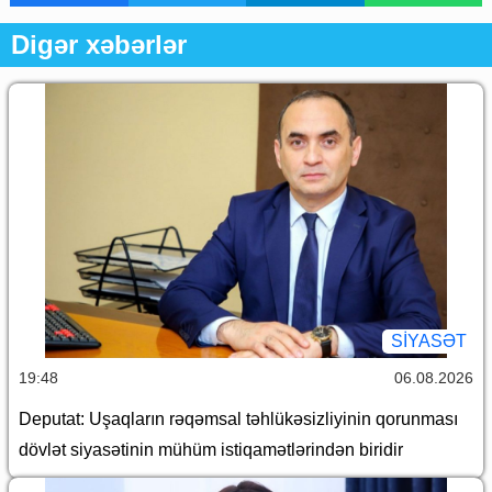
Digər xəbərlər
SİYASƏT
19:48
06.08.2026
Deputat: Uşaqların rəqəmsal təhlükəsizliyinin qorunması
dövlət siyasətinin mühüm istiqamətlərindən biridir