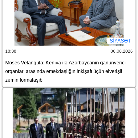
SİYASƏT
18:38
06.08.2026
Moses Vetangula: Keniya ilə Azərbaycanın qanunverici
orqanları arasında əməkdaşlığın inkişafı üçün əlverişli
zəmin formalaşıb