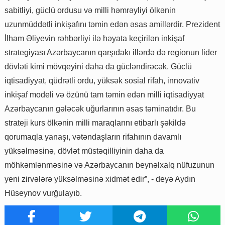
sabitliyi, güclü ordusu və milli həmrəyliyi ölkənin
uzunmüddətli inkişafını təmin edən əsas amillərdir. Prezident
İlham Əliyevin rəhbərliyi ilə həyata keçirilən inkişaf
strategiyası Azərbaycanın qarşıdakı illərdə də regionun lider
dövləti kimi mövqeyini daha da gücləndirəcək. Güclü
iqtisadiyyat, qüdrətli ordu, yüksək sosial rifah, innovativ
inkişaf modeli və özünü tam təmin edən milli iqtisadiyyat
Azərbaycanın gələcək uğurlarının əsas təminatıdır. Bu
strateji kurs ölkənin milli maraqlarını etibarlı şəkildə
qorumaqla yanaşı, vətəndaşların rifahının davamlı
yüksəlməsinə, dövlət müstəqilliyinin daha da
möhkəmlənməsinə və Azərbaycanın beynəlxalq nüfuzunun
yeni zirvələrə yüksəlməsinə xidmət edir”, - deyə Aydın
Hüseynov vurğulayıb.