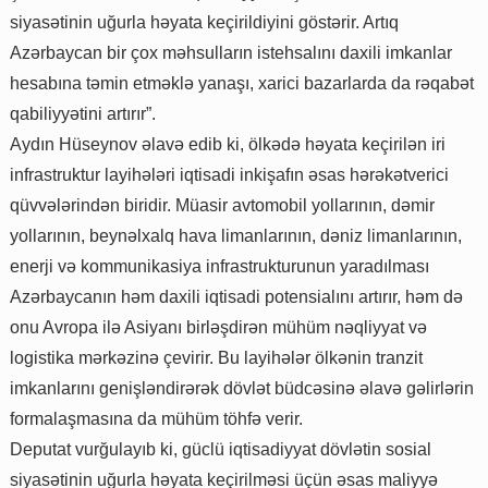
siyasətinin uğurla həyata keçirildiyini göstərir. Artıq
Azərbaycan bir çox məhsulların istehsalını daxili imkanlar
hesabına təmin etməklə yanaşı, xarici bazarlarda da rəqabət
qabiliyyətini artırır”.
Aydın Hüseynov əlavə edib ki, ölkədə həyata keçirilən iri
infrastruktur layihələri iqtisadi inkişafın əsas hərəkətverici
qüvvələrindən biridir. Müasir avtomobil yollarının, dəmir
yollarının, beynəlxalq hava limanlarının, dəniz limanlarının,
enerji və kommunikasiya infrastrukturunun yaradılması
Azərbaycanın həm daxili iqtisadi potensialını artırır, həm də
onu Avropa ilə Asiyanı birləşdirən mühüm nəqliyyat və
logistika mərkəzinə çevirir. Bu layihələr ölkənin tranzit
imkanlarını genişləndirərək dövlət büdcəsinə əlavə gəlirlərin
formalaşmasına da mühüm töhfə verir.
Deputat vurğulayıb ki, güclü iqtisadiyyat dövlətin sosial
siyasətinin uğurla həyata keçirilməsi üçün əsas maliyyə