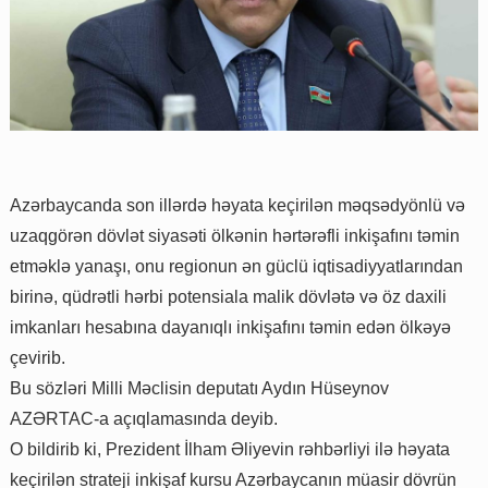
Azərbaycanda son illərdə həyata keçirilən məqsədyönlü və
uzaqgörən dövlət siyasəti ölkənin hərtərəfli inkişafını təmin
etməklə yanaşı, onu regionun ən güclü iqtisadiyyatlarından
birinə, qüdrətli hərbi potensiala malik dövlətə və öz daxili
imkanları hesabına dayanıqlı inkişafını təmin edən ölkəyə
çevirib.
Bu sözləri Milli Məclisin deputatı Aydın Hüseynov
AZƏRTAC-a açıqlamasında deyib.
O bildirib ki, Prezident İlham Əliyevin rəhbərliyi ilə həyata
keçirilən strateji inkişaf kursu Azərbaycanın müasir dövrün