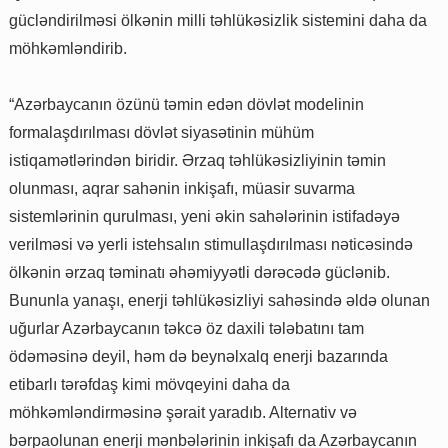
gücləndirilməsi ölkənin milli təhlükəsizlik sistemini daha da
möhkəmləndirib.
“Azərbaycanın özünü təmin edən dövlət modelinin
formalaşdırılması dövlət siyasətinin mühüm
istiqamətlərindən biridir. Ərzaq təhlükəsizliyinin təmin
olunması, aqrar sahənin inkişafı, müasir suvarma
sistemlərinin qurulması, yeni əkin sahələrinin istifadəyə
verilməsi və yerli istehsalın stimullaşdırılması nəticəsində
ölkənin ərzaq təminatı əhəmiyyətli dərəcədə güclənib.
Bununla yanaşı, enerji təhlükəsizliyi sahəsində əldə olunan
uğurlar Azərbaycanın təkcə öz daxili tələbatını tam
ödəməsinə deyil, həm də beynəlxalq enerji bazarında
etibarlı tərəfdaş kimi mövqeyini daha da
möhkəmləndirməsinə şərait yaradıb. Alternativ və
bərpaolunan enerji mənbələrinin inkişafı da Azərbaycanın