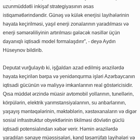
uzunmüddətli inkişaf strategiyasının əsas
istiqamətlərindəndir. Günəş və külək enerjisi layihələrinin
həyata keçirilməsi, yaşıl enerji zonalarının yaradılması və
enerji səmərəliliyinin artırılması gələcək nəsillər üçün
dayanıqlı iqtisadi model formalaşdırır”, - deyə Aydın
Hüseynov bildirib.
Deputat vurğulayıb ki, işğaldan azad edilmiş ərazilərdə
həyata keçirilən bərpa və yenidənqurma işləri Azərbaycanın
iqtisadi gücünün və maliyyə imkanlarının real göstəricisidir.
Qısa müddət ərzində müasir avtomobil yollarının, tunellərin,
körpülərin, elektrik yarımstansiyalarının, su anbarlarının,
yaşayış məntəqələrinin, məktəblərin, xəstəxanaların və digər
sosial infrastruktur obyektlərinin tikilməsi dövlətin güclü
iqtisadi potensialından xəbər verir. Həmin ərazilərdə
yaradılan sənaye müəssisələri, kənd təsərrüfatı layihələri və