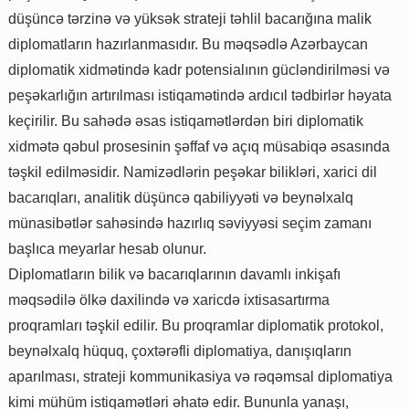
düşüncə tərzinə və yüksək strateji təhlil bacarığına malik
diplomatların hazırlanmasıdır. Bu məqsədlə Azərbaycan
diplomatik xidmətində kadr potensialının gücləndirilməsi və
peşəkarlığın artırılması istiqamətində ardıcıl tədbirlər həyata
keçirilir. Bu sahədə əsas istiqamətlərdən biri diplomatik
xidmətə qəbul prosesinin şəffaf və açıq müsabiqə əsasında
təşkil edilməsidir. Namizədlərin peşəkar bilikləri, xarici dil
bacarıqları, analitik düşüncə qabiliyyəti və beynəlxalq
münasibətlər sahəsində hazırlıq səviyyəsi seçim zamanı
başlıca meyarlar hesab olunur.
Diplomatların bilik və bacarıqlarının davamlı inkişafı
məqsədilə ölkə daxilində və xaricdə ixtisasartırma
proqramları təşkil edilir. Bu proqramlar diplomatik protokol,
beynəlxalq hüquq, çoxtərəfli diplomatiya, danışıqların
aparılması, strateji kommunikasiya və rəqəmsal diplomatiya
kimi mühüm istiqamətləri əhatə edir. Bununla yanaşı,