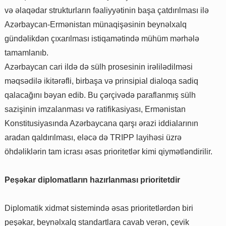
və əlaqədar strukturların fəaliyyətinin başa çatdırılması ilə
Azərbaycan-Ermənistan münaqişəsinin beynəlxalq
gündəlikdən çıxarılması istiqamətində mühüm mərhələ
tamamlanıb.
Azərbaycan cari ildə də sülh prosesinin irəlilədilməsi
məqsədilə ikitərəfli, birbaşa və prinsipial dialoqa sadiq
qalacağını bəyan edib. Bu çərçivədə paraflanmış sülh
sazişinin imzalanması və ratifikasiyası, Ermənistan
Konstitusiyasında Azərbaycana qarşı ərazi iddialarının
aradan qaldırılması, eləcə də TRIPP layihəsi üzrə
öhdəliklərin tam icrası əsas prioritetlər kimi qiymətləndirilir.
Peşəkar diplomatların hazırlanması prioritetdir
Diplomatik xidmət sistemində əsas prioritetlərdən biri
peşəkar, beynəlxalq standartlara cavab verən, çevik