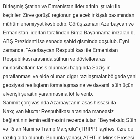
Birləşmiş Ştatları və Ermənistan liderlərinin iştirakı ilə
keçirilən Zirvə görüşü regionun gələcək inkişafı baxımından
mühüm əhəmiyyət kəsb edib. Görüş zamanı Azərbaycan və
Ermənistan liderləri tərəfindən Birgə Bəyannamə imzalanıb,
ABŞ Prezidenti isə sənədə şahid qismində qoşulub. Eyni
zamanda, "Azərbaycan Respublikası ilə Ermənistan
Respublikası arasında sülhün və dövlətlərarası
münasibətlərin təsis olunması haqqında Saziş"in
paraflanması və əldə olunan digər razılaşmalar bölgədə yeni
geosiyasi reallıqların formalaşmasına və davamlı sülh üçün
əlverişli şəraitin yaranmasına töhfə verib.
Sammit çərçivəsində Azərbaycanın əsas hissəsi ilə
Naxçıvan Muxtar Respublikası arasında maneəsiz
bağlantının təmin edilməsini nəzərdə tutan "Beynəlxalq Sülh
və Rifah Naminə Tramp Marşrutu" (TRIPP) layihəsi üzrə də
razılıq əldə olunub. Bununla yanaşı, ATƏT-in Minsk Prosesi