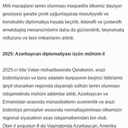
Milli maraqların təmin olunması məqsədilə ölkəmiz dəyişən
geosiyasi şəraitə çevik uyğunlaşaraq məsuliyyətli və
konstruktiv diplomatiya həyata keçirib, ikitərəfli və çoxtərəfli
əməkdaşlıq mexanizmlərini daha da gücləndirib, beynəlxalq
nüfuzunu və təsir imkanlarını artırıb.
2025: Azərbaycan diplomatiyası üçün mühüm il
2025-ci ildə Vətən müharibəsində Qələbənin, ərazi
bütövlüyünün və tarixi ədalətin bərpasının beşinci ildönümü
qeyd olunarkən regionda dayanıqlı sülhün təmin olunması
istiqamətində mühüm addımlar atılıb. Azərbaycan və
Ermənistan arasında münasibətlərin suverenlik və ərazi
bütövlüyü prinsipləri əsasında normallaşdırılması ölkəmizin
regional siyasətinin əsas istiqamətlərindən biri olub.
Ötən il avqustun 8-də Vaşinqtonda Azərbaycan, Amerika