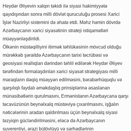
Heydər Əliyevin xalqın təkidi ilə siyasi hakimiyyətə
qayıdışından sonra milli dövlət quruculuğu prosesi Xarici
İşlər Nazirliyi sistemini də əhatə etdi. Məhz həmin dövrdə
Azərbaycanın xarici siyasətinin strateji istiqamətləri
müəyyənləşdirildi.
Ölkənin müstəqilliyini itirmək təhlükəsinin mövcud olduğu
mürəkkəb şəraitdə Azərbaycanın tarixi təcrübəsi və
geosiyasi reallıqları dərindən təhlil edilərək Heydər Əliyev
tərəfindən formalaşdırılan xarici siyasət strategiyası milli
maraqların dəqiq müəyyən edilməsini, bərabərhüquqlu və
qarşılıqlı faydalı əməkdaşlıq prinsiplərinə əsaslanan
münasibətlərin qurulmasını, Ermənistanın Azərbaycana qarşı
təcavüzünün beynəlxalq müstəviyə çıxarılmasını, işğalın
nəticələrinin aradan qaldırılması üçün beynəlxalq siyasi
təzyiqin gücləndirilməsini, eləcə də Azərbaycanın
suverenliyi, ərazi bütövlüyü və sərhədlərinin