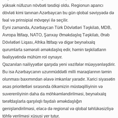
yüksək nüfuzun növbəti təsdiqi oldu. Regionun aparıcı
dövləti kimi tanınan Azərbaycan bu gün qlobal səviyyədə də
fəal və prinsipial mövqeyi ilə seçilir.
Eyni zamanda, Azərbaycan Türk Dövlətləri Təşkilatı, MDB,
Avropa İttifaqı, NATO, Şanxay Əməkdaşlıq Təşkilatı, Ərəb
Dövlətləri Liqası, Afrika İttifaqı və digər beynəlxalq
qurumlarla səmərəli əməkdaşlıq edir, həmin təşkilatların
fəaliyyətində mühüm rol oynayır.
Qazanılan nailiyyətlər qarşıda yeni vəzifələr müəyyənləşdirir.
Bu isə Azərbaycanın uzunmüddətli milli maraqlarının təmin
olunması baxımından əlavə imkanlar yaradır. Xarici siyasətin
əsas prioritetləri sırasında ölkəmizin müstəqilliyinin və
suverenliyinin daha da möhkəmləndirilməsi, beynəlxalq
tərəfdaşlarla qarşılıqlı faydalı əməkdaşlığın
genişləndirilməsi, eləcə də regional və qlobal təhlükəsizliyə
töhfə verilməsi xüsusi yer tutur.