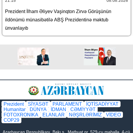
21:15
08.08.2026
Prezident İlham Əliyev Vaşinqton Zirvə Görüşünün
ildönümü münasibətilə ABŞ Prezidentinə məktub
ünvanlayıb
Prezident
SİYASƏT
PARLAMENT
İQTİSADİYYAT
Humanitar
DÜNYA
İDMAN
CƏMİYYƏT
FOTOXRONIKA
ELANLAR
NƏŞRLƏRİMİZ
VİDEO
COP29
Azərbaycan Respublikası, Bakı ş., Mətbuat pr. 529-cu məhəllə, 4-cü