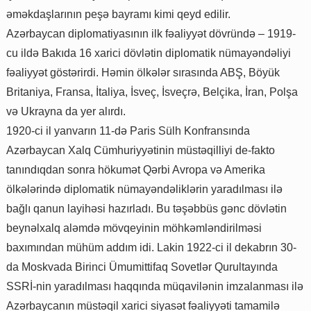
əməkdaşlarının peşə bayramı kimi qeyd edilir.
Azərbaycan diplomatiyasının ilk fəaliyyət dövründə – 1919-
cu ildə Bakıda 16 xarici dövlətin diplomatik nümayəndəliyi
fəaliyyət göstərirdi. Həmin ölkələr sırasında ABŞ, Böyük
Britaniya, Fransa, İtaliya, İsveç, İsveçrə, Belçika, İran, Polşa
və Ukrayna da yer alırdı.
1920-ci il yanvarın 11-də Paris Sülh Konfransında
Azərbaycan Xalq Cümhuriyyətinin müstəqilliyi de-fakto
tanındıqdan sonra hökumət Qərbi Avropa və Amerika
ölkələrində diplomatik nümayəndəliklərin yaradılması ilə
bağlı qanun layihəsi hazırladı. Bu təşəbbüs gənc dövlətin
beynəlxalq aləmdə mövqeyinin möhkəmləndirilməsi
baxımından mühüm addım idi. Lakin 1922-ci il dekabrın 30-
da Moskvada Birinci Ümumittifaq Sovetlər Qurultayında
SSRİ-nin yaradılması haqqında müqavilənin imzalanması ilə
Azərbaycanın müstəqil xarici siyasət fəaliyyəti tamamilə