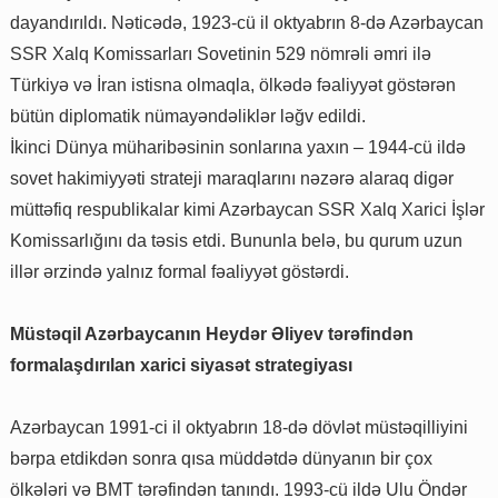
dayandırıldı. Nəticədə, 1923-cü il oktyabrın 8-də Azərbaycan
SSR Xalq Komissarları Sovetinin 529 nömrəli əmri ilə
Türkiyə və İran istisna olmaqla, ölkədə fəaliyyət göstərən
bütün diplomatik nümayəndəliklər ləğv edildi.
İkinci Dünya müharibəsinin sonlarına yaxın – 1944-cü ildə
sovet hakimiyyəti strateji maraqlarını nəzərə alaraq digər
müttəfiq respublikalar kimi Azərbaycan SSR Xalq Xarici İşlər
Komissarlığını da təsis etdi. Bununla belə, bu qurum uzun
illər ərzində yalnız formal fəaliyyət göstərdi.
Müstəqil Azərbaycanın Heydər Əliyev tərəfindən
formalaşdırılan xarici siyasət strategiyası
Azərbaycan 1991-ci il oktyabrın 18-də dövlət müstəqilliyini
bərpa etdikdən sonra qısa müddətdə dünyanın bir çox
ölkələri və BMT tərəfindən tanındı. 1993-cü ildə Ulu Öndər