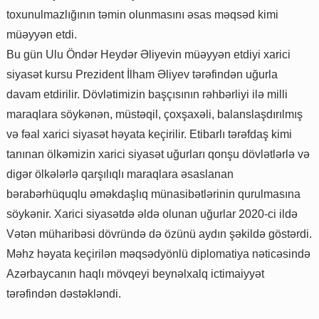
toxunulmazlığının təmin olunmasını əsas məqsəd kimi
müəyyən etdi.
Bu gün Ulu Öndər Heydər Əliyevin müəyyən etdiyi xarici
siyasət kursu Prezident İlham Əliyev tərəfindən uğurla
davam etdirilir. Dövlətimizin başçısının rəhbərliyi ilə milli
maraqlara söykənən, müstəqil, çoxşaxəli, balanslaşdırılmış
və fəal xarici siyasət həyata keçirilir. Etibarlı tərəfdaş kimi
tanınan ölkəmizin xarici siyasət uğurları qonşu dövlətlərlə və
digər ölkələrlə qarşılıqlı maraqlara əsaslanan
bərabərhüquqlu əməkdaşlıq münasibətlərinin qurulmasına
söykənir. Xarici siyasətdə əldə olunan uğurlar 2020-ci ildə
Vətən müharibəsi dövründə də özünü aydın şəkildə göstərdi.
Məhz həyata keçirilən məqsədyönlü diplomatiya nəticəsində
Azərbaycanın haqlı mövqeyi beynəlxalq ictimaiyyət
tərəfindən dəstəkləndi.