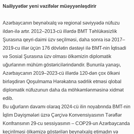
Nailiyyətlər yeni vəzifələr müəyyənləşdirir
Azərbaycanın beynəlxalq və regional səviyyədə nüfuzu
ildən-ilə artır. 2012–2013-cü illərdə BMT Təhlükəsizlik
Şurasına qeyri-daimi üzv seçilməsi, daha sonra isə 2017–
2019-cu illər üçün 176 dövlətin dəstəyi ilə BMT-nin İqtisadi
və Sosial Şurasına üzv olması ölkəmizin diplomatik
uğurlarının mühüm göstəricilərindəndir. Bununla yanaşı,
Azərbaycanın 2019–2023-cü illərdə 120-dən çox ölkəni
birləşdirən Qoşulmama Hərəkatına sədrlik etməsi qlobal
diplomatik nüfuzunun daha da möhkəmlənməsinə xidmət
edib.
Bu uğurların davamı olaraq 2024-cü ilin noyabrında BMT-nin
İqlim Dəyişmələri üzrə Çərçivə Konvensiyasının Tərəflər
Konfransının 29-cu sessiyasının – COP29-un Azərbaycanda
keçirilməsi ölkəmizə göstərilən beynəlxalq etimadın və