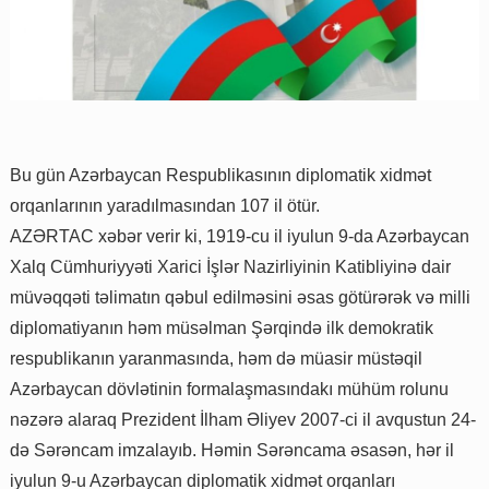
Bu gün Azərbaycan Respublikasının diplomatik xidmət
orqanlarının yaradılmasından 107 il ötür.
AZƏRTAC xəbər verir ki, 1919-cu il iyulun 9-da Azərbaycan
Xalq Cümhuriyyəti Xarici İşlər Nazirliyinin Katibliyinə dair
müvəqqəti təlimatın qəbul edilməsini əsas götürərək və milli
diplomatiyanın həm müsəlman Şərqində ilk demokratik
respublikanın yaranmasında, həm də müasir müstəqil
Azərbaycan dövlətinin formalaşmasındakı mühüm rolunu
nəzərə alaraq Prezident İlham Əliyev 2007-ci il avqustun 24-
də Sərəncam imzalayıb. Həmin Sərəncama əsasən, hər il
iyulun 9-u Azərbaycan diplomatik xidmət orqanları