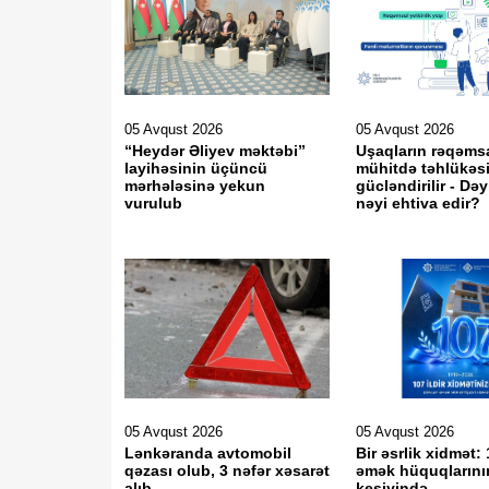
05 Avqust 2026
05 Avqust 2026
“Heydər Əliyev məktəbi”
Uşaqların rəqəms
layihəsinin üçüncü
mühitdə təhlükəsi
mərhələsinə yekun
gücləndirilir - Dəy
vurulub
nəyi ehtiva edir?
05 Avqust 2026
05 Avqust 2026
Lənkəranda avtomobil
Bir əsrlik xidmət: 
qəzası olub, 3 nəfər xəsarət
əmək hüquqlarını
alıb
keşiyində