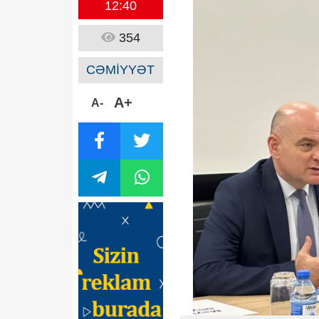
12:40
354
CƏMİYYƏT
A+
A-