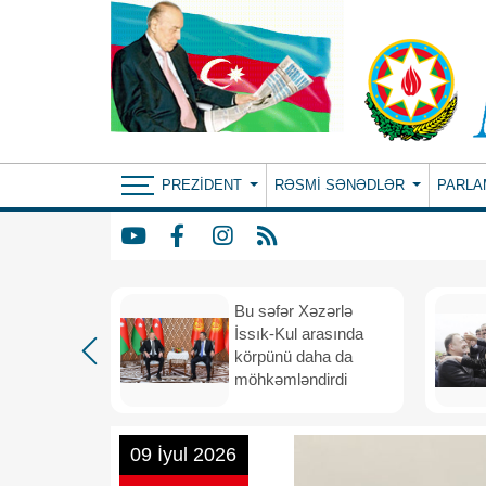
PREZIDENT
RƏSMI SƏNƏDLƏR
PARLA
: ortaq
Bu səfər Xəzərlə
ılıqlı
İssık-Kul arasında
əfiqlik
körpünü daha da
rinə keçir
möhkəmləndirdi
09 İyul 2026