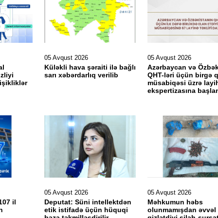
05 Avqust 2026
05 Avqust 2026
al
Küləkli hava şəraiti ilə bağlı
Azərbaycan və Özbək
zliyi
sarı xəbərdarlıq verilib
QHT-ləri üçün birgə 
işikliklər
müsabiqəsi üzrə layi
ekspertizasına başlan
05 Avqust 2026
05 Avqust 2026
107 il
Deputat: Süni intellektdən
Məhkumun həbs
n
etik istifadə üçün hüquqi
olunmamışdan əvvəl
baza təkmilləşdirilir
gizlətdiyi silah-sursa