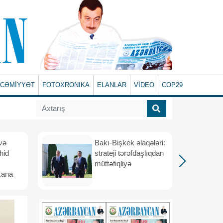
CƏMİYYƏT
FOTOXRONIKA
ELANLAR
VİDEO
COP29
və
Bakı-Bişkek əlaqələri:
hid
strateji tərəfdaşlıqdan
müttəfiqliyə
kana