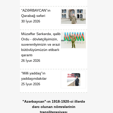
Qaydaları”nın təsdiq
edilməsi haqqında”
“AZƏRBAYCAN”ın
Azərbaycan Respublikası
Qarabağ səfəri
Nazirlər Kabinetinin 2011-
30 İyun 2026
ci il 19 dekabr tarixli 207
nömrəli Qərarında
Müzəffər Sərkərdə, qalib
dəyişiklik edilməsi barədə
Ordu - dövlətçiliyimizin,
suverenliyimizin və ərazi
01:54
Azərbaycan Respublikası
bütövlüyümüzün etibarlı
06 Avqust
Nazirlər Kabinetinin 2020-
qarantı
ci il 6 may tarixli 165
26 İyun 2026
nömrəli Qərarı ilə təsdiq
edilmiş “Verildiyi,
dayandırıldığı, bərpa və
“Milli yaddaş"ın
ya ləğv edildiyi barədə
yaddaşındakılar
Azərbaycan
25 İyun 2026
Respublikasının Dövlət
Gömrük Komitəsinə
məlumat göndərilməli olan
"Azərbaycan"-ın 1918-1920-ci illərdə
lisenziyaların və icazələrin
dərc olunan nömrələrinin
Siyahısı”nda dəyişiklik
transliterasiyası