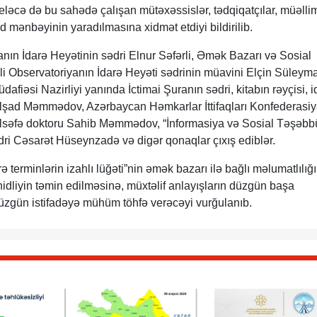
 eləcə də bu sahədə çalışan mütəxəssislər, tədqiqatçılar, müəlli
nad mənbəyinin yaradılmasına xidmət etdiyi bildirilib.
anın İdarə Heyətinin sədri Elnur Səfərli, Əmək Bazarı və Sosial
li Observatoriyanın İdarə Heyəti sədrinin müavini Elçin Süleym
fiəsi Nazirliyi yanında İctimai Şuranın sədri, kitabın rəyçisi, i
 Elşad Məmmədov, Azərbaycan Həmkarlar İttifaqları Konfederasiy
 fəlsəfə doktoru Sahib Məmmədov, “İnformasiya və Sosial Təşəbb
ədri Cəsarət Hüseynzadə və digər qonaqlar çıxış ediblər.
 terminlərin izahlı lüğəti”nin əmək bazarı ilə bağlı məlumatlılığ
ahidliyin təmin edilməsinə, müxtəlif anlayışların düzgün başa
zgün istifadəyə mühüm töhfə verəcəyi vurğulanıb.