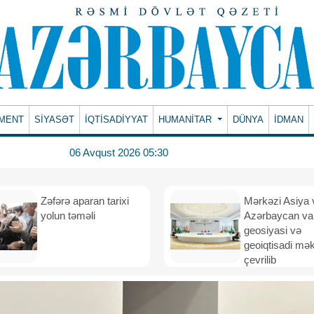
MENT
SİYASƏT
İQTİSADİYYAT
HUMANITAR
DÜNYA
İDMAN
06 Avqust 2026 05:30
Zəfərə aparan tarixi
Mərkəzi Asiya 
yolun təməli
Azərbaycan va
geosiyasi və
geoiqtisadi mə
çevrilib