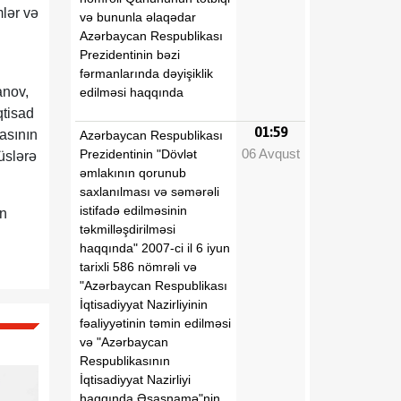
mlər və
və bununla əlaqədar
Azərbaycan Respublikası
Prezidentinin bəzi
fərmanlarında dəyişiklik
anov,
edilməsi haqqında
qtisad
01:59
asının
Azərbaycan Respublikası
06 Avqust
Prezidentinin "Dövlət
üslərə
əmlakının qorunub
saxlanılması və səmərəli
istifadə edilməsinin
ın
təkmilləşdirilməsi
haqqında" 2007-ci il 6 iyun
tarixli 586 nömrəli və
"Azərbaycan Respublikası
İqtisadiyyat Nazirliyinin
fəaliyyətinin təmin edilməsi
və "Azərbaycan
Respublikasının
İqtisadiyyat Nazirliyi
haqqında Əsasnamə"nin