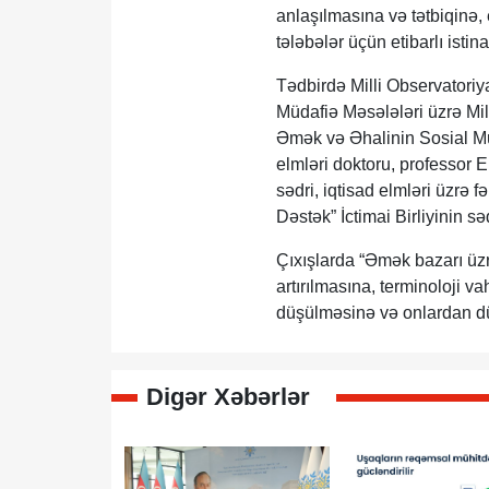
anlaşılmasına və tətbiqinə,
tələbələr üçün etibarlı isti
Tədbirdə Milli Observatoriy
Müdafiə Məsələləri üzrə Mil
Əmək və Əhalinin Sosial Müda
elmləri doktoru, professor
sədri, iqtisad elmləri üzrə
Dəstək” İctimai Birliyinin s
Çıxışlarda “Əmək bazarı üzrə
artırılmasına, terminoloji v
düşülməsinə və onlardan dü
Digər Xəbərlər