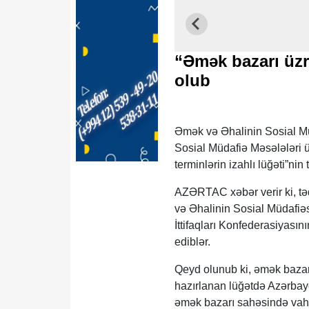
“Əmək bazarı üzrə
olub
Əmək və Əhalinin Sosial Müd
Sosial Müdafiə Məsələləri ü
terminlərin izahlı lüğəti”nin 
AZƏRTAC xəbər verir ki, təd
və Əhalinin Sosial Müdafiəs
İttifaqları Konfederasiyasını
ediblər.
Qeyd olunub ki, əmək bazarı
hazırlanan lüğətdə Azərbayca
əmək bazarı sahəsində vahi