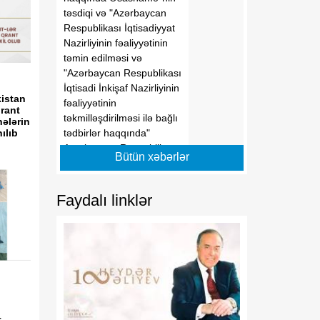
təsdiqi və "Azərbaycan
Respublikası İqtisadiyyat
Nazirliyinin fəaliyyətinin
təmin edilməsi və
"Azərbaycan Respublikası
İqtisadi İnkişaf Nazirliyinin
istan
fəaliyyətinin
qrant
təkmilləşdirilməsi ilə bağlı
hələrin
tədbirlər haqqında"
ılıb
Azərbaycan Respublikası
Bütün xəbərlər
Prezidentinin 2006-cı il 28
dekabr tarixli 504 nömrəli
Fərmanında dəyişikliklər
Faydalı linklər
edilməsi barədə" 2014-cü
il 20 fevral tarixli 111
nömrəli Fərmanında
dəyişiklik edilməsi
haqqında" Azərbaycan
Respublikası Prezidentinin
2019-cu il 30 dekabr tarixli
911 nömrəli Fərmanında
t