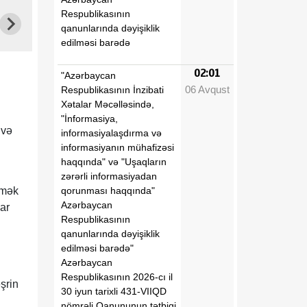
Respublikasının
qanunlarında dəyişiklik
edilməsi barədə
02:01
"Azərbaycan
06 Avqust
Respublikasının İnzibati
Xətalar Məcəlləsində,
"İnformasiya,
 və
informasiyalaşdırma və
informasiyanın mühafizəsi
haqqında" və "Uşaqların
zərərli informasiyadan
qorunması haqqında"
Əmək
Azərbaycan
ar
Respublikasının
qanunlarında dəyişiklik
edilməsi barədə"
Azərbaycan
Respublikasının 2026-cı il
şrin
30 iyun tarixli 431-VIIQD
nömrəli Qanununun tətbiqi