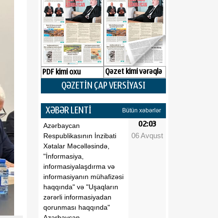
Qəzet kimi vərəqlə
PDF kimi oxu
QƏZETİN ÇAP VERSİYASI
XƏBƏR LENTİ
Bütün xəbərlər
02:03
Azərbaycan
06 Avqust
Respublikasının İnzibati
Xətalar Məcəlləsində,
"İnformasiya,
informasiyalaşdırma və
informasiyanın mühafizəsi
haqqında" və "Uşaqların
zərərli informasiyadan
qorunması haqqında"
Azərbaycan