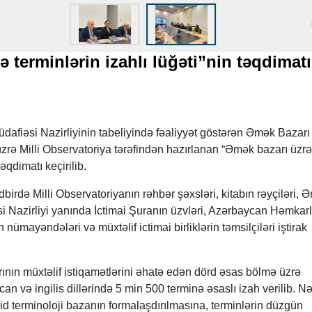
 terminlərin izahlı lüğəti”nin təqdimatı
afiəsi Nazirliyinin tabeliyində fəaliyyət göstərən Əmək Bazarı
zrə Milli Observatoriya tərəfindən hazırlanan “Əmək bazarı üzrə
təqdimatı keçirilib.
birdə Milli Observatoriyanın rəhbər şəxsləri, kitabın rəyçiləri, 
i Nazirliyi yanında İctimai Şuranın üzvləri, Azərbaycan Həmkarl
n nümayəndələri və müxtəlif ictimai birliklərin təmsilçiləri iştirak
nın müxtəlif istiqamətlərini əhatə edən dörd əsas bölmə üzrə
n və ingilis dillərində 5 min 500 terminə əsaslı izah verilib. Nə
d terminoloji bazanın formalaşdırılmasına, terminlərin düzgün