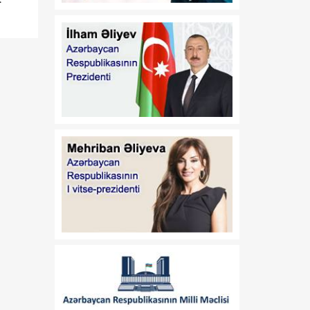
dəyişiklik edilməsi barədə"
2020-ci il 12 may tarixli
1017 nömrəli
fərmanlarında dəyişiklik
edilməsi haqqında
01:57
“İşğaldan azad edilmiş
06 Avqust
ərazilərdə fəaliyyət
göstərən sahibkarların
maliyyə resurslarına çıxış
imkanlarının
genişləndirilməsi
istiqamətində zəruri dövlət
dəstəyinin gücləndirilməsi
və “Azərbaycan
Respublikası adından borc
alınması və zəmanət
verilməsi Qaydası”nın
təsdiq edilməsi haqqında”
Azərbaycan Respublikası
Prezidentinin 2018-ci il 18