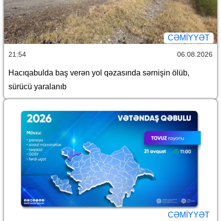
CƏMİYYƏT
21:54
06.08.2026
Hacıqabulda baş verən yol qəzasında sərnişin ölüb,
sürücü yaralanıb
CƏMİYYƏT