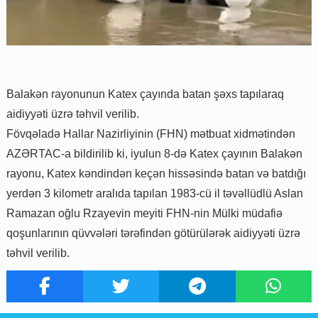
Balakən rayonunun Katex çayında batan şəxs tapılaraq
aidiyyəti üzrə təhvil verilib.
Fövqəladə Hallar Nazirliyinin (FHN) mətbuat xidmətindən
AZƏRTAC-a bildirilib ki, iyulun 8-də Katex çayının Balakən
rayonu, Katex kəndindən keçən hissəsində batan və batdığı
yerdən 3 kilometr aralıda tapılan 1983-cü il təvəllüdlü Aslan
Ramazan oğlu Rzayevin meyiti FHN-nin Mülki müdafiə
qoşunlarının qüvvələri tərəfindən götürülərək aidiyyəti üzrə
təhvil verilib.