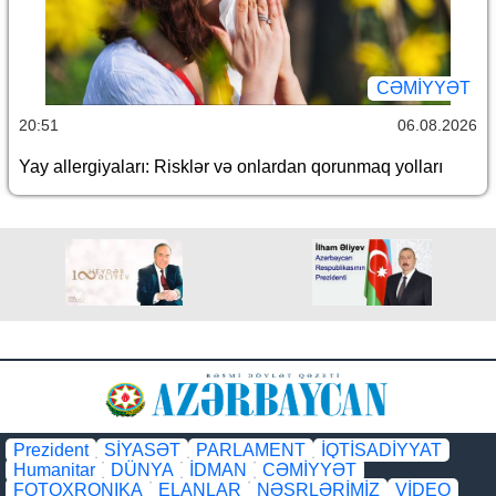
CƏMİYYƏT
20:51
06.08.2026
Yay allergiyaları: Risklər və onlardan qorunmaq yolları
Prezident
SİYASƏT
PARLAMENT
İQTİSADİYYAT
Humanitar
DÜNYA
İDMAN
CƏMİYYƏT
FOTOXRONIKA
ELANLAR
NƏŞRLƏRİMİZ
VİDEO