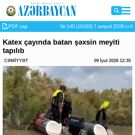
PDF çap
№ 140 (10160) 7 avqust 2026-cı il
Katex çayında batan şəxsin meyiti
tapılıb
CƏMİYYƏT
09 İyul 2026 12:35