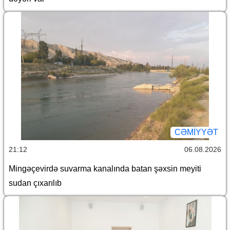
CƏMİYYƏT
21:12
06.08.2026
Mingəçevirdə suvarma kanalında batan şəxsin meyiti
sudan çıxarılıb