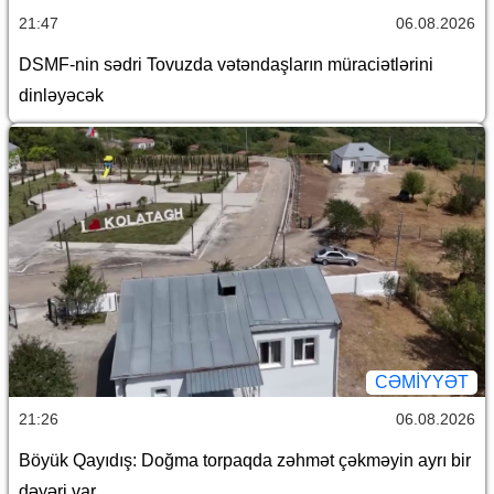
21:47
06.08.2026
DSMF-nin sədri Tovuzda vətəndaşların müraciətlərini
dinləyəcək
CƏMİYYƏT
21:26
06.08.2026
Böyük Qayıdış: Doğma torpaqda zəhmət çəkməyin ayrı bir
dəyəri var