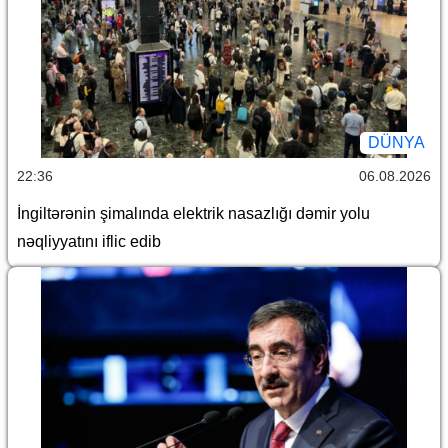
DÜNYA
22:36
06.08.2026
İngiltərənin şimalında elektrik nasazlığı dəmir yolu
nəqliyyatını iflic edib