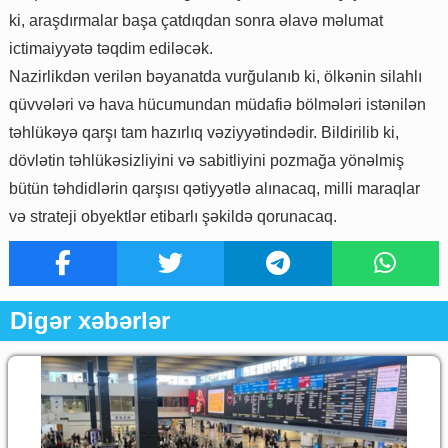
ki, araşdırmalar başa çatdıqdan sonra əlavə məlumat
ictimaiyyətə təqdim ediləcək.
Nazirlikdən verilən bəyanatda vurğulanıb ki, ölkənin silahlı
qüvvələri və hava hücumundan müdafiə bölmələri istənilən
təhlükəyə qarşı tam hazırlıq vəziyyətindədir. Bildirilib ki,
dövlətin təhlükəsizliyini və sabitliyini pozmağa yönəlmiş
bütün təhdidlərin qarşısı qətiyyətlə alınacaq, milli maraqlar
və strateji obyektlər etibarlı şəkildə qorunacaq.
Digər xəbərlər