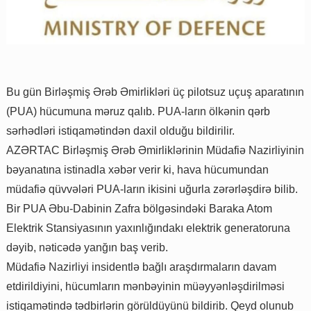
Bu gün Birləşmiş Ərəb Əmirlikləri üç pilotsuz uçuş aparatının
(PUA) hücumuna məruz qalıb. PUA-ların ölkənin qərb
sərhədləri istiqamətindən daxil olduğu bildirilir.
AZƏRTAC Birləşmiş Ərəb Əmirliklərinin Müdafiə Nazirliyinin
bəyanatına istinadla xəbər verir ki, hava hücumundan
müdafiə qüvvələri PUA-ların ikisini uğurla zərərləşdirə bilib.
Bir PUA Əbu-Dabinin Zafra bölgəsindəki Baraka Atom
Elektrik Stansiyasının yaxınlığındakı elektrik generatoruna
dəyib, nəticədə yanğın baş verib.
Müdafiə Nazirliyi insidentlə bağlı araşdırmaların davam
etdirildiyini, hücumların mənbəyinin müəyyənləşdirilməsi
istiqamətində tədbirlərin görüldüyünü bildirib. Qeyd olunub