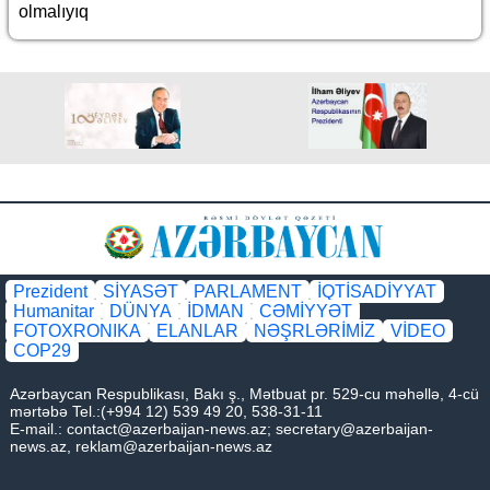
olmalıyıq
Prezident
SİYASƏT
PARLAMENT
İQTİSADİYYAT
Humanitar
DÜNYA
İDMAN
CƏMİYYƏT
FOTOXRONIKA
ELANLAR
NƏŞRLƏRİMİZ
VİDEO
COP29
Azərbaycan Respublikası, Bakı ş., Mətbuat pr. 529-cu məhəllə, 4-cü
mərtəbə Tel.:(+994 12) 539 49 20, 538-31-11
E-mail.:
contact@azerbaijan-news.az
;
secretary@azerbaijan-
news.az
,
reklam@azerbaijan-news.az