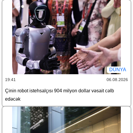
DÜNYA
19:41
06.08.2026
Çinin robot istehsalçısı 904 milyon dollar vəsait cəlb
edəcək