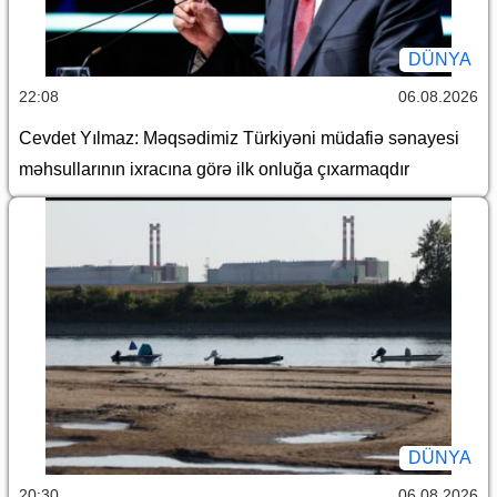
DÜNYA
22:08
06.08.2026
Cevdet Yılmaz: Məqsədimiz Türkiyəni müdafiə sənayesi
məhsullarının ixracına görə ilk onluğa çıxarmaqdır
DÜNYA
20:30
06.08.2026