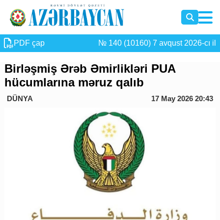
PDF çap
№ 140 (10160) 7 avqust 2026-cı il
Birləşmiş Ərəb Əmirlikləri PUA
hücumlarına məruz qalıb
DÜNYA
17 May 2026 20:43