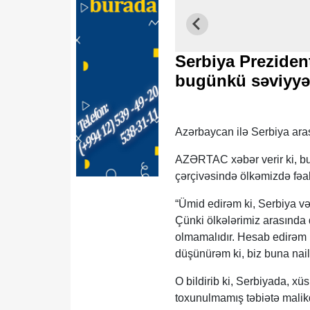
Serbiya Preziden
bugünkü səviyyəd
Azərbaycan ilə Serbiya aras
AZƏRTAC xəbər verir ki, bu
çərçivəsində ölkəmizdə fəal
“Ümid edirəm ki, Serbiya v
Çünki ölkələrimiz arasında 
olmamalıdır. Hesab edirəm k
düşünürəm ki, biz buna nail 
O bildirib ki, Serbiyada, xü
toxunulmamış təbiətə malikdi