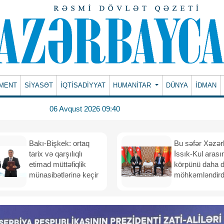
MENT
SİYASƏT
İQTİSADİYYAT
HUMANITAR
DÜNYA
İDMAN
06 Avqust 2026 09:40
Bakı-Bişkek: ortaq
Bu səfər Xəzər
tarix və qarşılıqlı
İssık-Kul arası
etimad müttəfiqlik
körpünü daha 
münasibətlərinə keçir
möhkəmləndird