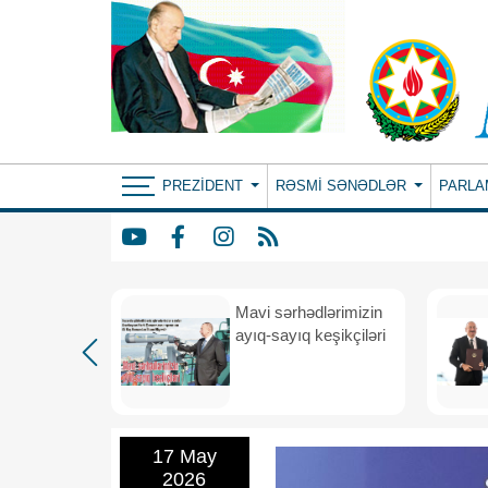
PREZIDENT
RƏSMI SƏNƏDLƏR
PARLA
Mavi sərhədlərimizin
nın
ayıq-sayıq keşikçiləri
eni dövr
17 May
2026