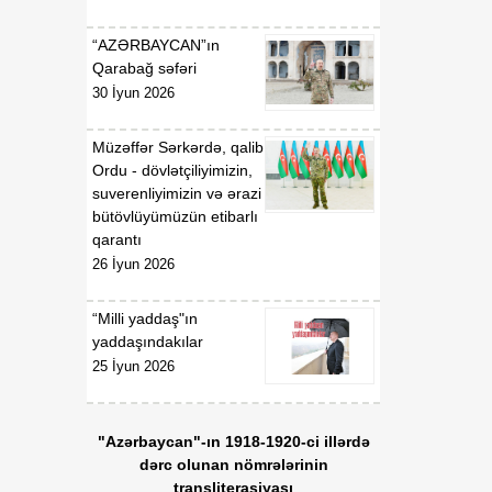
2019-cu il 30 dekabr tarixli
911 nömrəli Fərmanında
“AZƏRBAYCAN”ın
dəyişiklik edilməsi barədə"
Qarabağ səfəri
2020-ci il 12 may tarixli
1017 nömrəli
30 İyun 2026
fərmanlarında dəyişiklik
edilməsi haqqında
Müzəffər Sərkərdə, qalib
Ordu - dövlətçiliyimizin,
01:57
“İşğaldan azad edilmiş
suverenliyimizin və ərazi
06 Avqust
ərazilərdə fəaliyyət
bütövlüyümüzün etibarlı
göstərən sahibkarların
qarantı
maliyyə resurslarına çıxış
26 İyun 2026
imkanlarının
genişləndirilməsi
“Milli yaddaş"ın
istiqamətində zəruri dövlət
yaddaşındakılar
dəstəyinin gücləndirilməsi
25 İyun 2026
və “Azərbaycan
Respublikası adından borc
alınması və zəmanət
"Azərbaycan"-ın 1918-1920-ci illərdə
verilməsi Qaydası”nın
dərc olunan nömrələrinin
təsdiq edilməsi haqqında”
transliterasiyası
Azərbaycan Respublikası