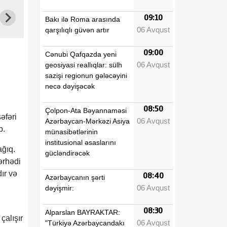
09:10
Bakı ilə Roma arasında
06 Avqust
qarşılıqlı güvən artır
09:00
Cənubi Qafqazda yeni
06 Avqust
geosiyasi reallıqlar: sülh
sazişi regionun gələcəyini
necə dəyişəcək
08:50
Çolpon-Ata Bəyannaməsi
əfəri
06 Avqust
Azərbaycan-Mərkəzi Asiya
b.
münasibətlərinin
institusional əsaslarını
ağıq.
gücləndirəcək
ərhədi
ır və
08:40
Azərbaycanın şərti
06 Avqust
dəyişmir:
08:30
Alparslan BAYRAKTAR:
çalışır
06 Avqust
"Türkiyə Azərbaycandakı