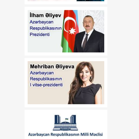
30 iyun tarixli 431-VIIQD
nömrəli Qanununun tətbiqi
və bununla əlaqədar
Azərbaycan Respublikası
Prezidentinin bəzi
fərmanlarında dəyişiklik
edilməsi haqqında
01:59
Azərbaycan Respublikası
06 Avqust
Prezidentinin "Dövlət
əmlakının qorunub
saxlanılması və səmərəli
istifadə edilməsinin
təkmilləşdirilməsi
haqqında" 2007-ci il 6 iyun
tarixli 586 nömrəli və
"Azərbaycan Respublikası
İqtisadiyyat Nazirliyinin
fəaliyyətinin təmin edilməsi
və "Azərbaycan
Respublikasının