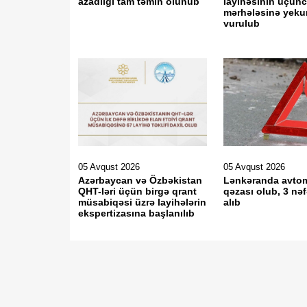
azadlığı tam təmin olunub
layihəsinin üçün
mərhələsinə yeku
vurulub
05 Avqust 2026
05 Avqust 2026
Azərbaycan və Özbəkistan
Lənkəranda avto
QHT-ləri üçün birgə qrant
qəzası olub, 3 nəf
müsabiqəsi üzrə layihələrin
alıb
ekspertizasına başlanılıb