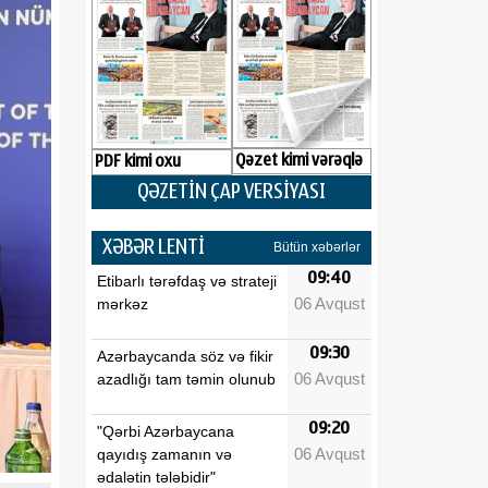
Qəzet kimi vərəqlə
PDF kimi oxu
QƏZETİN ÇAP VERSİYASI
XƏBƏR LENTİ
Bütün xəbərlər
09:40
Etibarlı tərəfdaş və strateji
06 Avqust
mərkəz
09:30
Azərbaycanda söz və fikir
06 Avqust
azadlığı tam təmin olunub
09:20
"Qərbi Azərbaycana
06 Avqust
qayıdış zamanın və
ədalətin tələbidir"