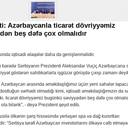
ti: Azərbaycanla ticarət dövriyyəmiz
ən beş dəfə çox olmalıdır
ında iqtisadi əlaqələr daha da genişlənməlidir.
 barədə Serbiyanın Prezidenti Aleksandar Vuçiç Azərbaycana s
iyyət göstərən sahibkarlarla işgüzar görüşdə çıxışı zamanı deyi
ə Azərbaycan arasında əməkdaşlığımız üçün yeni sahələr tapac
dostluğun sərhədi olmadığı kimi, iqtisadi əməkdaşlığımızın da s
i, ticarət dövriyyəmiz bugünkü səviyyədən beş dəfə çox olmalıd
ola bilərik”, - deyə Prezident qeyd edib.
susilə ölkənin şərq hissəsində yerləşən spa və dağ kurortları
r: “Serbiya tərəfi Azərbaycan investorlarını ölkəyə cəlb etməyə 