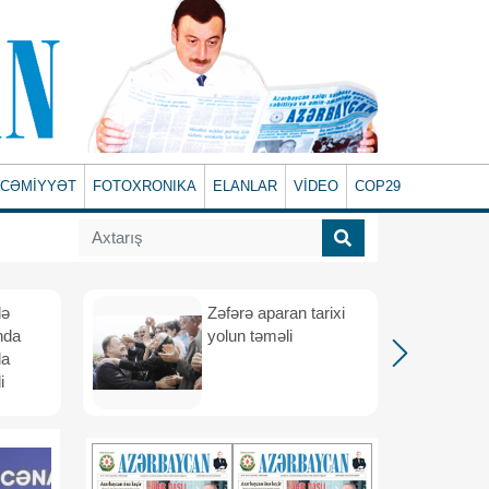
CƏMİYYƏT
FOTOXRONIKA
ELANLAR
VİDEO
COP29
lə
Zəfərə aparan tarixi
nda
yolun təməli
da
i