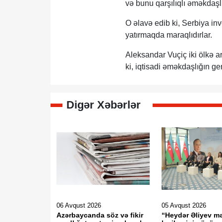
və bunu qarşılıqlı əməkdaşlı
O əlavə edib ki, Serbiya inv
yatırmaqda maraqlıdırlar.
Aleksandar Vuçiç iki ölkə ar
ki, iqtisadi əməkdaşlığın g
Digər Xəbərlər
06 Avqust 2026
05 Avqust 2026
Azərbaycanda söz və fikir
“Heydər Əliyev m