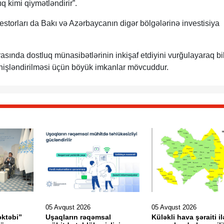
q kimi qiymətləndirir”.
estorları da Bakı və Azərbaycanın digər bölgələrinə investisiya
asında dostluq münasibətlərinin inkişaf etdiyini vurğulayaraq bil
enişləndirilməsi üçün böyük imkanlar mövcuddur.
05 Avqust 2026
05 Avqust 2026
əktəbi”
Uşaqların rəqəmsal
Küləkli hava şəraiti il