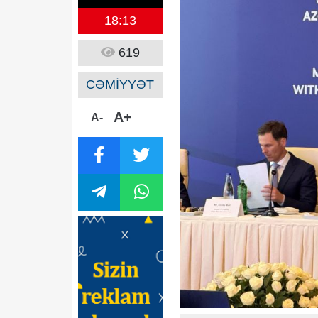
18:13
619
CƏMİYYƏT
A+
A-