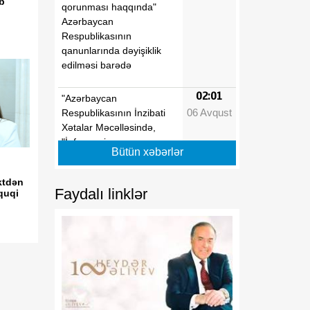
ib
qorunması haqqında"
Azərbaycan
Respublikasının
qanunlarında dəyişiklik
edilməsi barədə
02:01
"Azərbaycan
06 Avqust
Respublikasının İnzibati
Xətalar Məcəlləsində,
"İnformasiya,
Bütün xəbərlər
informasiyalaşdırma və
informasiyanın mühafizəsi
ktdən
haqqında" və "Uşaqların
Faydalı linklər
quqi
zərərli informasiyadan
qorunması haqqında"
Azərbaycan
Respublikasının
qanunlarında dəyişiklik
edilməsi barədə"
Azərbaycan
Respublikasının 2026-cı il