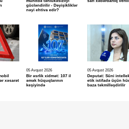
cü
mühitdə təhlükəsizliyi
sarı xəbərdarlıq veril
n
gücləndirilir - Dəyişikliklər
nəyi ehtiva edir?
05 Avqust 2026
05 Avqust 2026
mobil
Bir əsrlik xidmət: 107 il
Deputat: Süni intelle
ər xəsarət
əmək hüquqlarının
etik istifadə üçün hü
keşiyində
baza təkmilləşdirilir