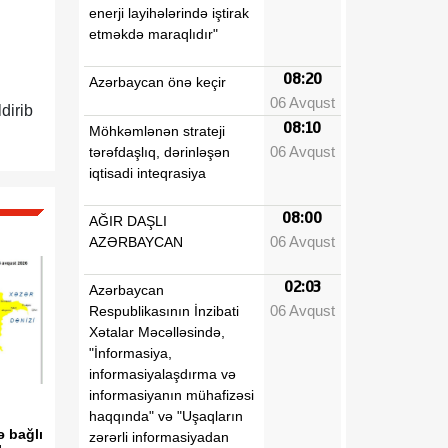
enerji layihələrində iştirak
etməkdə maraqlıdır"
08:20
Azərbaycan önə keçir
06 Avqust
dirib
08:10
Möhkəmlənən strateji
06 Avqust
tərəfdaşlıq, dərinləşən
iqtisadi inteqrasiya
08:00
AĞIR DAŞLI
06 Avqust
AZƏRBAYCAN
02:03
Azərbaycan
06 Avqust
Respublikasının İnzibati
Xətalar Məcəlləsində,
"İnformasiya,
informasiyalaşdırma və
informasiyanın mühafizəsi
haqqında" və "Uşaqların
ə bağlı
zərərli informasiyadan