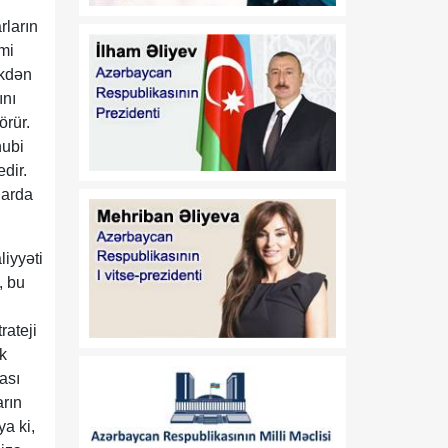
rayonlarından olan
rların
vətəndaşlarla görüşüb
mi
ikdən
16:28
Azərbaycanın bank
ını
07 Avqust
sektoru “Moody’s”dən
örür.
müsbət qiymət alıb
nubi
dir.
16:27
Azərbaycan və
larda
07 Avqust
Ermənistan arasında sülh
Cənubi Qafqaz üçün yeni
inkişaf mərhələsinin
liyyəti
əsasını qoya bilər
, bu
16:24
ATƏT-in Minsk qrupunun
07 Avqust
ləğvi – tarixi zərurətdən
rateji
yeni reallığa
k
ası
16:15
Qarşılıqlı etimada
arın
07 Avqust
söykənən strateji
a ki,
tərəfdaşlıq