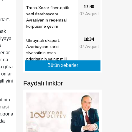
17:30
Trans-Xəzər fiber-optik
07 Avqust
xətti Azərbaycanı
rlər".
Avrasiyanın rəqəmsal
körpüsünə çevirir
mək
riyaya
16:34
Ukraynalı ekspert:
ə
07 Avqust
Azərbaycan xarici
erlər
siyasətinin əsas
prioritetinin yalnız milli
ar da
maraqların qorunması
Bütün xəbərlər
a görə
olduğunu nümayiş etdirir
 onlar
lliyini
Faydalı linklər
16:30
“Vətən” jurnalı: Özbəkistan
07 Avqust
və Azərbaycan: Müttəfiqlik
münasibətlərindən
tinin
inteqrasiyaya
şməsi
Makrona
16:29
Kənd Təsərrüfatı
 da
07 Avqust
Nazirliyinin vəzifəli şəxsləri
Qax və Balakən