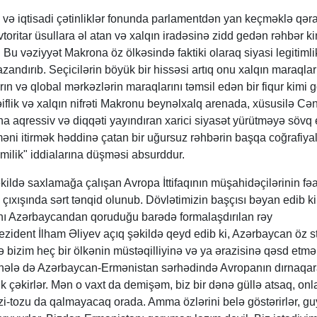
ı və iqtisadi çətinliklər fonunda parlamentdən yan keçməklə qəra
oritar üsullara əl atan və xalqın iradəsinə zidd gedən rəhbər ki
Bu vəziyyət Makrona öz ölkəsində faktiki olaraq siyasi legitiml
andırıb. Seçicilərin böyük bir hissəsi artıq onu xalqın maraqlar
rın və qlobal mərkəzlərin maraqlarını təmsil edən bir fiqur kimi g
əiflik və xalqın nifrəti Makronu beynəlxalq arenada, xüsusilə Cə
a aqressiv və diqqəti yayındıran xarici siyasət yürütməyə sövq e
əni itirmək həddinə çatan bir uğursuz rəhbərin başqa coğrafiya
milik" iddialarına düşməsi absurddur.
kildə saxlamağa çalışan Avropa İttifaqının müşahidəçilərinin fəa
çıxışında sərt tənqid olunub. Dövlətimizin başçısı bəyan edib ki
nı Azərbaycandan qoruduğu barədə formalaşdırılan rəy
ezident İlham Əliyev açıq şəkildə qeyd edib ki, Azərbaycan öz st
və bizim heç bir ölkənin müstəqilliyinə və ya ərazisinə qəsd etmə
 hələ də Azərbaycan-Ermənistan sərhədində Avropanın dırnaqar
k çəkirlər. Mən o vaxt da demişəm, biz bir dənə güllə atsaq, onl
zi-tozu da qalmayacaq orada. Amma özlərini belə göstərirlər, guy