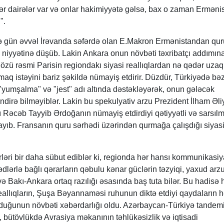
dər dairələr var və onlar hakimiyyətə gəlsə, bax o zaman Erməni
".
ə gün əvvəl İrəvanda səfərdə olan E.Makron Ermənistandan qur
niyyətinə düşüb. Lakin Ankara onun növbəti təxribatçı addımın
zü rəsmi Parisin regiondakı siyasi reallıqlardan nə qədər uzaq
aq istəyini bariz şəkildə nümayiş etdirir. Düzdür, Türkiyədə bəz
"yumşalma" və "jest" adı altında dəstəkləyərək, onun gələcək
ndirə bilməyiblər. Lakin bu spekulyativ arzu Prezident İlham Əli
ı Rəcəb Tayyib Ərdoğanın nümayiş etdirdiyi qətiyyətli və sarsıl
rayıb. Fransanın quru sərhədi üzərindən qurmağa çalışdığı siyas
ləri bir daha sübut ediblər ki, regionda hər hansı kommunikasiy
ədlərlə bağlı qərarların qəbulu kənar güclərin təzyiqi, yaxud arzu
və Bakı-Ankara ortaq razılığı əsasında baş tuta bilər. Bu hadisə
eallıqların, Şuşa Bəyannaməsi ruhunun diktə etdiyi qaydaların h
olduğunun növbəti xəbərdarlığı oldu. Azərbaycan-Türkiyə tandem
l, bütövlükdə Avrasiya məkanının təhlükəsizlik və iqtisadi