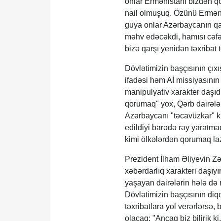
onlar Ermənistanı bizdən qo
nail olmuşuq. Özünü Erməni
guya onlar Azərbaycanın qa
məhv edəcəkdi, hamısı cəfə
bizə qarşı yenidən təxribat
Dövlətimizin başçısının çıxı
ifadəsi həm Aİ missiyasının 
manipulyativ xarakter daşıd
qorumaq" yox, Qərb dairələ
Azərbaycanı "təcavüzkar" k
edildiyi barədə rəy yaratm
kimi ölkələrdən qorumaq la
Prezident İlham Əliyevin Z
xəbərdarlıq xarakteri daşıyı
yaşayan dairələrin hələ də 
Dövlətimizin başçısının diq
təxribatlara yol verərlərsə,
olacaq: "Ancaq biz bilirik 