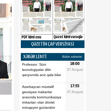
Qəzet kimi vərəqlə
PDF kimi oxu
QƏZETİN ÇAP VERSİYASI
XƏBƏR LENTİ
Bütün xəbərlər
18:00
Professor: Süni
07 Avqust
texnologiyalar dilin
qarşısında aciz qala bilər
17:55
Azərbaycan müxtəlif
07 Avqust
geosiyasi məkanlar
arasında kommunikasiya
imkanları olan dövlət
mövqeyini gücləndirir