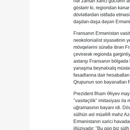
hər zaman xarici güclərin al
göstərir ki, regiondan kəna
dövlətlərdən istifadə etməsi
daşdan-daşa dəyən Ermənista
Fransanın Ermənistan vasitə
neokolonialist siyasətinin y
mövqelərini sürətlə itirən 
çevirərək regionda gərginli
axtarışı Fransanın bölgədə h
yanaşma beynəlxalq müstəvi
fəsadlarına dair hesabatla
Qrupunun son bəyanatları F
Prezident İlham Əliyev mayın
"vasitəçilik" imitasiyası i
uğramasının bəyanı idi. Dövl
sülhün əsl müəllifi məhz A
Ermənistanın xarici havadarl
illüziyadır: "Bu gün biz sül