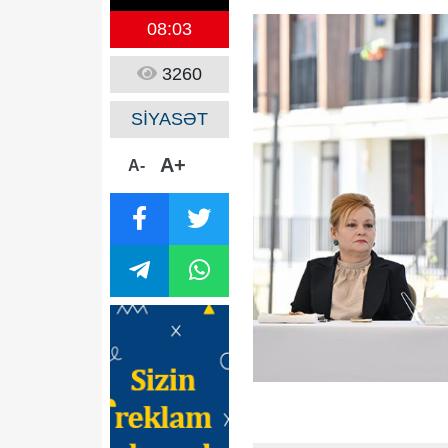
08:03
3260
SİYASƏT
A+
A-