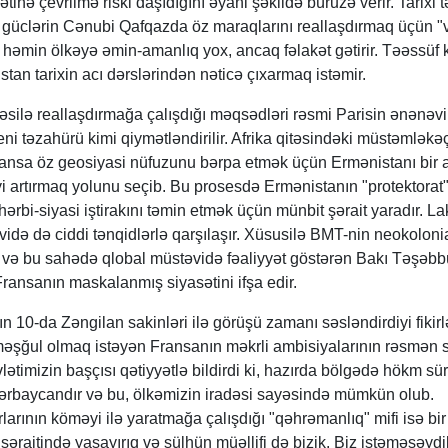
ətinə çevrilmə riski daşıdığını əyani şəkildə büruzə verir. Tarixi 
r güclərin Cənubi Qafqazda öz maraqlarını reallaşdırmaq üçün "v
 həmin ölkəyə əmin-amanlıq yox, ancaq fəlakət gətirir. Təəssüf k
n tarixin acı dərslərindən nəticə çıxarmaq istəmir.
silə reallaşdırmağa çalışdığı məqsədləri rəsmi Parisin ənənəvi
eni təzahürü kimi qiymətləndirilir. Afrika qitəsindəki müstəmləkəç
Fransa öz geosiyasi nüfuzunu bərpa etmək üçün Ermənistanı bir 
yi artırmaq yolunu seçib. Bu prosesdə Ermənistanın "protektorat
ərbi-siyasi iştirakını təmin etmək üçün münbit şərait yaradır. La
də də ciddi tənqidlərlə qarşılaşır. Xüsusilə BMT-nin neokoloni
rı və bu sahədə qlobal müstəvidə fəaliyyət göstərən Bakı Təşəb
ransanın maskalanmış siyasətini ifşa edir.
 10-da Zəngilan sakinləri ilə görüşü zamanı səsləndirdiyi fikirl
lə məşğul olmaq istəyən Fransanın məkrli ambisiyalarının rəsmən 
ətimizin başçısı qətiyyətlə bildirdi ki, hazırda bölgədə hökm sü
zərbaycandır və bu, ölkəmizin iradəsi sayəsində mümkün olub.
arının köməyi ilə yaratmağa çalışdığı "qəhrəmanlıq" mifi isə bir
h şəraitində yaşayırıq və sülhün müəllifi də bizik. Biz istəməsəydi