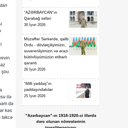
stan
“AZƏRBAYCAN”ın
Qarabağ səfəri
u
30 İyun 2026
a
Müzəffər Sərkərdə, qalib
i
Ordu - dövlətçiliyimizin,
suverenliyimizin və ərazi
bütövlüyümüzün etibarlı
yevin
qarantı
maz
26 İyun 2026
i şou
“Milli yaddaş"ın
yaddaşındakılar
a
25 İyun 2026
su ilə
 həm də
ər kəs
"Azərbaycan"-ın 1918-1920-ci illərdə
i təkcə
dərc olunan nömrələrinin
transliterasiyası