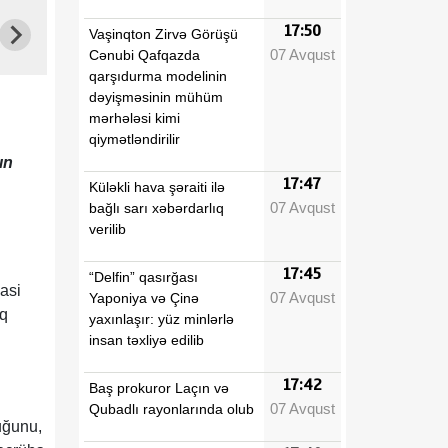
17:50
Vaşinqton Zirvə Görüşü
07 Avqust
Cənubi Qafqazda
qarşıdurma modelinin
dəyişməsinin mühüm
mərhələsi kimi
qiymətləndirilir
ın
17:47
Küləkli hava şəraiti ilə
07 Avqust
bağlı sarı xəbərdarlıq
verilib
17:45
“Delfin” qasırğası
yasi
07 Avqust
Yaponiya və Çinə
aq
yaxınlaşır: yüz minlərlə
insan təxliyə edilib
17:42
Baş prokuror Laçın və
07 Avqust
Qubadlı rayonlarında olub
uğunu,