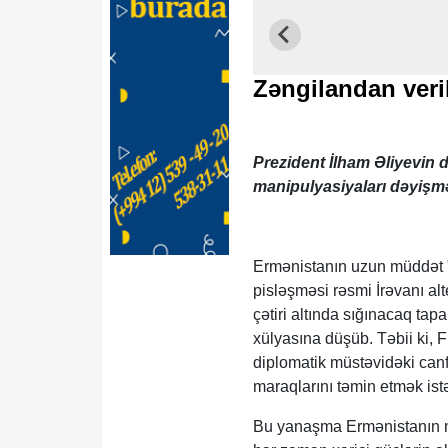
Zəngilandan veri
Prezident İlham Əliyevin d
manipulyasiyaları dəyiş
Ermənistanın uzun müddət "t
pisləşməsi rəsmi İrəvanı alt
çətiri altında sığınacaq t
xülyasına düşüb. Təbii ki, 
diplomatik müstəvidəki can
maraqlarını təmin etmək ist
Bu yanaşma Ermənistanın müs