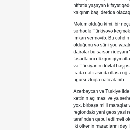
nifrətlə yaşayan kifayət qə
xalqının başı dərddə olacaq
Məlum olduğu kimi, bir neç
sərhədlə Türkiyəyə keçmək 
imkan verməyib. Bu cəhdin ö
olduğunu və süni şou yaratm
dairələr bu sərsəm ideyanı 
fəsadlarını düzgün qiymətlə
və Türkiyənin dövlət başçıs
iradə nəticəsində iflasa uğ
uğursuzluqla nəticələnib.
Azərbaycan və Türkiyə lider
xəttinin açılması və ya sərh
yox, birbaşa milli maraqlar 
regiondakı yeni geosiyasi r
tərəfindən qəbul edilməli 
iki ölkənin maraqlarını deyi