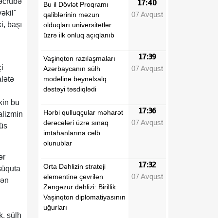
təcrübə
17:40
Bu il Dövlət Proqramı
əkil"
07 Avqust
qaliblərinin məzun
i, başı
olduqları universitetlər
üzrə ilk onluq açıqlanıb
17:39
Vaşinqton razılaşmaları
i
07 Avqust
Azərbaycanın sülh
modelinə beynəlxalq
alətə
dəstəyi təsdiqlədi
"
kin bu
17:36
Hərbi qulluqçular məharət
alizmin
07 Avqust
dərəcələri üzrə sınaq
büs
imtahanlarına cəlb
olunublar
ər
17:32
Orta Dəhlizin strateji
süquta
07 Avqust
elementinə çevrilən
rən
Zəngəzur dəhlizi: Birillik
Vaşinqton diplomatiyasının
uğurları
k, sülh