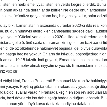
 istənilən hərbi əməliyyatı istənilən yerdə keçirə bilərdik. Bunu
ir, onun arxasında duranlar da bilirlər. Nə qədər onun arxasında
ki, bizim gücümüzə qarşı onların heç bir şansı yoxdur, onlar acizdi
layıb ki, Ermənistanın arxasında duranlar 2020-ci ildə real kö
sə, bu gün nümayiş etdirdikləri canfəşanlıq sadəcə daxili audito
asiyadır: "Gücləri var idisə, elə 2020-ci ildə kömək edərdilər d
stana gəlib özünü saxta qəhrəman kimi göstərən bəzi xarici lid
lər idi də öz ölkələrində hakimiyyət başında, gəlib yiyə duraydıl
n başqa heç nə yoxdur. Onların da işi-gücü boşboğazlıqdır, on
k əmsalı 10-15 faizdir. İndi guya ki, Ermənistanı bizim əlimizdən
 Ermənistanı məhv etmək niyyətimiz yox idi, Ermənistanın müstəqi
iz yox idi".
yd etdiyi kimi, Fransa Prezidenti Emmanuel Makron öz hakimiyyə
ini yaşayır. Reytinq göstəricilərinin rekord səviyyədə aşağı dü
fında ciddi suallar yaradır. Fransada keçirilən son rəy sorğuları 
ında, bəzi dövrlərdə isə daha aşağı həddə olduğunu göstərir. Bu
ətinin onun yürütdüyü kursu dəstəkləmədiyinə dəlalət edir.