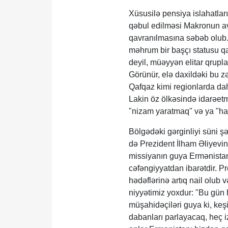
Xüsusilə pensiya islahatlar
qəbul edilməsi Makronun avt
qavranılmasına səbəb olub. 
məhrum bir başçı statusu qaz
deyil, müəyyən elitar qrupla
Görünür, elə daxildəki bu z
Qafqaz kimi regionlarda dah
Lakin öz ölkəsində idarəetm
"nizam yaratmaq" və ya "ha
Bölgədəki gərginliyi süni şə
də Prezident İlham Əliyevin 
missiyanın guya Ermənista
cəfəngiyyatdan ibarətdir. Pr
hədəflərinə artıq nail olub 
niyyətimiz yoxdur: "Bu gün
müşahidəçiləri guya ki, keşi
dabanları parlayacaq, heç i