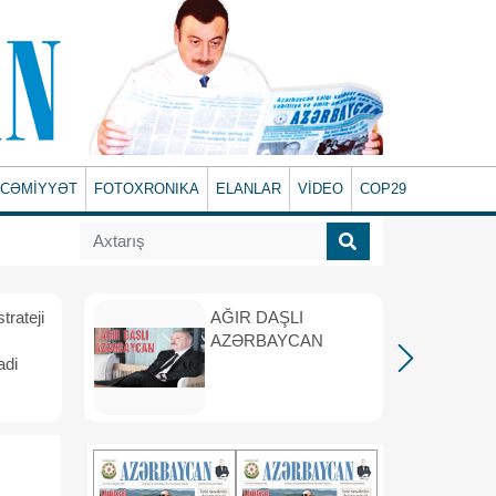
CƏMİYYƏT
FOTOXRONIKA
ELANLAR
VİDEO
COP29
rateji
AĞIR DAŞLI
AZƏRBAYCAN
adi