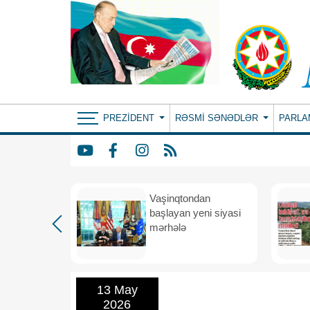
PREZIDENT
RƏSMI SƏNƏDLƏR
PARLA
rdən
Vaşinqtondan
hə
başlayan yeni siyasi
mərhələ
13 May
2026