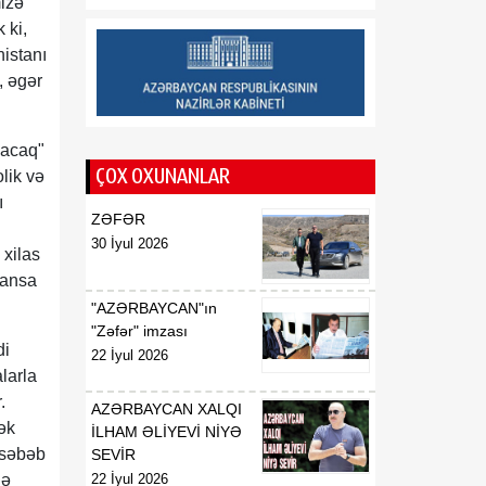
mizə
 ki,
16:05
Qalib Liderin Vaşinqton
istanı
07 Avqust
missiyası: regional
, əgər
təhlükəsizliyin və TRIPP
layihəsinin gələcəyi
yacaq"
16:03
Prezident İlham Əliyevin
ÇOX OXUNANLAR
lik və
07 Avqust
həyata keçirdiyi strateji
ı
nəqliyyat siyasəti Orta
ZƏFƏR
Dəhlizin qlobal
30 İyul 2026
əhəmiyyətini daha da
xilas
artırıb
ransa
"AZƏRBAYCAN"ın
16:00
Nazir Rəşad Nəbiyev
"Zəfər" imzası
di
07 Avqust
Zəngilanda vətəndaşlarla
22 İyul 2026
görüşüb
larla
.
AZƏRBAYCAN XALQI
ək
İLHAM ƏLİYEVİ NİYƏ
ə səbəb
SEVİR
nə
22 İyul 2026