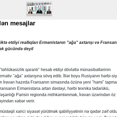
lən mesajlar
iktə etdiyi reallıqları Ermənistanın "ağa" axtarışı və Fransan
mək gücündə deyil
əhlükəsizlik qarantı" hesab etdiyi dövlətlə münasibətlərinin
ernativ "ağa" axtarışına sövq edib. İllər boyu Rusiyanın hərbi-si
apan İrəvan hazırda Fransanın simasında özünə yeni "hami" tapm
Fransanın Ermənistana artan dəstəyi, hərbi texnika tədarükü,
fəşanlığı Parisin regionda möhkəmlənmək, İrəvan üzərindən öz
əyindən xəbər verir.
təqil xarici siyasət yürütmək qabiliyyətinin nə qədər zəif old