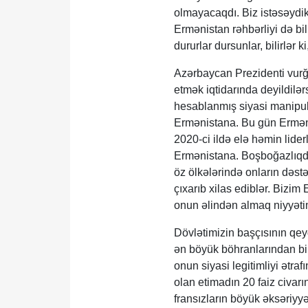
olmayacaqdı. Biz istəsəydik,
Ermənistan rəhbərliyi də bil
dururlar dursunlar, bilirlər 
Azərbaycan Prezidenti vurğu
etmək iqtidarında deyildilər
hesablanmış siyasi manipuly
Ermənistana. Bu gün Erməni
2020-ci ildə elə həmin lider
Ermənistana. Boşboğazlıqda
öz ölkələrində onların dəstə
çıxarıb xilas ediblər. Bizim
onun əlindən almaq niyyətim
Dövlətimizin başçısının qe
ən böyük böhranlarından bir
onun siyasi legitimliyi ətra
olan etimadın 20 faiz civar
fransızların böyük əksəriyy