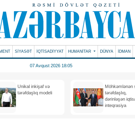
MENT
SİYASƏT
İQTİSADİYYAT
HUMANITAR
DÜNYA
İDMAN
07 Avqust 2026 18:05
Unikal inkişaf və
Möhkəmlənən st
tərəfdaşlıq modeli
tərəfdaşlıq,
dərinləşən iqtis
inteqrasiya