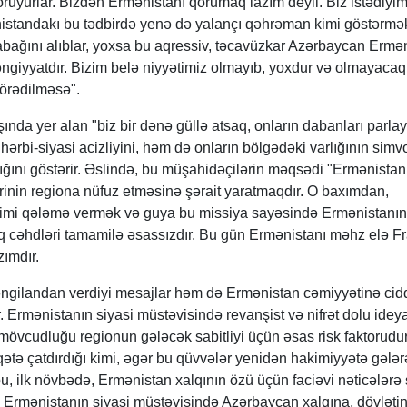
ruyurlar. Bizdən Ermənistanı qorumaq lazım deyil. Biz istədiyi
standakı bu tədbirdə yenə də yalançı qəhrəman kimi göstərmək
bağını alıblar, yoxsa bu aqressiv, təcavüzkar Azərbaycan Ermən
ngiyyatdır. Bizim belə niyyətimiz olmayıb, yoxdur və olmayacaq
 törədilməsə".
şında yer alan "biz bir dənə güllə atsaq, onların dabanları parla
hərbi-siyasi acizliyini, həm də onların bölgədəki varlığının simvo
ığını göstərir. Əslində, bu müşahidəçilərin məqsədi "Ermənistan
rinin regiona nüfuz etməsinə şərait yaratmaqdır. O baxımdan,
imi qələmə vermək və guya bu missiya sayəsində Ermənistanın 
aq cəhdləri tamamilə əsassızdır. Bu gün Ermənistanı məhz elə F
zımdır.
əngilandan verdiyi mesajlar həm də Ermənistan cəmiyyətinə cid
r. Ermənistanın siyasi müstəvisində revanşist və nifrət dolu ideya
mövcudluğu regionun gələcək sabitliyi üçün əsas risk faktorudur
qətə çatdırdığı kimi, əgər bu qüvvələr yenidən hakimiyyətə gələr
 bu, ilk növbədə, Ermənistan xalqının özü üçün faciəvi nəticələr
ki, Ermənistanın siyasi müstəvisində Azərbaycan xalqına, dövləti