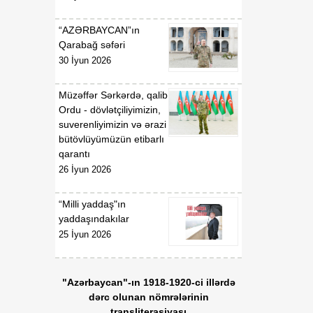
“AZƏRBAYCAN”ın
Qarabağ səfəri
30 İyun 2026
Müzəffər Sərkərdə, qalib
Ordu - dövlətçiliyimizin,
suverenliyimizin və ərazi
bütövlüyümüzün etibarlı
qarantı
26 İyun 2026
“Milli yaddaş"ın
yaddaşındakılar
25 İyun 2026
"Azərbaycan"-ın 1918-1920-ci illərdə
dərc olunan nömrələrinin
transliterasiyası