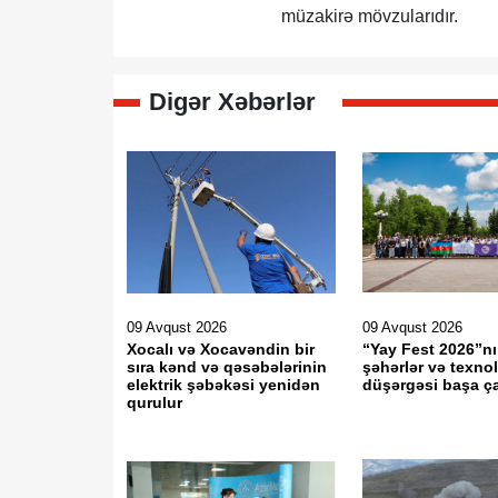
müzakirə mövzularıdır.
Digər Xəbərlər
09 Avqust 2026
09 Avqust 2026
Xocalı və Xocavəndin bir
“Yay Fest 2026”n
sıra kənd və qəsəbələrinin
şəhərlər və texno
elektrik şəbəkəsi yenidən
düşərgəsi başa ça
qurulur