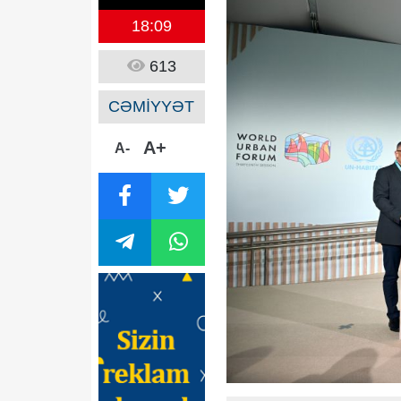
18:09
613
CƏMİYYƏT
A+
A-