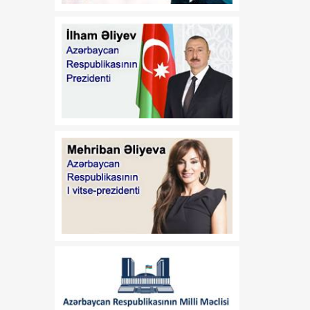
21:45
Paytaxtın Yasamal
08 Avqust
rayonunda keçirilən
ödənişsiz skrinninq
aksiyasında 400-ə yaxın
qadın müayinə olunub
21:30
Xocavənddə buldozerin
08 Avqust
minaya düşməsi ilə bağlı
araşdırma aparılır
21:15
Prezident İlham Əliyev
08 Avqust
Vaşinqton Zirvə
Görüşünün ildönümü
münasibətilə ABŞ
Prezidentinə məktub
ünvanlayıb
21:00
Vaşinqton görüşü
08 Avqust
regionda inkişaf və