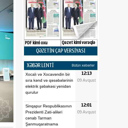
Qəzet kimi vərəqlə
PDF kimi oxu
QƏZETİN ÇAP VERSİYASI
XƏBƏR LENTİ
Bütün xəbərlər
12:13
Xocalı və Xocavəndin bir
09 Avqust
sıra kənd və qəsəbələrinin
elektrik şəbəkəsi yenidən
qurulur
12:01
Sinqapur Respublikasının
09 Avqust
Prezidenti Zati-aliləri
cənab Tarman
Şanmuqaratnama