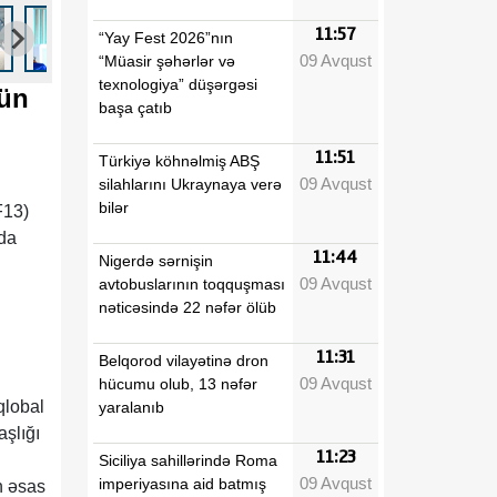
11:57
“Yay Fest 2026”nın
09 Avqust
“Müasir şəhərlər və
texnologiya” düşərgəsi
çün
başa çatıb
11:51
Türkiyə köhnəlmiş ABŞ
09 Avqust
silahlarını Ukraynaya verə
bilər
F13)
nda
11:44
Nigerdə sərnişin
09 Avqust
avtobuslarının toqquşması
nəticəsində 22 nəfər ölüb
11:31
Belqorod vilayətinə dron
09 Avqust
hücumu olub, 13 nəfər
qlobal
yaralanıb
aşlığı
11:23
Siciliya sahillərində Roma
09 Avqust
imperiyasına aid batmış
n əsas