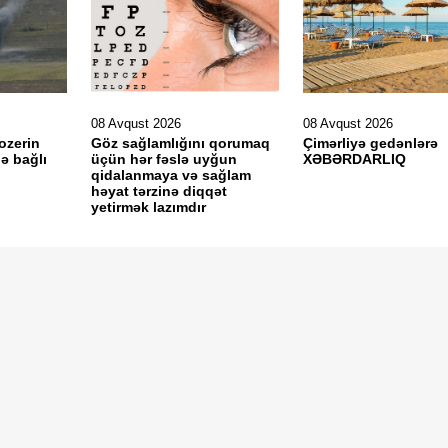
08 Avqust 2026
08 Avqust 2026
ozerin
Göz sağlamlığını qorumaq
Çimərliyə gedənlərə
ə bağlı
üçün hər fəslə uyğun
XƏBƏRDARLIQ
qidalanmaya və sağlam
həyat tərzinə diqqət
yetirmək lazımdır