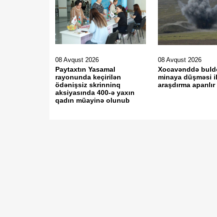
08 Avqust 2026
08 Avqust 2026
Paytaxtın Yasamal
Xocavənddə buld
rayonunda keçirilən
minaya düşməsi il
ödənişsiz skrinninq
araşdırma aparılır
aksiyasında 400-ə yaxın
qadın müayinə olunub