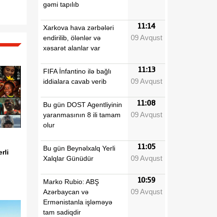
gəmi tapılıb
11:14
Xarkova hava zərbələri
09 Avqust
endirilib, ölənlər və
xəsarət alanlar var
11:13
FIFA İnfantino ilə bağlı
09 Avqust
iddialara cavab verib
11:08
Bu gün DOST Agentliyinin
09 Avqust
yaranmasının 8 ili tamam
olur
11:05
Bu gün Beynəlxalq Yerli
rli
09 Avqust
Xalqlar Günüdür
10:59
Marko Rubio: ABŞ
09 Avqust
Azərbaycan və
Ermənistanla işləməyə
tam sadiqdir