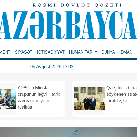
MENT
SİYASƏT
İQTİSADİYYAT
HUMANITAR
DÜNYA
İDMAN
09 Avqust 2026 13:02
ATƏT-in Minsk
Qarşılıqlı etim
qrupunun ləğvi – tarixi
söykənən strate
zərurətdən yeni
tərəfdaşlıq
reallığa