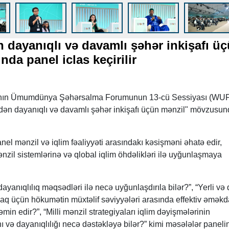
n dayanıqlı və davamlı şəhər inkişafı ü
da panel iclas keçirilir
latının Ümumdünya Şəhərsalma Forumunun 13-cü Sessiyası (WU
tdən dayanıqlı və davamlı şəhər inkişafı üçün mənzil" mövzusu
el mənzil və iqlim fəaliyyəti arasındakı kəsişməni əhatə edir,
nzil sistemlərinə və qlobal iqlim öhdəlikləri ilə uyğunlaşmaya
dayanıqlılıq məqsədləri ilə necə uyğunlaşdırıla bilər?”, “Yerli və 
aq üçün hökumətin müxtəlif səviyyələri arasında effektiv əməkd
min edir?”, “Milli mənzil strategiyaları iqlim dəyişmələrinin
 və dayanıqlılığı necə dəstəkləyə bilər?” kimi məsələlər paneli