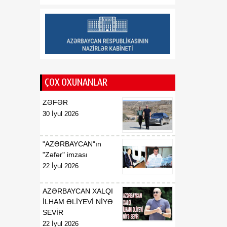
tərəqqiyə yol açıb
20:30
Vaşinqton Bəyannaməsi –
08 Avqust
qlobal xaos fonunda
işləyən sülh modeli
ÇOX OXUNANLAR
ZƏFƏR
30 İyul 2026
"AZƏRBAYCAN"ın
"Zəfər" imzası
22 İyul 2026
AZƏRBAYCAN XALQI
İLHAM ƏLİYEVİ NİYƏ
SEVİR
22 İyul 2026