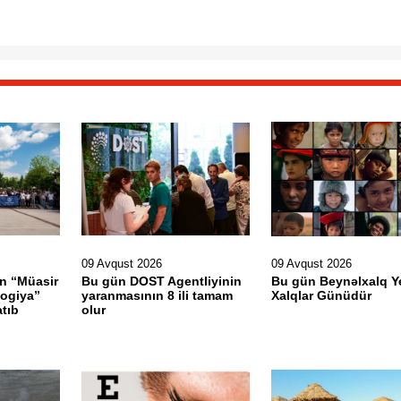
09 Avqust 2026
09 Avqust 2026
ın “Müasir
Bu gün DOST Agentliyinin
Bu gün Beynəlxalq Ye
logiya”
yaranmasının 8 ili tamam
Xalqlar Günüdür
tıb
olur