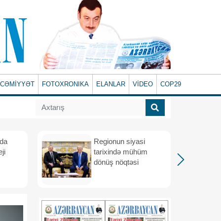
CƏMİYYƏT
FOTOXRONIKA
ELANLAR
VİDEO
COP29
ada
Regionun siyasi
ji
tarixində mühüm
dönüş nöqtəsi