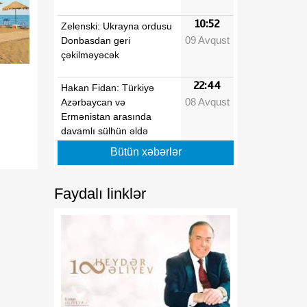
10:52
Zelenski: Ukrayna ordusu
09 Avqust
Donbasdan geri
çəkilməyəcək
22:44
Hakan Fidan: Türkiyə
08 Avqust
Azərbaycan və
Ermənistan arasında
davamlı sülhün əldə
edilməsi səylərini
Bütün xəbərlər
dəstəkləyir
Faydalı linklər
22:10
Bakıdan Limaya uzanan
08 Avqust
yeni körpü: Azərbaycanın
Perudakı strateji
sərmayəsi
22:00
MDU və Azərbaycan
08 Avqust
Texniki Universiteti birgə
kadr hazırlığına başlayır