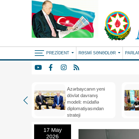
PREZIDENT
RƏSMI SƏNƏDLƏR
PARLA
Azərbaycanın yeni
bir il
dövlət davranış
ubi
modeli: müdafiə
eni
diplomatiyasından
nizamı və
strateji
n strateji
təşəbbüskarlığa
17 May
2026