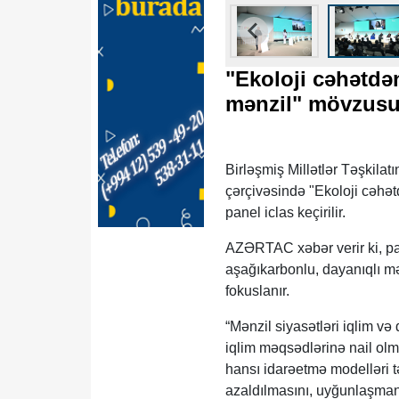
"Ekoloji cəhətdə
mənzil" mövzusun
Birləşmiş Millətlər Təşki
çərçivəsində "Ekoloji cəhə
panel iclas keçirilir.
AZƏRTAC xəbər verir ki, pan
aşağıkarbonlu, dayanıqlı mə
fokuslanır.
“Mənzil siyasətləri iqlim və 
iqlim məqsədlərinə nail olm
hansı idarəetmə modelləri tə
azaldılmasını, uyğunlaşmanı