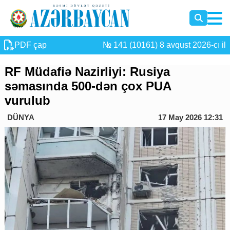
PDF çap
№ 141 (10161) 8 avqust 2026-cı il
RF Müdafiə Nazirliyi: Rusiya
səmasında 500-dən çox PUA
vurulub
DÜNYA
17 May 2026 12:31