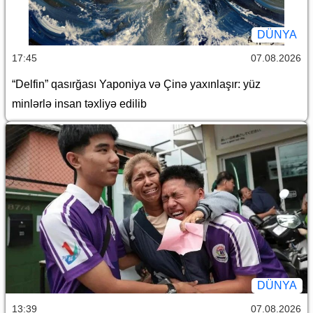
DÜNYA
17:45
07.08.2026
“Delfin” qasırğası Yaponiya və Çinə yaxınlaşır: yüz
minlərlə insan təxliyə edilib
DÜNYA
13:39
07.08.2026