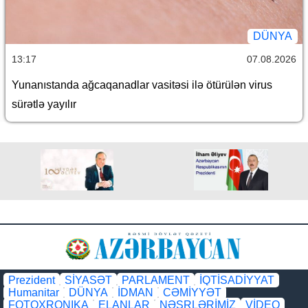
DÜNYA
13:17
07.08.2026
Yunanıstanda ağcaqanadlar vasitəsi ilə ötürülən virus
sürətlə yayılır
Prezident
SİYASƏT
PARLAMENT
İQTİSADİYYAT
Humanitar
DÜNYA
İDMAN
CƏMİYYƏT
FOTOXRONIKA
ELANLAR
NƏŞRLƏRİMİZ
VİDEO