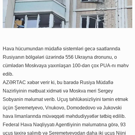
Hava hücumundan müdafiə sistemləri gecə saatlarında
Rusiyanın bölgələri üzərində 556 Ukrayna dronunu, o
cümlədən Moskvaya yaxınlaşan 100-dən çox PUA-nı məhv
edib.
AZƏRTAC xəbər verir ki, bu barədə Rusiya Müdafiə
Nazirliyinin mətbuat xidməti və Moskva meri Sergey
Sobyanin məlumat verib. Uçuş təhlükəsizliyini təmin etmək
üçün Şeremetyevo, Vnukovo, Domodedovo və Jukovski
hava limanlarında müvəqqəti məhdudiyyətlər tətbiq edilib.
Federal Hava Nəqliyyatı Agentliyinin məlumatına görə, 93
uçuş təxirə salınıb və Şeremetyevodan daha iki uçuş Nijni