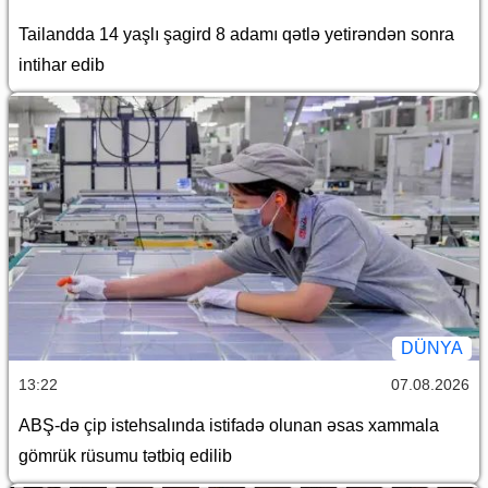
Tailandda 14 yaşlı şagird 8 adamı qətlə yetirəndən sonra
intihar edib
DÜNYA
13:22
07.08.2026
ABŞ-də çip istehsalında istifadə olunan əsas xammala
gömrük rüsumu tətbiq edilib