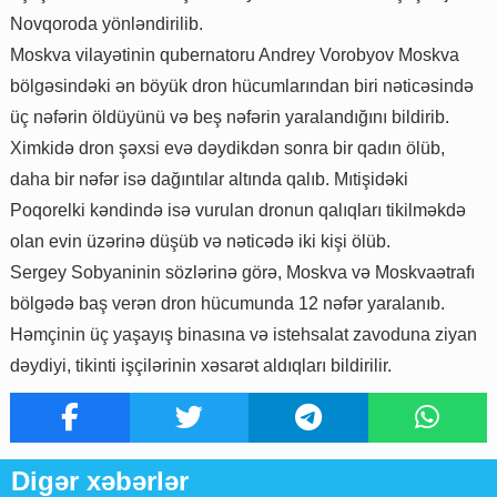
Novqoroda yönləndirilib.
Moskva vilayətinin qubernatoru Andrey Vorobyov Moskva
bölgəsindəki ən böyük dron hücumlarından biri nəticəsində
üç nəfərin öldüyünü və beş nəfərin yaralandığını bildirib.
Ximkidə dron şəxsi evə dəydikdən sonra bir qadın ölüb,
daha bir nəfər isə dağıntılar altında qalıb. Mıtişidəki
Poqorelki kəndində isə vurulan dronun qalıqları tikilməkdə
olan evin üzərinə düşüb və nəticədə iki kişi ölüb.
Sergey Sobyaninin sözlərinə görə, Moskva və Moskvaətrafı
bölgədə baş verən dron hücumunda 12 nəfər yaralanıb.
Həmçinin üç yaşayış binasına və istehsalat zavoduna ziyan
dəydiyi, tikinti işçilərinin xəsarət aldıqları bildirilir.
Digər xəbərlər