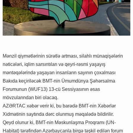
Mənzil qiymətlərinin sürətlə artması, silahlı münaqişələrin
nəticələri, iqlim sarsıntıları və qeyri-rəsmi yaşayış
məntəqələrində yaşayan insanların sayının çoxalması
Bakıda keçiriləcək BMT-nin Ümumdünya Şəhərsalma
Forumunun (WUF13) 13-cü Sessiyasının əsas
mövzularından biri olacaq.
AZƏRTAC xəbər verir ki, bu barədə BMT-nin Xəbərlər
Xidmətinin saytında dərc olunmuş məqalədə bildirilir.
Qeyd olunur ki, BMT-nin Məskunlaşma Proqramı (UN-
Habitat) tərəfindən Azərbaycanla birgə təşkil edilən forum