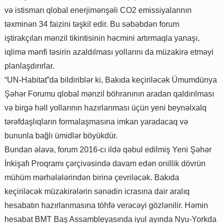
və istismarı qlobal enerjimənşəli CO2 emissiyalarının
təxminən 34 faizini təşkil edir. Bu səbəbdən forum
iştirakçıları mənzil tikintisinin həcmini artırmaqla yanaşı,
iqlimə mənfi təsirin azaldılması yollarını da müzakirə etməyi
planlaşdırırlar.
“UN-Habitat”da bildiriblər ki, Bakıda keçiriləcək Ümumdünya
Şəhər Forumu qlobal mənzil böhranının aradan qaldırılması
və birgə həll yollarının hazırlanması üçün yeni beynəlxalq
tərəfdaşlıqların formalaşmasına imkan yaradacaq və
bununla bağlı ümidlər böyükdür.
Bundan əlavə, forum 2016-cı ildə qəbul edilmiş Yeni Şəhər
İnkişafı Proqramı çərçivəsində davam edən onillik dövrün
mühüm mərhələlərindən birinə çevriləcək. Bakıda
keçiriləcək müzakirələrin sənədin icrasına dair aralıq
hesabatın hazırlanmasına töhfə verəcəyi gözlənilir. Həmin
hesabat BMT Baş Assambleyasında iyul ayında Nyu-Yorkda