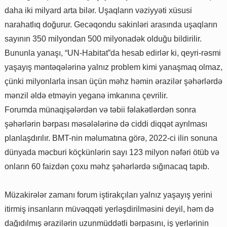
daha iki milyard arta bilər. Uşaqların vəziyyəti xüsusi
narahatlıq doğurur. Gecəqondu sakinləri arasında uşaqların
sayının 350 milyondan 500 milyonadək olduğu bildirilir.
Bununla yanaşı, “UN-Habitat”da hesab edirlər ki, qeyri-rəsmi
yaşayış məntəqələrinə yalnız problem kimi yanaşmaq olmaz,
çünki milyonlarla insan üçün məhz həmin ərazilər şəhərlərdə
mənzil əldə etməyin yeganə imkanına çevrilir.
Forumda münaqişələrdən və təbii fəlakətlərdən sonra
şəhərlərin bərpası məsələlərinə də ciddi diqqət ayrılması
planlaşdırılır. BMT-nin məlumatına görə, 2022-ci ilin sonuna
dünyada məcburi köçkünlərin sayı 123 milyon nəfəri ötüb və
onların 60 faizdən çoxu məhz şəhərlərdə sığınacaq tapıb.
Müzakirələr zamanı forum iştirakçıları yalnız yaşayış yerini
itirmiş insanların müvəqqəti yerləşdirilməsini deyil, həm də
dağıdılmış ərazilərin uzunmüddətli bərpasını, iş yerlərinin