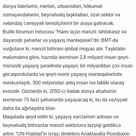
dünya liderlərini, merləri, urbanistləri, hökumət
nümayəndələrini, beynəlxalq təşkilatları, özəl sektor və
vətəndaş cəmiyyəti təmsilçilərini bir araya gətirəcək.
Builki forumun mövzusu “Hamı üçün mənzil: təhlükəsiz və
dayanıqlı şəhərlər və yaşayış məntəqələri”dir. BMT-də
vurğulanır ki, mənzil böhranı qlobal miqyas alır. Təşkilatın
məlumatına görə, hazırda təxminən 2,8 milyard insan qeyri-
münasib yaşayış şəraitində yaşayır, bir milyarddan çox insan
gecəqondularda və qeyri-rəsmi yaşayış məntəqələrində
məskunlaşıb, 300 milyondan artıq insan isə faktiki olaraq
evsizdir. Gözlənilir ki, 2050-ci ilədək dünya əhalisinin
təxminən 70 faizi şəhərlərdə yaşayacaq ki, bu da vəziyyəti
daha da ağırlaşdıra bilər.
Məqalədə qeyd edilir ki, yaşayış xərclərinin artması və
beynəlxalq böhranlar mənzil sektoruna təzyiqi getdikcə
artırır. “UN-Habitat”ın icraçı direktoru Anaklaudia Rossbaxın