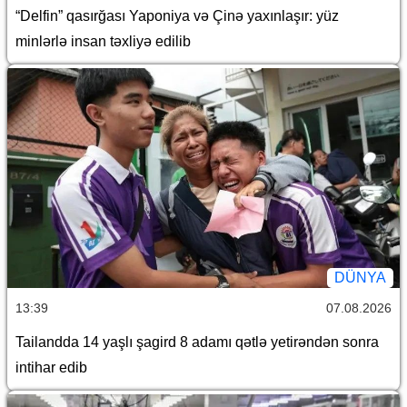
“Delfin” qasırğası Yaponiya və Çinə yaxınlaşır: yüz
minlərlə insan təxliyə edilib
DÜNYA
13:39
07.08.2026
Tailandda 14 yaşlı şagird 8 adamı qətlə yetirəndən sonra
intihar edib