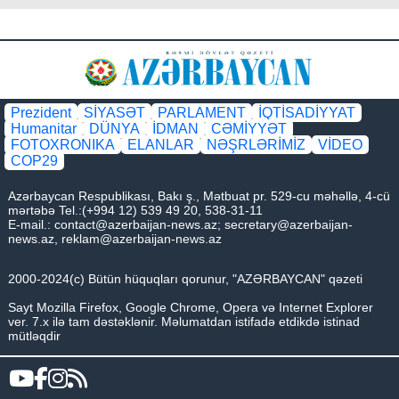
Prezident
SİYASƏT
PARLAMENT
İQTİSADİYYAT
Humanitar
DÜNYA
İDMAN
CƏMİYYƏT
FOTOXRONIKA
ELANLAR
NƏŞRLƏRİMİZ
VİDEO
COP29
Azərbaycan Respublikası, Bakı ş., Mətbuat pr. 529-cu məhəllə, 4-cü
mərtəbə Tel.:(+994 12) 539 49 20, 538-31-11
E-mail.:
contact@azerbaijan-news.az
;
secretary@azerbaijan-
news.az
,
reklam@azerbaijan-news.az
2000-2024(c) Bütün hüquqları qorunur, "AZƏRBAYCAN" qəzeti
Sayt Mozilla Firefox, Google Chrome, Opera və Internet Explorer
ver. 7.x ilə tam dəstəklənir. Məlumatdan istifadə etdikdə istinad
mütləqdir