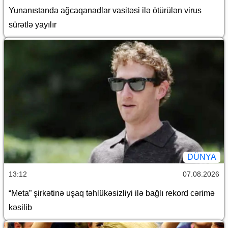
Yunanıstanda ağcaqanadlar vasitəsi ilə ötürülən virus
sürətlə yayılır
DÜNYA
13:12
07.08.2026
“Meta” şirkətinə uşaq təhlükəsizliyi ilə bağlı rekord cərimə
kəsilib