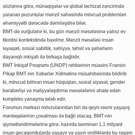
sözlərinə görə, münaqişələr və qlobal təchizat zəncirində
yaranan pozuntular mənzil sahəsində mövcud problemləri
əhəmiyyətli dərəcədə dərinləşdirə bilər.
BMT-də vurğulanır ki, bu gün mənzil məsələsinə yalnız ev
tikintisi kontekstində baxılmır. Mənzil məsələsi insan
ləyaqəti, sosial sabitlik, səhiyyə, təhsil və şəhərlərin
dayanıqlı inkişafı ilə birbaşa bağlıdır.
BMT İnkişaf Proqramı (UNDP) rəhbərinin müavini Fransin
Pikap BMT-nin Xəbərlər Xidmətinə müsahibəsində bildirib
ki, mövcud böhran insan hüquqları, sosial siyasət, gender
bərabərliyi və maliyyələşdirmə məsələlərini əhatə edən
kompleks yanaşma tələb edir.
Forumun mərkəzi mövzularından biri də qeyri-rəsmi yaşayış
məntəqələrinin çoxalması ilə bağlı olacaq. BMT-nin
qiymətləndirmələrinə görə, hazırda təxminən 1,1 milyard
insan gecəqondularda yaşayır və yaxın onilliklərdə bu rəqəm