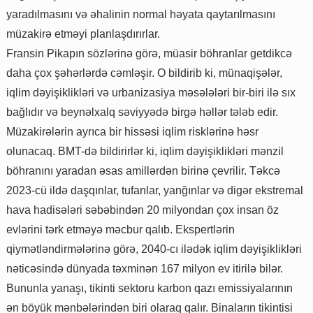
yaradılmasını və əhalinin normal həyata qaytarılmasını
müzakirə etməyi planlaşdırırlar.
Fransin Pikapın sözlərinə görə, müasir böhranlar getdikcə
daha çox şəhərlərdə cəmləşir. O bildirib ki, münaqişələr,
iqlim dəyişiklikləri və urbanizasiya məsələləri bir-biri ilə sıx
bağlıdır və beynəlxalq səviyyədə birgə həllər tələb edir.
Müzakirələrin ayrıca bir hissəsi iqlim risklərinə həsr
olunacaq. BMT-də bildirirlər ki, iqlim dəyişiklikləri mənzil
böhranını yaradan əsas amillərdən birinə çevrilir. Təkcə
2023-cü ildə daşqınlar, tufanlar, yanğınlar və digər ekstremal
hava hadisələri səbəbindən 20 milyondan çox insan öz
evlərini tərk etməyə məcbur qalıb. Ekspertlərin
qiymətləndirmələrinə görə, 2040-cı ilədək iqlim dəyişiklikləri
nəticəsində dünyada təxminən 167 milyon ev itirilə bilər.
Bununla yanaşı, tikinti sektoru karbon qazı emissiyalarının
ən böyük mənbələrindən biri olaraq qalır. Binaların tikintisi