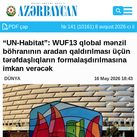
PDF çap
№ 141 (10161) 8 avqust 2026-cı il
“UN-Habitat”: WUF13 qlobal mənzil
böhranının aradan qaldırılması üçün
tərəfdaşlıqların formalaşdırılmasına
imkan verəcək
DÜNYA
16 May 2026 18:43