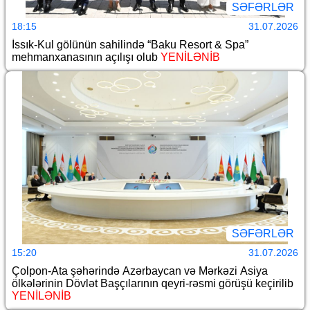
SƏFƏRLƏR
18:15
31.07.2026
İssık-Kul gölünün sahilində “Baku Resort & Spa”
mehmanxanasının açılışı olub
YENİLƏNİB
SƏFƏRLƏR
15:20
31.07.2026
Çolpon-Ata şəhərində Azərbaycan və Mərkəzi Asiya
ölkələrinin Dövlət Başçılarının qeyri-rəsmi görüşü keçirilib
YENİLƏNİB