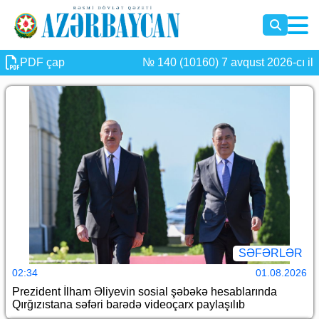
PDF çap
№ 140 (10160) 7 avqust 2026-cı il
SƏFƏRLƏR
02:34
01.08.2026
Prezident İlham Əliyevin sosial şəbəkə hesablarında
Qırğızıstana səfəri barədə videoçarx paylaşılıb