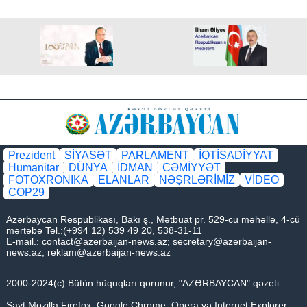
Prezident
SİYASƏT
PARLAMENT
İQTİSADİYYAT
Humanitar
DÜNYA
İDMAN
CƏMİYYƏT
FOTOXRONIKA
ELANLAR
NƏŞRLƏRİMİZ
VİDEO
COP29
Azərbaycan Respublikası, Bakı ş., Mətbuat pr. 529-cu məhəllə, 4-cü
mərtəbə Tel.:(+994 12) 539 49 20, 538-31-11
E-mail.:
contact@azerbaijan-news.az
;
secretary@azerbaijan-
news.az
,
reklam@azerbaijan-news.az
2000-2024(c) Bütün hüquqları qorunur, "AZƏRBAYCAN" qəzeti
Sayt Mozilla Firefox, Google Chrome, Opera və Internet Explorer