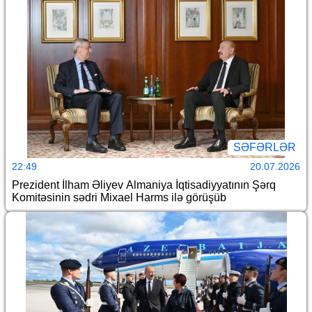
SƏFƏRLƏR
22:49
20.07.2026
Prezident İlham Əliyev Almaniya İqtisadiyyatının Şərq
Komitəsinin sədri Mixael Harms ilə görüşüb