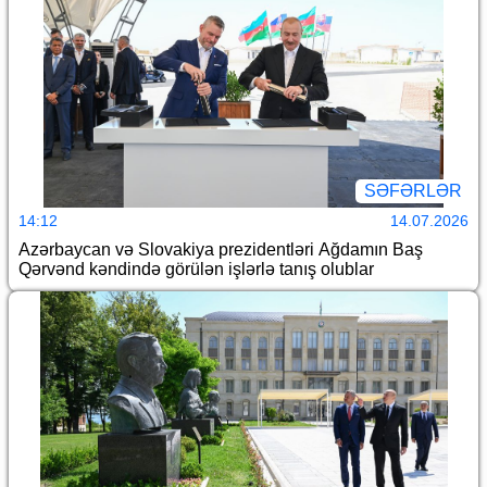
SƏFƏRLƏR
14:12
14.07.2026
Azərbaycan və Slovakiya prezidentləri Ağdamın Baş
Qərvənd kəndində görülən işlərlə tanış olublar