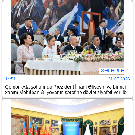
SƏFƏRLƏR
14:51
31.07.2026
Çolpon-Ata şəhərində Prezident İlham Əliyevin və birinci
xanım Mehriban Əliyevanın şərəfinə dövlət ziyafəti verilib