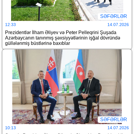
SƏFƏRLƏR
12:33
14.07.2026
Prezidentlər İlham Əliyev və Peter Pelleqrini Şuşada
Azərbaycanın tanınmış şəxsiyyətlərinin işğal dövründə
güllələnmiş büstlərinə baxıblar
SƏFƏRLƏR
10:13
14.07.2026