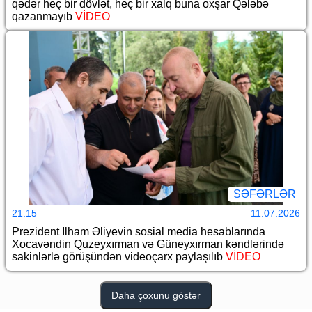
qədər heç bir dövlət, heç bir xalq buna oxşar Qələbə
qazanmayıb
VİDEO
SƏFƏRLƏR
21:15
11.07.2026
Prezident İlham Əliyevin sosial media hesablarında
Xocavəndin Quzeyxırman və Güneyxırman kəndlərində
sakinlərlə görüşündən videoçarx paylaşılıb
VİDEO
Daha çoxunu göstər