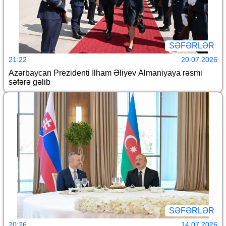
SƏFƏRLƏR
21:22
20.07.2026
Azərbaycan Prezidenti İlham Əliyev Almaniyaya rəsmi
səfərə gəlib
SƏFƏRLƏR
20:26
14.07.2026