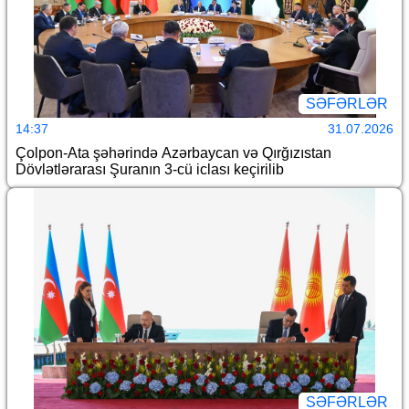
SƏFƏRLƏR
14:37
31.07.2026
Çolpon-Ata şəhərində Azərbaycan və Qırğızıstan
Dövlətlərarası Şuranın 3-cü iclası keçirilib
SƏFƏRLƏR