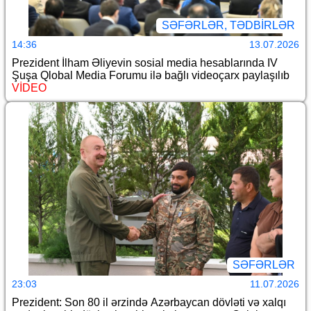
SƏFƏRLƏR, TƏDBIRLƏR
14:36
13.07.2026
Prezident İlham Əliyevin sosial media hesablarında IV
Şuşa Qlobal Media Forumu ilə bağlı videoçarx paylaşılıb
VİDEO
SƏFƏRLƏR
23:03
11.07.2026
Prezident: Son 80 il ərzində Azərbaycan dövləti və xalqı