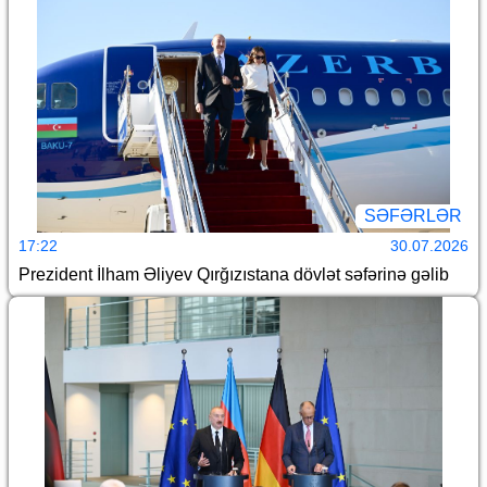
SƏFƏRLƏR
17:22
30.07.2026
Prezident İlham Əliyev Qırğızıstana dövlət səfərinə gəlib