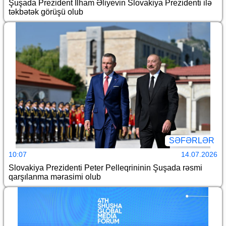
Şuşada Prezident İlham Əliyevin Slovakiya Prezidenti ilə
təkbətək görüşü olub
SƏFƏRLƏR
10:07
14.07.2026
Slovakiya Prezidenti Peter Pelleqrininin Şuşada rəsmi
qarşılanma mərasimi olub