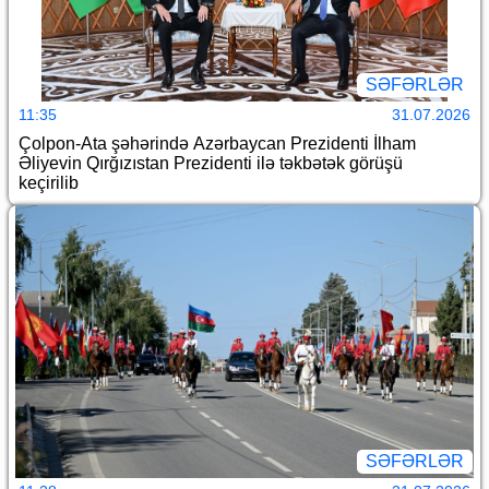
SƏFƏRLƏR
11:35
31.07.2026
Çolpon-Ata şəhərində Azərbaycan Prezidenti İlham
Əliyevin Qırğızıstan Prezidenti ilə təkbətək görüşü
keçirilib
SƏFƏRLƏR