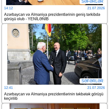
SƏFƏRLƏR
14:12
21.07.2026
Azərbaycan və Almaniya prezidentlərinin geniş tərkibdə
görüşü olub - YENİLƏNİB
SƏFƏRLƏR
12:41
21.07.2026
Azərbaycan və Almaniya prezidentlərinin təkbətək görüşü
keçirilib