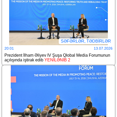
SƏFƏRLƏR, TƏDBIRLƏR
20:01
13.07.2026
Prezident İlham Əliyev IV Şuşa Qlobal Media Forumunun
açılışında iştirak edib
YENİLƏNİB 2