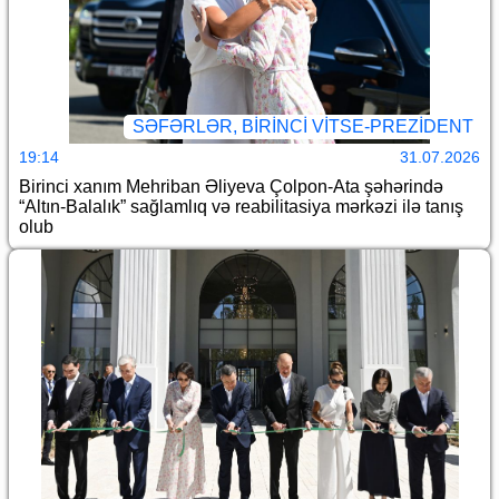
SƏFƏRLƏR, BIRINCI VITSE-PREZIDENT
19:14
31.07.2026
Birinci xanım Mehriban Əliyeva Çolpon-Ata şəhərində
“Altın-Balalık” sağlamlıq və reabilitasiya mərkəzi ilə tanış
olub