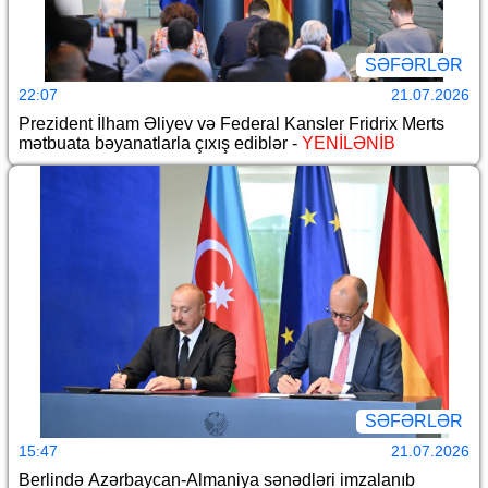
SƏFƏRLƏR
22:07
21.07.2026
Prezident İlham Əliyev və Federal Kansler Fridrix Merts
mətbuata bəyanatlarla çıxış ediblər -
YENİLƏNİB
SƏFƏRLƏR
15:47
21.07.2026
Berlində Azərbaycan-Almaniya sənədləri imzalanıb