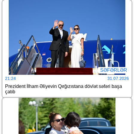
SƏFƏRLƏR
21:24
31.07.2026
Prezident İlham Əliyevin Qırğızıstana dövlət səfəri başa
çatıb