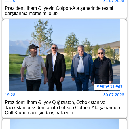
11:28
31.07.2026
Prezident İlham Əliyevin Çolpon-Ata şəhərində rəsmi
qarşılanma mərasimi olub
SƏFƏRLƏR
19:28
30.07.2026
Prezident İlham Əliyev Qırğızıstan, Özbəkistan və
Tacikistan prezidentləri ilə birlikdə Çolpon-Ata şəhərində
Qolf Klubun açılışında iştirak edib