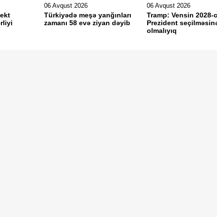
06 Avqust 2026
06 Avqust 2026
lekt
Türkiyədə meşə yanğınları
Tramp: Vensin 2028-ci
liyi
zamanı 58 evə ziyan dəyib
Prezident seçilməsinə
olmalıyıq