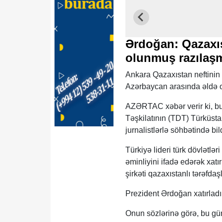
Ərdoğan: Qazaxıs
olunmuş razıla
Ankara Qazaxıstan neftinin
Azərbaycan arasında əldə 
AZƏRTAC xəbər verir ki, bu
Təşkilatının (TDT) Türküst
jurnalistlərlə söhbətində bild
Türkiyə lideri türk dövlət
əminliyini ifadə edərək xatı
şirkəti qazaxıstanlı tərəfdaş
Prezident Ərdoğan xatırladı
Onun sözlərinə görə, bu gün 