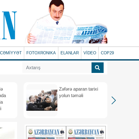
CƏMİYYƏT
FOTOXRONIKA
ELANLAR
VİDEO
COP29
lə
Zəfərə aparan tarixi
nda
yolun təməli
da
i