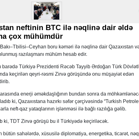
tan neftinin BTC ilə nəqlinə dair əldə
şma çox mühümdür
 Bakı–Tbilisi–Ceyhan boru kəməri ilə nəqlinə dair Qazaxıstan v
olunmuş razılaşmanı mühüm hesab edir.
 barədə Türkiyə Prezidenti Rəcəb Tayyib Ərdoğan Türk Dövlətl
anda keçirilən qeyri-rəsmi Zirvə görüşündə onu müşayiət edən
irib.
ləri arasında enerji əməkdaşlığının bundan sonra da möhkəmlənə
rladıb ki, Qazaxıstana hazırkı səfər çərçivəsində “Turkish Petrol
larla neft-qaz yataqlarının işlənməsi ilə bağlı razılığa gəlib.
b ki, TDT Zirvə görüşü bu il Türkiyədə keçiriləcək.
bütün sahələrdə, xüsusilə diplomatiya, energetika, ticarət, nəql