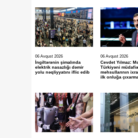
06 Avqust 2026
06 Avqust 2026
İngiltərənin şimalında
Cevdet Yılmaz: M
elektrik nasazlığı dəmir
Türkiyəni müdafi
yolu nəqliyyatını iflic edib
məhsullarının ixr
ilk onluğa çıxarm