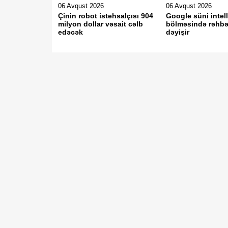
06 Avqust 2026
06 Avqust 2026
Çinin robot istehsalçısı 904
Google süni intel
milyon dollar vəsait cəlb
bölməsində rəhbər
edəcək
dəyişir