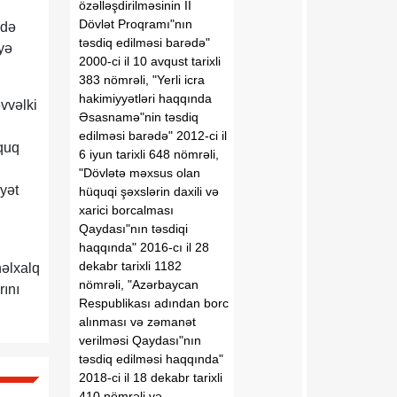
özəlləşdirilməsinin II
Dövlət Proqramı"nın
 də
təsdiq edilməsi barədə"
yə
2000-ci il 10 avqust tarixli
383 nömrəli, "Yerli icra
hakimiyyətləri haqqında
vvəlki
Əsasnamə"nin təsdiq
edilməsi barədə" 2012-ci il
üquq
6 iyun tarixli 648 nömrəli,
"Dövlətə məxsus olan
yət
hüquqi şəxslərin daxili və
xarici borcalması
Qaydası"nın təsdiqi
haqqında" 2016-cı il 28
dekabr tarixli 1182
nəlxalq
nömrəli, "Azərbaycan
rını
Respublikası adından borc
alınması və zəmanət
verilməsi Qaydası"nın
təsdiq edilməsi haqqında"
2018-ci il 18 dekabr tarixli
410 nömrəli və