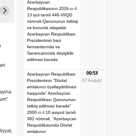
Azərbaycan
Respublikasının 2026-cı il
13 iyul tarixli 446-VIIQD
nömrəli Qanununun tətbiqi
və bununla əlaqədar
Azərbaycan Respublikası
Prezidentinin bəzi
ə
fərmanlarında və
Sərəncamında dəyişiklik
edilməsi barədə
əri
00:53
Azərbaycan Respublikası
07 Avqust
Prezidentinin "Dövlət
əmlakının özəlləşdirilməsi
cəyinə
haqqında" Azərbaycan
eum”
Respublikası Qanununun
tətbiq edilməsi barədə"
2000-ci il 10 avqust tarixli
382 nömrəli, "Azərbaycan
Respublikasında Dövlət
iyyat,
əmlakının