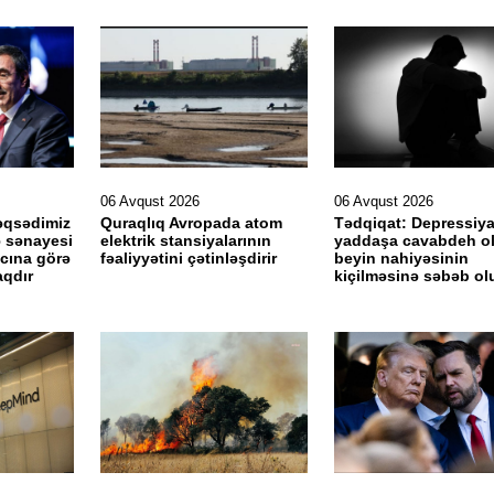
06 Avqust 2026
06 Avqust 2026
əqsədimiz
Quraqlıq Avropada atom
Tədqiqat: Depressiy
ə sənayesi
elektrik stansiyalarının
yaddaşa cavabdeh o
acına görə
fəaliyyətini çətinləşdirir
beyin nahiyəsinin
aqdır
kiçilməsinə səbəb ol