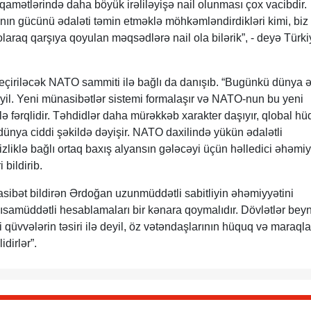
iqamətlərində daha böyük irəliləyişə nail olunması çox vacibdir.
nın gücünü ədaləti təmin etməklə möhkəmləndirdikləri kimi, biz
olaraq qarşıya qoyulan məqsədlərə nail ola bilərik”, - deyə Türki
çiriləcək NATO sammiti ilə bağlı da danışıb. “Bugünkü dünya ə
il. Yeni münasibətlər sistemi formalaşır və NATO-nun bu yeni
fərqlidir. Təhdidlər daha mürəkkəb xarakter daşıyır, qlobal h
, dünya ciddi şəkildə dəyişir. NATO daxilində yükün ədalətli
zliklə bağlı ortaq baxış alyansın gələcəyi üçün həlledici əhəmiy
 bildirib.
sibət bildirən Ərdoğan uzunmüddətli sabitliyin əhəmiyyətini
 qısamüddətli hesablamaları bir kənara qoymalıdır. Dövlətlər bey
i qüvvələrin təsiri ilə deyil, öz vətəndaşlarının hüquq və maraqla
dirlər”.