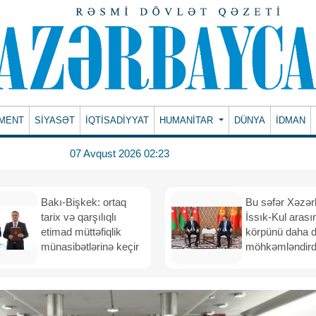
MENT
SİYASƏT
İQTİSADİYYAT
HUMANITAR
DÜNYA
İDMAN
07 Avqust 2026 02:23
Bakı-Bişkek: ortaq
Bu səfər Xəzər
tarix və qarşılıqlı
İssık-Kul arası
etimad müttəfiqlik
körpünü daha 
münasibətlərinə keçir
möhkəmləndird