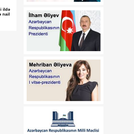
Azərbaycan Respublikası
 ildə
Prezidentinin 2014-cü il 20
 nail
fevral tarixli 111 nömrəli
Fərmanında dəyişiklik
edilməsi haqqında"
Azərbaycan Respublikası
Prezidentinin 2019-cu il 30
dekabr tarixli 911 nömrəli
Fərmanında dəyişiklik
edilməsi barədə" 2020-ci il
12 may tarixli 1017
nömrəli fərmanlarında
dəyişiklik edilməsi
haqqında
00:52
B.Ə.Aslanbəylinin "Şöhrət"
07 Avqust
ordeni ilə təltif edilməsi
haqqında
00:52
F.N.İsmayılovun
07 Avqust
Azərbaycan