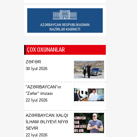
Respublikasının UNESCO
yanında daimi
nümayəndəsi təyin
edilməsi haqqında
00:51
E.T.Abdullayevin
07 Avqust
Azərbaycan
ÇOX OXUNANLAR
Respublikasının UNESCO
yanında daimi
ZƏFƏR
nümayəndəsi vəzifəsindən
30 İyul 2026
geri çağırılması haqqında
00:50
F.N.İsmayılovun
"AZƏRBAYCAN"ın
07 Avqust
Azərbaycan
"Zəfər" imzası
Respublikasının Avropa
22 İyul 2026
Şurası yanında daimi
nümayəndəsi vəzifəsindən
AZƏRBAYCAN XALQI
geri çağırılması haqqında
İLHAM ƏLİYEVİ NİYƏ
SEVİR
00:48
Azərbaycan Respublikası
22 İyul 2026