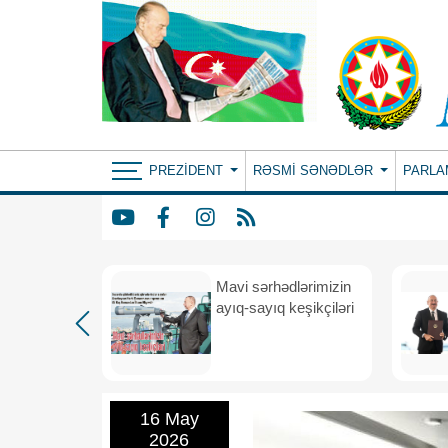
PREZIDENT
RƏSMI SƏNƏDLƏR
PARLA
Mavi sərhədlərimizin
nın
ayıq-sayıq keşikçiləri
eni dövr
16 May
2026