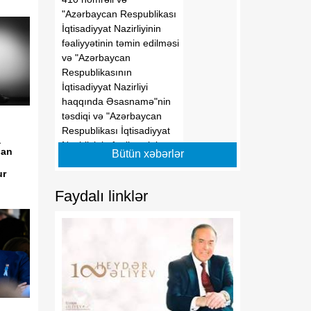
"Azərbaycan Respublikası
İqtisadiyyat Nazirliyinin
fəaliyyətinin təmin edilməsi
və "Azərbaycan
Respublikasının
İqtisadiyyat Nazirliyi
haqqında Əsasnamə"nin
təsdiqi və "Azərbaycan
Respublikası İqtisadiyyat
a
Nazirliyinin fəaliyyətinin
lan
Bütün xəbərlər
təmin edilməsi və
ur
"Azərbaycan Respublikası
İqtisadi İnkişaf Nazirliyinin
Faydalı linklər
fəaliyyətinin
təkmilləşdirilməsi ilə bağlı
tədbirlər haqqında"
Azərbaycan Respublikası
Prezidentinin 2006-cı il 28
dekabr tarixli 504 nömrəli
Fərmanında dəyişikliklər
edilməsi barədə"