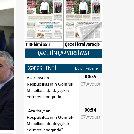
Qəzet kimi vərəqlə
PDF kimi oxu
QƏZETİN ÇAP VERSİYASI
XƏBƏR LENTİ
Bütün xəbərlər
00:55
Azərbaycan
07 Avqust
Respublikasının Gömrük
Məcəlləsində dəyişiklik
edilməsi haqqında
00:54
"Azərbaycan
07 Avqust
Respublikasının Gömrük
Məcəlləsində dəyişiklik
edilməsi haqqında"