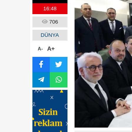
16:48
706
DÜNYA
A+
A-