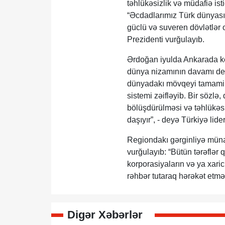
təhlükəsizlik və müdafiə ist
“Əcdadlarımız Türk dünyası
güclü və suveren dövlətlər 
Prezidenti vurğulayıb.
Ərdoğan iyulda Ankarada ke
dünya nizamının davamı dey
dünyadakı mövqeyi tamamilə 
sistemi zəifləyib. Bir sözlə
bölüşdürülməsi və təhlükəsi
daşıyır”, - deyə Türkiyə lideri
Regiondakı gərginliyə müna
vurğulayıb: “Bütün tərəflər
korporasiyaların və ya xaric
rəhbər tutaraq hərəkət etməli
Digər Xəbərlər