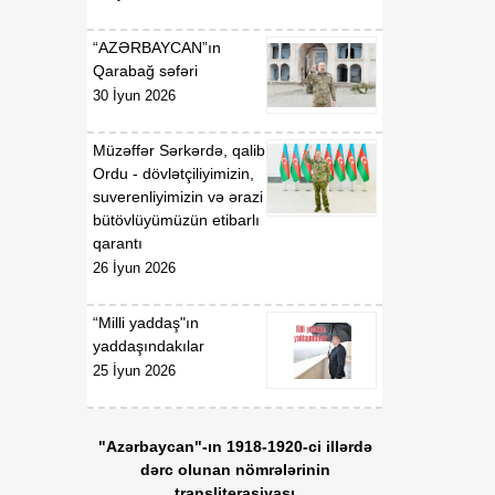
07 Avqust
Prezidentinin "Azərbaycan
Respublikasının Kosmik
“AZƏRBAYCAN”ın
Agentliyi (Azərkosmos)"
Qarabağ səfəri
publik hüquqi şəxsin
30 İyun 2026
yaradılması haqqında"
2021-ci il 27 aprel tarixli
1326 nömrəli,
Müzəffər Sərkərdə, qalib
"Azərbaycan Nəqliyyat və
Ordu - dövlətçiliyimizin,
Kommunikasiya Holdinqi
suverenliyimizin və ərazi
(AZCON)" publik hüquqi
bütövlüyümüzün etibarlı
şəxsin Nizamnaməsinin
qarantı
təsdiqi və bununla
26 İyun 2026
əlaqədar bəzi məsələlərin
tənzimlənməsi haqqında"
“Milli yaddaş"ın
2025-ci il 15 yanvar tarixli
yaddaşındakılar
286 nömrəli fərmanlarında
25 İyun 2026
və "Azərbaycan Hava
Yolları" Qapalı Səhmdar
Cəmiyyətinin yaradılması
"Azərbaycan"-ın 1918-1920-ci illərdə
haqqında" 2008-ci il 16
dərc olunan nömrələrinin
aprel tarixli 2761 nömrəli,
transliterasiyası