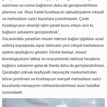
salınması və xurma bağlarının daha da genişləndirilməsi
planımız var. Əsas hədəf Azərbaycan iqtisadiyyatının inkişafı
və məhsulların xarici bazarlara çıxarılmasıdır. Çünki
Azərbaycanın əlverişli iqlim şəraiti buna imkan verir ki,
bağların sahələrini genişləndirək".
Xocavənddə yaradılan müasir intensiv bağlar işğaldan azad
edilmiş torpaqlarda aqrar istehsalın yeni inkişaf mərhələsinə
qədəm qoyduğunu göstərir. Dövlət dəstəyi, müasir
texnologiyaların tətbiqi və ixracyönümlü istehsal hesabına
bağların sahəsinin gələcək illərdə daha da genişləndirilməsi,
Qarabağın yüksək keyfiyyətli meyvəçilik mərkəzlərindən
birinə çevrilməsi və Azərbaycan mənşəli məhsulların xarici
bazarlarda mövqeyinin möhkəmləndirilməsi əsas hədəflər
sırasındadır.