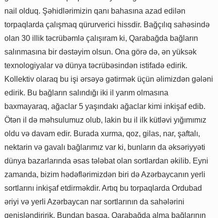
nail olduq. Şəhidlərimizin qanı bahasına azad edilən
torpaqlarda çalışmaq qürurverici hissdir. Bağçılıq sahəsində
olan 30 illik təcrübəmlə çalışıram ki, Qarabağda bağların
salınmasına bir dəstəyim olsun. Ona görə də, ən yüksək
texnologiyalar və dünya təcrübəsindən istifadə edirik.
Kollektiv olaraq bu işi ərsəyə gətirmək üçün əlimizdən gələni
edirik. Bu bağların salındığı iki il yarım olmasına
baxmayaraq, ağaclar 5 yaşındakı ağaclar kimi inkişaf edib.
Ötən il də məhsulumuz olub, lakin bu il ilk kütləvi yığımımız
oldu və davam edir. Burada xurma, qoz, gilas, nar, şaftalı,
nektarin və gavalı bağlarımız var ki, bunların da əksəriyyəti
dünya bazarlarında əsas tələbat olan sortlardan əkilib. Eyni
zamanda, bizim hədəflərimizdən biri də Azərbaycanın yerli
sortlarını inkişaf etdirməkdir. Artıq bu torpaqlarda Ordubad
əriyi və yerli Azərbaycan nar sortlarının da sahələrini
genişləndiririk. Bundan başqa, Qarabağda alma bağlarının