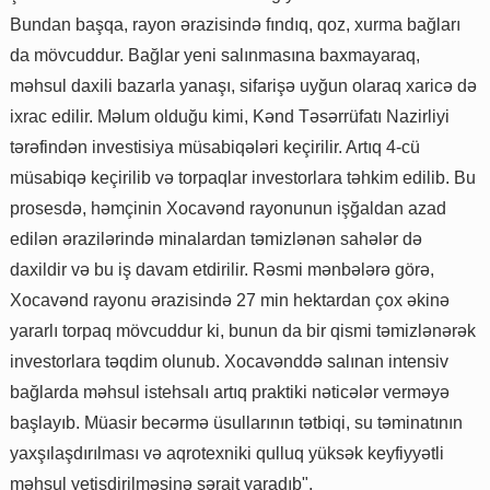
Bundan başqa, rayon ərazisində fındıq, qoz, xurma bağları
da mövcuddur. Bağlar yeni salınmasına baxmayaraq,
məhsul daxili bazarla yanaşı, sifarişə uyğun olaraq xaricə də
ixrac edilir. Məlum olduğu kimi, Kənd Təsərrüfatı Nazirliyi
tərəfindən investisiya müsabiqələri keçirilir. Artıq 4-cü
müsabiqə keçirilib və torpaqlar investorlara təhkim edilib. Bu
prosesdə, həmçinin Xocavənd rayonunun işğaldan azad
edilən ərazilərində minalardan təmizlənən sahələr də
daxildir və bu iş davam etdirilir. Rəsmi mənbələrə görə,
Xocavənd rayonu ərazisində 27 min hektardan çox əkinə
yararlı torpaq mövcuddur ki, bunun da bir qismi təmizlənərək
investorlara təqdim olunub. Xocavənddə salınan intensiv
bağlarda məhsul istehsalı artıq praktiki nəticələr verməyə
başlayıb. Müasir becərmə üsullarının tətbiqi, su təminatının
yaxşılaşdırılması və aqrotexniki qulluq yüksək keyfiyyətli
məhsul yetişdirilməsinə şərait yaradıb".