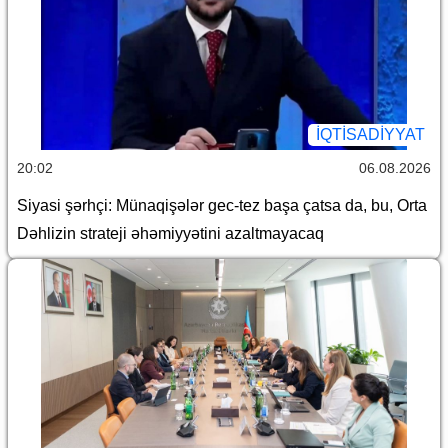
İQTİSADİYYAT
20:02
06.08.2026
Siyasi şərhçi: Münaqişələr gec-tez başa çatsa da, bu, Orta
Dəhlizin strateji əhəmiyyətini azaltmayacaq