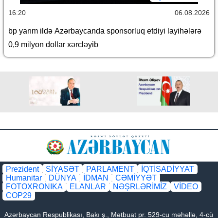
16:20
06.08.2026
bp yarım ildə Azərbaycanda sponsorluq etdiyi layihələrə
0,9 milyon dollar xərcləyib
Prezident
SİYASƏT
PARLAMENT
İQTİSADİYYAT
Humanitar
DÜNYA
İDMAN
CƏMİYYƏT
FOTOXRONIKA
ELANLAR
NƏŞRLƏRİMİZ
VİDEO
COP29
Azərbaycan Respublikası, Bakı ş., Mətbuat pr. 529-cu məhəllə, 4-cü