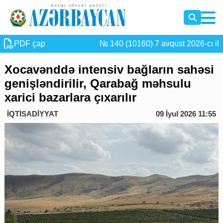
PDF çap
№ 140 (10160) 7 avqust 2026-cı il
Xocavənddə intensiv bağların sahəsi
genişləndirilir, Qarabağ məhsulu
xarici bazarlara çıxarılır
İQTİSADİYYAT
09 İyul 2026 11:55