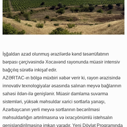
İşğaldan azad olunmuş ərazilərdə kənd təsərrüfatının
bərpası çərçivəsində Xocavənd rayonunda müasir intensiv
bağçılıq sürətlə inkişaf edir.
AZƏRTAC-ın bölgə müxbiri xəbər verir ki, rayon ərazisində
innovativ texnologiyalar əsasında salınan meyvə bağlarının
sahəsi ildən-ilə genişlənir. Müasir damlama suvarma
sistemləri, yüksək məhsuldar xarici sortlarla yanaşı,
Azərbaycanın yerli meyvə sortlarının becərilməsi
məhsuldarlığın artırılmasına və ixracyönümlü istehsalın
genişləndirilməsinə imkan yaradır. Yeni Dövlət Proqramında