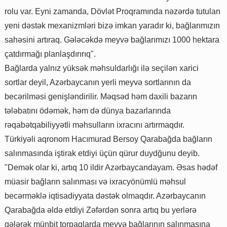
rolu var. Eyni zamanda, Dövlət Proqramında nəzərdə tutulan
yeni dəstək mexanizmləri bizə imkan yaradır ki, bağlarımızın
sahəsini artıraq. Gələcəkdə meyvə bağlarımızı 1000 hektara
çatdırmağı planlaşdırırıq".
Bağlarda yalnız yüksək məhsuldarlığı ilə seçilən xarici
sortlar deyil, Azərbaycanın yerli meyvə sortlarının da
becərilməsi genişləndirilir. Məqsəd həm daxili bazarın
tələbatını ödəmək, həm də dünya bazarlarında
rəqabətqabiliyyətli məhsulların ixracını artırmaqdır.
Türkiyəli aqronom Hacımurad Bersoy Qarabağda bağların
salınmasında iştirak etdiyi üçün qürur duydğunu deyib.
"Demək olar ki, artıq 10 ildir Azərbaycandayam. Əsas hədəf
müasir bağların salınması və ixracyönümlü məhsul
becərməklə iqtisadiyyata dəstək olmaqdır. Azərbaycanın
Qarabağda əldə etdiyi Zəfərdən sonra artıq bu yerlərə
gələrək münbit torpaqlarda meyvə bağlarının salınmasına