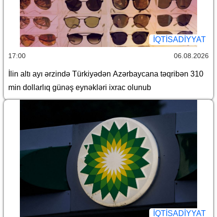
İQTİSADİYYAT
17:00
06.08.2026
İlin altı ayı ərzində Türkiyədən Azərbaycana təqribən 310
min dollarlıq günəş eynəkləri ixrac olunub
İQTİSADİYYAT