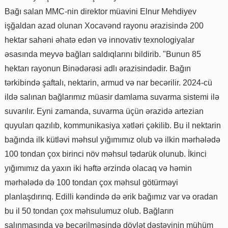
Bağı salan MMC-nin direktor müavini Elnur Mehdiyev
işğaldan azad olunan Xocavənd rayonu ərazisində 200
hektar sahəni əhatə edən və innovativ texnologiyalar
əsasında meyvə bağları saldıqlarını bildirib. "Bunun 85
hektarı rayonun Binədərəsi adlı ərazisindədir. Bağın
tərkibində şaftalı, nektarin, armud və nar becərilir. 2024-cü
ildə salınan bağlarımız müasir damlama suvarma sistemi ilə
suvarılır. Eyni zamanda, suvarma üçün ərazidə artezian
quyuları qazılıb, kommunikasiya xətləri çəkilib. Bu il nektarin
bağında ilk kütləvi məhsul yığımımız olub və ilkin mərhələdə
100 tondan çox birinci növ məhsul tədarük olunub. İkinci
yığımımız da yaxın iki həftə ərzində olacaq və həmin
mərhələdə də 100 tondan çox məhsul götürməyi
planlaşdırırıq. Edilli kəndində də ərik bağımız var və oradan
bu il 50 tondan çox məhsulumuz olub. Bağların
salınmasında və becərilməsində dövlət dəstəyinin mühüm