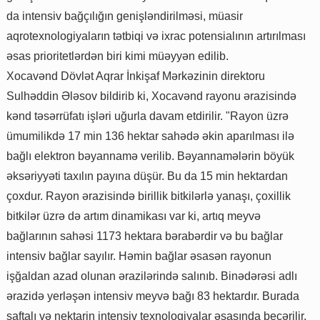
da intensiv bağçılığın genişləndirilməsi, müasir
aqrotexnologiyaların tətbiqi və ixrac potensialının artırılması
əsas prioritetlərdən biri kimi müəyyən edilib.
Xocavənd Dövlət Aqrar İnkişaf Mərkəzinin direktoru
Sulhəddin Ələsov bildirib ki, Xocavənd rayonu ərazisində
kənd təsərrüfatı işləri uğurla davam etdirilir. "Rayon üzrə
ümumilikdə 17 min 136 hektar sahədə əkin aparılması ilə
bağlı elektron bəyannamə verilib. Bəyannamələrin böyük
əksəriyyəti taxılın payına düşür. Bu da 15 min hektardan
çoxdur. Rayon ərazisində birillik bitkilərlə yanaşı, çoxillik
bitkilər üzrə də artım dinamikası var ki, artıq meyvə
bağlarının sahəsi 1173 hektara bərabərdir və bu bağlar
intensiv bağlar sayılır. Həmin bağlar əsasən rayonun
işğaldan azad olunan ərazilərində salınıb. Binədərəsi adlı
ərazidə yerləşən intensiv meyvə bağı 83 hektardır. Burada
şaftalı və nektarin intensiv texnologiyalar əsasında becərilir.