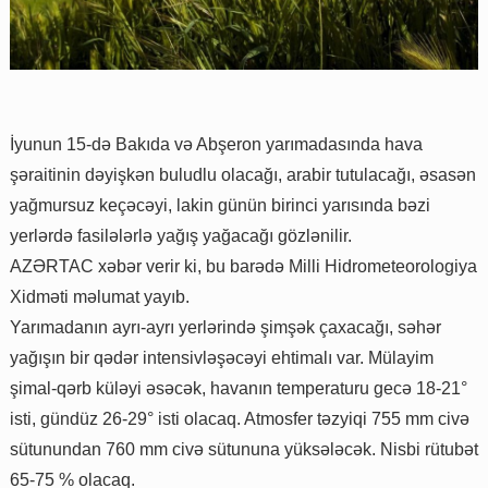
İyunun 15-də Bakıda və Abşeron yarımadasında hava
şəraitinin dəyişkən buludlu olacağı, arabir tutulacağı, əsasən
yağmursuz keçəcəyi, lakin günün birinci yarısında bəzi
yerlərdə fasilələrlə yağış yağacağı gözlənilir.
AZƏRTAC xəbər verir ki, bu barədə Milli Hidrometeorologiya
Xidməti məlumat yayıb.
Yarımadanın ayrı-ayrı yerlərində şimşək çaxacağı, səhər
yağışın bir qədər intensivləşəcəyi ehtimalı var. Mülayim
şimal-qərb küləyi əsəcək, havanın temperaturu gecə 18-21°
isti, gündüz 26-29° isti olacaq. Atmosfer təzyiqi 755 mm civə
sütunundan 760 mm civə sütununa yüksələcək. Nisbi rütubət
65-75 % olacaq.