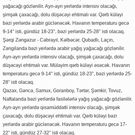
yağacağı gözlənilir. Ayrı-ayrı yerlərdə intensiv olacağı,
şimşək çaxacağı, dolu düşəcəyi ehtimalı var. Qərb küləyi
bəzi yerlərdə arabir güclənəcək. Havanın temperaturu gecə
9-14° isti, gündüz 18-23°, bəzi yerlərdə 25-28° isti olacaq.
Şərqi Zəngəzur - Cəbrayıl, Kəlbəcər, Qubadlı, Laçın,
Zəngilanda bəzi yerlərdə arabir yağış yağacağı gözlənilir.
Ayrı-ayrı yerlərdə intensiv olacağı, şimşək çaxacağı, dolu
düşəcəyi ehtimalı var. Mülayim qərb küləyi əsəcək. Havanın
temperaturu gecə 9-14° isti, gündüz 18-23°, bəzi yerlərdə 25-
28° isti olacaq.
Qazax, Gəncə, Samux, Goranboy, Tərtər, Şəmkir, Tovuz,
Naftalanda bəzi yerlərdə fasilələrlə yağış yağacağı gözlənilir.
Ayrı-ayrı yerlərdə qısamüddətli intensiv olacağı, şimşək
çaxacağı, dolu düşəcəyi ehtimalı var. Qərb küləyi bəzi
yerlərdə arabir güclənəcək. Havanın temperaturu gecə 17-
22° isti, gündüz 27-32° isti olacaq.