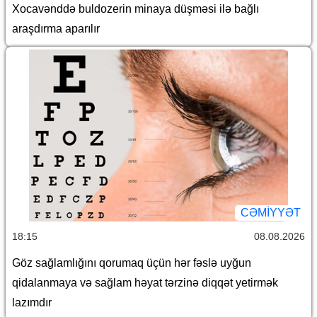
Xocavənddə buldozerin minaya düşməsi ilə bağlı
araşdırma aparılır
CƏMİYYƏT
18:15
08.08.2026
Göz sağlamlığını qorumaq üçün hər fəslə uyğun
qidalanmaya və sağlam həyat tərzinə diqqət yetirmək
lazımdır