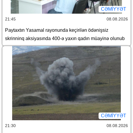
CƏMİYYƏT
21:45
08.08.2026
Paytaxtın Yasamal rayonunda keçirilən ödənişsiz
skrinninq aksiyasında 400-ə yaxın qadın müayinə olunub
CƏMİYYƏT
21:30
08.08.2026