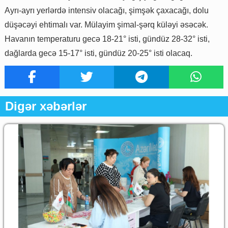
Ayrı-ayrı yerlərdə intensiv olacağı, şimşək çaxacağı, dolu
düşəcəyi ehtimalı var. Mülayim şimal-şərq küləyi əsəcək.
Havanın temperaturu gecə 18-21° isti, gündüz 28-32° isti,
dağlarda gecə 15-17° isti, gündüz 20-25° isti olacaq.
Digər xəbərlər