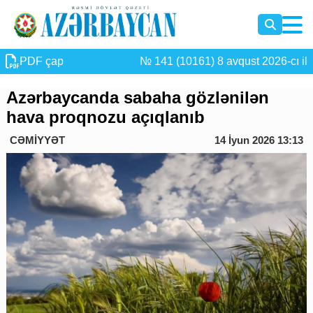
PDF çap
№ 141 (10161) 8 avqust 2026-cı il
Azərbaycanda sabaha gözlənilən
hava proqnozu açıqlanıb
CƏMİYYƏT
14 İyun 2026 13:13