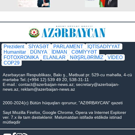
Prezident
SİYASƏT
PARLAMENT
İQTİSADİYYAT
Humanitar
DÜNYA
İDMAN
CƏMİYYƏT
FOTOXRONIKA
ELANLAR
NƏŞRLƏRİMİZ
VİDEO
COP29
Azərbaycan Respublikası, Bakı ş., Mətbuat pr. 529-cu məhəllə, 4-cü
mərtəbə Tel.:(+994 12) 539 49 20, 538-31-11
E-mail.:
contact@azerbaijan-news.az
;
secretary@azerbaijan-
news.az
,
reklam@azerbaijan-news.az
2000-2024(c) Bütün hüquqları qorunur, "AZƏRBAYCAN" qəzeti
Sayt Mozilla Firefox, Google Chrome, Opera və Internet Explorer
ver. 7.x ilə tam dəstəklənir. Məlumatdan istifadə etdikdə istinad
mütləqdir