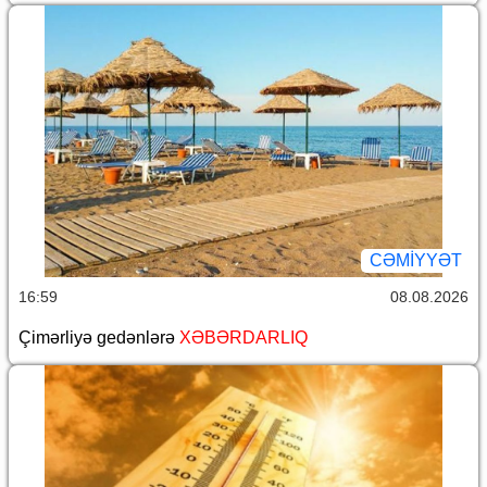
CƏMİYYƏT
16:59
08.08.2026
Çimərliyə gedənlərə
XƏBƏRDARLIQ