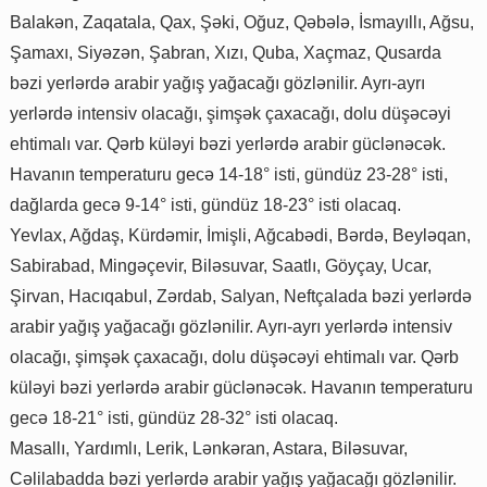
Balakən, Zaqatala, Qax, Şəki, Oğuz, Qəbələ, İsmayıllı, Ağsu,
Şamaxı, Siyəzən, Şabran, Xızı, Quba, Xaçmaz, Qusarda
bəzi yerlərdə arabir yağış yağacağı gözlənilir. Ayrı-ayrı
yerlərdə intensiv olacağı, şimşək çaxacağı, dolu düşəcəyi
ehtimalı var. Qərb küləyi bəzi yerlərdə arabir güclənəcək.
Havanın temperaturu gecə 14-18° isti, gündüz 23-28° isti,
dağlarda gecə 9-14° isti, gündüz 18-23° isti olacaq.
Yevlax, Ağdaş, Kürdəmir, İmişli, Ağcabədi, Bərdə, Beyləqan,
Sabirabad, Mingəçevir, Biləsuvar, Saatlı, Göyçay, Ucar,
Şirvan, Hacıqabul, Zərdab, Salyan, Neftçalada bəzi yerlərdə
arabir yağış yağacağı gözlənilir. Ayrı-ayrı yerlərdə intensiv
olacağı, şimşək çaxacağı, dolu düşəcəyi ehtimalı var. Qərb
küləyi bəzi yerlərdə arabir güclənəcək. Havanın temperaturu
gecə 18-21° isti, gündüz 28-32° isti olacaq.
Masallı, Yardımlı, Lerik, Lənkəran, Astara, Biləsuvar,
Cəlilabadda bəzi yerlərdə arabir yağış yağacağı gözlənilir.