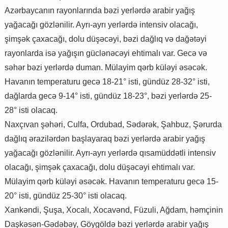
Azərbaycanın rayonlarında bəzi yerlərdə arabir yağış
yağacağı gözlənilir. Ayrı-ayrı yerlərdə intensiv olacağı,
şimşək çaxacağı, dolu düşəcəyi, bəzi dağlıq və dağətəyi
rayonlarda isə yağışın güclənəcəyi ehtimalı var. Gecə və
səhər bəzi yerlərdə duman. Mülayim qərb küləyi əsəcək.
Havanın temperaturu gecə 18-21° isti, gündüz 28-32° isti,
dağlarda gecə 9-14° isti, gündüz 18-23°, bəzi yerlərdə 25-
28° isti olacaq.
Naxçıvan şəhəri, Culfa, Ordubad, Sədərək, Şahbuz, Şərurda
dağlıq ərazilərdən başlayaraq bəzi yerlərdə arabir yağış
yağacağı gözlənilir. Ayrı-ayrı yerlərdə qısamüddətli intensiv
olacağı, şimşək çaxacağı, dolu düşəcəyi ehtimalı var.
Mülayim qərb küləyi əsəcək. Havanın temperaturu gecə 15-
20° isti, gündüz 25-30° isti olacaq.
Xankəndi, Şuşa, Xocalı, Xocavənd, Füzuli, Ağdam, həmçinin
Daşkəsən-Gədəbəy, Göygöldə bəzi yerlərdə arabir yağış