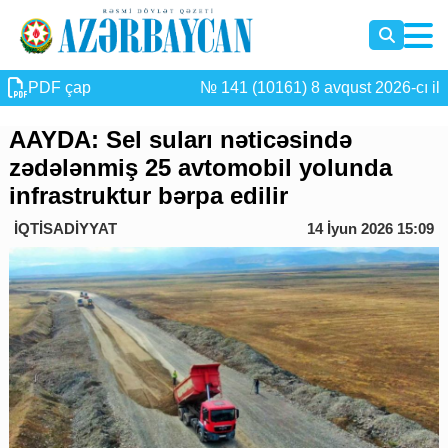
PDF çap
№ 141 (10161) 8 avqust 2026-cı il
AAYDA: Sel suları nəticəsində
zədələnmiş 25 avtomobil yolunda
infrastruktur bərpa edilir
İQTİSADİYYAT
14 İyun 2026 15:09