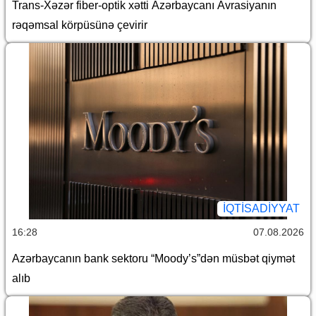
Trans-Xəzər fiber-optik xətti Azərbaycanı Avrasiyanın
rəqəmsal körpüsünə çevirir
İQTİSADİYYAT
16:28
07.08.2026
Azərbaycanın bank sektoru “Moody’s”dən müsbət qiymət
alıb