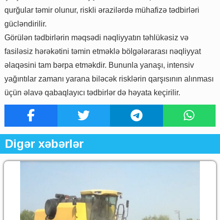
qurğular təmir olunur, riskli ərazilərdə mühafizə tədbirləri
gücləndirilir.
Görülən tədbirlərin məqsədi nəqliyyatın təhlükəsiz və
fasiləsiz hərəkətini təmin etməklə bölgələrarası nəqliyyat
əlaqəsini tam bərpa etməkdir. Bununla yanaşı, intensiv
yağıntılar zamanı yarana biləcək risklərin qarşısının alınması
üçün əlavə qabaqlayıcı tədbirlər də həyata keçirilir.
Digər xəbərlər