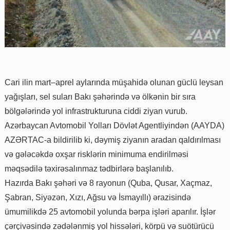
Cari ilin mart–aprel aylarında müşahidə olunan güclü leysan
yağışları, sel suları Bakı şəhərində və ölkənin bir sıra
bölgələrində yol infrastrukturuna ciddi ziyan vurub.
Azərbaycan Avtomobil Yolları Dövlət Agentliyindən (AAYDA)
AZƏRTAC-a bildirilib ki, dəymiş ziyanın aradan qaldırılması
və gələcəkdə oxşar risklərin minimuma endirilməsi
məqsədilə təxirəsalınmaz tədbirlərə başlanılıb.
Hazırda Bakı şəhəri və 8 rayonun (Quba, Qusar, Xaçmaz,
Şabran, Siyəzən, Xızı, Ağsu və İsmayıllı) ərazisində
ümumilikdə 25 avtomobil yolunda bərpa işləri aparılır. İşlər
çərçivəsində zədələnmiş yol hissələri, körpü və suötürücü