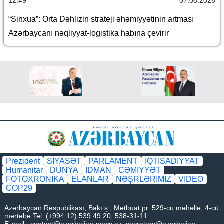
12:49
07.08.2026
“Sinxua”: Orta Dəhlizin strateji əhəmiyyətinin artması
Azərbaycanı nəqliyyat-logistika habına çevirir
Prezident
SİYASƏT
PARLAMENT
İQTİSADİYYAT
Humanitar
DÜNYA
İDMAN
CƏMİYYƏT
FOTOXRONIKA
ELANLAR
NƏŞRLƏRİMİZ
VİDEO
COP29
Azərbaycan Respublikası, Bakı ş., Mətbuat pr. 529-cu məhəllə, 4-cü
mərtəbə Tel.:(+994 12) 539 49 20, 538-31-11