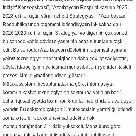
İnkişaf Konsepsiyası", "Azərbaycan Respublikasının 2025-
2028-ci illər üçün süni intellekt Strategiyası", "Azərbaycan
Respublikasında rəqəmsal iqtisadiyyatın inkişafına dair
2026-2029-cu illər üçün Strategiya" və digər bir çox sənəd
bu sahədə vahid dövlət siyasətinin əsas sütunlarını təşkil
edir. Bu sənədlər Azərbaycan dövlətinin rəqəmsallaşmanı
yalnız texnologiyaların tətbiqindən daha çox iqtisadiyyatın,
dövlət idarəçiliyinin və ictimai münasibətlərin yenidən təşkili
prosesi kimi qiymətləndirdiyini göstərir.
Mütəxəssislərin hesablamalarına görə, informasiya-
kommunikasiya texnologiyaları sektoruna yatırılan hər 1
dollar iqtisadiyyatda təxminən 8 dollar həcmində əlavə dəyər
yaradır. Bu sektorda çalışan 1 mütəxəssisin yaratdığı iqtisadi
səmərə isə bir çox ənənəvi sahədəki əmək
məhsuldarlığından 3-4 dəfə yüksəkdir. Məhz buna görə
rəqəmsal inkişaf artıq iqtisadi və strateji təhlükəsizlik