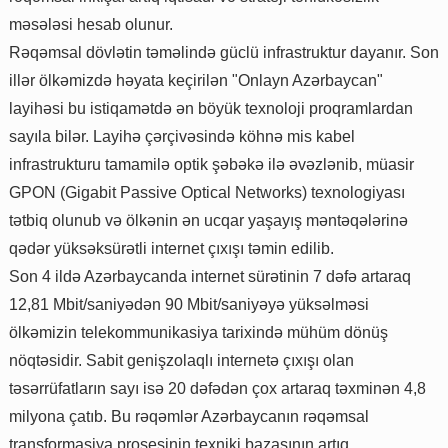
məsələsi hesab olunur.
Rəqəmsal dövlətin təməlində güclü infrastruktur dayanır. Son
illər ölkəmizdə həyata keçirilən "Onlayn Azərbaycan"
layihəsi bu istiqamətdə ən böyük texnoloji proqramlardan
sayıla bilər. Layihə çərçivəsində köhnə mis kabel
infrastrukturu tamamilə optik şəbəkə ilə əvəzlənib, müasir
GPON (Gigabit Passive Optical Networks) texnologiyası
tətbiq olunub və ölkənin ən ucqar yaşayış məntəqələrinə
qədər yüksəksürətli internet çıxışı təmin edilib.
Son 4 ildə Azərbaycanda internet sürətinin 7 dəfə artaraq
12,81 Mbit/saniyədən 90 Mbit/saniyəyə yüksəlməsi
ölkəmizin telekommunikasiya tarixində mühüm dönüş
nöqtəsidir. Sabit genişzolaqlı internetə çıxışı olan
təsərrüfatların sayı isə 20 dəfədən çox artaraq təxminən 4,8
milyona çatıb. Bu rəqəmlər Azərbaycanın rəqəmsal
transformasiya prosesinin texniki bazasının artıq