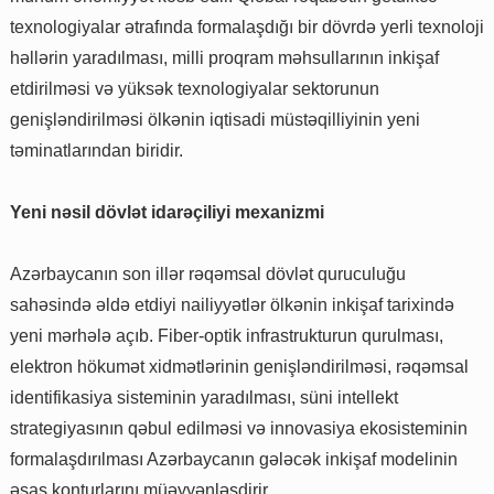
texnologiyalar ətrafında formalaşdığı bir dövrdə yerli texnoloji
həllərin yaradılması, milli proqram məhsullarının inkişaf
etdirilməsi və yüksək texnologiyalar sektorunun
genişləndirilməsi ölkənin iqtisadi müstəqilliyinin yeni
təminatlarından biridir.
Yeni nəsil dövlət idarəçiliyi mexanizmi
Azərbaycanın son illər rəqəmsal dövlət quruculuğu
sahəsində əldə etdiyi nailiyyətlər ölkənin inkişaf tarixində
yeni mərhələ açıb. Fiber-optik infrastrukturun qurulması,
elektron hökumət xidmətlərinin genişləndirilməsi, rəqəmsal
identifikasiya sisteminin yaradılması, süni intellekt
strategiyasının qəbul edilməsi və innovasiya ekosisteminin
formalaşdırılması Azərbaycanın gələcək inkişaf modelinin
əsas konturlarını müəyyənləşdirir.