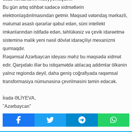
Bu gün artıq söhbət sadəcə xidmətlərin
elektronlaşdırılmasından getmir. Məqsəd vətəndaş mərkəzli,
məlumat əsaslı qərarlar qəbul edən, süni intellekt
imkanlarından istifadə edən, təhlükəsiz və çevik idarəetmə
sisteminə malik yeni nəsil dövlət idarəçiliyi mexanizmi
qurmaqdır.
Rəqəmsal Azərbaycan ideyası məhz bu məqsədə xidmət
edir. Qarşıdakı illər bu istiqamətdə atılacaq addımlar ölkənin
yalnız regionda deyil, daha geniş coğrafiyada rəqəmsal
transformasiya nümunəsinə çevrilməsini təmin edəcək.
İradə ƏLİYEVA,
"Azərbaycan"