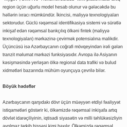
region üçün uğurlu model hesab olunur və gələcəkdə bu
həllərin ixracı mümkündür. İkincisi, maliyyə texnologiyaları
sektorudur. Güclü rəqəmsal identifikasiya sistemi və sürətlə
inkişaf edən rəqəmsal bankçılıq ölkəni fintek (maliyyə
texnologiyaları) mərkəzinə çevirmək potensialına malikdir.
Üçüncüsü isə Azərbaycanın coğrafi mövqeyindən irəli gələn
tranzit məlumat mərkəzi funksiyasıdır. Avropa ilə Asiyanın
kəsişməsində yerləşən ölkə regional data trafiki və bulud
xidmətləri bazarında mühüm oyunçuya çevrilə bilər.
Böyük hədəflər
Azərbaycanın qarşıdakı dövr üçün müəyyən etdiyi fəaliyyət
istiqamətləri göstərir ki, ölkəmizdə rəqəmsal inkişafa artıq
dövlət idarəçiliyinin, iqtisadi siyasətin və milli təhlükəsizliyin
ayrılmaz tərkib hissəsi kimi baxılır. Ölkəmizdə rəqəmsal