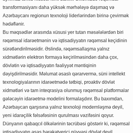
transformasiyanı daha yüksək mərhələyə daşımaq və
Azərbaycanı regionun texnoloji liderlərindən birinə çevirmək
hədəflənir.
Bu məqsədlər arasında xüsusi yer tutan məsələlərdən biri
rəqəmsal idarəetmənin və iqtisadiyyatın rəqəmsal keçidinin
sürətləndirilməsidir. Əslində, rəqəmsallaşma yalnız
xidmətlərin elektron formaya keçirilməsindən daha çox,
dövlətin və iqtisadiyyatın fəaliyyət məntiqinin
dəyişdirilməsidir. Məlumat əsaslı qərarvermə, süni intellekt
texnologiyalarının idarəetmədə tətbiqi, proaktiv dövlət
xidmətləri və tam inteqrasiya olunmuş rəqəmsal platformalar
gələcəyin idarəetmə modelini formalaşdırır. Bu baxımdan,
Azərbaycan qarşısına yalnız texnoloji modernləşmə deyil,
yeni idarəçilik fəlsəfəsinin qurulması vəzifəsini qoyur.
Dünyanın qabaqcıl ölkələrinin təcrübəsi göstərir ki, rəqəmsal
iqtisadiyyatın əsas hərəkətverici qüvvəsi dövlət deyil,