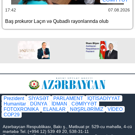
17:42
07.08.2026
Baş prokuror Laçın və Qubadlı rayonlarında olub
Prezident
SİYASƏT
PARLAMENT
İQTİSADİYYAT
Humanitar
DÜNYA
İDMAN
CƏMİYYƏT
FOTOXRONIKA
ELANLAR
NƏŞRLƏRİMİZ
VİDEO
COP29
Azərbaycan Respublikası, Bakı ş., Mətbuat pr. 529-cu məhəllə, 4-cü
mərtəbə Tel.:(+994 12) 539 49 20, 538-31-11