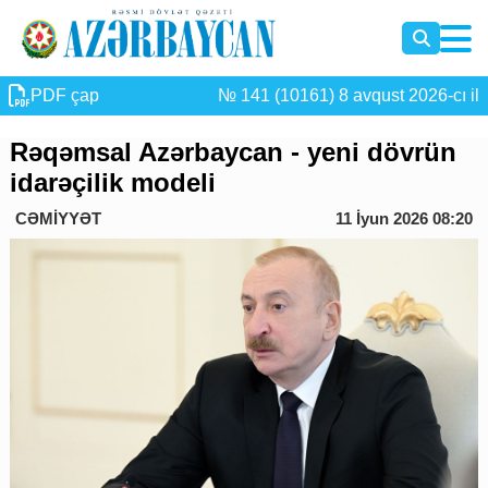
PDF çap
№ 141 (10161) 8 avqust 2026-cı il
Rəqəmsal Azərbaycan - yeni dövrün
idarəçilik modeli
CƏMİYYƏT
11 İyun 2026 08:20