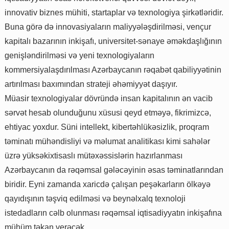
innovativ biznes mühiti, startaplar və texnologiya şirkətləridir.
Buna görə də innovasiyaların maliyyələşdirilməsi, vençur
kapitalı bazarının inkişafı, universitet-sənaye əməkdaşlığının
genişləndirilməsi və yeni texnologiyaların
kommersiyalaşdırılması Azərbaycanın rəqabət qabiliyyətinin
artırılması baxımından strateji əhəmiyyət daşıyır.
Müasir texnologiyalar dövründə insan kapitalının ən vacib
sərvət hesab olunduğunu xüsusi qeyd etməyə, fikrimizcə,
ehtiyac yoxdur. Süni intellekt, kibertəhlükəsizlik, proqram
təminatı mühəndisliyi və məlumat analitikası kimi sahələr
üzrə yüksəkixtisaslı mütəxəssislərin hazırlanması
Azərbaycanın da rəqəmsal gələcəyinin əsas təminatlarından
biridir. Eyni zamanda xaricdə çalışan peşəkarların ölkəyə
qayıdışının təşviq edilməsi və beynəlxalq texnoloji
istedadların cəlb olunması rəqəmsal iqtisadiyyatın inkişafına
mühüm təkan verəcək.