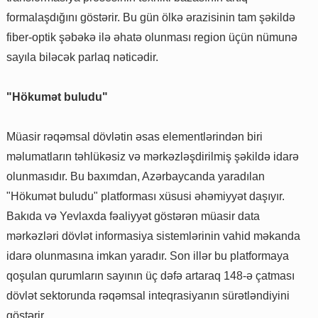
formalaşdığını göstərir. Bu gün ölkə ərazisinin tam şəkildə
fiber-optik şəbəkə ilə əhatə olunması region üçün nümunə
sayıla biləcək parlaq nəticədir.
"Hökumət buludu"
Müasir rəqəmsal dövlətin əsas elementlərindən biri
məlumatların təhlükəsiz və mərkəzləşdirilmiş şəkildə idarə
olunmasıdır. Bu baxımdan, Azərbaycanda yaradılan
"Hökumət buludu" platforması xüsusi əhəmiyyət daşıyır.
Bakıda və Yevlaxda fəaliyyət göstərən müasir data
mərkəzləri dövlət informasiya sistemlərinin vahid məkanda
idarə olunmasına imkan yaradır. Son illər bu platformaya
qoşulan qurumların sayının üç dəfə artaraq 148-ə çatması
dövlət sektorunda rəqəmsal inteqrasiyanın sürətləndiyini
göstərir.