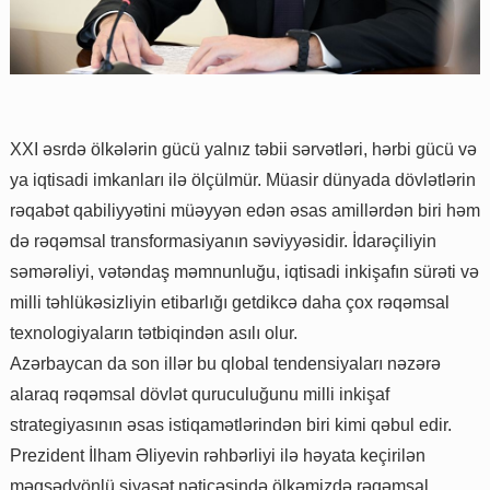
XXI əsrdə ölkələrin gücü yalnız təbii sərvətləri, hərbi gücü və
ya iqtisadi imkanları ilə ölçülmür. Müasir dünyada dövlətlərin
rəqabət qabiliyyətini müəyyən edən əsas amillərdən biri həm
də rəqəmsal transformasiyanın səviyyəsidir. İdarəçiliyin
səmərəliyi, vətəndaş məmnunluğu, iqtisadi inkişafın sürəti və
milli təhlükəsizliyin etibarlığı getdikcə daha çox rəqəmsal
texnologiyaların tətbiqindən asılı olur.
Azərbaycan da son illər bu qlobal tendensiyaları nəzərə
alaraq rəqəmsal dövlət quruculuğunu milli inkişaf
strategiyasının əsas istiqamətlərindən biri kimi qəbul edir.
Prezident İlham Əliyevin rəhbərliyi ilə həyata keçirilən
məqsədyönlü siyasət nəticəsində ölkəmizdə rəqəmsal