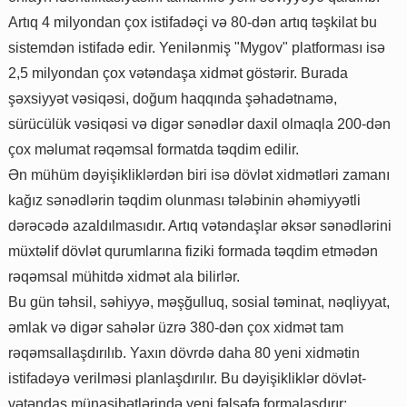
Artıq 4 milyondan çox istifadəçi və 80-dən artıq təşkilat bu
sistemdən istifadə edir. Yenilənmiş "Mygov" platforması isə
2,5 milyondan çox vətəndaşa xidmət göstərir. Burada
şəxsiyyət vəsiqəsi, doğum haqqında şəhadətnamə,
sürücülük vəsiqəsi və digər sənədlər daxil olmaqla 200-dən
çox məlumat rəqəmsal formatda təqdim edilir.
Ən mühüm dəyişikliklərdən biri isə dövlət xidmətləri zamanı
kağız sənədlərin təqdim olunması tələbinin əhəmiyyətli
dərəcədə azaldılmasıdır. Artıq vətəndaşlar əksər sənədlərini
müxtəlif dövlət qurumlarına fiziki formada təqdim etmədən
rəqəmsal mühitdə xidmət ala bilirlər.
Bu gün təhsil, səhiyyə, məşğulluq, sosial təminat, nəqliyyat,
əmlak və digər sahələr üzrə 380-dən çox xidmət tam
rəqəmsallaşdırılıb. Yaxın dövrdə daha 80 yeni xidmətin
istifadəyə verilməsi planlaşdırılır. Bu dəyişikliklər dövlət-
vətəndaş münasibətlərində yeni fəlsəfə formalaşdırır: