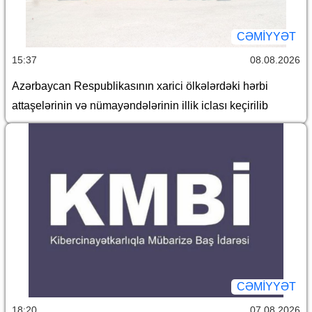
CƏMİYYƏT
15:37
08.08.2026
Azərbaycan Respublikasının xarici ölkələrdəki hərbi
attaşelərinin və nümayəndələrinin illik iclası keçirilib
CƏMİYYƏT
18:20
07.08.2026