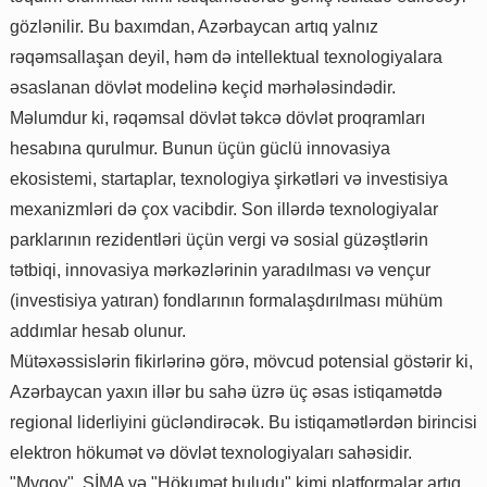
gözlənilir. Bu baxımdan, Azərbaycan artıq yalnız
rəqəmsallaşan deyil, həm də intellektual texnologiyalara
əsaslanan dövlət modelinə keçid mərhələsindədir.
Məlumdur ki, rəqəmsal dövlət təkcə dövlət proqramları
hesabına qurulmur. Bunun üçün güclü innovasiya
ekosistemi, startaplar, texnologiya şirkətləri və investisiya
mexanizmləri də çox vacibdir. Son illərdə texnologiyalar
parklarının rezidentləri üçün vergi və sosial güzəştlərin
tətbiqi, innovasiya mərkəzlərinin yaradılması və vençur
(investisiya yatıran) fondlarının formalaşdırılması mühüm
addımlar hesab olunur.
Mütəxəssislərin fikirlərinə görə, mövcud potensial göstərir ki,
Azərbaycan yaxın illər bu sahə üzrə üç əsas istiqamətdə
regional liderliyini gücləndirəcək. Bu istiqamətlərdən birincisi
elektron hökumət və dövlət texnologiyaları sahəsidir.
"Mygov", SİMA və "Hökumət buludu" kimi platformalar artıq