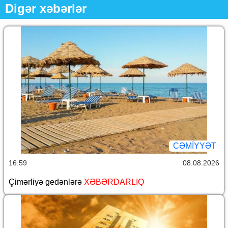
Digər xəbərlər
CƏMİYYƏT
16:59
08.08.2026
Çimərliyə gedənlərə
XƏBƏRDARLIQ