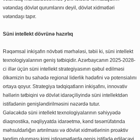
vətəndaş dövlət qurumlarını deyil, dövlət xidmətləri
vətəndaşı tapır.
Süni intellekt dövrünə hazırlıq
Rəqəmsal inkişafın növbəti mərhələsi, təbii ki, süni intellekt
texnologiyalarının geniş tətbiqidir. Azərbaycanın 2025-2028-
ci illər üçün süni intellekt strategiyasının qəbul edilməsi
ölkəmizin bu sahədə regional liderlik hədəfini və potensialını
ortaya qoyur. Strategiya tədqiqatların inkişafını, innovativ
həllərin tətbiqini və dövlət idarəçiliyində süni intellektdən
istifadənin genişləndirilməsini nəzərdə tutur.
Gələcəkdə süni intellekt texnologiyalarının səhiyyədə
diaqnostika, nəqliyyatda idarəetmə, kənd təsərrüfatında
məhsuldarlığın artırılması və dövlət xidmətlərinin proaktiv
təqdim olunması kimi istiqamətlərdə geniş istifadə ediləcəyi