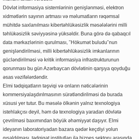
Dövlət informasiya sistemlərinin genişlənməsi, elektron
xidmətlərin sayının artması və məlumatların rəqəmsal
mühitdə saxlanılması kibertəhlükəsizlik məsələlərini milli
təhlükəsizlik səviyyəsinə yüksəldir. Buna görə də qabaqcıl
data mərkəzlərinin qurulması, "Hökumət buludu"nun
genişləndirilməsi, milli kibertəhlükəsizlik imkanlarının
gücləndirilməsi və kritik informasiya infrastrukturunun
qorunması bu gün Azərbaycan dövlətinin qarşıya qoyduğu
əsas vəzifələrdəndir.
Elmi tədqiqatların təşviqi və onların nəticələrinin
kommersiyalaşdırılmasının sürətləndirilməsi də burada
xüsusi yer tutur. Bu məsələ ölkənin yalnız texnologiya
istehlakçısı deyil, həm də texnologiya yaradan dövlətə
çevrilməsi baxımından böyük əhəmiyyət daşıyır. Elmi
ideyanın laboratoriyadan bazara qədər keçdiyi yolun
qısaldılması, tədqiqat institutları ilə biznes sektoru arasında