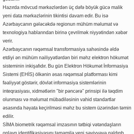
Hazırda mövcud mərkəzlərdən üç dəfə böyük gücə malik
yeni data mərkəzlərinin tikintisi davam edir. Bu isə
Azərbaycanın gələcəkdə regionun mühüm məlumat və
texnologiya hablarından birinə çevrilmək niyyətindən xəbər
verir.
Azərbaycanın rəqəmsal transformasiya sahəsində əldə
etdiyi ən mühüm nailiyyətlərdən biri məhz elektron hökumət
sisteminin inkişafıdır. Bu gün Elektron Hökumət İnformasiya
Sistemi (EHİS) ölkənin əsas rəqəmsal platforması kimi
fəaliyyət göstərir, dövlət informasiya sistemlərinin
inteqrasiyası, xidmətlərin "bir pəncərə" prinsipi ilə təqdim
olunması və məlumat mübadiləsinin vahid standartlar
əsasında həyata keçirilməsi məhz bu sistem üzərindən təmin
edilir.
SİMA biometrik rəqəmsal imzasının tətbiqi vətəndaşların
onlayn identifikasiyasını tamamilə yeni səviyyəyə qaldırıb.