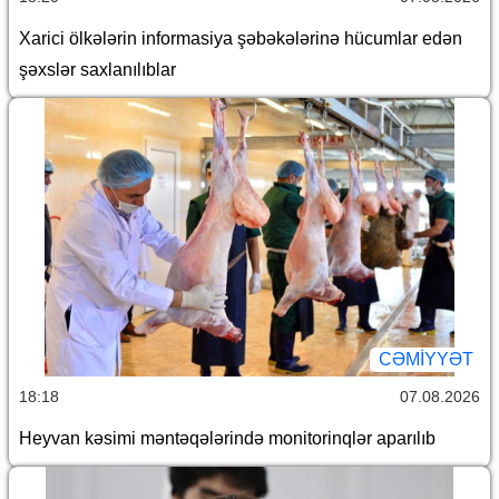
Xarici ölkələrin informasiya şəbəkələrinə hücumlar edən
şəxslər saxlanılıblar
CƏMİYYƏT
18:18
07.08.2026
Heyvan kəsimi məntəqələrində monitorinqlər aparılıb