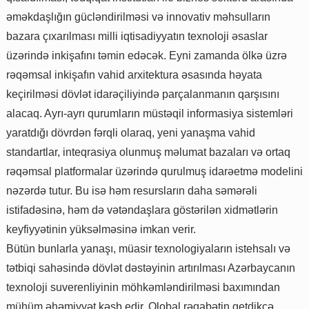
əməkdaşlığın gücləndirilməsi və innovativ məhsulların
bazara çıxarılması milli iqtisadiyyatın texnoloji əsaslar
üzərində inkişafını təmin edəcək. Eyni zamanda ölkə üzrə
rəqəmsal inkişafın vahid arxitektura əsasında həyata
keçirilməsi dövlət idarəçiliyində parçalanmanın qarşısını
alacaq. Ayrı-ayrı qurumların müstəqil informasiya sistemləri
yaratdığı dövrdən fərqli olaraq, yeni yanaşma vahid
standartlar, inteqrasiya olunmuş məlumat bazaları və ortaq
rəqəmsal platformalar üzərində qurulmuş idarəetmə modelini
nəzərdə tutur. Bu isə həm resursların daha səmərəli
istifadəsinə, həm də vətəndaşlara göstərilən xidmətlərin
keyfiyyətinin yüksəlməsinə imkan verir.
Bütün bunlarla yanaşı, müasir texnologiyaların istehsalı və
tətbiqi sahəsində dövlət dəstəyinin artırılması Azərbaycanın
texnoloji suverenliyinin möhkəmləndirilməsi baxımından
mühüm əhəmiyyət kəsb edir. Qlobal rəqabətin getdikcə