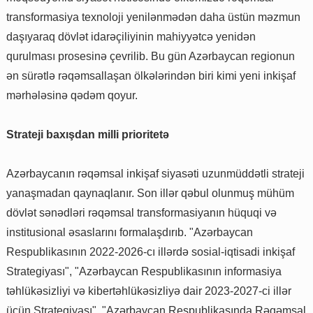
transformasiya texnoloji yenilənmədən daha üstün məzmun
daşıyaraq dövlət idarəçiliyinin mahiyyətcə yenidən
qurulması prosesinə çevrilib. Bu gün Azərbaycan regionun
ən sürətlə rəqəmsallaşan ölkələrindən biri kimi yeni inkişaf
mərhələsinə qədəm qoyur.
Strateji baxışdan milli prioritetə
Azərbaycanın rəqəmsal inkişaf siyasəti uzunmüddətli strateji
yanaşmadan qaynaqlanır. Son illər qəbul olunmuş mühüm
dövlət sənədləri rəqəmsal transformasiyanın hüquqi və
institusional əsaslarını formalaşdırıb. "Azərbaycan
Respublikasının 2022-2026-cı illərdə sosial-iqtisadi inkişaf
Strategiyası", "Azərbaycan Respublikasının informasiya
təhlükəsizliyi və kibertəhlükəsizliyə dair 2023-2027-ci illər
üçün Strategiyası", "Azərbaycan Respublikasında Rəqəmsal