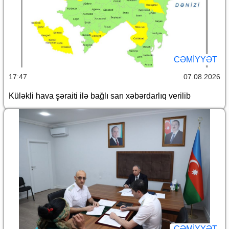
CƏMİYYƏT
17:47
07.08.2026
Küləkli hava şəraiti ilə bağlı sarı xəbərdarlıq verilib
CƏMİYYƏT