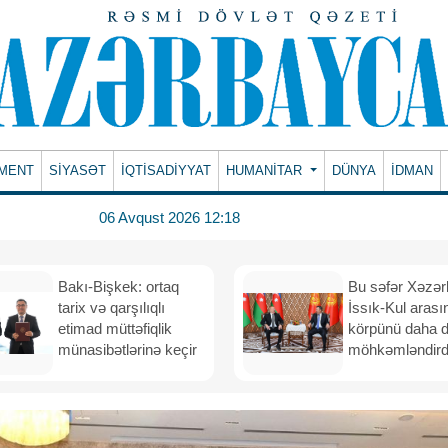
MENT
SİYASƏT
İQTİSADİYYAT
HUMANITAR
DÜNYA
İDMAN
06 Avqust 2026 12:18
Bakı-Bişkek: ortaq
Bu səfər Xəzər
tarix və qarşılıqlı
İssık-Kul arası
etimad müttəfiqlik
körpünü daha 
münasibətlərinə keçir
möhkəmləndird