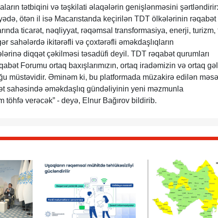
arın tətbiqini və təşkilati əlaqələrin genişlənməsini şərtləndirir
ədə, ötən il isə Macarıstanda keçirilən TDT ölkələrinin rəqabət
ında ticarət, nəqliyyat, rəqəmsal transformasiya, enerji, turizm, 
r sahələrdə ikitərəfli və çoxtərəfli əməkdaşlıqların
ərinə diqqət çəkilməsi təsadüfi deyil. TDT rəqabət qurumları
Rəqabət Forumu ortaq baxışlarımızın, ortaq iradəmizin və ortaq gə
uğu müstəvidir. Əminəm ki, bu platformada müzakirə edilən məsə
bət sahəsində əməkdaşlıq gündəliyinin yeni məzmunla
töhfə verəcək” - deyə, Elnur Bağırov bildirib.