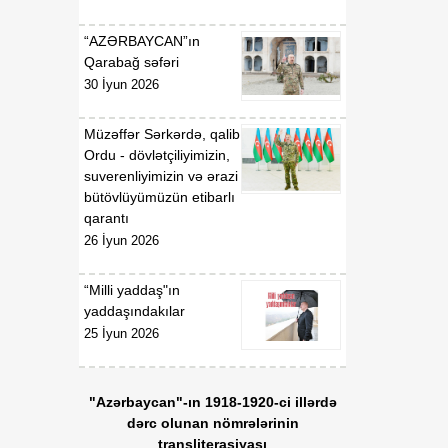
“AZƏRBAYCAN”ın
Qarabağ səfəri
30 İyun 2026
Müzəffər Sərkərdə, qalib
Ordu - dövlətçiliyimizin,
suverenliyimizin və ərazi
bütövlüyümüzün etibarlı
qarantı
26 İyun 2026
“Milli yaddaş"ın
yaddaşındakılar
25 İyun 2026
"Azərbaycan"-ın 1918-1920-ci illərdə
dərc olunan nömrələrinin
transliterasiyası