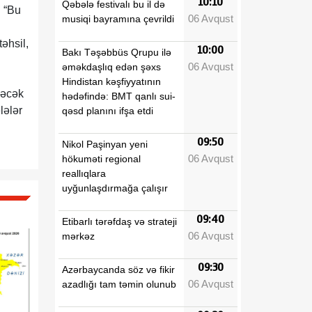
10:10
Qəbələ festivalı bu il də
: “Bu
06 Avqust
musiqi bayramına çevrildi
təhsil,
10:00
Bakı Təşəbbüs Qrupu ilə
06 Avqust
əməkdaşlıq edən şəxs
Hindistan kəşfiyyatının
ləcək
hədəfində: BMT qanlı sui-
lələr
qəsd planını ifşa etdi
09:50
Nikol Paşinyan yeni
06 Avqust
hökuməti regional
reallıqlara
uyğunlaşdırmağa çalışır
09:40
Etibarlı tərəfdaş və strateji
06 Avqust
mərkəz
09:30
Azərbaycanda söz və fikir
06 Avqust
azadlığı tam təmin olunub