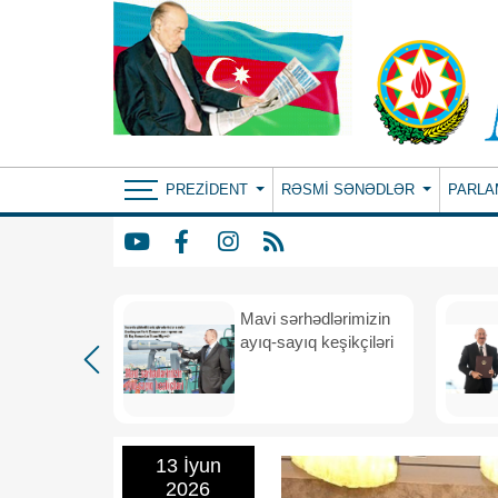
PREZIDENT
RƏSMI SƏNƏDLƏR
PARLA
Mavi sərhədlərimizin
nın
ayıq-sayıq keşikçiləri
eni dövr
13 İyun
2026