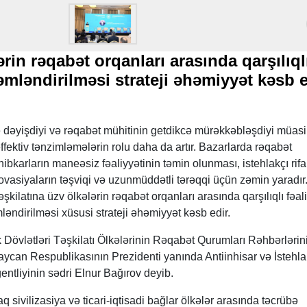
rin rəqabət orqanları arasında qarşılıql
əmləndirilməsi strateji əhəmiyyət kəsb
lə dəyişdiyi və rəqabət mühitinin getdikcə mürəkkəbləşdiyi müasi
fektiv tənzimləmələrin rolu daha da artır. Bazarlarda rəqabət
ibkarların maneəsiz fəaliyyətinin təmin olunması, istehlakçı rifa
ovasiyaların təşviqi və uzunmüddətli tərəqqi üçün zəmin yaradır
kilatına üzv ölkələrin rəqabət orqanları arasında qarşılıqlı fəal
ndirilməsi xüsusi strateji əhəmiyyət kəsb edir.
Dövlətləri Təşkilatı Ölkələrinin Rəqabət Qurumları Rəhbərlərin
an Respublikasının Prezidenti yanında Antiinhisar və İstehla
ntliyinin sədri Elnur Bağırov deyib.
taq sivilizasiya və ticari-iqtisadi bağlar ölkələr arasında təcrübə