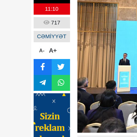
11:10
717
CƏMİYYƏT
A+
A-