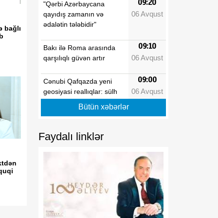
09:20
"Qərbi Azərbaycana
06 Avqust
qayıdış zamanın və
ədalətin tələbidir"
ə bağlı
ib
09:10
Bakı ilə Roma arasında
06 Avqust
qarşılıqlı güvən artır
09:00
Cənubi Qafqazda yeni
06 Avqust
geosiyasi reallıqlar: sülh
sazişi regionun gələcəyini
Bütün xəbərlər
necə dəyişəcək
08:50
Faydalı linklər
Çolpon-Ata Bəyannaməsi
06 Avqust
Azərbaycan-Mərkəzi Asiya
münasibətlərinin
ktdən
institusional əsaslarını
quqi
gücləndirəcək
08:40
Azərbaycanın şərti
06 Avqust
dəyişmir: