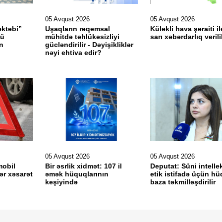
05 Avqust 2026
05 Avqust 2026
əktəbi”
Uşaqların rəqəmsal
Küləkli hava şəraiti il
cü
mühitdə təhlükəsizliyi
sarı xəbərdarlıq veril
n
gücləndirilir - Dəyişikliklər
nəyi ehtiva edir?
05 Avqust 2026
05 Avqust 2026
mobil
Bir əsrlik xidmət: 107 il
Deputat: Süni intelle
ər xəsarət
əmək hüquqlarının
etik istifadə üçün hü
keşiyində
baza təkmilləşdirilir