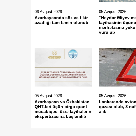
06 Avqust 2026
05 Avqust 2026
Azərbaycanda söz və fikir
“Heydər Əliyev m
azadlığı tam təmin olunub
layihəsinin üçün
mərhələsinə yeku
vurulub
05 Avqust 2026
05 Avqust 2026
Azərbaycan və Özbəkistan
Lənkəranda avto
QHT-ləri üçün birgə qrant
qəzası olub, 3 nəf
müsabiqəsi üzrə layihələrin
alıb
ekspertizasına başlanılıb