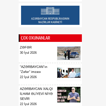
ÇOX OXUNANLAR
ZƏFƏR
30 İyul 2026
"AZƏRBAYCAN"ın
"Zəfər" imzası
22 İyul 2026
AZƏRBAYCAN XALQI
İLHAM ƏLİYEVİ NİYƏ
SEVİR
22 İyul 2026