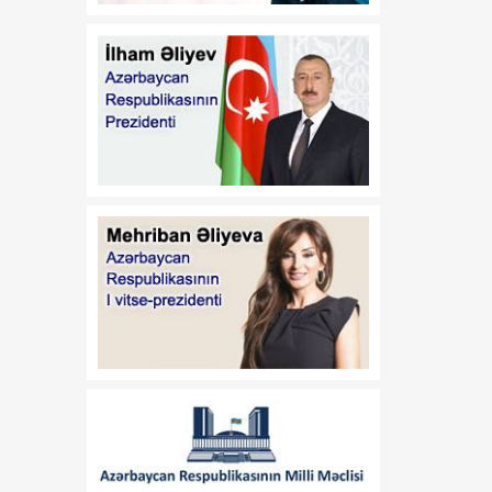
08:30
Alparslan BAYRAKTAR:
06 Avqust
"Türkiyə Azərbaycandakı
enerji layihələrində iştirak
etməkdə maraqlıdır"
08:20
Azərbaycan önə keçir
06 Avqust