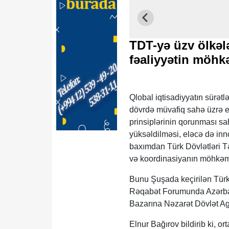
TDT-yə üzv ölkələ
fəaliyyətin möhk
Qlobal iqtisadiyyatın sürət
dövrdə müvafiq sahə üzrə ef
prinsiplərinin qorunması sah
yüksəldilməsi, eləcə də inn
baxımdan Türk Dövlətləri Təş
və koordinasiyanın möhkəmlə
Bunu Şuşada keçirilən Türk 
Rəqabət Forumunda Azərbayc
Bazarına Nəzarət Dövlət Age
Elnur Bağırov bildirib ki, or