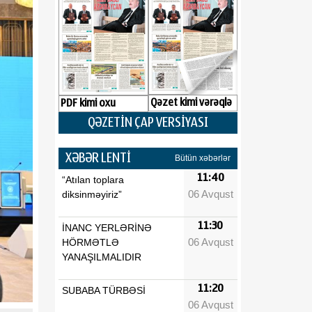
Qəzet kimi vərəqlə
PDF kimi oxu
QƏZETİN ÇAP VERSİYASI
XƏBƏR LENTİ
Bütün xəbərlər
11:40
“Atılan toplara
06 Avqust
diksinməyiriz”
11:30
İNANC YERLƏRİNƏ
06 Avqust
HÖRMƏTLƏ
YANAŞILMALIDIR
11:20
SUBABA TÜRBƏSİ
06 Avqust