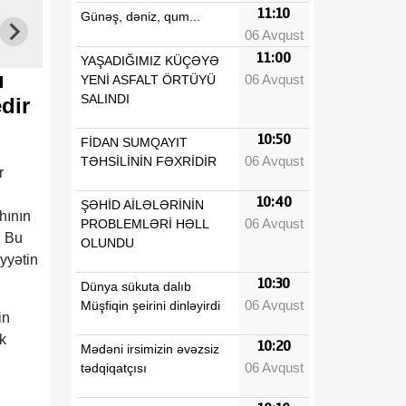
11:10
Günəş, dəniz, qum...
06 Avqust
11:00
YAŞADIĞIMIZ KÜÇƏYƏ
ı
06 Avqust
YENİ ASFALT ÖRTÜYÜ
SALINDI
 edir
10:50
FİDAN SUMQAYIT
06 Avqust
TƏHSİLİNİN FƏXRİDİR
r
10:40
ŞƏHİD AİLƏLƏRİNİN
hının
06 Avqust
PROBLEMLƏRİ HƏLL
. Bu
OLUNDU
iyyətin
10:30
Dünya sükuta dalıb
06 Avqust
Müşfiqin şeirini dinləyirdi
in
k
10:20
Mədəni irsimizin əvəzsiz
06 Avqust
tədqiqatçısı