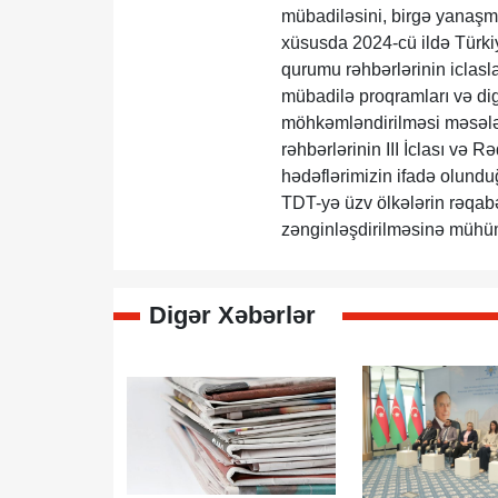
mübadiləsini, birgə yanaşmal
xüsusda 2024-cü ildə Türkiy
qurumu rəhbərlərinin iclaslar
mübadilə proqramları və digə
möhkəmləndirilməsi məsələl
rəhbərlərinin III İclası və 
hədəflərimizin ifadə olund
TDT-yə üzv ölkələrin rəqa
zənginləşdirilməsinə mühüm 
Digər Xəbərlər