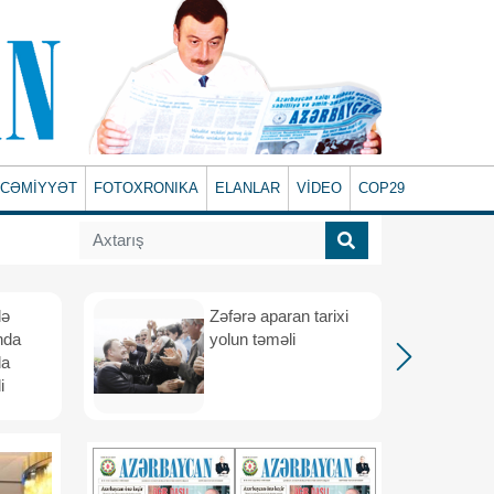
CƏMİYYƏT
FOTOXRONIKA
ELANLAR
VİDEO
COP29
lə
Zəfərə aparan tarixi
nda
yolun təməli
da
i