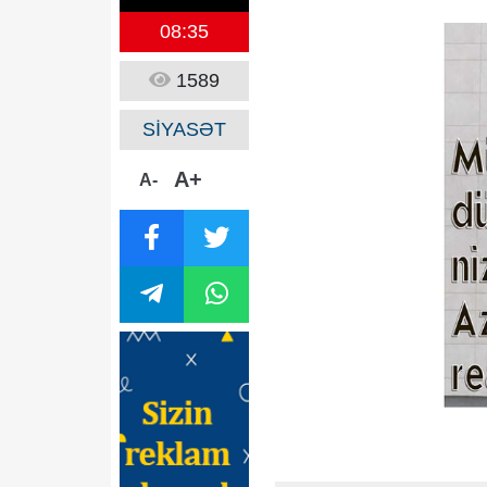
08:35
1589
SİYASƏT
A+
A-