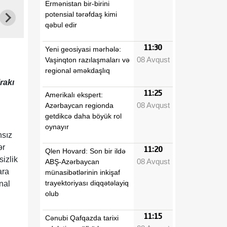
Ermənistan bir-birini
potensial tərəfdaş kimi
qəbul edir
11:30
Yeni geosiyasi mərhələ:
08 Avqust
Vaşinqton razılaşmaları və
regional əməkdaşlıq
rakı
11:25
Amerikalı ekspert:
08 Avqust
Azərbaycan regionda
getdikcə daha böyük rol
oynayır
nsız
ər
11:20
Qlen Hovard: Son bir ildə
sizlik
08 Avqust
ABŞ-Azərbaycan
ara
münasibətlərinin inkişaf
trayektoriyası diqqətəlayiq
nal
olub
11:15
Cənubi Qafqazda tarixi