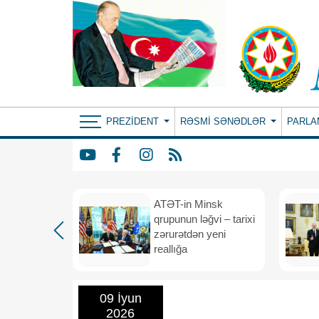
PREZIDENT
RƏSMI SƏNƏDLƏR
PARLA
ın yeni
ATƏT-in Minsk
anış
qrupunun ləğvi – tarixi
dafiə
zərurətdən yeni
asından
reallığa
rlığa
09 İyun
2026