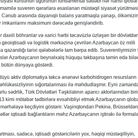
 siyasi kursunun uğurunun fundamental səbəbi hər hansı qlobal
amamilə suveren qərarlara əsaslanan müstəqil siyasət yürütməsi
 Cənub arasında dayanıqlı balans yaratmaqla yanaşı, ölkəmizi
 imkanlarını maksimum dərəcədə genişləndirib.
ğır daxili böhranlar və xarici hərbi təcavüzlə üzləşən bir dövlətdə
eoiqtisadi və logistik mərkəzinə çevrilən Azərbaycan öz milli
da qazandığı tarixi qələbələrlə tam bərpa edib. Suverenliyimizin
seslər Azərbaycanın beynəlxalq hüququ təkbaşına təmin edə bilə
nı bütün dünyaya göstərdi.
düyü aktiv diplomatiya təkcə ənənəvi karbohidrogen resursların
təhlükəsizliyinin sığortalanması ilə məhdudlaşmır. Eyni zamand
 sədrlik, Türk Dövlətləri Təşkilatının aparıcı aktorlarından bir
kimi mötəbər tədbirlərə evsahibliyi etmək Azərbaycanın qlob
 mərhələyə keçdiyini göstərir. Vaşinqtondan Pekinə, Brüsseldən
lər iqtisadi bağlantıların məhz Azərbaycanın iştirakı ilə formal
ması, sadəcə, iqtisadi göstəricilərin yox, həqiqi müstəqilliyin,