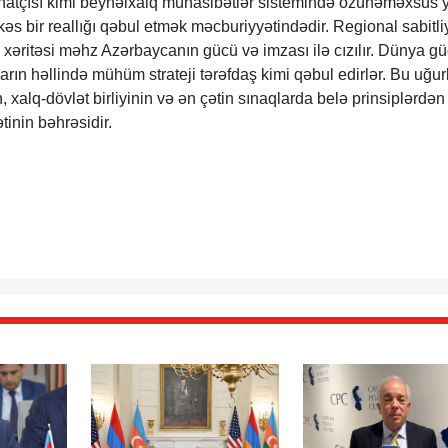
minatçısı kimi beynəlxalq münasibətlər sistemində özünəməxsus 
əs bir reallığı qəbul etmək məcburiyyətindədir. Regional sabitli
 xəritəsi məhz Azərbaycanın gücü və imzası ilə cızılır. Dünya gü
rın həllində mühüm strateji tərəfdaş kimi qəbul edirlər. Bu uğur
 xalq-dövlət birliyinin və ən çətin sınaqlarda belə prinsiplərdən
tinin bəhrəsidir.