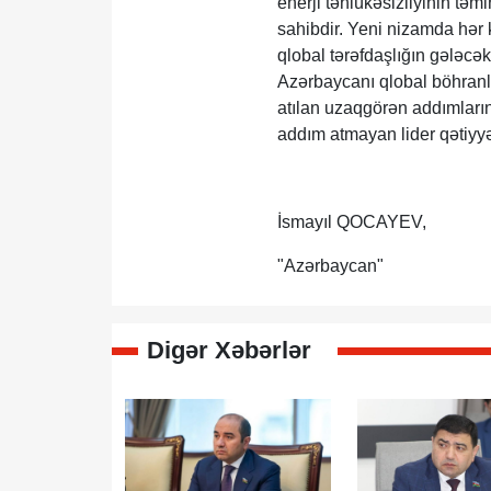
enerji təhlükəsizliyinin tə
sahibdir. Yeni nizamda hər k
qlobal tərəfdaşlığın gələcək
Azərbaycanı qlobal böhranla
atılan uzaqgörən addımların,
addım atmayan lider qətiyyə
İsmayıl QOCAYEV,
"Azərbaycan"
Digər Xəbərlər