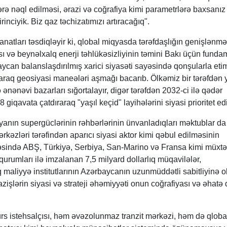
ələrə nəql edilməsi, ərazi və coğrafiya kimi parametrlərə baxsanız
rinciyik. Biz qaz təchizatımızı artıracağıq".
natları təsdiqləyir ki, qlobal miqyasda tərəfdaşlığın genişlənmə
sı və beynəlxalq enerji təhlükəsizliyinin təmini Bakı üçün funda
ycan balanslaşdırılmış xarici siyasəti sayəsində qonşularla et
raq geosiyasi maneələri aşmağı bacarıb. Ölkəmiz bir tərəfdən y
ə ənənəvi bazarları sığortalayır, digər tərəfdən 2032-ci ilə qədər
giqavata çatdıraraq "yaşıl keçid" layihələrini siyasi prioritet ed
yanın supergüclərinin rəhbərlərinin ünvanladıqları məktublar da
kəzləri tərəfindən aparıcı siyasi aktor kimi qəbul edilməsinin
vəsində ABŞ, Türkiyə, Serbiya, San-Marino və Fransa kimi müxtəl
 qurumları ilə imzalanan 7,5 milyard dollarlıq müqavilələr,
aliyyə institutlarının Azərbaycanın uzunmüddətli sabitliyinə o
azişlərin siyasi və strateji əhəmiyyəti onun coğrafiyası və əhatə 
rs istehsalçısı, həm əvəzolunmaz tranzit mərkəzi, həm də qloba