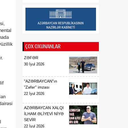
01:15
İ.Ş.Davudovun
08 Avqust
Azərbaycan
Respublikasının Pakistan
İslam Respublikasında
si,
fövqəladə və səlahiyyətli
mental
səfiri təyin edilməsi
imada
haqqında
üzillik
ÇOX OXUNANLAR
01:14
İ.Ş.Davudovun
ir.
ZƏFƏR
08 Avqust
Azərbaycan
30 İyul 2026
Respublikasının
Malayziyada, eyni
zamanda Bruney
"AZƏRBAYCAN"ın
if
Darüssalamda fövqəladə
"Zəfər" imzası
və səlahiyyətli səfiri
22 İyul 2026
lan
vəzifəsindən geri
çağırılması haqqında
dairəsi
AZƏRBAYCAN XALQI
İLHAM ƏLİYEVİ NİYƏ
01:14
X.N.Fərhadovun
SEVİR
l
08 Avqust
Azərbaycan
22 İyul 2026