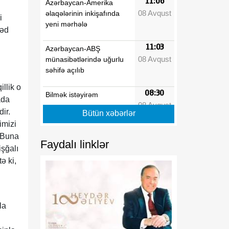
11:06
Azərbaycan-Amerika
08 Avqust
əlaqələrinin inkişafında
i
yeni mərhələ
həd
11:03
Azərbaycan-ABŞ
08 Avqust
münasibətlərində uğurlu
səhifə açılıb
llik o
08:30
Bilmək istəyirəm
ada
08 Avqust
ir.
Bütün xəbərlər
08:20
Türk birliyi: tarixi
imizi
08 Avqust
yaddaşdan yeni geosiyasi
. Buna
gücə doğru
Faydalı linklər
şğalı
ə ki,
08:10
Vaşinqton Zirvəsindən bir
08 Avqust
il sonra: Cənubi Qafqazın
yeni geosiyasi nizamı və
Azərbaycanın strateji
la
liderliyi