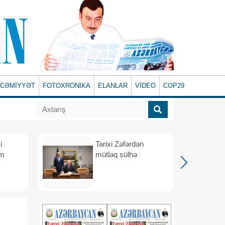
CƏMİYYƏT
FOTOXRONIKA
ELANLAR
VİDEO
COP29
i
Tarixi Zəfərdən
üm
mütləq sülhə