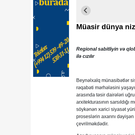
Müasir dünya niz
Regional sabitliyin və qlob
ilə cızılır
Beynəlxalq münasibətlər si
rəqabəti mərhələsini yaşayır
arasında təsir dairələri uğr
arxitekturasının sarsıldığı 
söykənən xarici siyasət yür
proseslərin axarını dəyişə
çevrilməkdədir.