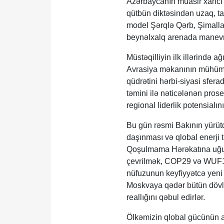
Azərbaycanın müasir xarici
qütbün diktəsindən uzaq, t
model Şərqlə Qərb, Şimalla
beynəlxalq arenada manevr
Müstəqilliyin ilk illərində a
Avrasiya məkanının mühüm g
qüdrətini hərbi-siyasi sfera
təmini ilə nəticələnən pro
regional liderlik potensialı
Bu gün rəsmi Bakının yürüt
daşınması və qlobal enerji 
Qoşulmama Hərəkatına uğurlu
çevrilmək, COP29 və WUF13 
nüfuzunun keyfiyyətcə yeni
Moskvaya qədər bütün dövlət
reallığını qəbul edirlər.
Ölkəmizin qlobal gücünün art