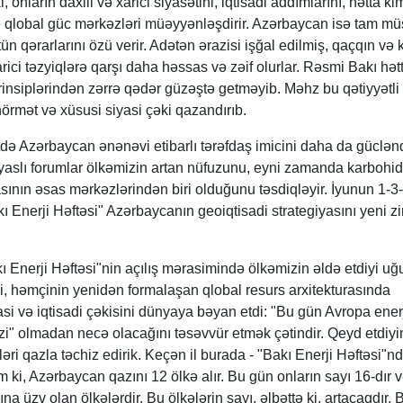
, onların daxili və xarici siyasətini, iqtisadi addımlarını, hətta ki
 qlobal güc mərkəzləri müəyyənləşdirir. Azərbaycan isə tam müs
tün qərarlarını özü verir. Adətən ərazisi işğal edilmiş, qaçqın və
ici təzyiqlərə qarşı daha həssas və zəif olurlar. Rəsmi Bakı hət
insiplərindən zərrə qədər güzəştə getməyib. Məhz bu qətiyyətli
örmət və xüsusi siyasi çəki qazandırıb.
ə Azərbaycan ənənəvi etibarlı tərəfdaş imicini daha da gücləndi
qyaslı forumlar ölkəmizin artan nüfuzunu, eyni zamanda karbohi
asının əsas mərkəzlərindən biri olduğunu təsdiqləyir. İyunun 1-3
ı Enerji Həftəsi" Azərbaycanın geoiqtisadi strategiyasını yeni z
 Enerji Həftəsi"nin açılış mərasimində ölkəmizin əldə etdiyi uğu
, həmçinin yenidən formalaşan qlobal resurs arxitekturasında
i və iqtisadi çəkisini dünyaya bəyan etdi: "Bu gün Avropa ener
i" olmadan necə olacağını təsəvvür etmək çətindir. Qeyd etdiyi
əri qazla təchiz edirik. Keçən il burada - "Bakı Enerji Həftəsi"
 ki, Azərbaycan qazını 12 ölkə alır. Bu gün onların sayı 16-dır 
na üzv olan ölkələrdir. Bu ölkələrin sayı, əlbəttə ki, artacaqdır. 