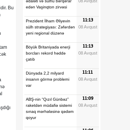
08 Avqust
ədaləti və sülhü bərqərar
edən Vaşinqton zirvəsi
dir. Bu
n
11:13
Prezident İlham Əliyevin
08 Avqust
sülh strategiyası: Zəfərdən
yeni regional düzənə
n
11:13
Böyük Britaniyada enerji
 tam
08 Avqust
borcları rekord həddə
cək
çatıb
11:11
Dünyada 2,2 milyard
08 Avqust
insanın görmə problemi
a
var
inə
al
11:09
ABŞ-nin “Qızıl Günbəz”
08 Avqust
raketdən müdafiə sistemi
aşdığı
sınaq mərhələsinə qədəm
qoyur