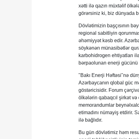
xətti ilə qazın müxtəlif ölk
görərsiniz ki, biz dünyada bi
Dövlətimizin başçısının bəya
regional sabitliyin qorunma
əhəmiyyət kəsb edir. Azərba
söykənən münasibətlər qura
karbohidrogen ehtiyatları il
bərpaolunan enerji gücünü 8 
"Bakı Enerji Həftəsi"nə dün
Azərbaycanın qlobal güc mər
göstəricisidir. Forum çərçi
ölkələrin qabaqcıl şirkət və
memorandumlar beynəlxalq m
etimadını nümayiş etdirir. S
ilə bağlıdır.
Bu gün dövlətimiz həm resu