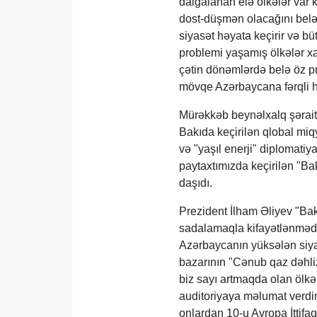
dalğalanan elə ölkələr var ki
dost-düşmən olacağını belə
siyasət həyata keçirir və bü
problemi yaşamış ölkələr xar
çətin dönəmlərdə belə öz pr
mövqe Azərbaycana fərqli h
Mürəkkəb beynəlxalq şəraitd
Bakıda keçirilən qlobal mi
və "yaşıl enerji" diplomatiy
paytaxtımızda keçirilən "Bak
daşıdı.
Prezident İlham Əliyev "Bakı
sadalamaqla kifayətlənmədi
Azərbaycanın yüksələn siyas
bazarının "Cənub qaz dəhliz
biz sayı artmaqda olan ölkəl
auditoriyaya məlumat verdim
onlardan 10-u Avropa İttifaqı