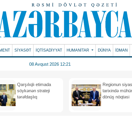
MENT
SİYASƏT
İQTİSADİYYAT
HUMANITAR
DÜNYA
İDMAN
08 Avqust 2026 12:21
Qarşılıqlı etimada
Regionun siyas
söykənən strateji
tarixində müh
tərəfdaşlıq
dönüş nöqtəsi