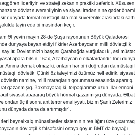
zaqgörən liderliyin və strateji zəkanın praktiki zəfəridir. Xüsusən
ənzərə dövlət suverenliyinin və siyasi iradənin nə qədər önəml
ir dünyada formal müstəqilliklə real suverenlik arasındakı sər
 şəkildə təyin edə bilməsindən keçir.
lham Əliyevin mayın 28-də Şuşa rayonunun Böyük Qaladərəsi
də dünyaya bəyan etdiyi fikirlər Azərbaycanın milli dövlətçilik
 sayılır. Dövlətimizin başçısı Qarabağda vurğuladı ki, əsl müstəqi
siyasət apara bilsin: "Bax, Azərbaycan o ölkələrdəndir. İndi düny
ar. Amma demək olmaz ki, onların hər biri doğrudan da müstəqild
stəqil dövlətik. Çünki öz taleyimizi özümüz həll edirik, siyasət
dövlətin naminə, milli maraqların qorunması əsasında aparırıq
t qazanmışıq. Baxmayaraq ki, torpaqlarımız uzun illər erməni i
üstəqil siyasət apararaq böyük hörmət qazanmışıq dünyada. Əlbətt
 ondan üç il sonra antiterror əməliyyatı, bizim Şanlı Zəfərimiz
unu dünyada daha da artırmışdır".
irləri beynəlxalq münasibətlər sisteminin reallığını üzə çıxarmaq
ycanın dövlətçilik fəlsəfəsini ortaya qoyur. BMT-də bayrağı