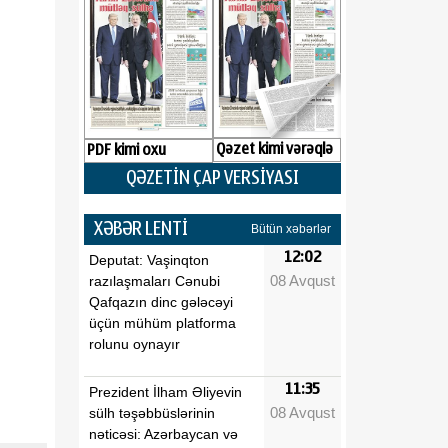
Qəzet kimi vərəqlə
PDF kimi oxu
QƏZETİN ÇAP VERSİYASI
XƏBƏR LENTİ
Bütün xəbərlər
12:02
Deputat: Vaşinqton
08 Avqust
razılaşmaları Cənubi
Qafqazın dinc gələcəyi
üçün mühüm platforma
rolunu oynayır
11:35
Prezident İlham Əliyevin
08 Avqust
sülh təşəbbüslərinin
nəticəsi: Azərbaycan və