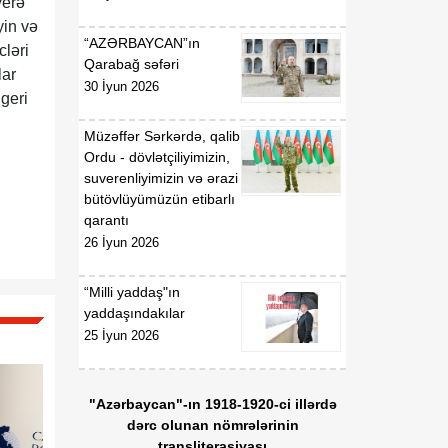
yerə
Respublikasının
Malayziyada fövqəladə və
yin və
“AZƏRBAYCAN”ın
səlahiyyətli səfiri təyin
cləri
Qarabağ səfəri
edilməsi haqqında
lar
30 İyun 2026
 geri
Müzəffər Sərkərdə, qalib
Ordu - dövlətçiliyimizin,
suverenliyimizin və ərazi
bütövlüyümüzün etibarlı
qarantı
26 İyun 2026
“Milli yaddaş"ın
yaddaşındakılar
25 İyun 2026
"Azərbaycan"-ın 1918-1920-ci illərdə
dərc olunan nömrələrinin
transliterasiyası