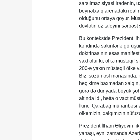
sarsılmaz siyasi iradənin, u
beynəlxalq arenadakı real m
olduğunu ortaya qoyur. Müas
dövlətin öz taleyini sərbəst
Bu kontekstdə Prezident İ
kəndində sakinlərlə görüşün
doktrinasının əsas manifesti
vaxt olur ki, ölkə müstəqil 
200-ə yaxın müstəqil ölkə v
Biz, sözün əsl mənasında, mü
heç kimə baxmadan xalqın, 
görə də dünyada böyük şöhrə
altında idi, hətta o vaxt m
İkinci Qarabağ müharibəsi və
ölkəmizin, xalqımızın nüfuz
Prezident İlham Əliyevin fik
yanaşı, eyni zamanda Azərba