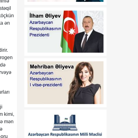
minlə
08:00
Azərbaycanın yeni dövlət
təqil
08 Avqust
davranış modeli: müdafiə
diplomatiyasından strateji
 köçkün
təşəbbüskarlığa
ta ən
01:16
N.Z.Nağdəliyevin
08 Avqust
Azərbaycan
Respublikasının Estoniya
rir.
Respublikasında
drogen
fövqəladə və səlahiyyətli
-də
səfiri təyin edilməsi
irvəyə
haqqında
01:16
A.A.Məhərrəmovun
rları
08 Avqust
Azərbaycan
Respublikasının Estoniya
ji
Respublikasında
m kimi,
fövqəladə və səlahiyyətli
ndə mən
səfiri vəzifəsindən geri
və
çağırılması haqqında
Boru