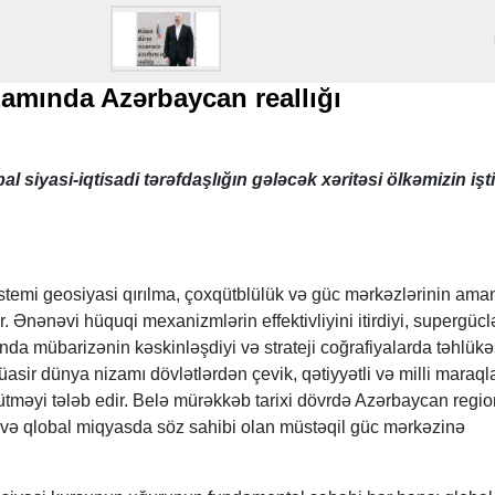
amında Azərbaycan reallığı
al siyasi-iqtisadi tərəfdaşlığın gələcək xəritəsi ölkəmizin işti
stemi geosiyasi qırılma, çoxqütblülük və güc mərkəzlərinin ama
. Ənənəvi hüquqi mexanizmlərin effektivliyini itirdiyi, supergücl
unda mübarizənin kəskinləşdiyi və strateji coğrafiyalarda təhlükə
müasir dünya nizamı dövlətlərdən çevik, qətiyyətli və milli maraql
ütməyi tələb edir. Belə mürəkkəb tarixi dövrdə Azərbaycan regio
n və qlobal miqyasda söz sahibi olan müstəqil güc mərkəzinə