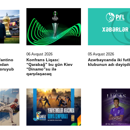
06 Avqust 2026
05 Avqust 2026
fantino
Konfrans Liqası:
Azərbaycanda iki fut
”ndan
“Qarabağ” bu gün Kiev
klubunun adı dəyişdi
qoruyub
“Dinamo”su ilə
qarşılaşacaq