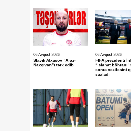
06 Avqust 2026
06 Avqust 2026
Slavik Alxasov “Araz-
FIFA prezidenti İn
Naxçıvan”ı tərk edib
“islahat böhranı
sonra vəzifəsini 
saxladı