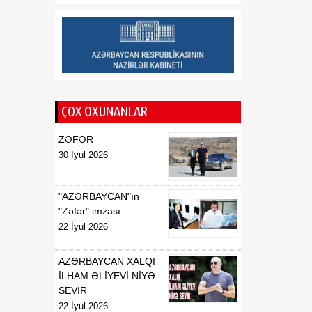
14:25
İctimai yerlərdə telefonun
06 Avqust
səsini açaraq istifadə
etmək normaya çevrilir
14:23
Kitablar ruhumuzu
06 Avqust
həqiqətən müalicə edə
ÇOX OXUNANLAR
bilirmi?
ZƏFƏR
30 İyul 2026
"AZƏRBAYCAN"ın
"Zəfər" imzası
22 İyul 2026
AZƏRBAYCAN XALQI
İLHAM ƏLİYEVİ NİYƏ
SEVİR
22 İyul 2026