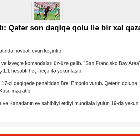
: Qətər son dəqiqə qolu ilə bir xal qaz
ında növbəti oyun keçirilib.
və İsveçrə komandaları üz-üzə gəlib. "San Francisko Bay Area
 1:1 hesablı heç-heçə ilə yekunlaşıb.
u 17-ci dəqiqədə penaltidən Brel Embolo vurub. Qətərin qoluna 
usi imza atıb.
 və Kanadanın ev sahibliyi etdiyi mundiala iyulun 19-da yekun