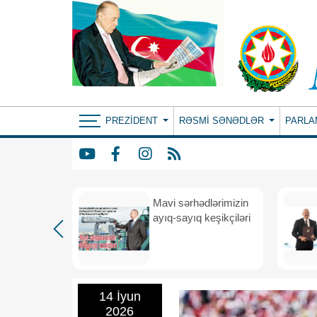
PREZIDENT
RƏSMI SƏNƏDLƏR
PARLA
Mavi sərhədlərimizin
nın
ayıq-sayıq keşikçiləri
eni dövr
14 İyun
2026