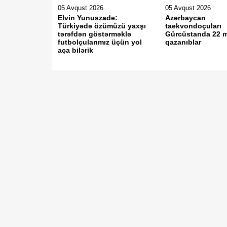
05 Avqust 2026
05 Avqust 2026
Elvin Yunuszadə:
Azərbaycan
Türkiyədə özümüzü yaxşı
taekvondoçuları
tərəfdən göstərməklə
Gürcüstanda 22 
futbolçularımız üçün yol
qazanıblar
aça bilərik