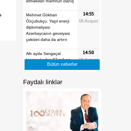
etməkdən məmnun olarıq
14:55
Mehmet Gökhan
b
06 Avqust
Özçubukçu: Yaşıl enerji
diplomatiyası
Azərbaycanın geosiyasi
çəkisini daha da artırır
14:50
Altı ayda Səngəçal
06 Avqust
terminalından 97 milyon
Bütün xəbərlər
barel neft və kondensat
ixrac edilib
Faydalı linklər
14:45
“Xəzər-Qara dəniz-Avropa
06 Avqust
Yaşıl Enerji Dəhlizi”
layihəsi Şərqlə Qərb
arasında yeni enerji
körpüsü formalaşdırır
14:40
İlin birinci yarısında “Azəri-
06 Avqust
Çıraq-Günəşli”dən