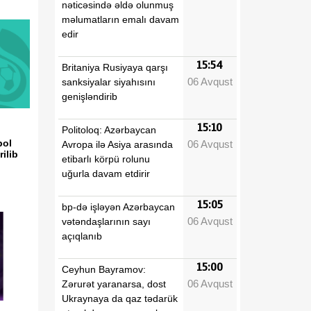
nəticəsində əldə olunmuş
məlumatların emalı davam
edir
15:54
Britaniya Rusiyaya qarşı
06 Avqust
sanksiyalar siyahısını
genişləndirib
15:10
Politoloq: Azərbaycan
bol
06 Avqust
Avropa ilə Asiya arasında
rilib
etibarlı körpü rolunu
uğurla davam etdirir
15:05
bp-də işləyən Azərbaycan
06 Avqust
vətəndaşlarının sayı
açıqlanıb
15:00
Ceyhun Bayramov:
06 Avqust
Zərurət yaranarsa, dost
Ukraynaya da qaz tədarük