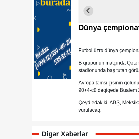
Dünya çempionatı
Futbol üzrə dünya çempionat
B qrupunun matçında Qətər 
stadionunda baş tutan görüş
Avropa təmsilçisinin qolun
90+4-cü dəqiqədə Bualem X
Qeyd edək ki, ABŞ, Meksika
vurulacaq.
Digər Xəbərlər