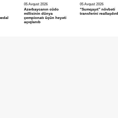
05 Avqust 2026
05 Avqust 2026
Azərbaycanın cüdo
“Sumqayıt” növbəti
millisinin dünya
transferini reallaşdırı
medal
çempionatı üçün heyəti
açıqlanıb