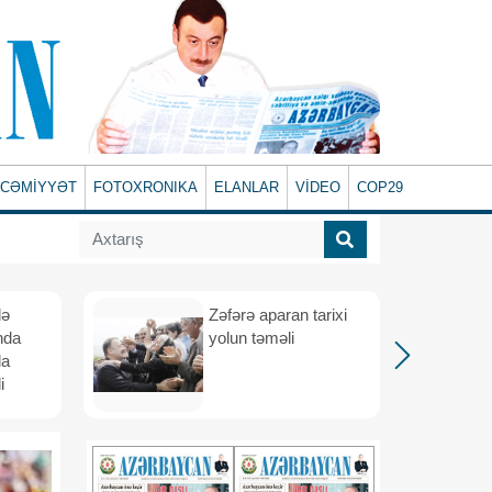
CƏMİYYƏT
FOTOXRONIKA
ELANLAR
VİDEO
COP29
lə
Zəfərə aparan tarixi
nda
yolun təməli
da
i