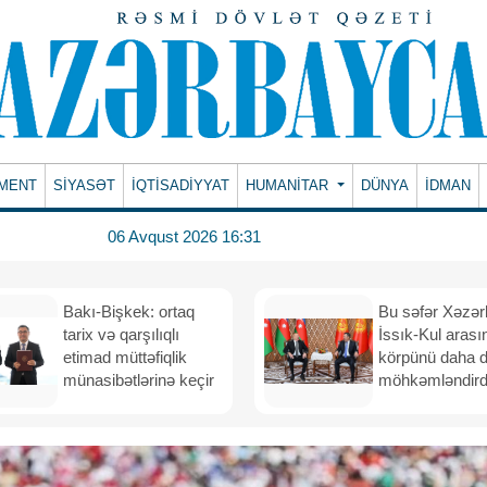
MENT
SİYASƏT
İQTİSADİYYAT
HUMANITAR
DÜNYA
İDMAN
06 Avqust 2026 16:31
Bakı-Bişkek: ortaq
Bu səfər Xəzər
tarix və qarşılıqlı
İssık-Kul arası
etimad müttəfiqlik
körpünü daha 
münasibətlərinə keçir
möhkəmləndird