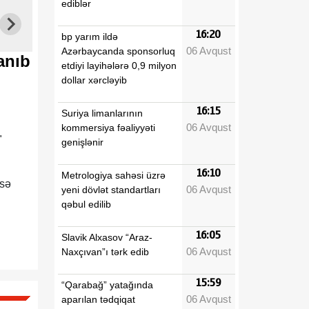
ediblər
16:20
bp yarım ildə
06 Avqust
Azərbaycanda sponsorluq
anıb
etdiyi layihələrə 0,9 milyon
dollar xərcləyib
16:15
Suriya limanlarının
06 Avqust
kommersiya fəaliyyəti
"
genişlənir
16:10
Metrologiya sahəsi üzrə
isə
06 Avqust
yeni dövlət standartları
qəbul edilib
16:05
Slavik Alxasov “Araz-
06 Avqust
Naxçıvan”ı tərk edib
15:59
“Qarabağ” yatağında
06 Avqust
aparılan tədqiqat