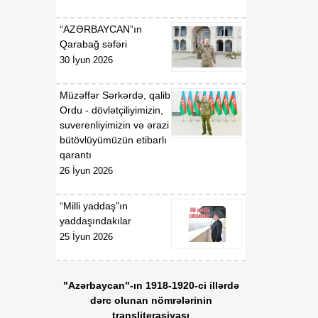
“AZƏRBAYCAN”ın
Qarabağ səfəri
30 İyun 2026
Müzəffər Sərkərdə, qalib
Ordu - dövlətçiliyimizin,
suverenliyimizin və ərazi
bütövlüyümüzün etibarlı
qarantı
26 İyun 2026
“Milli yaddaş"ın
yaddaşındakılar
25 İyun 2026
"Azərbaycan"-ın 1918-1920-ci illərdə
dərc olunan nömrələrinin
transliterasiyası