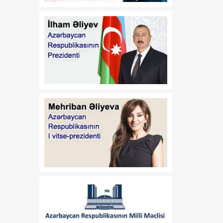
Azərbaycan dövlətinə 2
milyard kubmetr səmt qazı
verilib
14:35
Rusiya Ermənistanla
06 Avqust
ticarət dövriyyəsində
kəskin azalma olduğunu
bildirib
14:32
Azərbaycanın xarici işlər
06 Avqust
naziri İrpen şəhərində
olub
14:30
Sabahın hava proqnozu
06 Avqust
açıqlanıb
14:28
FIFA prezidenti İnfantino
06 Avqust
“islahat böhranı”ndan
sonra vəzifəsini qoruyub
saxladı