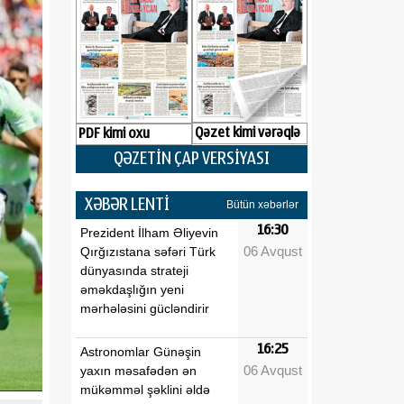
Qəzet kimi vərəqlə
PDF kimi oxu
QƏZETİN ÇAP VERSİYASI
XƏBƏR LENTİ
Bütün xəbərlər
16:30
Prezident İlham Əliyevin
06 Avqust
Qırğızıstana səfəri Türk
dünyasında strateji
əməkdaşlığın yeni
mərhələsini gücləndirir
16:25
Astronomlar Günəşin
06 Avqust
yaxın məsafədən ən
mükəmməl şəklini əldə