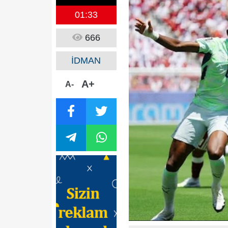
01:33
666
İDMAN
A+
A-