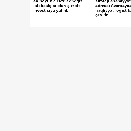
ən böyük elektrik enerjisi
strateji əhəmiyyət
istehsalçısı olan şirkətə
artması Azərbayc
investisiya yatırıb
nəqliyyat-logisti
çevirir