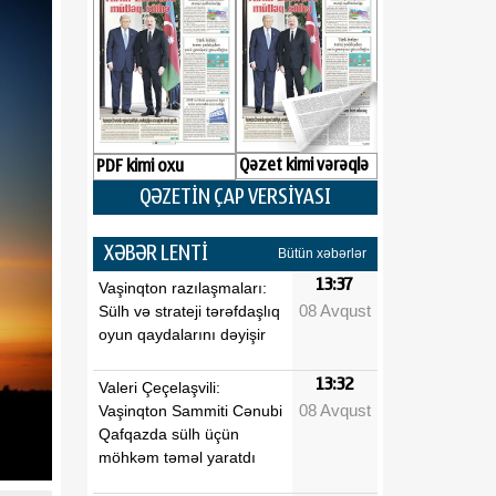
Qəzet kimi vərəqlə
PDF kimi oxu
QƏZETİN ÇAP VERSİYASI
XƏBƏR LENTİ
Bütün xəbərlər
13:37
Vaşinqton razılaşmaları:
08 Avqust
Sülh və strateji tərəfdaşlıq
oyun qaydalarını dəyişir
13:32
Valeri Çeçelaşvili:
08 Avqust
Vaşinqton Sammiti Cənubi
Qafqazda sülh üçün
möhkəm təməl yaratdı