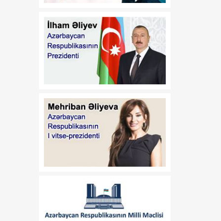
qoyur
11:06
Azərbaycan-Amerika
08 Avqust
əlaqələrinin inkişafında
yeni mərhələ
11:03
Azərbaycan-ABŞ
08 Avqust
münasibətlərində uğurlu
səhifə açılıb
08:30
Bilmək istəyirəm
08 Avqust
08:20
Türk birliyi: tarixi
08 Avqust
yaddaşdan yeni geosiyasi
gücə doğru
08:10
Vaşinqton Zirvəsindən bir
08 Avqust
il sonra: Cənubi Qafqazın
yeni geosiyasi nizamı və
Azərbaycanın strateji