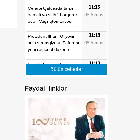
11:15
Cənubi Qafqazda tarixi
08 Avqust
ədaləti və sülhü bərqərar
edən Vaşinqton zirvəsi
11:13
Prezident İlham Əliyevin
08 Avqust
sülh strategiyası: Zəfərdən
yeni regional düzənə
11:13
Böyük Britaniyada enerji
Bütün xəbərlər
08 Avqust
borcları rekord həddə
çatıb
Faydalı linklər
11:11
Dünyada 2,2 milyard
08 Avqust
insanın görmə problemi
var
11:09
ABŞ-nin “Qızıl Günbəz”
08 Avqust
raketdən müdafiə sistemi
sınaq mərhələsinə qədəm