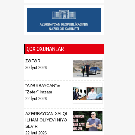
liderliyi
08:00
Azərbaycanın yeni dövlət
08 Avqust
davranış modeli: müdafiə
diplomatiyasından strateji
təşəbbüskarlığa
ÇOX OXUNANLAR
ZƏFƏR
30 İyul 2026
"AZƏRBAYCAN"ın
"Zəfər" imzası
22 İyul 2026
AZƏRBAYCAN XALQI
İLHAM ƏLİYEVİ NİYƏ
SEVİR
22 İyul 2026