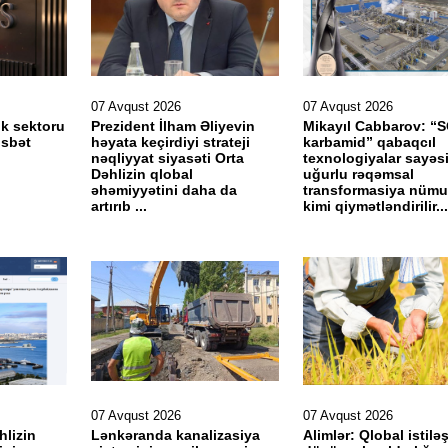
07 Avqust 2026
07 Avqust 2026
k sektoru
Prezident İlham Əliyevin
Mikayıl Cabbarov: 
sbət
həyata keçirdiyi strateji
karbamid” qabaqcıl
nəqliyyat siyasəti Orta
texnologiyalar sayəs
Dəhlizin qlobal
uğurlu rəqəmsal
əhəmiyyətini daha da
transformasiya nümu
artırıb ...
kimi qiymətləndirilir...
07 Avqust 2026
07 Avqust 2026
hlizin
Lənkəranda kanalizasiya
Alimlər: Qlobal istil