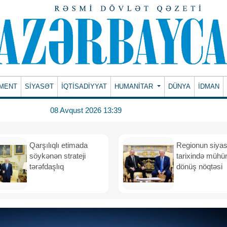
MENT
SİYASƏT
İQTİSADİYYAT
HUMANITAR
DÜNYA
İDMAN
08 Avqust 2026 13:39
Qarşılıqlı etimada
Regionun siyas
söykənən strateji
tarixində müh
tərəfdaşlıq
dönüş nöqtəsi