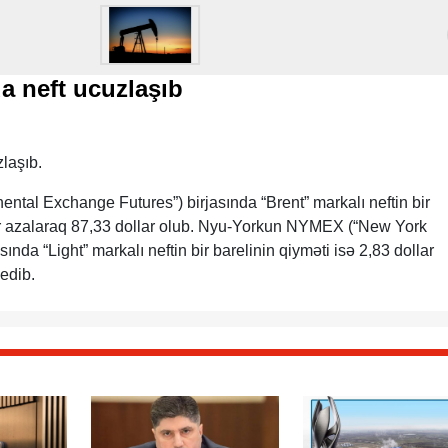
a neft ucuzlaşıb
zlaşıb.
ntal Exchange Futures”) birjasında “Brent” markalı neftin bir
lar azalaraq 87,33 dollar olub. Nyu-Yorkun NYMEX (“New York
ında “Light” markalı neftin bir barelinin qiyməti isə 2,83 dollar
 edib.