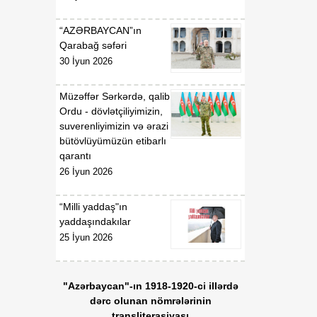
“AZƏRBAYCAN”ın
Qarabağ səfəri
30 İyun 2026
Müzəffər Sərkərdə, qalib
Ordu - dövlətçiliyimizin,
suverenliyimizin və ərazi
bütövlüyümüzün etibarlı
qarantı
26 İyun 2026
“Milli yaddaş"ın
yaddaşındakılar
25 İyun 2026
"Azərbaycan"-ın 1918-1920-ci illərdə
dərc olunan nömrələrinin
transliterasiyası