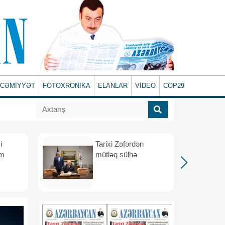
CƏMİYYƏT
FOTOXRONIKA
ELANLAR
VİDEO
COP29
i
Tarixi Zəfərdən
üm
mütləq sülhə