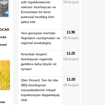
08 Avqust
sülh təşəbbüslərinin
nəticəsi: Azərbaycan və
Ermənistan bir-birini
potensial tərəfdaş kimi
qəbul edir
“SOCAR
11:30
Yeni geosiyasi mərhələ:
ində
08 Avqust
Vaşinqton razılaşmaları və
regional əməkdaşlıq
nəsi
11:25
Amerikalı ekspert:
08 Avqust
Azərbaycan regionda
getdikcə daha böyük rol
oynayır
11:20
Qlen Hovard: Son bir ildə
08 Avqust
ABŞ-Azərbaycan
münasibətlərinin inkişaf
trayektoriyası diqqətəlayiq
olub
əşmə