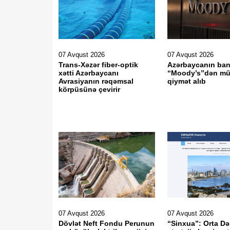
07 Avqust 2026
07 Avqust 2026
Trans-Xəzər fiber-optik
Azərbaycanın ban
xətti Azərbaycanı
“Moody’s”dən mü
Avrasiyanın rəqəmsal
qiymət alıb
körpüsünə çevirir
07 Avqust 2026
07 Avqust 2026
Dövlət Neft Fondu Perunun
“Sinxua”: Orta Də