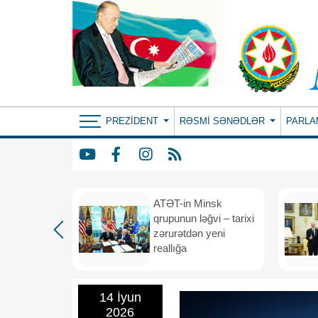
PREZIDENT
RƏSMI SƏNƏDLƏR
PARLA
ın yeni
ATƏT-in Minsk
anış
qrupunun ləğvi – tarixi
dafiə
zərurətdən yeni
asından
reallığa
rlığa
14 İyun
2026