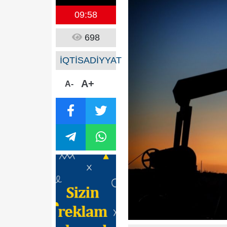
09:58
698
İQTİSADİYYAT
A+
A-