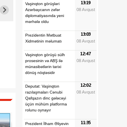
13:19
Vaşinqton görüşləri
08 Avqust
Azərbaycanın zəfər
diplomatiyasında yeni
mərhələ oldu
13:03
Prezidentin Mətbuat
08 Avqust
Xidmətinin məlumatı
12:47
Vaşinqton görüşü sülh
08 Avqust
prosesinin və ABŞ ilə
münasibətlərin tarixi
dönüş nöqtəsidir
12:02
Deputat: Vaşinqton
08 Avqust
razılaşmaları Cənubi
Qafqazın dinc gələcəyi
üçün mühüm platforma
rolunu oynayır
11:35
Prezident İlham Əliyevin