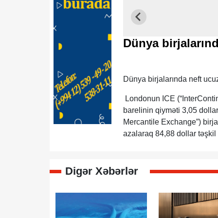
Dünya birjalarınd
Dünya birjalarında neft ucu
Londonun ICE (“InterContine
barelinin qiyməti 3,05 dol
Mercantile Exchange”) birjas
azalaraq 84,88 dollar təşkil
Digər Xəbərlər