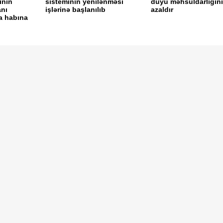
inin
sisteminin yenilənməsi
düyü məhsuldarlığını
anı
işlərinə başlanılıb
azaldır
ka habına