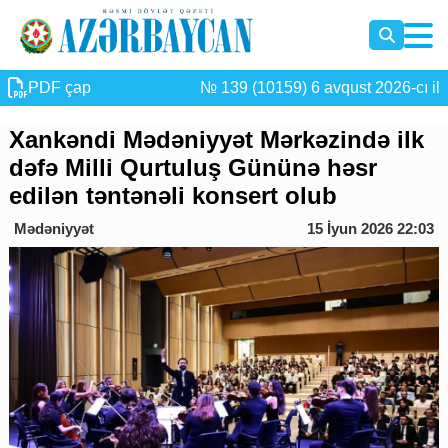
PDF çap
№ 139 (10159) 6 avqust 2026-cı il
Xankəndi Mədəniyyət Mərkəzində ilk
dəfə Milli Qurtuluş Gününə həsr
edilən təntənəli konsert olub
Mədəniyyət
15 İyun 2026 22:03