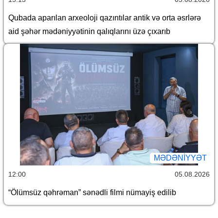
Qubada aparılan arxeoloji qazıntılar antik və orta əsrlərə
aid şəhər mədəniyyətinin qalıqlarını üzə çıxarıb
MƏDƏNIYYƏT
12:00
05.08.2026
“Ölümsüz qəhrəman” sənədli filmi nümayiş edilib