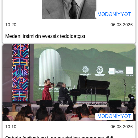
MƏDƏNIYYƏT
10:20
06.08.2026
Mədəni irsimizin əvəzsiz tədqiqatçısı
MƏDƏNIYYƏT
10:10
06.08.2026