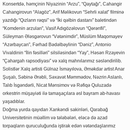
Konsertdə, həmçinin Niyazinin “Arzu”, “Qaytağı”, Cahangir
Cahangirovun “Alagöz”, Arif Məlikovun “Sehrli xalat” filminə
yazdığı “Qızların rəqsi” və “İki qəlbin dastanı” baletindən
“Komdenin arzuları”, Vasif Adıgözəlovun “Qərənfil”,
Süleyman Ələsgərovun “Vətənimdir”, Müslüm Maqomayev
“Azərbaycan”, Fərhad Bədəlbəylinin “Dəniz”, Antonio
Vivaldinin “İlin fəsilləri” silsiləsindən “Yay”, Həsən Rzayevin
“Çahargah rapsodiyası” və xalq mahnılarımız səsləndirilib.
Solistlər Xalq artisti Gülnaz İsmayılova, Əməkdar artist Anar
Şuşalı, Səbinə Ərəbli, Səxavət Məmmədov, Nəzrin Aslanlı,
Talıb İsgǝndǝrli, Nicat Mənsimov və Rəfiqə Quluzadə
orkestrin müşayiəti ilə tamaşaçılara əsl bayram ab-havası
yaşadıblar.
Doğma yurda qayıdan Xankəndi sakinləri, Qarabağ
Universitetinin müəllim və tələbələri, eləcə də azad
torpaqların quruculuğunda iştirak edən vətəndaşlarımız