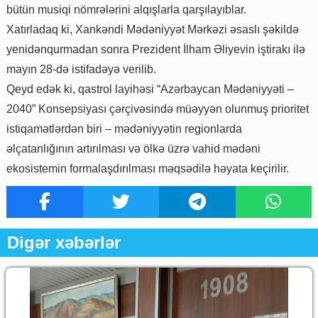
bütün musiqi nömrələrini alqışlarla qarşılayıblar.
Xatırladaq ki, Xankəndi Mədəniyyət Mərkəzi əsaslı şəkildə
yenidənqurmadan sonra Prezident İlham Əliyevin iştirakı ilə
mayın 28-də istifadəyə verilib.
Qeyd edək ki, qastrol layihəsi “Azərbaycan Mədəniyyəti –
2040” Konsepsiyası çərçivəsində müəyyən olunmuş prioritet
istiqamətlərdən biri – mədəniyyətin regionlarda
əlçatanlığının artırılması və ölkə üzrə vahid mədəni
ekosistemin formalaşdırılması məqsədilə həyata keçirilir.
Digər xəbərlər