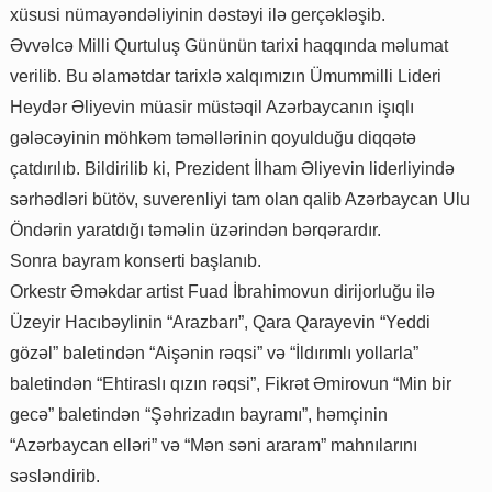
xüsusi nümayəndəliyinin dəstəyi ilə gerçəkləşib.
Əvvəlcə Milli Qurtuluş Gününün tarixi haqqında məlumat
verilib. Bu əlamətdar tarixlə xalqımızın Ümummilli Lideri
Heydər Əliyevin müasir müstəqil Azərbaycanın işıqlı
gələcəyinin möhkəm təməllərinin qoyulduğu diqqətə
çatdırılıb. Bildirilib ki, Prezident İlham Əliyevin liderliyində
sərhədləri bütöv, suverenliyi tam olan qalib Azərbaycan Ulu
Öndərin yaratdığı təməlin üzərindən bərqərardır.
Sonra bayram konserti başlanıb.
Orkestr Əməkdar artist Fuad İbrahimovun dirijorluğu ilə
Üzeyir Hacıbəylinin “Arazbarı”, Qara Qarayevin “Yeddi
gözəl” baletindən “Aişənin rəqsi” və “İldırımlı yollarla”
baletindən “Ehtiraslı qızın rəqsi”, Fikrət Əmirovun “Min bir
gecə” baletindən “Şəhrizadın bayramı”, həmçinin
“Azərbaycan elləri” və “Mǝn sǝni araram” mahnılarını
səsləndirib.