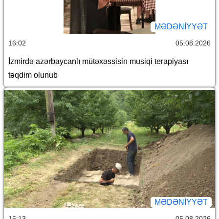
MƏDƏNIYYƏT
16:02
05.08.2026
İzmirdə azərbaycanlı mütəxəssisin musiqi terapiyası
təqdim olunub
MƏDƏNIYYƏT
15:13
05.08.2026