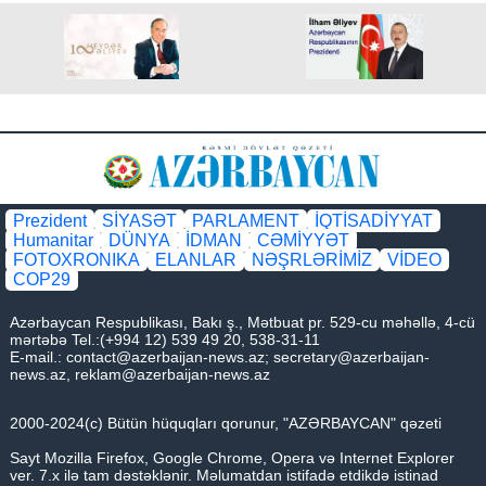
Prezident
SİYASƏT
PARLAMENT
İQTİSADİYYAT
Humanitar
DÜNYA
İDMAN
CƏMİYYƏT
FOTOXRONIKA
ELANLAR
NƏŞRLƏRİMİZ
VİDEO
COP29
Azərbaycan Respublikası, Bakı ş., Mətbuat pr. 529-cu məhəllə, 4-cü
mərtəbə Tel.:(+994 12) 539 49 20, 538-31-11
E-mail.:
contact@azerbaijan-news.az
;
secretary@azerbaijan-
news.az
,
reklam@azerbaijan-news.az
2000-2024(c) Bütün hüquqları qorunur, "AZƏRBAYCAN" qəzeti
Sayt Mozilla Firefox, Google Chrome, Opera və Internet Explorer
ver. 7.x ilə tam dəstəklənir. Məlumatdan istifadə etdikdə istinad