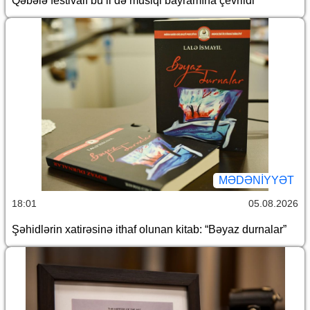
Qəbələ festivalı bu il də musiqi bayramına çevrildi
MƏDƏNIYYƏT
18:01
05.08.2026
Şəhidlərin xatirəsinə ithaf olunan kitab: “Bəyaz durnalar”