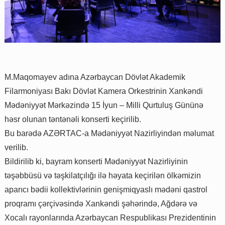
M.Maqomayev adına Azərbaycan Dövlət Akademik
Filarmoniyası Bakı Dövlət Kamera Orkestrinin Xankəndi
Mədəniyyət Mərkəzində 15 İyun – Milli Qurtuluş Gününə
həsr olunan təntənəli konserti keçirilib.
Bu barədə AZƏRTAC-a Mədəniyyət Nazirliyindən məlumat
verilib.
Bildirilib ki, bayram konserti Mədəniyyət Nazirliyinin
təşəbbüsü və təşkilatçılığı ilə həyata keçirilən ölkəmizin
aparıcı bədii kollektivlərinin genişmiqyaslı mədəni qastrol
proqramı çərçivəsində Xankəndi şəhərində, Ağdərə və
Xocalı rayonlarında Azərbaycan Respublikası Prezidentinin