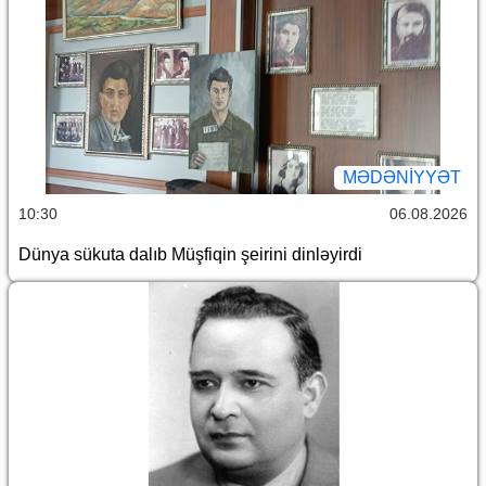
MƏDƏNIYYƏT
10:30
06.08.2026
Dünya sükuta dalıb Müşfiqin şeirini dinləyirdi