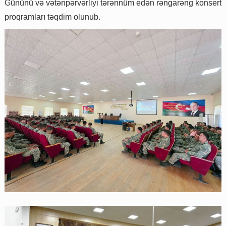
Gününü və vətənpərvərliyi tərənnüm edən rəngarəng konsert
proqramları təqdim olunub.