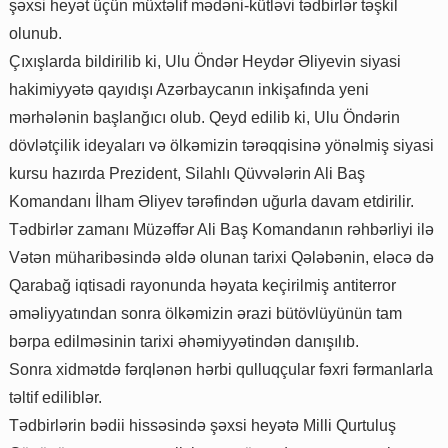
şəxsi heyət üçün müxtəlif mədəni-kütləvi tədbirlər təşkil
olunub.
Çıxışlarda bildirilib ki, Ulu Öndər Heydər Əliyevin siyasi
hakimiyyətə qayıdışı Azərbaycanın inkişafında yeni
mərhələnin başlanğıcı olub. Qeyd edilib ki, Ulu Öndərin
dövlətçilik ideyaları və ölkəmizin tərəqqisinə yönəlmiş siyasi
kursu hazırda Prezident, Silahlı Qüvvələrin Ali Baş
Komandanı İlham Əliyev tərəfindən uğurla davam etdirilir.
Tədbirlər zamanı Müzəffər Ali Baş Komandanın rəhbərliyi ilə
Vətən müharibəsində əldə olunan tarixi Qələbənin, eləcə də
Qarabağ iqtisadi rayonunda həyata keçirilmiş antiterror
əməliyyatından sonra ölkəmizin ərazi bütövlüyünün tam
bərpa edilməsinin tarixi əhəmiyyətindən danışılıb.
Sonra xidmətdə fərqlənən hərbi qulluqçular fəxri fərmanlarla
təltif ediliblər.
Tədbirlərin bədii hissəsində şəxsi heyətə Milli Qurtuluş