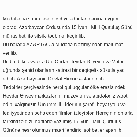
Müdafiə nazirinin təsdiq etdiyi tədbirlər planına uyğun
olaraq, Azərbaycan Ordusunda 15 İyun - Milli Qurtuluş Günü
münasibəti ilə silsilə tədbirlər keçirilib.
Bu barədə AZƏRTAC-a Müdafiə Nazirliyindən məlumat
verilib.
Bildirilib ki, əvvəlcə Ulu Öndər Heydər Əliyevin və Vətən
uğrunda şəhid olanların xatirəsi bir dəqiqəlik sükutla yad
edilib. Azərbaycanın Dövlət Himni səsləndirilib.
Tədbirlər çərçivəsində hərbi qulluqçular ölkə ərazisindəki
Heydər Əliyev mərkəzlərini, muzeyləri və abidələri ziyarət
edib, xalqımızın Ümummilli Liderinin şərəfli həyat yolu və
fəaliyyətindən bəhs edən filmləri izləyiblər. Həmçinin onlarla
tariximizə qızıl hərflərlə yazılmış 15 İyun - Milli Qurtuluş
Gününə həsr olunmuş maarifləndirici söhbətlər aparılıb,