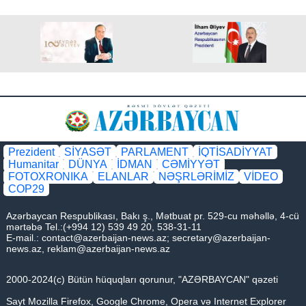
Prezident
SİYASƏT
PARLAMENT
İQTİSADİYYAT
Humanitar
DÜNYA
İDMAN
CƏMİYYƏT
FOTOXRONIKA
ELANLAR
NƏŞRLƏRİMİZ
VİDEO
COP29
Azərbaycan Respublikası, Bakı ş., Mətbuat pr. 529-cu məhəllə, 4-cü
mərtəbə Tel.:(+994 12) 539 49 20, 538-31-11
E-mail.:
contact@azerbaijan-news.az
;
secretary@azerbaijan-
news.az
,
reklam@azerbaijan-news.az
2000-2024(c) Bütün hüquqları qorunur, "AZƏRBAYCAN" qəzeti
Sayt Mozilla Firefox, Google Chrome, Opera və Internet Explorer