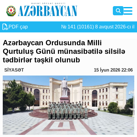
PDF çap
№ 141 (10161) 8 avqust 2026-cı il
Azərbaycan Ordusunda Milli
Qurtuluş Günü münasibətilə silsilə
tədbirlər təşkil olunub
SİYASƏT
15 İyun 2026 22:06