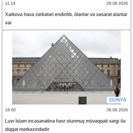
11:14
09.08.2026
Xarkova hava zərbələri endirilib, ölənlər və xəsarət alanlar
var
DÜNYA
18:00
08.08.2026
Luvr İslam incəsənətinə həsr olunmuş müvəqqəti sərgi ilə
diqqət mərkəzindədir