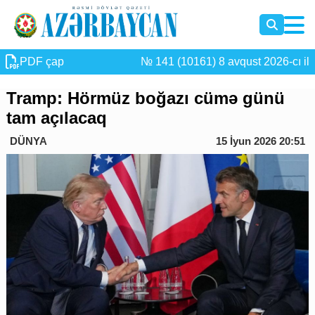
PDF çap
№ 141 (10161) 8 avqust 2026-cı il
Tramp: Hörmüz boğazı cümə günü
tam açılacaq
DÜNYA
15 İyun 2026 20:51