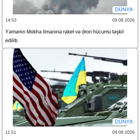
DÜNYA
14:53
09.08.2026
Yəmənin Mokha limanına raket və dron hücumu təşkil
edilib
DÜNYA
11:51
09.08.2026