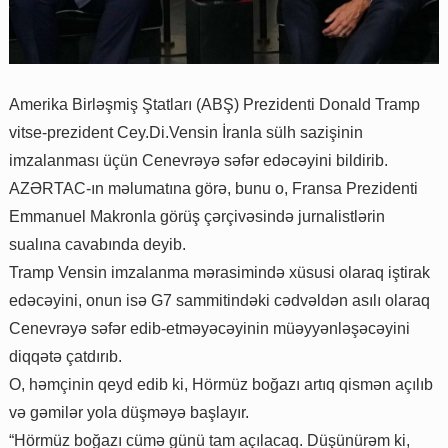
Amerika Birləşmiş Ştatları (ABŞ) Prezidenti Donald Tramp
vitse-prezident Cey.Di.Vensin İranla sülh sazişinin
imzalanması üçün Cenevrəyə səfər edəcəyini bildirib.
AZƏRTAC-ın məlumatına görə, bunu o, Fransa Prezidenti
Emmanuel Makronla görüş çərçivəsində jurnalistlərin
sualına cavabında deyib.
Tramp Vensin imzalanma mərasimində xüsusi olaraq iştirak
edəcəyini, onun isə G7 sammitindəki cədvəldən asılı olaraq
Cenevrəyə səfər edib-etməyəcəyinin müəyyənləşəcəyini
diqqətə çatdırıb.
O, həmçinin qeyd edib ki, Hörmüz boğazı artıq qismən açılıb
və gəmilər yola düşməyə başlayır.
“Hörmüz boğazı cümə günü tam açılacaq. Düşünürəm ki,