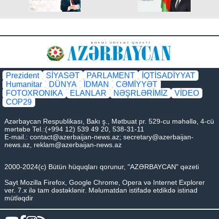
Prezident
SİYASƏT
PARLAMENT
İQTİSADİYYAT
Humanitar
DÜNYA
İDMAN
CƏMİYYƏT
FOTOXRONIKA
ELANLAR
NƏŞRLƏRİMİZ
VİDEO
COP29
Azərbaycan Respublikası, Bakı ş., Mətbuat pr. 529-cu məhəllə, 4-cü
mərtəbə Tel.:(+994 12) 539 49 20, 538-31-11
E-mail.:
contact@azerbaijan-news.az
;
secretary@azerbaijan-
news.az
,
reklam@azerbaijan-news.az
2000-2024(c) Bütün hüquqları qorunur, "AZƏRBAYCAN" qəzeti
Sayt Mozilla Firefox, Google Chrome, Opera və Internet Explorer
ver. 7.x ilə tam dəstəklənir. Məlumatdan istifadə etdikdə istinad
mütləqdir