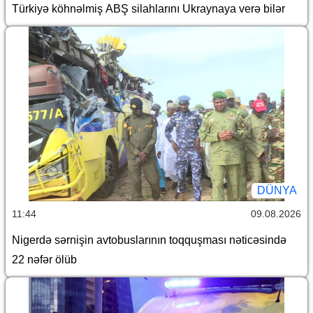
Türkiyə köhnəlmiş ABŞ silahlarını Ukraynaya verə bilər
DÜNYA
11:44
09.08.2026
Nigerdə sərnişin avtobuslarının toqquşması nəticəsində
22 nəfər ölüb