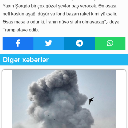
Yaxın Şərqdə bir çox gözəl şeylər baş verəcək. Ən əsası,
neft kəskin aşağı düşür və fond bazarı raket kimi yüksəlir.
Əsas məsələ odur ki, İranın nüvə silahı olmayacaq”,- deyə
Tramp əlavə edib.
Digər xəbərlər