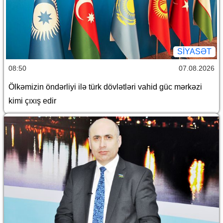
SİYASƏT
08:50
07.08.2026
Ölkəmizin öndərliyi ilə türk dövlətləri vahid güc mərkəzi
kimi çıxış edir