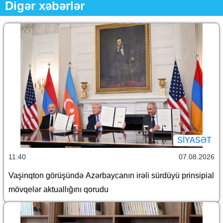
Digər xəbərlər
SİYASƏT
11:40
07.08.2026
Vaşinqton görüşündə Azərbaycanın irəli sürdüyü prinsipial
mövqelər aktuallığını qorudu