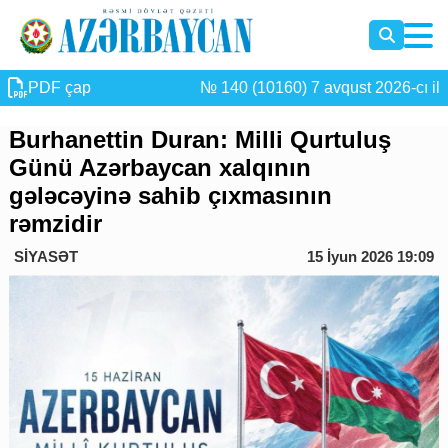
PDF çap
№ 140 (10160) 7 avqust 2026-cı il
Burhanettin Duran: Milli Qurtuluş
Günü Azərbaycan xalqının
gələcəyinə sahib çıxmasının
rəmzidir
SİYASƏT
15 İyun 2026 19:09