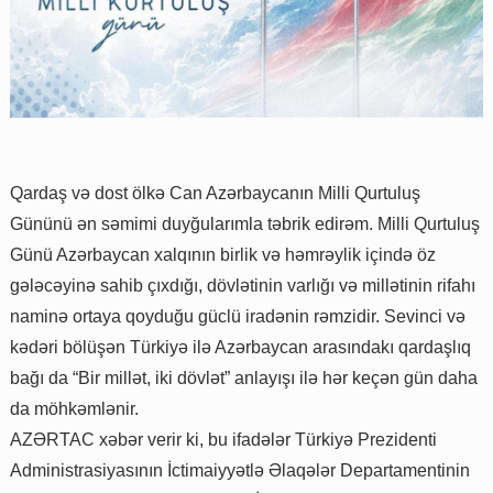
Qardaş və dost ölkə Can Azərbaycanın Milli Qurtuluş
Gününü ən səmimi duyğularımla təbrik edirəm. Milli Qurtuluş
Günü Azərbaycan xalqının birlik və həmrəylik içində öz
gələcəyinə sahib çıxdığı, dövlətinin varlığı və millətinin rifahı
naminə ortaya qoyduğu güclü iradənin rəmzidir. Sevinci və
kədəri bölüşən Türkiyə ilə Azərbaycan arasındakı qardaşlıq
bağı da “Bir millət, iki dövlət” anlayışı ilə hər keçən gün daha
da möhkəmlənir.
AZƏRTAC xəbər verir ki, bu ifadələr Türkiyə Prezidenti
Administrasiyasının İctimaiyyətlə Əlaqələr Departamentinin