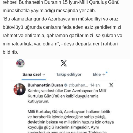
rəhbəri Burhanettin Duranın 15 İyun-Milli Qurtuluş Günü
münasibətilə yayımladığı mesajında yer alıb.
“Bu əlamətdar gündə Azərbaycanın müstəqilliyi və ərazi
bütövlüyü uğrunda canlarını fəda edən əziz şəhidlərimizi
rəhmət və ehtiramla, qəhrəman qazilərimizi isə şükran və
minnətdarlıqla yad edirəm”, - deyə departament rəhbəri
bildirib.