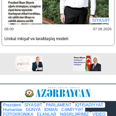
SİYASƏT
08:00
07.08.2026
Unikal inkişaf və tərəfdaşlıq modeli
Prezident
SİYASƏT
PARLAMENT
İQTİSADİYYAT
Humanitar
DÜNYA
İDMAN
CƏMİYYƏT
FOTOXRONIKA
ELANLAR
NƏŞRLƏRİMİZ
VİDEO