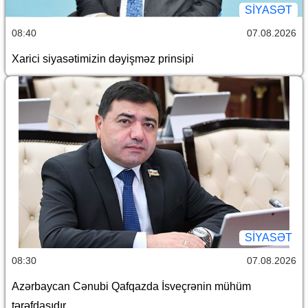
SİYASƏT
08:40
07.08.2026
Xarici siyasətimizin dəyişməz prinsipi
SİYASƏT
08:30
07.08.2026
Azərbaycan Cənubi Qafqazda İsveçrənin mühüm
tərəfdaşıdır