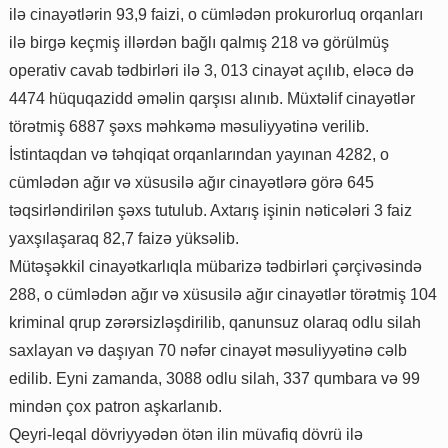
ilə cinayətlərin 93,9 faizi, o cümlədən prokurorluq orqanları
ilə birgə keçmiş illərdən bağlı qalmış 218 və görülmüş
operativ cavab tədbirləri ilə 3, 013 cinayət açılıb, eləcə də
4474 hüquqazidd əməlin qarşısı alınıb. Müxtəlif cinayətlər
törətmiş 6887 şəxs məhkəmə məsuliyyətinə verilib.
İstintaqdan və təhqiqat orqanlarından yayınan 4282, o
cümlədən ağır və xüsusilə ağır cinayətlərə görə 645
təqsirləndirilən şəxs tutulub. Axtarış işinin nəticələri 3 faiz
yaxşılaşaraq 82,7 faizə yüksəlib.
Mütəşəkkil cinayətkarlıqla mübarizə tədbirləri çərçivəsində
288, o cümlədən ağır və xüsusilə ağır cinayətlər törətmiş 104
kriminal qrup zərərsizləşdirilib, qanunsuz olaraq odlu silah
saxlayan və daşıyan 70 nəfər cinayət məsuliyyətinə cəlb
edilib. Eyni zamanda, 3088 odlu silah, 337 qumbara və 99
mindən çox patron aşkarlanıb.
Qeyri-leqal dövriyyədən ötən ilin müvafiq dövrü ilə