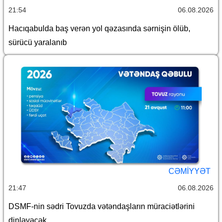
21:54
06.08.2026
Hacıqabulda baş verən yol qəzasında sərnişin ölüb,
sürücü yaralanıb
CƏMİYYƏT
21:47
06.08.2026
DSMF-nin sədri Tovuzda vətəndaşların müraciətlərini
dinləyəcək