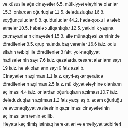
və xüsusilə ağır cinayətlər 6,5, mülkiyyət əleyhinə olanlar
15,3, onlardan oğurluqlar 11,5, dələduzluqlar 16,8,
soyğunçuluqlar 8,8, quldurluqlar 44,2, hədə-qorxu ilə tələb
etmələr 10,5, habelə xuliqanlıqlar 12,5, yetkinlik yaşına
çatmayanların cinayətləri 15,3, ailə münaqişəsi zəminində
törədilənlər 3,5, qrup halında baş verənlər 16,6 faiz, odlu
silahın tətbiqi ilə törədilənlər 3 fakt, yol-nəqliyyat
hadisələrinin sayı 7,6 faiz, qəzalarda xəsarət alanların sayı
19 faiz, həlak olanların sayı 9 faiz azalıb.
Cinayətlərin açılması 1,1 faiz, qeyri-aşkar şəraitdə
törədilənlərin açılması 2,5 faiz, mülkiyyət əleyhinə olanların
açılması 4,4 faiz, onlardan oğurluqların açılması 10,7 faiz,
dələduzluqların açılması 1,2 faiz yaxşılaşıb, adam oğurluğu
və avtonəqliyyat vasitəsinin qaçırılması cinayətlərinin
açılması tam təmin edilib.
Həyata keçirilmiş istintaq hərəkətləri və əməliyyat tədbirləri