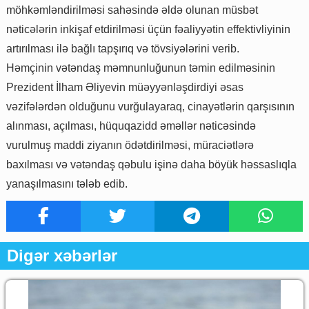
möhkəmləndirilməsi sahəsində əldə olunan müsbət
nəticələrin inkişaf etdirilməsi üçün fəaliyyətin effektivliyinin
artırılması ilə bağlı tapşırıq və tövsiyələrini verib.
Həmçinin vətəndaş məmnunluğunun təmin edilməsinin
Prezident İlham Əliyevin müəyyənləşdirdiyi əsas
vəzifələrdən olduğunu vurğulayaraq, cinayətlərin qarşısının
alınması, açılması, hüquqazidd əməllər nəticəsində
vurulmuş maddi ziyanın ödətdirilməsi, müraciətlərə
baxılması və vətəndaş qəbulu işinə daha böyük həssaslıqla
yanaşılmasını tələb edib.
Digər xəbərlər