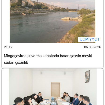
CƏMİYYƏT
21:12
06.08.2026
Mingəçevirdə suvarma kanalında batan şəxsin meyiti
sudan çıxarılıb