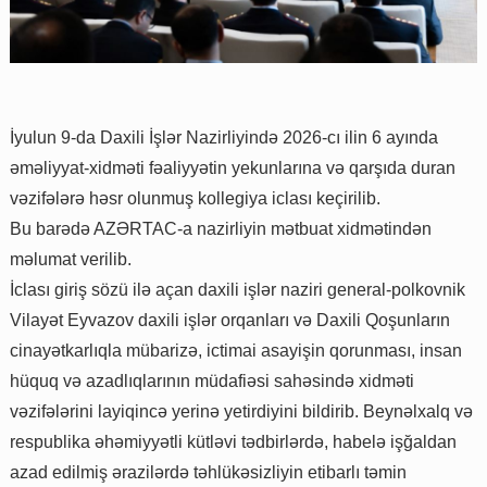
İyulun 9-da Daxili İşlər Nazirliyində 2026-cı ilin 6 ayında
əməliyyat-xidməti fəaliyyətin yekunlarına və qarşıda duran
vəzifələrə həsr olunmuş kollegiya iclası keçirilib.
Bu barədə AZƏRTAC-a nazirliyin mətbuat xidmətindən
məlumat verilib.
İclası giriş sözü ilə açan daxili işlər naziri general-polkovnik
Vilayət Eyvazov daxili işlər orqanları və Daxili Qoşunların
cinayətkarlıqla mübarizə, ictimai asayişin qorunması, insan
hüquq və azadlıqlarının müdafiəsi sahəsində xidməti
vəzifələrini layiqincə yerinə yetirdiyini bildirib. Beynəlxalq və
respublika əhəmiyyətli kütləvi tədbirlərdə, habelə işğaldan
azad edilmiş ərazilərdə təhlükəsizliyin etibarlı təmin