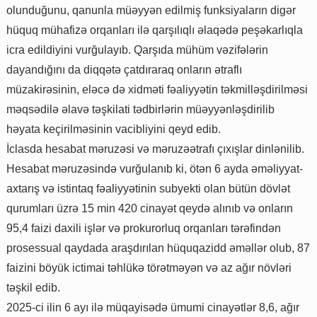
olunduğunu, qanunla müəyyən edilmiş funksiyaların digər
hüquq mühafizə orqanları ilə qarşılıqlı əlaqədə peşəkarlıqla
icra edildiyini vurğulayıb. Qarşıda mühüm vəzifələrin
dayandığını da diqqətə çatdıraraq onların ətraflı
müzakirəsinin, eləcə də xidməti fəaliyyətin təkmilləşdirilməsi
məqsədilə əlavə təşkilati tədbirlərin müəyyənləşdirilib
həyata keçirilməsinin vacibliyini qeyd edib.
İclasda hesabat məruzəsi və məruzəətrafı çıxışlar dinlənilib.
Hesabat məruzəsində vurğulanıb ki, ötən 6 ayda əməliyyat-
axtarış və istintaq fəaliyyətinin subyekti olan bütün dövlət
qurumları üzrə 15 min 420 cinayət qeydə alınıb və onların
95,4 faizi daxili işlər və prokurorluq orqanları tərəfindən
prosessual qaydada araşdırılan hüquqazidd əməllər olub, 87
faizini böyük ictimai təhlükə törətməyən və az ağır növləri
təşkil edib.
2025-ci ilin 6 ayı ilə müqayisədə ümumi cinayətlər 8,6, ağır