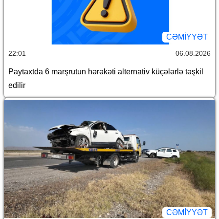
CƏMİYYƏT
22:01
06.08.2026
Paytaxtda 6 marşrutun hərəkəti alternativ küçələrlə təşkil
edilir
CƏMİYYƏT