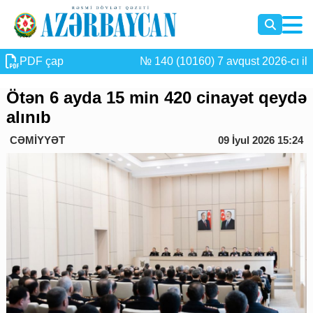
PDF çap
№ 140 (10160) 7 avqust 2026-cı il
Ötən 6 ayda 15 min 420 cinayət qeydə
alınıb
CƏMİYYƏT
09 İyul 2026 15:24