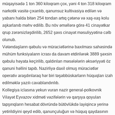
müqayisədə 1 ton 360 kiloqram çox, yəni 4 ton 318 kiloqram
narkotik vasitə çıxarılıb, qanunsuz kultivasiya edilən və
yabanı halda bitən 254 tondan artıq çətənə və xaş-xaş kolu
aşkarlanıb məhv edilib. Bu növ əməllərə görə 41 cinayətkar
qrup zərərsizləşdirilib, 2652 şəxs cinayət məsuliyyətinə cəlb
olunub.
Vətəndaşların qəbulu və müraciətlərinə baxılması sahəsində
mühüm funksiyaların icrası da davam etdirilərək 3889 şəxsin
qəbulu həyata keçirilib, qaldırılan məsələlərin əksəriyyəti öz
qanuni həllini tapıb. Nazirliyə daxil olmuş müraciətlər
operativ araşdırılaraq hər biri təşəbbüskarların hüquqları izah
edilməklə yazılı cavablandırılıb.
Kollegiya iclasına yekun vuran nazir general-polkovnik
Vilayət Eyvazov xidməti vəzifələrin və qarşıya qoyulan
tapşırıqların hesabat dövründə bütövlükdə layiqincə yerinə
yetirildiyini qeyd edib, qanunçuluğun və hüquq qaydasının