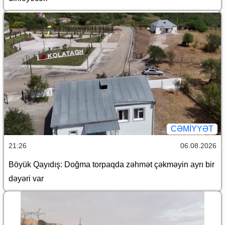
CƏMİYYƏT
21:26
06.08.2026
Böyük Qayıdış: Doğma torpaqda zəhmət çəkməyin ayrı bir
dəyəri var