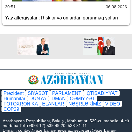
20:51
06.08.2026
Yay allergiyaları: Risklər və onlardan qorunmaq yolları
Prezident
SİYASƏT
PARLAMENT
İQTİSADİYYAT
Humanitar
DÜNYA
İDMAN
CƏMİYYƏT
FOTOXRONIKA
ELANLAR
NƏŞRLƏRİMİZ
VİDEO
COP29
Azərbaycan Respublikası, Bakı ş., Mətbuat pr. 529-cu məhəllə, 4-cü
mərtəbə Tel.:(+994 12) 539 49 20, 538-31-11
E-mail.:
contact@azerbaijan-news.az
;
secretary@azerbaijan-