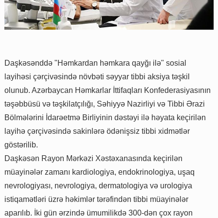
Daşkəsənddə "Həmkardan həmkara qayğı ilə" sosial
layihəsi çərçivəsində növbəti səyyar tibbi aksiya təşkil
olunub. Azərbaycan Həmkarlar İttifaqları Konfederasiyasının
təşəbbüsü və təşkilatçılığı, Səhiyyə Nazirliyi və Tibbi Ərazi
Bölmələrini İdarəetmə Birliyinin dəstəyi ilə həyata keçirilən
layihə çərçivəsində sakinlərə ödənişsiz tibbi xidmətlər
göstərilib.
Daşkəsən Rayon Mərkəzi Xəstəxanasında keçirilən
müayinələr zamanı kardiologiya, endokrinologiya, uşaq
nevrologiyası, nevrologiya, dermatologiya və urologiya
istiqamətləri üzrə həkimlər tərəfindən tibbi müayinələr
aparılıb. İki gün ərzində ümumilikdə 300-dən çox rayon