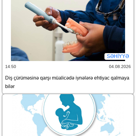
SƏHIYYƏ
14:50
04.08.2026
Diş çürüməsinə qarşı müalicədə iynələrə ehtiyac qalmaya
bilər