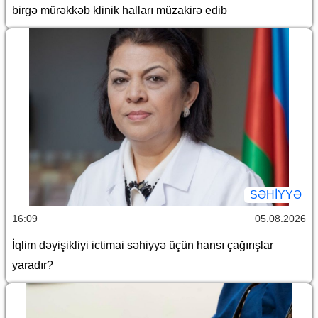
birgə mürəkkəb klinik halları müzakirə edib
SƏHIYYƏ
16:09
05.08.2026
İqlim dəyişikliyi ictimai səhiyyə üçün hansı çağırışlar
yaradır?