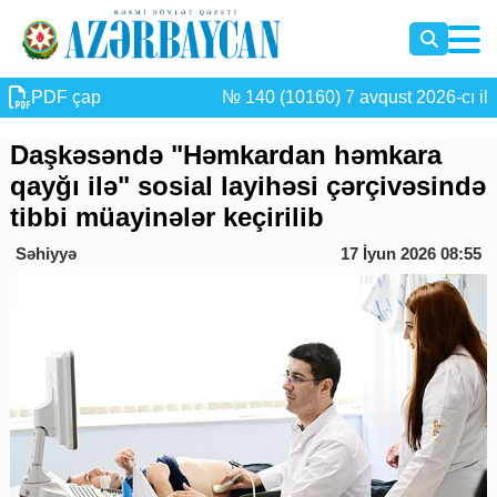
PDF çap
№ 140 (10160) 7 avqust 2026-cı il
Daşkəsəndə "Həmkardan həmkara
qayğı ilə" sosial layihəsi çərçivəsində
tibbi müayinələr keçirilib
Səhiyyə
17 İyun 2026 08:55