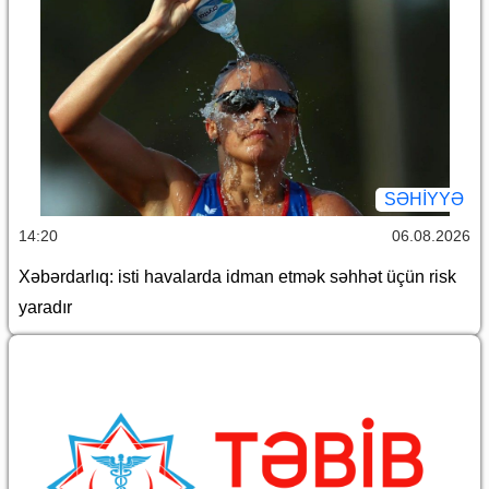
SƏHIYYƏ
14:20
06.08.2026
Xəbərdarlıq: isti havalarda idman etmək səhhət üçün risk
yaradır