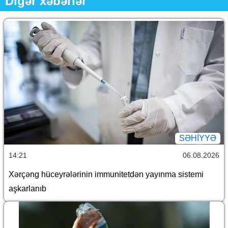
Digər xəbərlər
SƏHIYYƏ
14:21
06.08.2026
Xərçəng hüceyrələrinin immunitetdən yayınma sistemi
aşkarlanıb