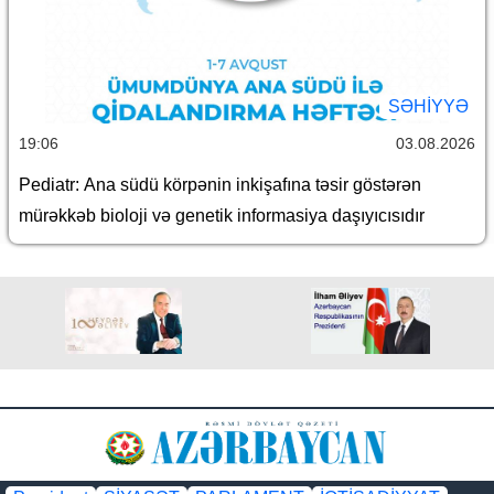
SƏHIYYƏ
19:06
03.08.2026
Pediatr: Ana südü körpənin inkişafına təsir göstərən
mürəkkəb bioloji və genetik informasiya daşıyıcısıdır