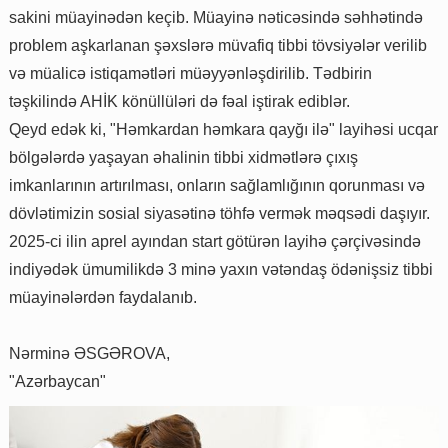
sakini müayinədən keçib. Müayinə nəticəsində səhhətində
problem aşkarlanan şəxslərə müvafiq tibbi tövsiyələr verilib
və müalicə istiqamətləri müəyyənləşdirilib. Tədbirin
təşkilində AHİK könüllüləri də fəal iştirak ediblər.
Qeyd edək ki, "Həmkardan həmkara qayğı ilə" layihəsi ucqar
bölgələrdə yaşayan əhalinin tibbi xidmətlərə çıxış
imkanlarının artırılması, onların sağlamlığının qorunması və
dövlətimizin sosial siyasətinə töhfə vermək məqsədi daşıyır.
2025-ci ilin aprel ayından start götürən layihə çərçivəsində
indiyədək ümumilikdə 3 minə yaxın vətəndaş ödənişsiz tibbi
müayinələrdən faydalanıb.
Nərminə ƏSGƏROVA,
"Azərbaycan"