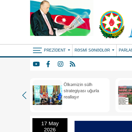
PREZIDENT
RƏSMI SƏNƏDLƏR
PARLA
rdən
Ölkəmizin sülh
hə
strategiyası uğurla
reallaşır
17 May
2026