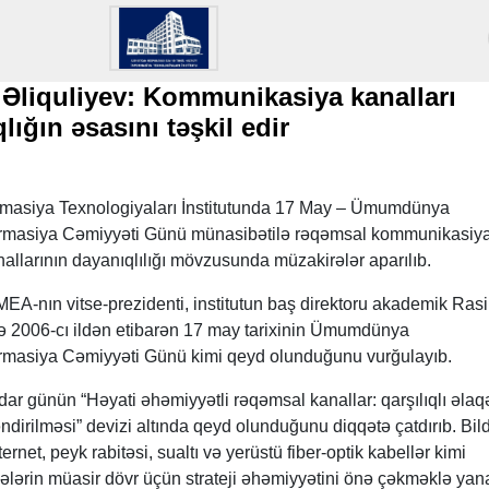
Əliquliyev: Kommunikasiya kanalları
lığın əsasını təşkil edir
formasiya Texnologiyaları İnstitutunda 17 May – Ümumdünya
rmasiya Cəmiyyəti Günü münasibətilə rəqəmsal kommunikasiy
anallarının dayanıqlılığı mövzusunda müzakirələr aparılıb.
EA-nın vitse-prezidenti, institutun baş direktoru akademik Ras
lə 2006-cı ildən etibarən 17 may tarixinin Ümumdünya
rmasiya Cəmiyyəti Günü kimi qeyd olunduğunu vurğulayıb.
dar günün “Həyati əhəmiyyətli rəqəmsal kanallar: qarşılıqlı əlaqə
irilməsi” devizi altında qeyd olunduğunu diqqətə çatdırıb. Bildi
rnet, peyk rabitəsi, sualtı və yerüstü fiber-optik kabellər kimi
lərin müasir dövr üçün strateji əhəmiyyətini önə çəkməklə yana