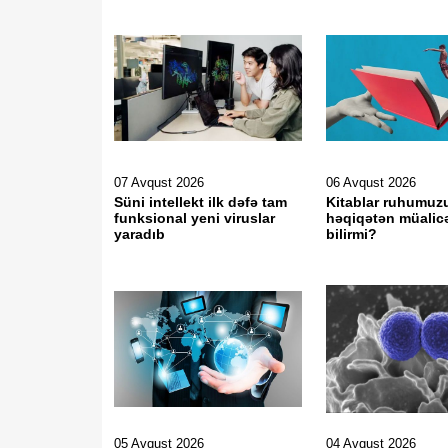
07 Avqust 2026
06 Avqust 2026
Süni intellekt ilk dəfə tam
Kitablar ruhumuz
funksional yeni viruslar
həqiqətən müalic
yaradıb
bilirmi?
05 Avqust 2026
04 Avqust 2026