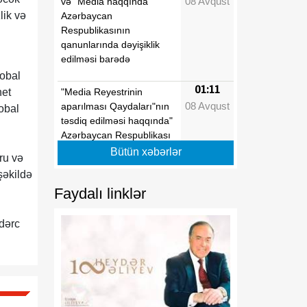
08 Avqust
və "Media haqqında"
lik və
Azərbaycan
Respublikasının
qanunlarında dəyişiklik
edilməsi barədə
lobal
01:11
"Media Reyestrinin
net
08 Avqust
aparılması Qaydaları"nın
obal
təsdiq edilməsi haqqında"
Azərbaycan Respublikası
Prezidentinin 2022-ci il 26
Bütün xəbərlər
ru və
sentyabr tarixli 1846
şəkildə
nömrəli Fərmanında
Faydalı linklər
dəyişiklik edilməsi barədə
01:09
 dərc
"Dövlət qulluğu
08 Avqust
haqqında"və "Media
haqqında" Azərbaycan
Respublikasının
qanunlarında dəyişiklik
edilməsi barədə"