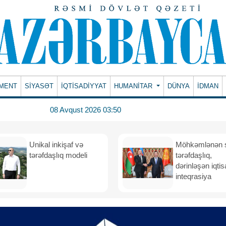
MENT
SİYASƏT
İQTİSADİYYAT
HUMANITAR
DÜNYA
İDMAN
08 Avqust 2026 03:50
Unikal inkişaf və
Möhkəmlənən st
tərəfdaşlıq modeli
tərəfdaşlıq,
dərinləşən iqtis
inteqrasiya