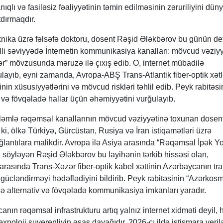
ıqlı və fasiləsiz fəaliyyətinin təmin edilməsinin zəruriliyini dün
tdırmaqdır.
 texnika üzrə fəlsəfə doktoru, dosent Rəşid Ələkbərov bu günün de
li səviyyədə İnternetin kommunikasiya kanalları: mövcud vəziyy
ivlər” mövzusunda məruzə ilə çıxış edib. O, internet mübadilə
layıb, eyni zamanda, Avropa-ABŞ Trans-Atlantik fiber-optik xətlə
nin xüsusiyyətlərini və mövcud riskləri təhlil edib. Peyk rabitəsi
r və fövqəladə hallar üçün əhəmiyyətini vurğulayıb.
ləmlə rəqəmsal kanallarının mövcud vəziyyətinə toxunan dosen
i, ölkə Türkiyə, Gürcüstan, Rusiya və İran istiqamətləri üzrə
ağlantılara malikdir. Avropa ilə Asiya arasında “Rəqəmsal İpək Yo
 söyləyən Rəşid Ələkbərov bu layihənin tərkib hissəsi olan,
rasında Trans-Xəzər fiber-optik kabel xəttinin Azərbaycanın tra
gücləndirməyi hədəflədiyini bildirib. Peyk rabitəsinin “Azərkos
sə alternativ və fövqəladə kommunikasiya imkanları yaradır.
anın rəqəmsal infrastrukturu artıq yalnız internet xidməti deyil,
exnoloji suverenliyin əsas dayağıdır. 2026-cı ildə istismara veri