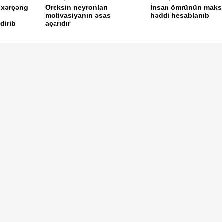
 xərçəng
Oreksin neyronları
İnsan ömrünün mak
motivasiyanın əsas
həddi hesablanıb
dirib
açarıdır