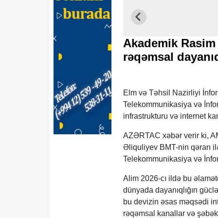
Akademik Rasim 
rəqəmsal dayanıq
Elm və Təhsil Nazirliyi İn
Telekommunikasiya və İnfo
infrastrukturu və internet k
AZƏRTAC xəbər verir ki, AM
Əliquliyev BMT-nin qərarı i
Telekommunikasiya və İnfo
Alim 2026-cı ildə bu əlamət
dünyada dayanıqlığın güclənd
bu devizin əsas məqsədi inte
rəqəmsal kanallar və şəbəkə