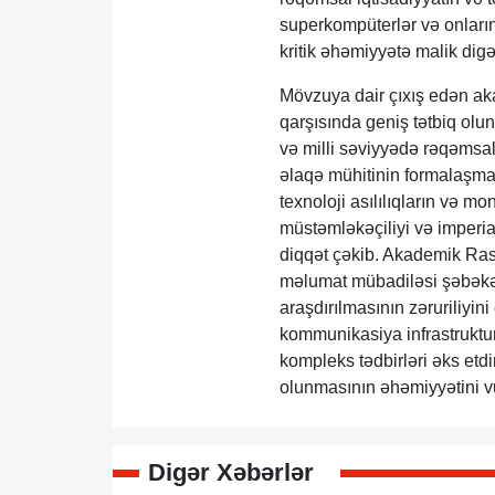
superkompüterlər və onların 
kritik əhəmiyyətə malik digə
Mövzuya dair çıxış edən aka
qarşısında geniş tətbiq ol
və milli səviyyədə rəqəmsal 
əlaqə mühitinin formalaşma
texnoloji asılılıqların və 
müstəmləkəçiliyi və imperial
diqqət çəkib. Akademik Rasi
məlumat mübadiləsi şəbəkələ
araşdırılmasının zəruriliyi
kommunikasiya infrastruktu
kompleks tədbirləri əks etdi
olunmasının əhəmiyyətini v
Digər Xəbərlər