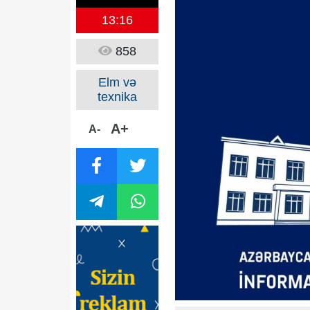
13:16
858
Elm və
texnika
A+
A-