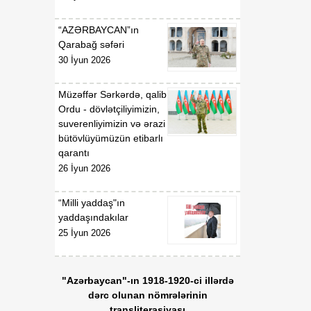
gündəliyində mühüm
mərhələ
“AZƏRBAYCAN”ın
Qarabağ səfəri
18:20
Xarici ölkələrin informasiya
30 İyun 2026
07 Avqust
şəbəkələrinə hücumlar
edən şəxslər saxlanılıblar
Müzəffər Sərkərdə, qalib
Ordu - dövlətçiliyimizin,
18:18
Heyvan kəsimi
suverenliyimizin və ərazi
07 Avqust
məntəqələrində
bütövlüyümüzün etibarlı
monitorinqlər aparılıb
qarantı
26 İyun 2026
18:00
Professor: Süni
07 Avqust
texnologiyalar dilin
“Milli yaddaş"ın
qarşısında aciz qala bilər
yaddaşındakılar
25 İyun 2026
17:55
Azərbaycan müxtəlif
07 Avqust
geosiyasi məkanlar
arasında kommunikasiya
"Azərbaycan"-ın 1918-1920-ci illərdə
imkanları olan dövlət
dərc olunan nömrələrinin
mövqeyini gücləndirir
transliterasiyası