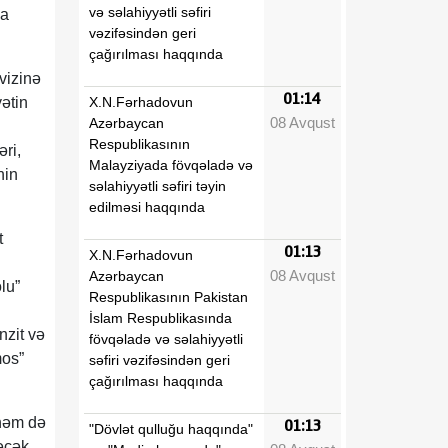
və səlahiyyətli səfiri
ya
vəzifəsindən geri
çağırılması haqqında
vizinə
01:14
X.N.Fərhadovun
ətin
08 Avqust
Azərbaycan
Respublikasının
ri,
Malayziyada fövqəladə və
nin
səlahiyyətli səfiri təyin
edilməsi haqqında
t
01:13
X.N.Fərhadovun
08 Avqust
Azərbaycan
lu”
Respublikasının Pakistan
İslam Respublikasında
nzit və
fövqəladə və səlahiyyətli
mos”
səfiri vəzifəsindən geri
çağırılması haqqında
 həm də
01:13
"Dövlət qulluğu haqqında"
ləcək