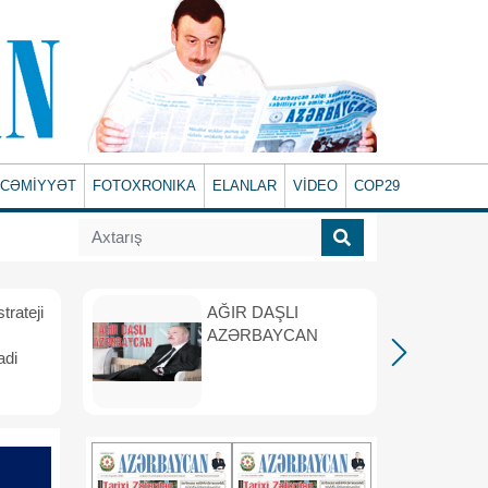
CƏMİYYƏT
FOTOXRONIKA
ELANLAR
VİDEO
COP29
rateji
AĞIR DAŞLI
AZƏRBAYCAN
adi