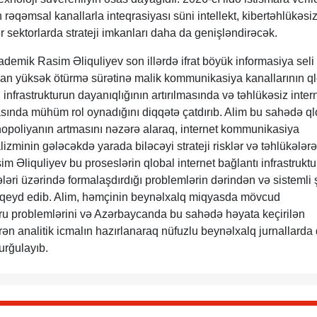
rəqəmsal kanallarla inteqrasiyası süni intellekt, kibertəhlükəsiz
r sektorlarda strateji imkanları daha da genişləndirəcək.
demik Rasim Əliquliyev son illərdə ifrat böyük informasiya seli
unan yüksək ötürmə sürətinə malik kommunikasiya kanallarının q
infrastrukturun dayanıqlığının artırılmasında və təhlükəsiz inter
sında mühüm rol oynadığını diqqətə çatdırıb. Alim bu sahədə ql
monopoliyanın artmasını nəzərə alaraq, internet kommunikasiya
izminin gələcəkdə yarada biləcəyi strateji risklər və təhlükələrə
m Əliquliyev bu proseslərin qlobal internet bağlantı infrastruktu
ri üzərində formalaşdırdığı problemlərin dərindən və sistemli 
ni qeyd edib. Alim, həmçinin beynəlxalq miqyasda mövcud
ru problemlərini və Azərbaycanda bu sahədə həyata keçirilən
rən analitik icmalın hazırlanaraq nüfuzlu beynəlxalq jurnallarda
urğulayıb.