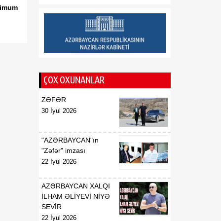
Saziş"in təsdiq edilməsi
simum
barədə
00:57
BİLDİRİŞ
08 Avqust
18:53
Tatyana Poloskova:
07 Avqust
Azərbaycanın xarici
ÇOX OXUNANLAR
siyasətinin əsasında milli
maraqların qorunması
ZƏFƏR
dayanır
30 İyul 2026
18:23
Vaşinqton razılaşması
07 Avqust
Azərbaycan
"AZƏRBAYCAN"ın
diplomatiyasının növbəti
"Zəfər" imzası
zəfəri idi
22 İyul 2026
18:22
Tarixi Vaşinqton görüşü:
AZƏRBAYCAN XALQI
07 Avqust
ABŞ-Azərbaycan
İLHAM ƏLİYEVİ NİYƏ
əlaqələrində və Cənubi
SEVİR
Qafqazın sülh
22 İyul 2026