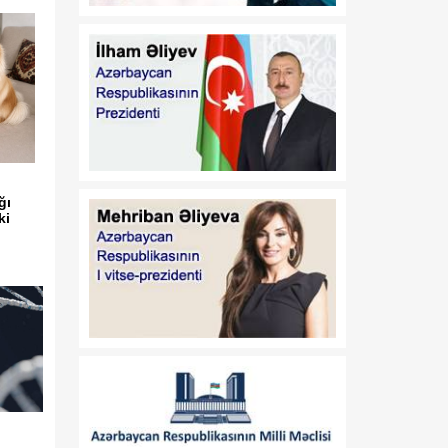
Azərbaycan
Respublikasının 2026-cı il
14 iyul tarixli 449-VIIQD
nömrəli Qanununun tətbiqi
və bununla əlaqədar bəzi
məsələlərin tənzimlənməsi
haqqında
01:06
Azərbaycan Beynəlxalq
08 Avqust
İnvestisiya Forumunun
ğı
ki
Təşkilat Komitəsinin
yaradılması haqqında
01:04
"Azərbaycan
08 Avqust
Respublikasının Elm və
Təhsil Nazirliyi ilə
Tacikistan Respublikasının
Təhsil və Elm Nazirliyi
arasında illik təhsil
kvotalarının qarşılıqlı
ayrılması haqqında