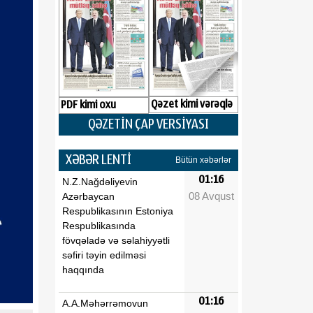
Qəzet kimi vərəqlə
PDF kimi oxu
QƏZETİN ÇAP VERSİYASI
XƏBƏR LENTİ
Bütün xəbərlər
01:16
N.Z.Nağdəliyevin
08 Avqust
Azərbaycan
Respublikasının Estoniya
Respublikasında
fövqəladə və səlahiyyətli
səfiri təyin edilməsi
haqqında
01:16
A.A.Məhərrəmovun