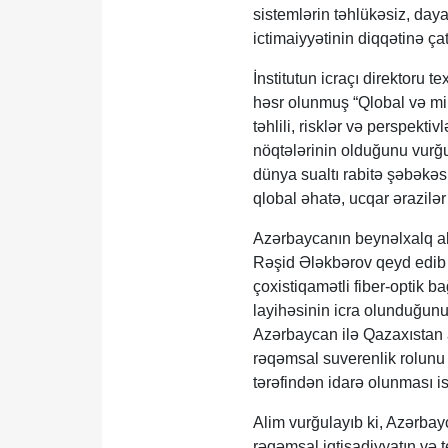
sistemlərin təhlükəsiz, dayan
ictimaiyyətinin diqqətinə ça
İnstitutun icraçı direktoru
həsr olunmuş “Qlobal və mil
təhlili, risklər və perspekt
nöqtələrinin olduğunu vurğu
dünya sualtı rabitə şəbəkəsi
qlobal əhatə, ucqar ərazilə
Azərbaycanın beynəlxalq a
Rəşid Ələkbərov qeyd edib k
çoxistiqamətli fiber-optik b
layihəsinin icra olunduğunu
Azərbaycan ilə Qazaxıstan a
rəqəmsal suverenlik rolunu 
tərəfindən idarə olunması i
Alim vurğulayıb ki, Azərbayc
rəqəmsal iqtisadiyyatın və t