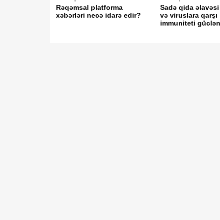
Rəqəmsal platforma
Sadə qida əlavəsi
xəbərləri necə idarə edir?
və viruslara qarşı
immuniteti güclən