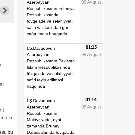
08 Avqust
Azərbaycan
Respublikasının Estoniya
Respublikasında
fövqəladə və səlahiyyətli
səfiri vəzifəsindən geri
çağırılması haqqında
01:15
İ.Ş.Davudovun
08 Avqust
Azərbaycan
Respublikasının Pakistan
a
İslam Respublikasında
fövqəladə və səlahiyyətli
səfiri təyin edilməsi
im
haqqında
01:14
İ.Ş.Davudovun
08 Avqust
Azərbaycan
li
Respublikasının
rib ki,
Malayziyada, eyni
zamanda Bruney
şı, bu
Darüssalamda fövqəladə