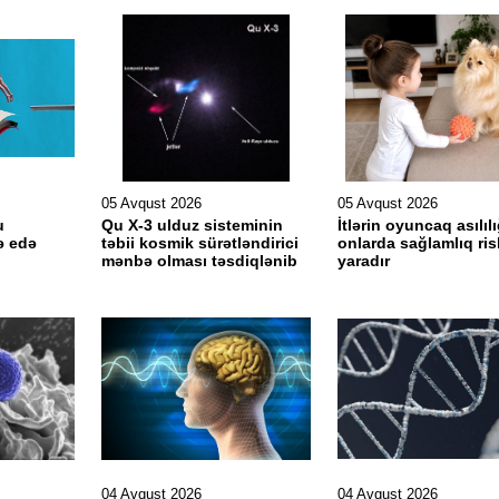
05 Avqust 2026
05 Avqust 2026
u
Qu X-3 ulduz sisteminin
İtlərin oyuncaq asılılı
ə edə
təbii kosmik sürətləndirici
onlarda sağlamlıq ris
mənbə olması təsdiqlənib
yaradır
04 Avqust 2026
04 Avqust 2026