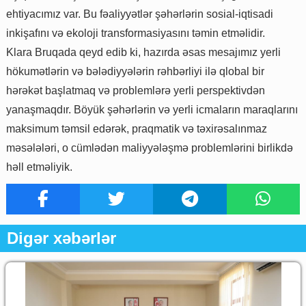
ehtiyacımız var. Bu fəaliyyətlər şəhərlərin sosial-iqtisadi
inkişafını və ekoloji transformasiyasını təmin etməlidir.
Klara Bruqada qeyd edib ki, hazırda əsas mesajımız yerli
hökumətlərin və bələdiyyələrin rəhbərliyi ilə qlobal bir
hərəkət başlatmaq və problemlərə yerli perspektivdən
yanaşmaqdır. Böyük şəhərlərin və yerli icmaların maraqlarını
maksimum təmsil edərək, praqmatik və təxirəsalınmaz
məsələləri, o cümlədən maliyyələşmə problemlərini birlikdə
həll etməliyik.
Digər xəbərlər