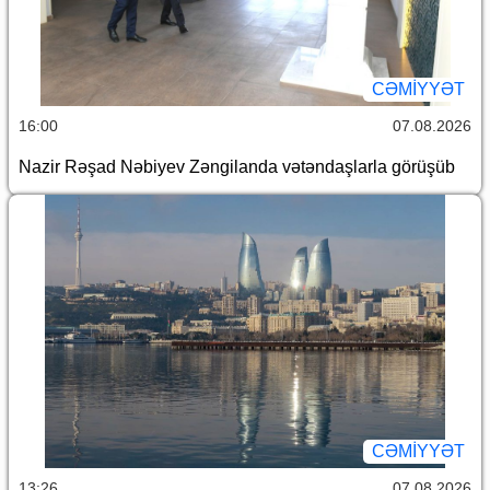
CƏMİYYƏT
16:00
07.08.2026
Nazir Rəşad Nəbiyev Zəngilanda vətəndaşlarla görüşüb
CƏMİYYƏT
13:26
07.08.2026