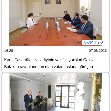
CƏMİYYƏT
16:29
07.08.2026
Kənd Təsərrüfatı Nazirliyinin vəzifəli şəxsləri Qax və
Balakən rayonlarından olan vətəndaşlarla görüşüb