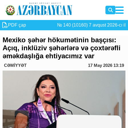
PDF çap
№ 140 (10160) 7 avqust 2026-cı il
Mexiko şəhər hökumətinin başçısı:
Açıq, inklüziv şəhərlərə və çoxtərəfli
əməkdaşlığa ehtiyacımız var
CƏMİYYƏT
17 May 2026 13:19