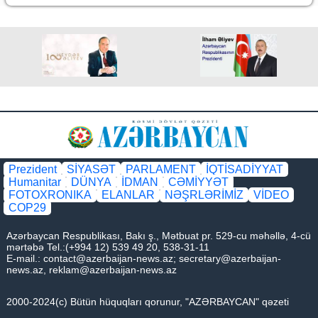
Prezident
SİYASƏT
PARLAMENT
İQTİSADİYYAT
Humanitar
DÜNYA
İDMAN
CƏMİYYƏT
FOTOXRONIKA
ELANLAR
NƏŞRLƏRİMİZ
VİDEO
COP29
Azərbaycan Respublikası, Bakı ş., Mətbuat pr. 529-cu məhəllə, 4-cü
mərtəbə Tel.:(+994 12) 539 49 20, 538-31-11
E-mail.:
contact@azerbaijan-news.az
;
secretary@azerbaijan-
news.az
,
reklam@azerbaijan-news.az
2000-2024(c) Bütün hüquqları qorunur, "AZƏRBAYCAN" qəzeti