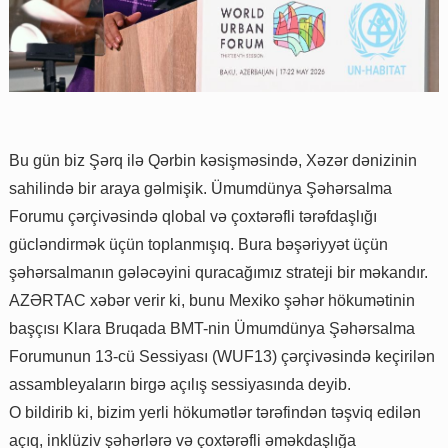
Bu gün biz Şərq ilə Qərbin kəsişməsində, Xəzər dənizinin
sahilində bir araya gəlmişik. Ümumdünya Şəhərsalma
Forumu çərçivəsində qlobal və çoxtərəfli tərəfdaşlığı
gücləndirmək üçün toplanmışıq. Bura bəşəriyyət üçün
şəhərsalmanın gələcəyini quracağımız strateji bir məkandır.
AZƏRTAC xəbər verir ki, bunu Mexiko şəhər hökumətinin
başçısı Klara Bruqada BMT-nin Ümumdünya Şəhərsalma
Forumunun 13-cü Sessiyası (WUF13) çərçivəsində keçirilən
assambleyaların birgə açılış sessiyasında deyib.
O bildirib ki, bizim yerli hökumətlər tərəfindən təşviq edilən
açıq, inklüziv şəhərlərə və çoxtərəfli əməkdaşlığa