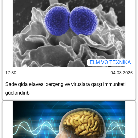
ELM VƏ TEXNIKA
17:50
04.08.2026
Sadə qida əlavəsi xərçəng və viruslara qarşı immuniteti
gücləndirib