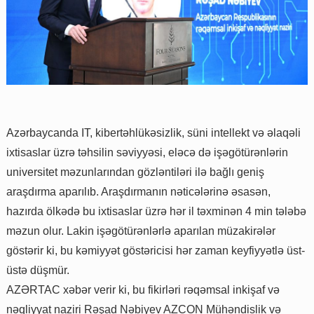
Azərbaycanda IT, kibertəhlükəsizlik, süni intellekt və əlaqəli
ixtisaslar üzrə təhsilin səviyyəsi, eləcə də işəgötürənlərin
universitet məzunlarından gözləntiləri ilə bağlı geniş
araşdırma aparılıb. Araşdırmanın nəticələrinə əsasən,
hazırda ölkədə bu ixtisaslar üzrə hər il təxminən 4 min tələbə
məzun olur. Lakin işəgötürənlərlə aparılan müzakirələr
göstərir ki, bu kəmiyyət göstəricisi hər zaman keyfiyyətlə üst-
üstə düşmür.
AZƏRTAC xəbər verir ki, bu fikirləri rəqəmsal inkişaf və
nəqliyyat naziri Rəşad Nəbiyev AZCON Mühəndislik və