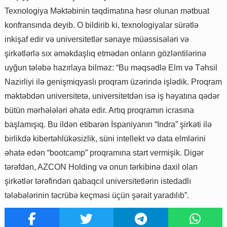
Texnologiya Məktəbinin təqdimatına həsr olunan mətbuat
konfransında deyib. O bildirib ki, texnologiyalar sürətlə
inkişaf edir və universitetlər sənaye müəssisələri və
şirkətlərlə sıx əməkdaşlıq etmədən onların gözləntilərinə
uyğun tələbə hazırlaya bilməz: “Bu məqsədlə Elm və Təhsil
Nazirliyi ilə genişmiqyaslı proqram üzərində işlədik. Proqram
məktəbdən universitetə, universitetdən isə iş həyatına qədər
bütün mərhələləri əhatə edir. Artıq proqramın icrasına
başlamışıq. Bu ildən etibarən İspaniyanın “Indra” şirkəti ilə
birlikdə kibertəhlükəsizlik, süni intellekt və data elmlərini
əhatə edən “bootcamp” proqramına start vermişik. Digər
tərəfdən, AZCON Holding və onun tərkibinə daxil olan
şirkətlər tərəfindən qabaqcıl universitetlərin istedadlı
tələbələrinin təcrübə keçməsi üçün şərait yaradılıb”.