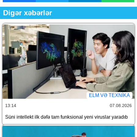
Digər xəbərlər
ELM VƏ TEXNIKA
13:14
07.08.2026
Süni intellekt ilk dəfə tam funksional yeni viruslar yaradıb