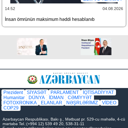
14:52
04.08.2026
İnsan ömrünün maksimum həddi hesablanıb
Prezident
SİYASƏT
PARLAMENT
İQTİSADİYYAT
Humanitar
DÜNYA
İDMAN
CƏMİYYƏT
FOTOXRONIKA
ELANLAR
NƏŞRLƏRİMİZ
VİDEO
COP29
Azərbaycan Respublikası, Bakı ş., Mətbuat pr. 529-cu məhəllə, 4-cü
mərtəbə Tel.:(+994 12) 539 49 20, 538-31-11