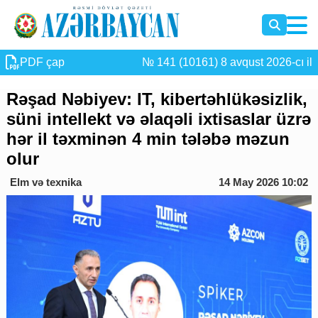
PDF çap
№ 141 (10161) 8 avqust 2026-cı il
Rəşad Nəbiyev: IT, kibertəhlükəsizlik,
süni intellekt və əlaqəli ixtisaslar üzrə
hər il təxminən 4 min tələbə məzun
olur
Elm və texnika
14 May 2026 10:02