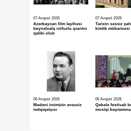
07 Avqust 2026
07 Avqust 2026
Azərbaycan film layihəsi
Tarixin səssiz şah
beynəlxalq nüfuzlu qrantın
kimlik mübarizəsi
qalibi olub
06 Avqust 2026
06 Avqust 2026
Mədəni irsimizin əvəzsiz
Qəbələ festivalı b
tədqiqatçısı
musiqi bayramına 