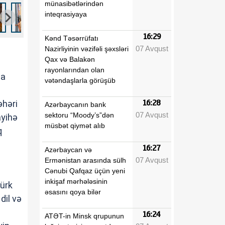
münasibətlərindən
inteqrasiyaya
16:29
Kənd Təsərrüfatı
07 Avqust
Nazirliyinin vəzifəli şəxsləri
Qax və Balakən
rayonlarından olan
ta
vətəndaşlarla görüşüb
əhəri
16:28
Azərbaycanın bank
07 Avqust
sektoru “Moody’s”dən
ayihə
müsbət qiymət alıb
q
16:27
Azərbaycan və
07 Avqust
Ermənistan arasında sülh
Cənubi Qafqaz üçün yeni
inkişaf mərhələsinin
türk
əsasını qoya bilər
dil və
16:24
ATƏT-in Minsk qrupunun