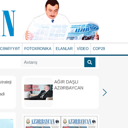
CƏMİYYƏT
FOTOXRONIKA
ELANLAR
VİDEO
COP29
rateji
AĞIR DAŞLI
AZƏRBAYCAN
adi