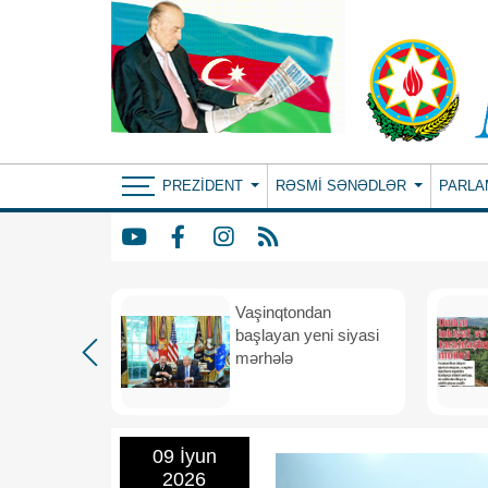
PREZIDENT
RƏSMI SƏNƏDLƏR
PARLA
rdən
Vaşinqtondan
hə
başlayan yeni siyasi
mərhələ
09 İyun
2026