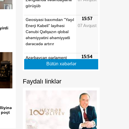
görüşüb
15:57
Geosiyasi baxımdan "Yaşıl
07 Avqust
Enerji Kabeli" layihəsi
yirdi
Cənubi Qafqazın qlobal
əhəmiyyətini əhəmiyyətli
dərəcədə artırır
15:54
Azərbaycan parlament
07 Avqust
diplomatiyası beynəlxalq
Bütün xəbərlər
əməkdaşlığın
genişlənməsinə töhfə verir
Faydalı linklər
15:40
Regionun siyasi tarixində
07 Avqust
mühüm dönüş nöqtəsi
lliyinə
15:24
Tarixi zəfərdən mütləq
 poçt
07 Avqust
sülhə
15:05