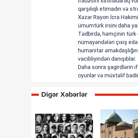
ifadəsini xatırladaraq vu
qarşılıqlı etimadın və 
Xəzər Rayon İcra Hakimiy
ümumtürk irsini daha ya
Tədbirdə, həmçinin türk
nümayəndələri çıxış edər
humanitar əməkdaşlığın i
vacibliyindən danışıblar.
Daha sonra şagirdlərin i
oyunlar və müxtəlif bədi
Digər Xəbərlər