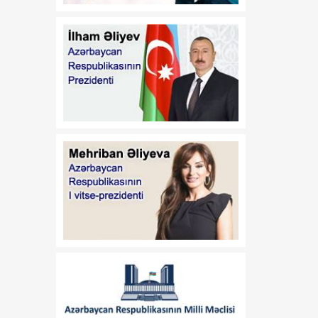
Vaşinqtondan başlayan
07 Avqust
yeni siyasi mərhələ
14:48
Cənubi Qafqazda
07 Avqust
uzunmüddətli sülh və
iqtisadi inteqrasiyanın
başlanğıcı
13:39
Tailandda 14 yaşlı şagird 8
07 Avqust
adamı qətlə yetirəndən
sonra intihar edib
13:26
Bakıda keçiriləcək
07 Avqust
Azərbaycan Beynəlxalq
İnvestisiya Forumu ilə
bağlı Təşkilat Komitəsi
yaradılıb
13:24
Deputat: ABŞ-də
07 Avqust
paraflanan sülh sənədi
Cənubi Qafqazda yeni