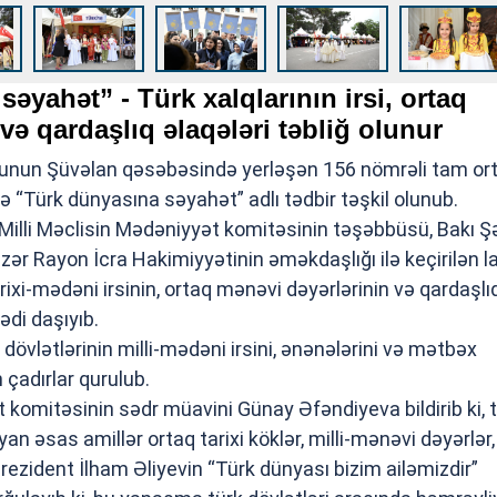
əyahət” - Türk xalqlarının irsi, ortaq
və qardaşlıq əlaqələri təbliğ olunur
nunun Şüvəlan qəsəbəsində yerləşən 156 nömrəli tam or
“Türk dünyasına səyahət” adlı tədbir təşkil olunub.
, Milli Məclisin Mədəniyyət komitəsinin təşəbbüsü, Bakı Ş
zər Rayon İcra Hakimiyyətinin əməkdaşlığı ilə keçirilən l
arixi-mədəni irsinin, ortaq mənəvi dəyərlərinin və qardaşlı
ədi daşıyıb.
dövlətlərinin milli-mədəni irsini, ənənələrini və mətbəx
 çadırlar qurulub.
t komitəsinin sədr müavini Günay Əfəndiyeva bildirib ki, 
ayan əsas amillər ortaq tarixi köklər, milli-mənəvi dəyərlər, 
 Prezident İlham Əliyevin “Türk dünyası bizim ailəmizdir”