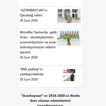
“AZƏRBAYCAN”ın
Qarabağ səfəri
30 İyun 2026
Müzəffər Sərkərdə, qalib
Ordu - dövlətçiliyimizin,
suverenliyimizin və ərazi
bütövlüyümüzün etibarlı
qarantı
26 İyun 2026
“Milli yaddaş"ın
yaddaşındakılar
25 İyun 2026
"Azərbaycan"-ın 1918-1920-ci illərdə
dərc olunan nömrələrinin
transliterasiyası