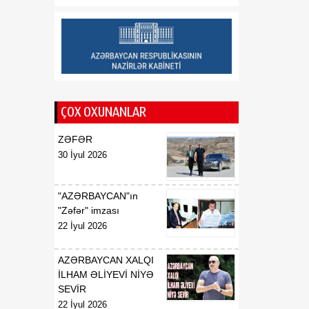
geosiyasi mərhələnin
əsasını qoyub
13:23
“Ayaks”ın sabiq baş
07 Avqust
məşqçisi Qazaxıstan
millisində
ÇOX OXUNANLAR
13:22
ABŞ-də çip istehsalında
07 Avqust
istifadə olunan əsas
ZƏFƏR
xammala gömrük rüsumu
30 İyul 2026
tətbiq edilib
"AZƏRBAYCAN"ın
"Zəfər" imzası
22 İyul 2026
AZƏRBAYCAN XALQI
İLHAM ƏLİYEVİ NİYƏ
SEVİR
22 İyul 2026