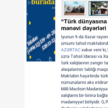
“Türk dünyasına s
mənəvi dəyərləri 
İyunun 9-da Xəzər rayo
ümumi təhsil məktəbində 
AZƏRTAC
xəbər verir ki
üzrə Təhsil İdarəsi və Xə
türk xalqlarının zəngin t
əlaqələrinin təbliği məqs
Məktəbin həyətində türk 
nümunələrini əks etdirən
Milli Məclisin Mədəniyyə
xalqlarını bir-birinə bağl
mədəniyyət birliyidir. O,