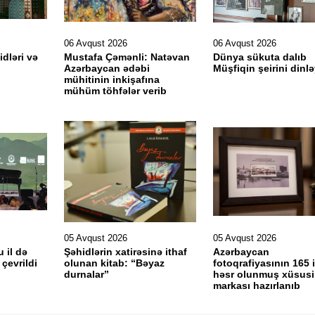
06 Avqust 2026
06 Avqust 2026
idləri və
Mustafa Çəmənli: Natəvan
Dünya sükuta dalıb
Azərbaycan ədəbi
Müşfiqin şeirini dinlə
mühitinin inkişafına
mühüm töhfələr verib
05 Avqust 2026
05 Avqust 2026
u il də
Şəhidlərin xatirəsinə ithaf
Azərbaycan
çevrildi
olunan kitab: “Bəyaz
fotoqrafiyasının 165 i
durnalar”
həsr olunmuş xüsusi
markası hazırlanıb