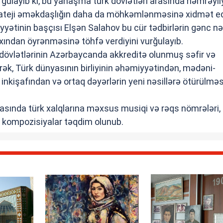
rğulayıb ki, bu yanaşma türk dövlətləri arasında həmrəyliy
strateji əməkdaşlığın daha da möhkəmlənməsinə xidmət ed
yətinin başçısı Elşən Salahov bu cür tədbirlərin gənc nə
xından öyrənməsinə töhfə verdiyini vurğulayıb.
 dövlətlərinin Azərbaycanda akkreditə olunmuş səfir və
ək, Türk dünyasının birliyinin əhəmiyyətindən, mədəni-
nkişafından və ortaq dəyərlərin yeni nəsillərə ötürülməs
fasında türk xalqlarına məxsus musiqi və rəqs nömrələri, m
i kompozisiyalar təqdim olunub.