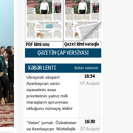
Qəzet kimi vərəqlə
PDF kimi oxu
QƏZETİN ÇAP VERSİYASI
XƏBƏR LENTİ
Bütün xəbərlər
16:34
Ukraynalı ekspert:
07 Avqust
Azərbaycan xarici
siyasətinin əsas
prioritetinin yalnız milli
maraqların qorunması
olduğunu nümayiş etdirir
16:30
“Vətən” jurnalı: Özbəkistan
07 Avqust
və Azərbaycan: Müttəfiqlik