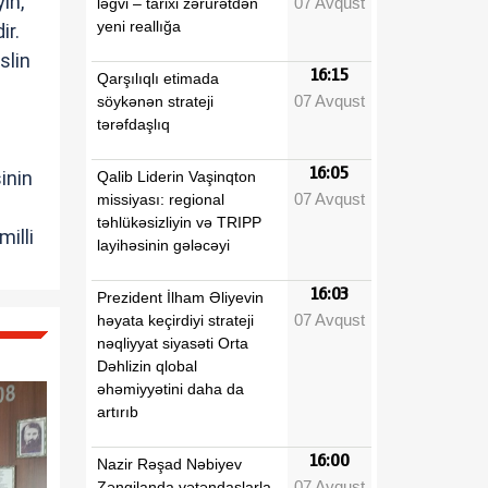
in,
07 Avqust
ləğvi – tarixi zərurətdən
yeni reallığa
ir.
slin
16:15
Qarşılıqlı etimada
07 Avqust
söykənən strateji
tərəfdaşlıq
16:05
inin
Qalib Liderin Vaşinqton
07 Avqust
missiyası: regional
təhlükəsizliyin və TRIPP
illi
layihəsinin gələcəyi
16:03
Prezident İlham Əliyevin
07 Avqust
həyata keçirdiyi strateji
nəqliyyat siyasəti Orta
Dəhlizin qlobal
əhəmiyyətini daha da
artırıb
16:00
Nazir Rəşad Nəbiyev
07 Avqust
Zəngilanda vətəndaşlarla