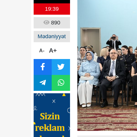
19:39
890
Mədəniyyət
A+
A-