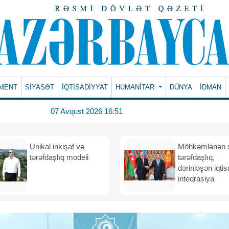
MENT
SİYASƏT
İQTİSADİYYAT
HUMANITAR
DÜNYA
İDMAN
07 Avqust 2026 16:51
Unikal inkişaf və
Möhkəmlənən st
tərəfdaşlıq modeli
tərəfdaşlıq,
dərinləşən iqtis
inteqrasiya