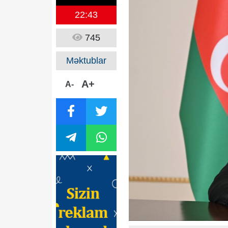
22:43
745
Məktublar
A+
A-