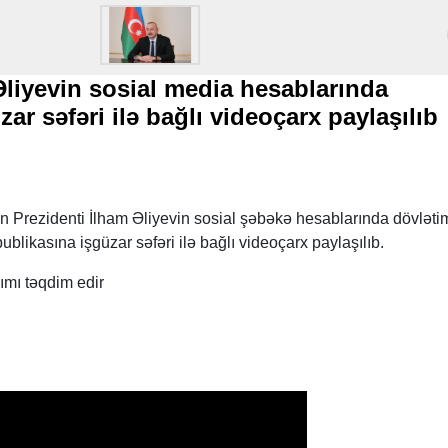
Əliyevin sosial media hesablarında
ar səfəri ilə bağlı videoçarx paylaşılıb
 Prezidenti İlham Əliyevin sosial şəbəkə hesablarında dövləti
blikasına işgüzar səfəri ilə bağlı videoçarx paylaşılıb.
ımı təqdim edir