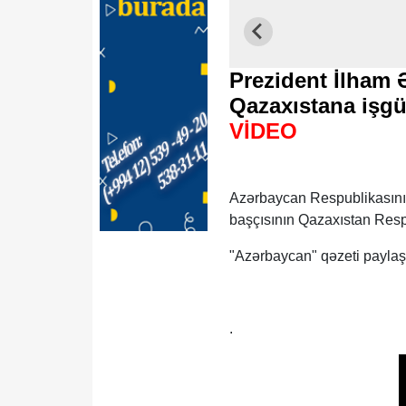
Prezident İlham 
Qazaxıstana işgüz
VİDEO
Azərbaycan Respublikasının
başçısının Qazaxıstan Respu
"Azərbaycan" qəzeti paylaş
.