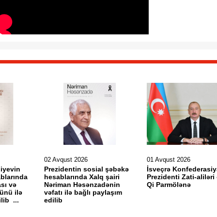
02 Avqust 2026
01 Avqust 2026
liyevin
Prezidentin sosial şəbəkə
İsveçrə Konfederasiy
blarında
hesablarında Xalq şairi
Prezidenti Zati-alilər
sı və
Nəriman Həsənzadənin
Qi Parmölənə
ünü ilə
vəfatı ilə bağlı paylaşım
lib ...
edilib