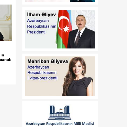
Prezidentinə məktub
ünvanlayıb
21:00
Vaşinqton görüşü
08 Avqust
regionda inkişaf və
tərəqqiyə yol açıb
20:30
Vaşinqton Bəyannaməsi –
08 Avqust
qlobal xaos fonunda
nın
işləyən sülh modeli
i cənab
a
20:15
Türk ekspert: Vaşinqton
08 Avqust
görüşü Prezident İlham
Əliyevin diplomatiyasının
növbəti uğurudur
20:00
Nika Çitadze: Azərbaycan
08 Avqust
ilə Ermənistan arasında
əldə olunan razılaşma
sülh prosesinin