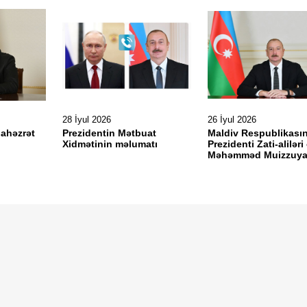
28 İyul 2026
26 İyul 2026
lahəzrət
Prezidentin Mətbuat
Maldiv Respublikası
Xidmətinin məlumatı
Prezidenti Zati-alilər
Məhəmməd Muizzuy