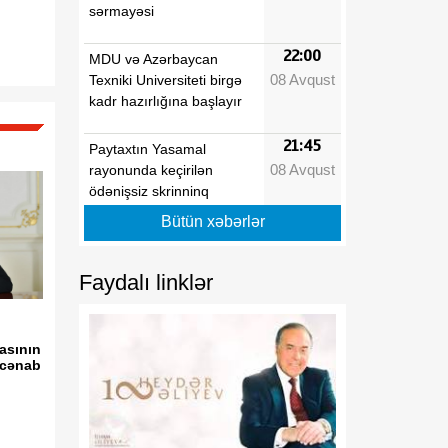
sərmayəsi
22:00
MDU və Azərbaycan
08 Avqust
Texniki Universiteti birgə
kadr hazırlığına başlayır
21:45
Paytaxtın Yasamal
08 Avqust
rayonunda keçirilən
ödənişsiz skrinninq
aksiyasında 400-ə yaxın
Bütün xəbərlər
qadın müayinə olunub
Faydalı linklər
21:30
Xocavənddə buldozerin
08 Avqust
minaya düşməsi ilə bağlı
araşdırma aparılır
asının
i cənab
21:15
Prezident İlham Əliyev
08 Avqust
Vaşinqton Zirvə
Görüşünün ildönümü
münasibətilə ABŞ