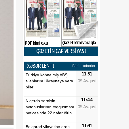
Qəzet kimi vərəqlə
PDF kimi oxu
QƏZETİN ÇAP VERSİYASI
XƏBƏR LENTİ
Bütün xəbərlər
11:51
Türkiyə köhnəlmiş ABŞ
09 Avqust
silahlarını Ukraynaya verə
bilər
11:44
Nigerdə sərnişin
09 Avqust
avtobuslarının toqquşması
nəticəsində 22 nəfər ölüb
11:31
Belqorod vilayətinə dron