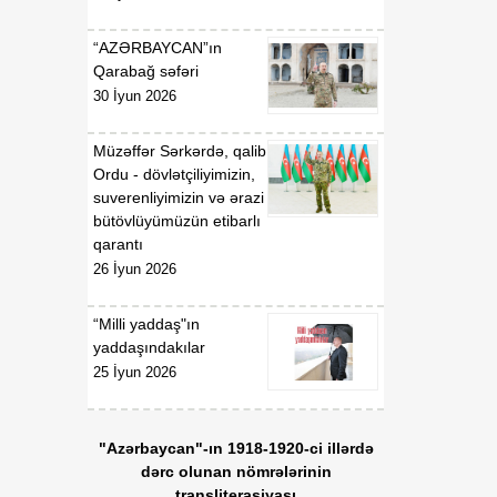
“AZƏRBAYCAN”ın
Qarabağ səfəri
30 İyun 2026
Müzəffər Sərkərdə, qalib
Ordu - dövlətçiliyimizin,
suverenliyimizin və ərazi
bütövlüyümüzün etibarlı
qarantı
26 İyun 2026
“Milli yaddaş"ın
yaddaşındakılar
25 İyun 2026
"Azərbaycan"-ın 1918-1920-ci illərdə
dərc olunan nömrələrinin
transliterasiyası