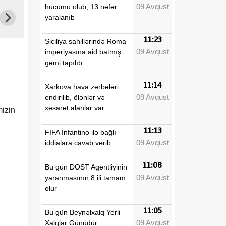
09 Avqust
hücumu olub, 13 nəfər
yaralanıb
11:23
Siciliya sahillərində Roma
09 Avqust
imperiyasına aid batmış
gəmi tapılıb
11:14
Xarkova hava zərbələri
09 Avqust
endirilib, ölənlər və
xəsarət alanlar var
mizin
11:13
FIFA İnfantino ilə bağlı
09 Avqust
iddialara cavab verib
11:08
Bu gün DOST Agentliyinin
09 Avqust
yaranmasının 8 ili tamam
olur
11:05
Bu gün Beynəlxalq Yerli
09 Avqust
Xalqlar Günüdür