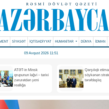
MENT
SİYASƏT
İQTİSADİYYAT
HUMANITAR
DÜNYA
İDMAN
09 Avqust 2026 11:51
ATƏT-in Minsk
Qarşılıqlı etim
qrupunun ləğvi – tarixi
söykənən strate
zərurətdən yeni
tərəfdaşlıq
reallığa