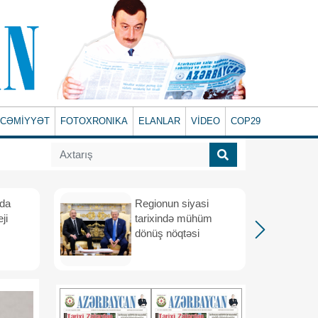
CƏMİYYƏT
FOTOXRONIKA
ELANLAR
VİDEO
COP29
ada
Regionun siyasi
ji
tarixində mühüm
dönüş nöqtəsi