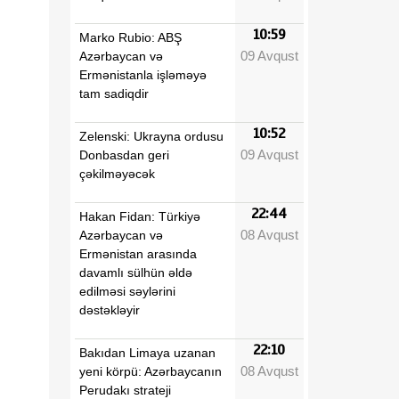
10:59
Marko Rubio: ABŞ
09 Avqust
Azərbaycan və
Ermənistanla işləməyə
tam sadiqdir
10:52
Zelenski: Ukrayna ordusu
09 Avqust
Donbasdan geri
çəkilməyəcək
22:44
Hakan Fidan: Türkiyə
08 Avqust
Azərbaycan və
Ermənistan arasında
davamlı sülhün əldə
edilməsi səylərini
dəstəkləyir
22:10
Bakıdan Limaya uzanan
08 Avqust
yeni körpü: Azərbaycanın
Perudakı strateji