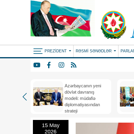
PREZIDENT
RƏSMI SƏNƏDLƏR
PARLA
Azərbaycanın yeni
bir il
dövlət davranış
ubi
modeli: müdafiə
eni
diplomatiyasından
nizamı və
strateji
n strateji
təşəbbüskarlığa
15 May
2026