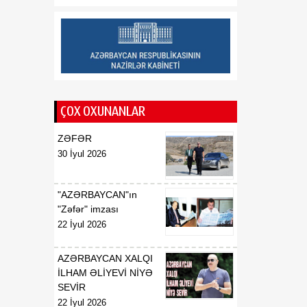
yekunlaşması üçün zəmin
yaradıb
19:45
Prezidentin Mətbuat
08 Avqust
Xidmətinin məlumatı
ÇOX OXUNANLAR
ZƏFƏR
30 İyul 2026
"AZƏRBAYCAN"ın
"Zəfər" imzası
22 İyul 2026
AZƏRBAYCAN XALQI
İLHAM ƏLİYEVİ NİYƏ
SEVİR
22 İyul 2026