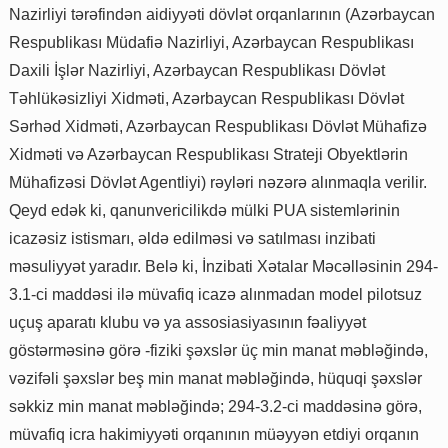
Nazirliyi tərəfindən aidiyyəti dövlət orqanlarının (Azərbaycan
Respublikası Müdafiə Nazirliyi, Azərbaycan Respublikası
Daxili İşlər Nazirliyi, Azərbaycan Respublikası Dövlət
Təhlükəsizliyi Xidməti, Azərbaycan Respublikası Dövlət
Sərhəd Xidməti, Azərbaycan Respublikası Dövlət Mühafizə
Xidməti və Azərbaycan Respublikası Strateji Obyektlərin
Mühafizəsi Dövlət Agentliyi) rəyləri nəzərə alınmaqla verilir.
Qeyd edək ki, qanunvericilikdə mülki PUA sistemlərinin
icazəsiz istismarı, əldə edilməsi və satılması inzibati
məsuliyyət yaradır. Belə ki, İnzibati Xətalar Məcəlləsinin 294-
3.1-ci maddəsi ilə müvafiq icazə alınmadan model pilotsuz
uçuş aparatı klubu və ya assosiasiyasının fəaliyyət
göstərməsinə görə -fiziki şəxslər üç min manat məbləğində,
vəzifəli şəxslər beş min manat məbləğində, hüquqi şəxslər
səkkiz min manat məbləğində; 294-3.2-ci maddəsinə görə,
müvafiq icra hakimiyyəti orqanının müəyyən etdiyi orqanın