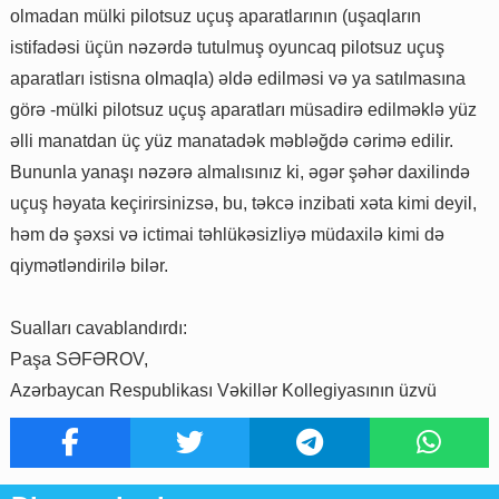
olmadan mülki pilotsuz uçuş aparatlarının (uşaqların
istifadəsi üçün nəzərdə tutulmuş oyuncaq pilotsuz uçuş
aparatları istisna olmaqla) əldə edilməsi və ya satılmasına
görə -mülki pilotsuz uçuş aparatları müsadirə edilməklə yüz
əlli manatdan üç yüz manatadək məbləğdə cərimə edilir.
Bununla yanaşı nəzərə almalısınız ki, əgər şəhər daxilində
uçuş həyata keçirirsinizsə, bu, təkcə inzibati xəta kimi deyil,
həm də şəxsi və ictimai təhlükəsizliyə müdaxilə kimi də
qiymətləndirilə bilər.
Sualları cavablandırdı:
Paşa SƏFƏROV,
Azərbaycan Respublikası Vəkillər Kollegiyasının üzvü