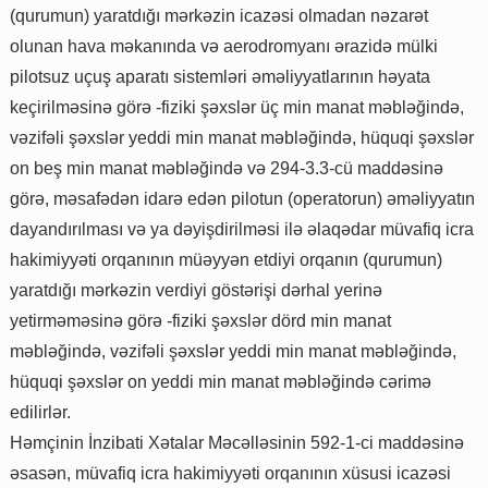
(qurumun) yaratdığı mərkəzin icazəsi olmadan nəzarət
olunan hava məkanında və aerodromyanı ərazidə mülki
pilotsuz uçuş aparatı sistemləri əməliyyatlarının həyata
keçirilməsinə görə -fiziki şəxslər üç min manat məbləğində,
vəzifəli şəxslər yeddi min manat məbləğində, hüquqi şəxslər
on beş min manat məbləğində və 294-3.3-cü maddəsinə
görə, məsafədən idarə edən pilotun (operatorun) əməliyyatın
dayandırılması və ya dəyişdirilməsi ilə əlaqədar müvafiq icra
hakimiyyəti orqanının müəyyən etdiyi orqanın (qurumun)
yaratdığı mərkəzin verdiyi göstərişi dərhal yerinə
yetirməməsinə görə -fiziki şəxslər dörd min manat
məbləğində, vəzifəli şəxslər yeddi min manat məbləğində,
hüquqi şəxslər on yeddi min manat məbləğində cərimə
edilirlər.
Həmçinin İnzibati Xətalar Məcəlləsinin 592-1-ci maddəsinə
əsasən, müvafiq icra hakimiyyəti orqanının xüsusi icazəsi