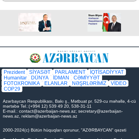
Prezident
SİYASƏT
PARLAMENT
İQTİSADİYYAT
Humanitar
DÜNYA
İDMAN
CƏMİYYƏT
FOTOXRONIKA
ELANLAR
NƏŞRLƏRİMİZ
VİDEO
COP29
Azərbaycan Respublikası, Bakı ş., Mətbuat pr. 529-cu məhəllə, 4-cü
mərtəbə Tel.:(+994 12) 539 49 20, 538-31-11
E-mail.:
contact@azerbaijan-news.az
;
secretary@azerbaijan-
news.az
,
reklam@azerbaijan-news.az
2000-2024(c) Bütün hüquqları qorunur, "AZƏRBAYCAN" qəzeti