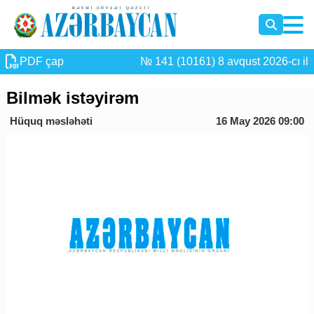
PDF çap
№ 141 (10161) 8 avqust 2026-cı il
Bilmək istəyirəm
Hüquq məsləhəti
16 May 2026 09:00