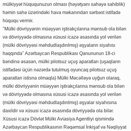
mülkiyyət hüququnuzun olması (həyətyanı sahəyə sahiblik)
həmin sahə üzərindəki hava məkanından sərbəst istifadə
hüququ vermir.
"Mülki dövriyyənin müəyyən iştirakçılarına mənsub ola bilən
və dövriyyədə olmasına xüsusi icazə əsasında yol verilən
(mülki dövriyyəsi məhdudlaşdırılmış) əşyaların siyahısı
haqqında" Azərbaycan Respublikası Qanununun 18-ci
bəndinə əsasən, mülki pilotsuz uçuş aparatları (uşaqların
istifadəsi üçün nəzərdə tutulmuş oyuncaq pilotsuz uçuş
aparatları istisna olmaqla) Mülki Məcəlləyə uyğun olaraq,
mülki dövriyyənin müəyyən iştirakçılarına mənsub ola bilən
və dövriyyədə olmasına xüsusi icazə əsasında yol verilən
(mülki dövriyyəsi məhdudlaşdırılmış) əşyalar siyahısına
daxildir və xüsusi icazə əsasında dövriyyədə ola bilər.
Xüsusi icazə Dövlət Mülki Aviasiya Agentliyi qismində
Azərbaycan Respublikasının Rəqəmsal İnkişaf və Nəqliyyat