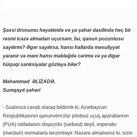
Şəxsi dronumu həyətimdə və ya şəhər daxilində heç bir
rəsmi icazə almadan uçursam, bu, qanun pozuntusu
sayılırmı? Əgər sayılırsa, hansı hallarda məsuliyyət
yaranır və məni hansı məbləğdə cərimə və ya digər
hüquqi sanksiyalar gözləyə bilər?
Məhəmməd ƏLİZADƏ,
Sumqayıt şəhəri
- Sualınıza cavab olaraq bildiririk ki, Azərbaycan
Respublikasının qanunvericiliyi pilotsuz uçuş aparatlarının
(PUA) istifadəsini dispozitiv (sərbəst) deyil, imperativ
(məcburi) normalarla tənzimləyir. Nəzərə almalısınız ki, sizin