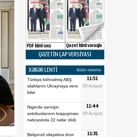
Qəzet kimi vərəqlə
PDF kimi oxu
QƏZETİN ÇAP VERSİYASI
XƏBƏR LENTİ
Bütün xəbərlər
11:51
Türkiyə köhnəlmiş ABŞ
09 Avqust
silahlarını Ukraynaya verə
bilər
11:44
Nigerdə sərnişin
09 Avqust
avtobuslarının toqquşması
nəticəsində 22 nəfər ölüb
11:31
Belqorod vilayətinə dron