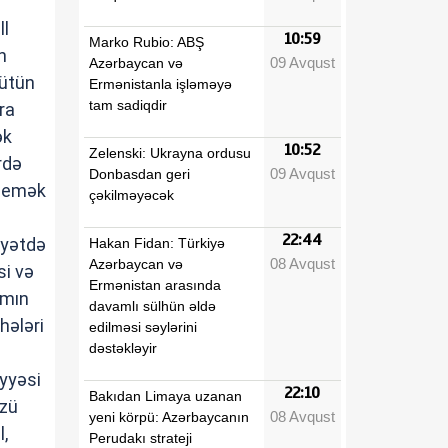
ll
10:59
Marko Rubio: ABŞ
n
09 Avqust
Azərbaycan və
bütün
Ermənistanla işləməyə
tam sadiqdir
ra
ək
10:52
Zelenski: Ukrayna ordusu
rdə
09 Avqust
Donbasdan geri
 demək
çəkilməyəcək
22:44
yyətdə
Hakan Fidan: Türkiyə
08 Avqust
Azərbaycan və
si və
Ermənistan arasında
amın
davamlı sülhün əldə
hələri
edilməsi səylərini
dəstəkləyir
iyyəsi
22:10
Bakıdan Limaya uzanan
üzü
08 Avqust
yeni körpü: Azərbaycanın
l,
Perudakı strateji