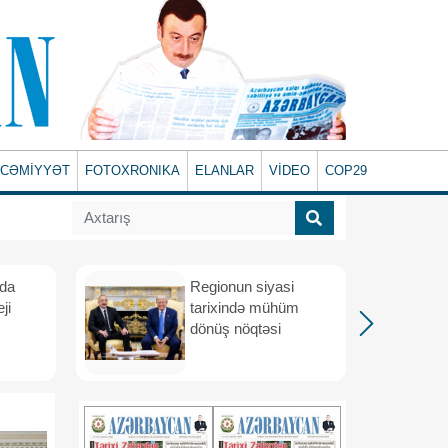
CƏMİYYƏT
FOTOXRONIKA
ELANLAR
VİDEO
COP29
ada
Regionun siyasi
ji
tarixində mühüm
dönüş nöqtəsi