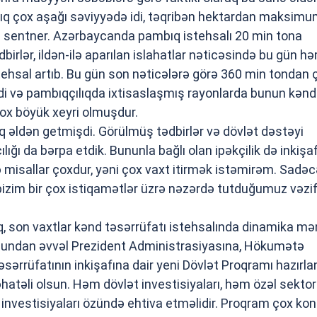
ıq çox aşağı səviyyədə idi, təqribən hektardan maksimum
10 sentner. Azərbaycanda pambıq istehsalı 20 min tona
rlər, ildən-ilə aparılan islahatlar nəticəsində bu gün h
ehsal artıb. Bu gün son nəticələrə görə 360 min tondan 
di və pambıqçılıqda ixtisaslaşmış rayonlarda bunun kən
ox böyük xeyri olmuşdur.
aq əldən getmişdi. Görülmüş tədbirlər və dövlət dəstəyi
ığı da bərpa etdik. Bununla bağlı olan ipəkçilik də inkişa
 misallar çoxdur, yəni çox vaxt itirmək istəmirəm. Sadəc
, bizim bir çox istiqamətlər üzrə nəzərdə tutduğumuz vəzif
son vaxtlar kənd təsərrüfatı istehsalında dinamika mə
bundan əvvəl Prezident Administrasiyasına, Hökumətə
təsərrüfatının inkişafına dair yeni Dövlət Proqramı hazırla
, əhatəli olsun. Həm dövlət investisiyaları, həm özəl sektor
 investisiyaları özündə ehtiva etməlidir. Proqram çox kon