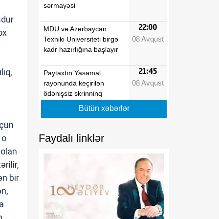
sərmayəsi
şdur
22:00
MDU və Azərbaycan
ox
08 Avqust
Texniki Universiteti birgə
kadr hazırlığına başlayır
lıq,
21:45
Paytaxtın Yasamal
08 Avqust
rayonunda keçirilən
ödənişsiz skrinninq
aksiyasında 400-ə yaxın
Bütün xəbərlər
qadın müayinə olunub
üçün
Faydalı linklər
21:30
 o
Xocavənddə buldozerin
08 Avqust
minaya düşməsi ilə bağlı
 olan
araşdırma aparılır
rilir,
ən bir
21:15
Prezident İlham Əliyev
ən,
08 Avqust
Vaşinqton Zirvə
Görüşünün ildönümü
a
münasibətilə ABŞ
n