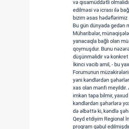
və qısamüddətli olmalıd
edilməsi və icrası ilə b
bizim əsas hədəflərimiz t
Bu gün dünyada gedən mey
Müharibələr, münaqişələr,
yanacaqla bağlı olan müə
qoymuşdur. Bunu nəzərə al
düşünməlidir və konkret 
İkinci vacib amil, - bu
Forumunun müzakirələrind
yəni kəndlərdən şəhərlər
xas olan mənfi meyildir.
imkan tapa bilmir, yaxud d
kəndlərdən şəhərlərə yo
də əlbəttə ki, kəndlə şəh
Qeyd etdiyim Regional İn
proqram qəbul edilmişdir, 