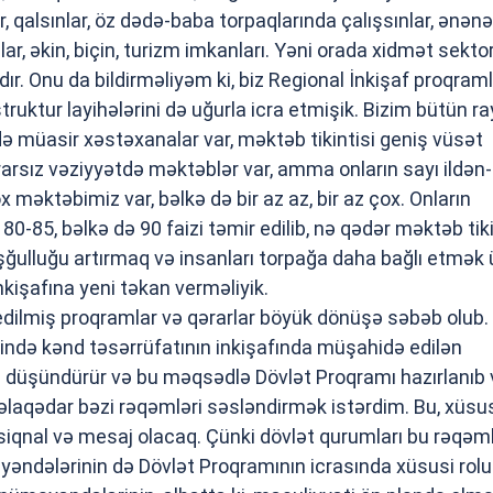
, qalsınlar, öz dədə-baba torpaqlarında çalışsınlar, ənənə
ar, əkin, biçin, turizm imkanları. Yəni orada xidmət sekto
r. Onu da bildirməliyəm ki, biz Regional İnkişaf proqraml
struktur layihələrini də uğurla icra etmişik. Bizim bütün r
ə müasir xəstəxanalar var, məktəb tikintisi geniş vüsət
rarsız vəziyyətdə məktəblər var, amma onların sayı ildən-
x məktəbimiz var, bəlkə də bir az az, bir az çox. Onların
80-85, bəlkə də 90 faizi təmir edilib, nə qədər məktəb tiki
ğulluğu artırmaq və insanları torpağa daha bağlı etmək
nkişafına yeni təkan verməliyik.
edilmiş proqramlar və qərarlar böyük dönüşə səbəb olub.
zində kənd təsərrüfatının inkişafında müşahidə edilən
izi düşündürür və bu məqsədlə Dövlət Proqramı hazırlanıb 
əlaqədar bəzi rəqəmləri səsləndirmək istərdim. Bu, xüsus
siqnal və mesaj olacaq. Çünki dövlət qurumları bu rəqəml
mayəndələrinin də Dövlət Proqramının icrasında xüsusi rolu