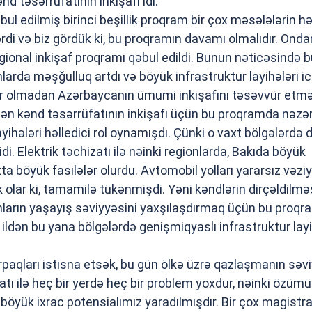
nd təsərrüfatının inkişafı idi.
bul edilmiş birinci beşillik proqram bir çox məsələlərin hə
i və biz gördük ki, bu proqramın davamı olmalıdır. Onda
egional inkişaf proqramı qəbul edildi. Bunun nəticəsində 
nlarda məşğulluq artdı və böyük infrastruktur layihələri ic
ələr olmadan Azərbaycanın ümumi inkişafını təsəvvür etm
n kənd təsərrüfatının inkişafı üçün bu proqramda nəzə
ayihələri həlledici rol oynamışdı. Çünki o vaxt bölgələrdə
 idi. Elektrik təchizatı ilə nəinki regionlarda, Bakıda böyük
ta böyük fasilələr olurdu. Avtomobil yolları yararsız vəzi
k olar ki, tamamilə tükənmişdi. Yəni kəndlərin dirçəldilmə
ların yaşayış səviyyəsini yaxşılaşdırmaq üçün bu proqr
 ildən bu yana bölgələrdə genişmiqyaslı infrastruktur layi
rpaqları istisna etsək, bu gün ölkə üzrə qazlaşmanın səv
izatı ilə heç bir yerdə heç bir problem yoxdur, nəinki özüm
 böyük ixrac potensialımız yaradılmışdır. Bir çox magistra