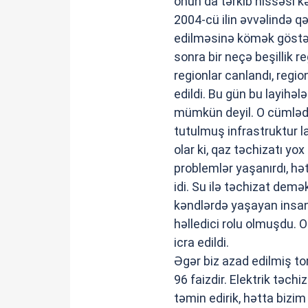
onun da tərkib hissəsi kə
2004-cü ilin əvvəlində qə
edilməsinə kömək göstərd
sonra bir neçə beşillik r
regionlar canlandı, regio
edildi. Bu gün bu layih
mümkün deyil. O cümlədə
tutulmuş infrastruktur l
olar ki, qaz təchizatı yox
problemlər yaşanırdı, hət
idi. Su ilə təchizat demə
kəndlərdə yaşayan insan
həlledici rolu olmuşdu. O
icra edildi.
Əgər biz azad edilmiş to
96 faizdir. Elektrik təch
təmin edirik, hətta bizim