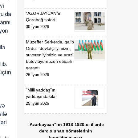
vi
ru da
“AZƏRBAYCAN”ın
Qarabağ səfəri
arını
30 İyun 2026
ayon
Müzəffər Sərkərdə, qalib
ilə
Ordu - dövlətçiliyimizin,
suverenliyimizin və ərazi
bütövlüyümüzün etibarlı
lib.
qarantı
 üçün
26 İyun 2026
“Milli yaddaş"ın
yaddaşındakılar
25 İyun 2026
və
ilə
əri
"Azərbaycan"-ın 1918-1920-ci illərdə
dərc olunan nömrələrinin
transliterasiyası