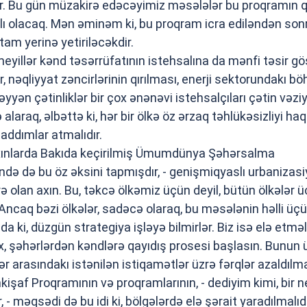
ır. Bu gün müzakirə edəcəyimiz məsələlər bu proqramın 
ağlı olacaq. Mən əminəm ki, bu proqram icra ediləndən son
am yerinə yetiriləcəkdir.
illər kənd təsərrüfatının istehsalına da mənfi təsir gös
 nəqliyyat zəncirlərinin qırılması, enerji sektorundakı bö
yyən çətinliklər bir çox ənənəvi istehsalçıları çətin vəzi
araq, əlbəttə ki, hər bir ölkə öz ərzaq təhlükəsizliyi ha
addımlar atmalıdır.
 yaxınlarda Bakıda keçirilmiş Ümumdünya Şəhərsalma
ə də bu öz əksini tapmışdır, - genişmiqyaslı urbanizasi
ə olan axın. Bu, təkcə ölkəmiz üçün deyil, bütün ölkələr 
 Ancaq bəzi ölkələr, sadəcə olaraq, bu məsələnin həlli üç
a ki, düzgün strategiya işləyə bilmirlər. Biz isə elə etməli
x, şəhərlərdən kəndlərə qayıdış prosesi başlasın. Bunun
ər arasındakı istənilən istiqamətlər üzrə fərqlər azaldılmal
kişaf Proqramının və proqramlarının, - dediyim kimi, bir 
- məqsədi də bu idi ki, bölgələrdə elə şərait yaradılmalıdır