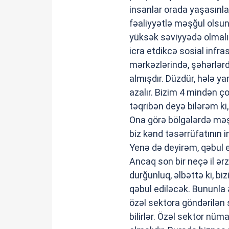
insanlar orada yaşasınlar
fəaliyyətlə məşğul olsunl
yüksək səviyyədə olmalıdı
icra etdikcə sosial infra
mərkəzlərində, şəhərlərd
almışdır. Düzdür, hələ ya
azalır. Bizim 4 mindən ço
təqribən deyə bilərəm ki, 
Ona görə bölgələrdə məş
biz kənd təsərrüfatının i
Yenə də deyirəm, qəbul 
Ancaq son bir neçə il ər
durğunluq, əlbəttə ki, b
qəbul ediləcək. Bununla 
özəl sektora göndərilən 
bilirlər. Özəl sektor nü