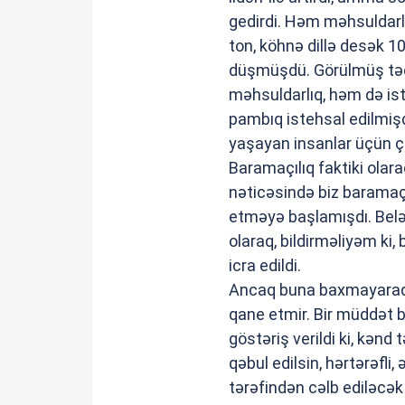
gedirdi. Həm məhsuldarl
ton, köhnə dillə desək 
düşmüşdü. Görülmüş tədbi
məhsuldarlıq, həm də ist
pambıq istehsal edilmiş
yaşayan insanlar üçün ç
Baramaçılıq faktiki olar
nəticəsində biz baramaçıl
etməyə başlamışdı. Belə
olaraq, bildirməliyəm ki
icra edildi.
Ancaq buna baxmayaraq, 
qane etmir. Bir müddət 
göstəriş verildi ki, kənd 
qəbul edilsin, hərtərəfli
tərəfindən cəlb ediləcək