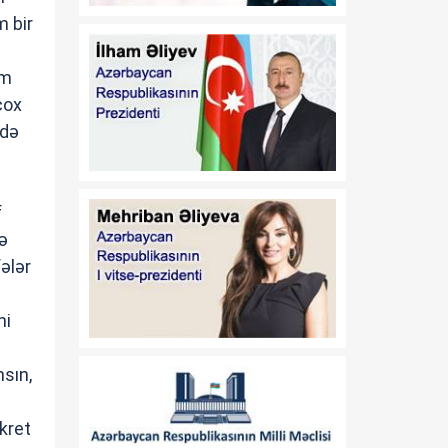
Prezidentinə məktub
 bir
ünvanlayıb
21:00
əm
Vaşinqton görüşü
08 Avqust
regionda inkişaf və
çox
tərəqqiyə yol açıb
ddə
20:30
Vaşinqton Bəyannaməsi –
08 Avqust
qlobal xaos fonunda
işləyən sülh modeli
f
ə
20:15
Türk ekspert: Vaşinqton
ələr
08 Avqust
görüşü Prezident İlham
Əliyevin diplomatiyasının
ni
növbəti uğurudur
20:00
Nika Çitadze: Azərbaycan
nsın,
08 Avqust
ilə Ermənistan arasında
əldə olunan razılaşma
kret
sülh prosesinin