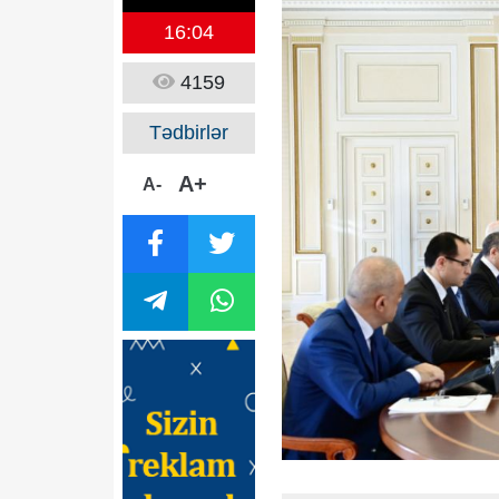
16:04
4159
Tədbirlər
A+
A-