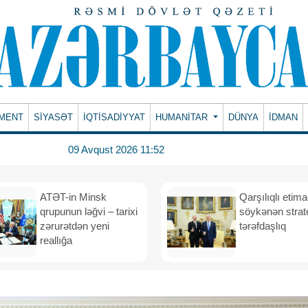
MENT
SİYASƏT
İQTİSADİYYAT
HUMANITAR
DÜNYA
İDMAN
09 Avqust 2026 11:52
ATƏT-in Minsk
Qarşılıqlı etim
qrupunun ləğvi – tarixi
söykənən strate
zərurətdən yeni
tərəfdaşlıq
reallığa