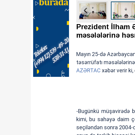
Prezident İlham Ə
məsələlərinə həs
Mayın 25-də Azərbaycan R
təsərrüfatı məsələlərinə
AZƏRTAC
xəbər verir ki
-Bugünkü müşavirədə biz
kimi, bu sahəyə daim ço
seçiləndən sonra 2004-cü