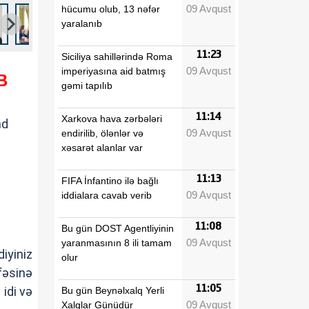
09 Avqust
hücumu olub, 13 nəfər
yaralanıb
11:23
Siciliya sahillərində Roma
09 Avqust
imperiyasına aid batmış
B
gəmi tapılıb
11:14
Xarkova hava zərbələri
nd
09 Avqust
endirilib, ölənlər və
xəsarət alanlar var
11:13
FIFA İnfantino ilə bağlı
09 Avqust
iddialara cavab verib
11:08
Bu gün DOST Agentliyinin
09 Avqust
yaranmasının 8 ili tamam
iyiniz
olur
fəsinə
11:05
idi və
Bu gün Beynəlxalq Yerli
09 Avqust
Xalqlar Günüdür