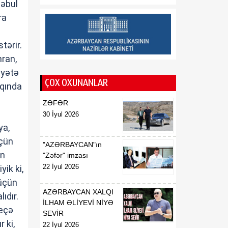
yekunlaşması üçün zəmin
qəbul
yaradıb
ra
19:45
Prezidentin Mətbuat
tərir.
08 Avqust
Xidmətinin məlumatı
hran,
yyətə
ÇOX OXUNANLAR
qqında
ZƏFƏR
30 İyul 2026
ya,
üçün
"AZƏRBAYCAN"ın
ün
"Zəfər" imzası
22 İyul 2026
yik ki,
 üçün
AZƏRBAYCAN XALQI
ıdır.
İLHAM ƏLİYEVİ NİYƏ
neçə
SEVİR
 ki,
22 İyul 2026