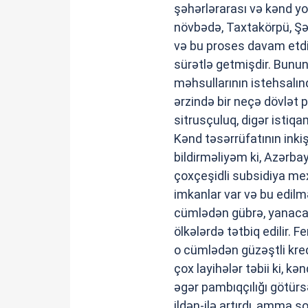
şəhərlərarası və kənd yoll
növbədə, Taxtakörpü, Şə
və bu proses davam etdiri
sürətlə getmişdir. Bunun
məhsullarının istehsalınd
ərzində bir neçə dövlət p
sitrusçuluq, digər istiqa
Kənd təsərrüfatının inki
bildirməliyəm ki, Azərba
çoxçeşidli subsidiya mex
imkanlar var və bu edilmə
cümlədən gübrə, yanacaq
ölkələrdə tətbiq edilir. F
o cümlədən güzəştli kredi
çox layihələr təbii ki, k
əgər pambıqçılığı götürs
ildən-ilə artırdı, amma 