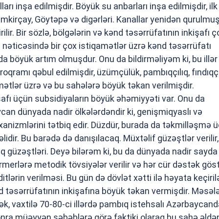
arı inşa edilmişdir. Böyük su anbarları inşa edilmişdir, ilk
mkirçay, Göytəpə və digərləri. Kanallar yenidən qurulmu
lir. Bir sözlə, bölgələrin və kənd təsərrüfatının inkişafı ç
 nəticəsində bir çox istiqamətlər üzrə kənd təsərrüfatı
a böyük artım olmuşdur. Onu da bildirməliyəm ki, bu illər
roqramı qəbul edilmişdir, üzümçülük, pambıqçılıq, fındıqçı
mətlər üzrə və bu sahələrə böyük təkan verilmişdir.
şafı üçün subsidiyaların böyük əhəmiyyəti var. Onu da
ycan dünyada nadir ölkələrdəndir ki, genişmiqyaslı və
anizmlərini tətbiq edir. Düzdür, burada da təkmilləşmə 
lidir. Bu barədə də danışılacaq. Müxtəlif güzəştlər verilir,
 güzəştləri. Deyə bilərəm ki, bu da dünyada nadir sayda
ermerlərə metodik tövsiyələr verilir və hər cür dəstək göstə
tlərin verilməsi. Bu gün də dövlət xətti ilə həyata keçiril
ənd təsərrüfatının inkişafına böyük təkan vermişdir. Məsəl
ək, vaxtilə 70-80-ci illərdə pambıq istehsalı Azərbaycand
sonra müəyyən səbəblərə görə faktiki olaraq bu sahə əldə