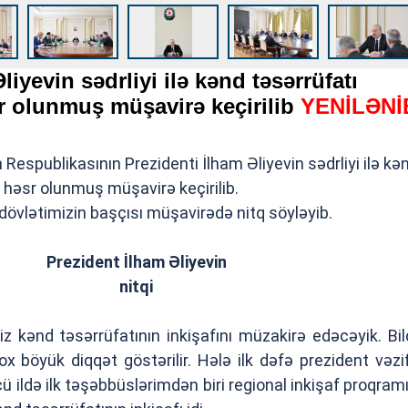
liyevin sədrliyi ilə kənd təsərrüfatı
r olunmuş müşavirə keçirilib
YENİLƏNİ
espublikasının Prezidenti İlham Əliyevin sədrliyi ilə kə
 həsr olunmuş müşavirə keçirilib.
, dövlətimizin başçısı müşavirədə nitq söyləyib.
Prezident İlham Əliyevin
nitqi
 kənd təsərrüfatının inkişafını müzakirə edəcəyik. Bild
x böyük diqqət göstərilir. Hələ ilk dəfə prezident vəzi
 ildə ilk təşəbbüslərimdən biri regional inkişaf proqramı 