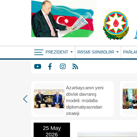
PREZIDENT
RƏSMI SƏNƏDLƏR
PARLA
Azərbaycanın yeni
bir il
dövlət davranış
ubi
modeli: müdafiə
eni
diplomatiyasından
nizamı və
strateji
n strateji
təşəbbüskarlığa
25 May
2026