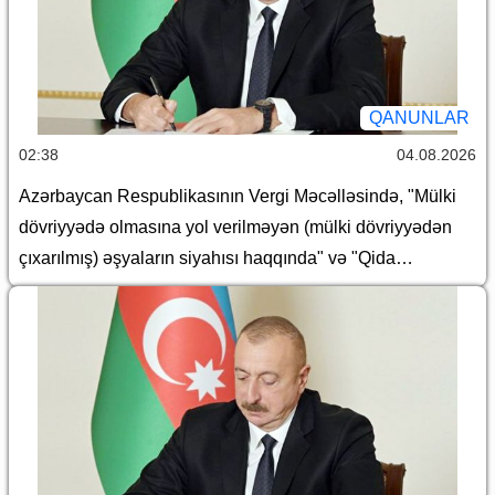
QANUNLAR
02:38
04.08.2026
Azərbaycan Respublikasının Vergi Məcəlləsində, "Mülki
dövriyyədə olmasına yol verilməyən (mülki dövriyyədən
çıxarılmış) əşyaların siyahısı haqqında" və "Qida
təhlükəsizliyi haqqında" Azərbaycan Respublikasının
qanunlarında dəyişiklik edilməsi barədə