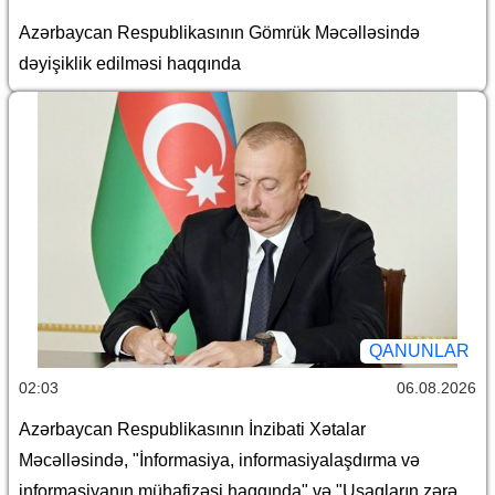
Azərbaycan Respublikasının Gömrük Məcəlləsində
dəyişiklik edilməsi haqqında
QANUNLAR
02:03
06.08.2026
Azərbaycan Respublikasının İnzibati Xətalar
Məcəlləsində, "İnformasiya, informasiyalaşdırma və
informasiyanın mühafizəsi haqqında" və "Uşaqların zərərli