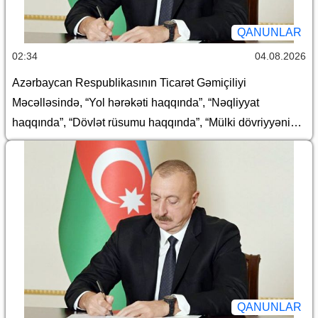
QANUNLAR
02:34
04.08.2026
Azərbaycan Respublikasının Ticarət Gəmiçiliyi
Məcəlləsində, “Yol hərəkəti haqqında”, “Nəqliyyat
haqqında”, “Dövlət rüsumu haqqında”, “Mülki dövriyyənin
müəyyən iştirakçılarına mənsub ola bilən və dövriyyədə
olmasına xüsusi icazə əsasında yol verilən (mülki
dövriyyəsi məhdudlaşdırılmış) əşyaların siyahısı
haqqında”, “Avtomobil nəqliyyatı haqqında” və “Aviasiya
haqqında” Azərbaycan Respublikasının qanunlarında
dəyişiklik edilməsi barədə
QANUNLAR