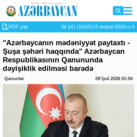
PDF çap
№ 141 (10161) 8 avqust 2026-cı il
"Azərbaycanın mədəniyyət paytaxtı -
Şuşa şəhəri haqqında" Azərbaycan
Respublikasının Qanununda
dəyişiklik edilməsi barədə
Qanunlar
09 İyul 2026 01:50