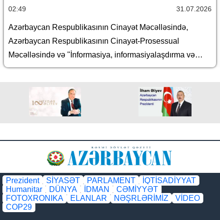
02:49
31.07.2026
Azərbaycan Respublikasının Cinayət Məcəlləsində,
Azərbaycan Respublikasının Cinayət-Prosessual
Məcəlləsində və "İnformasiya, informasiyalaşdırma və
informasiyanın mühafizəsi haqqında" Azərbaycan
Respublikasının Qanununda dəyişiklik edilməsi barədə
Prezident
SİYASƏT
PARLAMENT
İQTİSADİYYAT
Humanitar
DÜNYA
İDMAN
CƏMİYYƏT
FOTOXRONIKA
ELANLAR
NƏŞRLƏRİMİZ
VİDEO
COP29