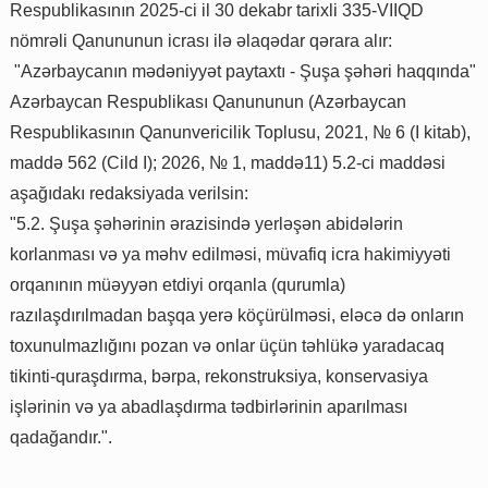
Respublikasının 2025-ci il 30 dekabr tarixli 335-VIIQD
nömrəli Qanununun icrası ilə əlaqədar qərara alır:
"Azərbaycanın mədəniyyət paytaxtı - Şuşa şəhəri haqqında"
Azərbaycan Respublikası Qanununun (Azərbaycan
Respublikasının Qanunvericilik Toplusu, 2021, № 6 (I kitab),
maddə 562 (Cild I); 2026, № 1, maddə11) 5.2-ci maddəsi
aşağıdakı redaksiyada verilsin:
"5.2. Şuşa şəhərinin ərazisində yerləşən abidələrin
korlanması və ya məhv edilməsi, müvafiq icra hakimiyyəti
orqanının müəyyən etdiyi orqanla (qurumla)
razılaşdırılmadan başqa yerə köçürülməsi, eləcə də onların
toxunulmazlığını pozan və onlar üçün təhlükə yaradacaq
tikinti-quraşdırma, bərpa, rekonstruksiya, konservasiya
işlərinin və ya abadlaşdırma tədbirlərinin aparılması
qadağandır.".