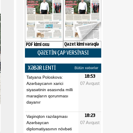
Qəzet kimi vərəqlə
PDF kimi oxu
QƏZETİN ÇAP VERSİYASI
XƏBƏR LENTİ
Bütün xəbərlər
18:53
Tatyana Poloskova:
07 Avqust
Azərbaycanın xarici
siyasətinin əsasında milli
maraqların qorunması
dayanır
18:23
Vaşinqton razılaşması
07 Avqust
Azərbaycan
diplomatiyasının növbəti