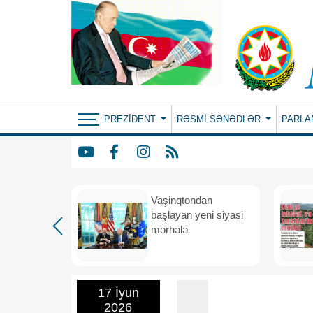
PREZIDENT
RƏSMI SƏNƏDLƏR
PARLA
rdən
Vaşinqtondan
hə
başlayan yeni siyasi
mərhələ
17 İyun
2026