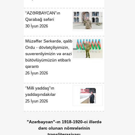
“AZƏRBAYCAN”ın
Qarabağ səfəri
30 İyun 2026
Müzəffər Sərkərdə, qalib
Ordu - dövlətçiliyimizin,
suverenliyimizin və ərazi
bütövlüyümüzün etibarlı
qarantı
26 İyun 2026
“Milli yaddaş"ın
yaddaşındakılar
25 İyun 2026
"Azərbaycan"-ın 1918-1920-ci illərdə
dərc olunan nömrələrinin
transliterasiyası