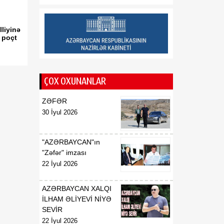
münasibətlərindən
inteqrasiyaya
lliyinə
 poçt
16:29
Kənd Təsərrüfatı
07 Avqust
Nazirliyinin vəzifəli şəxsləri
Qax və Balakən
rayonlarından olan
ÇOX OXUNANLAR
vətəndaşlarla görüşüb
ZƏFƏR
16:28
Azərbaycanın bank
30 İyul 2026
07 Avqust
sektoru “Moody’s”dən
müsbət qiymət alıb
"AZƏRBAYCAN"ın
16:27
Azərbaycan və
"Zəfər" imzası
07 Avqust
Ermənistan arasında sülh
22 İyul 2026
Cənubi Qafqaz üçün yeni
inkişaf mərhələsinin
AZƏRBAYCAN XALQI
əsasını qoya bilər
İLHAM ƏLİYEVİ NİYƏ
SEVİR
22 İyul 2026