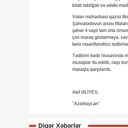
kitab təbliğatı və ədəbi-mədə
Vətən müharibəsi qazisi İlk
Şahvələdovun anası Məlahət
şəhər 4 saylı tam orta ümu
çox maraq göstərməyə, sava
belə maarifləndirici tədbirlə
Tədbirin bədii hissəsində m
musiqilər ifa edilib, rəqs ko
maraqla qarşılanıb.
Akif ƏLİYEV,
"Azərbaycan"
Digər Xəbərlər