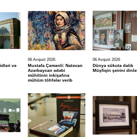
06 Avqust 2026
06 Avqust 2026
idləri və
Mustafa Çəmənli: Natəvan
Dünya sükuta dalıb
Azərbaycan ədəbi
Müşfiqin şeirini dinlə
mühitinin inkişafına
mühüm töhfələr verib