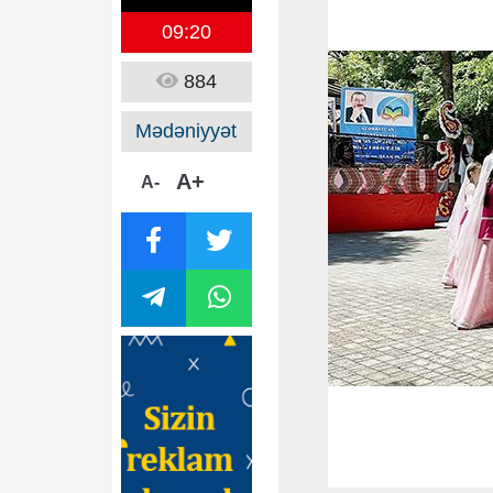
09:20
884
Mədəniyyət
A+
A-