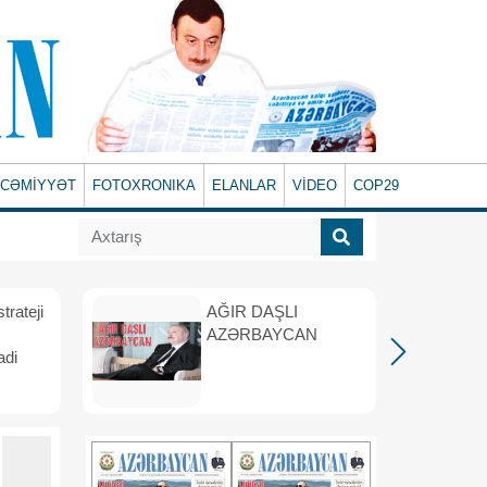
CƏMİYYƏT
FOTOXRONIKA
ELANLAR
VİDEO
COP29
rateji
AĞIR DAŞLI
AZƏRBAYCAN
adi