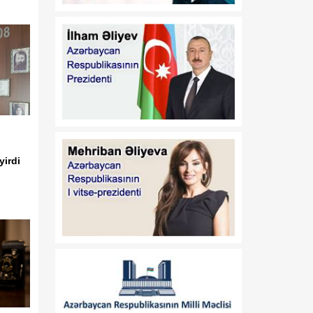
17:32
Orta Dəhlizin strateji
07 Avqust
elementinə çevrilən
Zəngəzur dəhlizi: Birillik
Vaşinqton diplomatiyasının
uğurları
17:30
Trans-Xəzər fiber-optik
07 Avqust
xətti Azərbaycanı
Avrasiyanın rəqəmsal
körpüsünə çevirir
yirdi
16:34
Ukraynalı ekspert:
07 Avqust
Azərbaycan xarici
siyasətinin əsas
prioritetinin yalnız milli
maraqların qorunması
olduğunu nümayiş etdirir
16:30
“Vətən” jurnalı: Özbəkistan
07 Avqust
və Azərbaycan: Müttəfiqlik