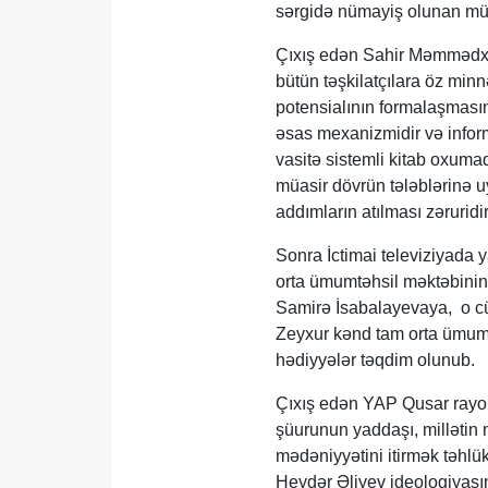
sərgidə nümayiş olunan müxtəl
Çıxış edən Sahir Məmmədxano
bütün təşkilatçılara öz minnə
potensialının formalaşmasın
əsas mexanizmidir və infor
vasitə sistemli kitab oxumaq
müasir dövrün tələblərinə 
addımların atılması zəruridi
Sonra İctimai televiziyada y
orta ümumtəhsil məktəbinin 
Samirə İsabalayevaya, o c
Zeyxur kənd tam orta ümumt
hədiyyələr təqdim olunub.
Çıxış edən YAP Qusar rayon 
şüurunun yaddaşı, millətin m
mədəniyyətini itirmək təhlük
Heydər Əliyev ideologiyası