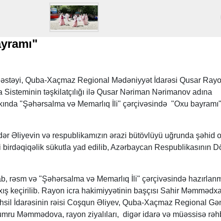
yramı"
 dəstəyi, Quba-Xaçmaz Regional Mədəniyyət İdarəsi Qusar Ray
 Sisteminin təşkilatçılığı ilə Qusar Nəriman Nərimanov adına
rkında "Şəhərsalma və Memarlıq İli" çərçivəsində "Oxu bayramı
r Əliyevin və respublikamızın ərazi bütövlüyü uğrunda şəhid 
i birdəqiqəlik sükutla yad edilib, Azərbaycan Respublikasının D
b, rəsm və "Şəhərsalma və Memarlıq İli" çərçivəsində hazırlanm
axış keçirilib. Rayon icra hakimiyyətinin başçısı Sahir Məmmədx
il İdarəsinin rəisi Coşqun Əliyev, Quba-Xaçmaz Regional Gə
umru Məmmədova, rayon ziyalıları, digər idarə və müəssisə rəhb