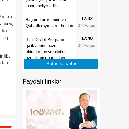
insan təxliyə edilib
Sultan
17:42
Baş prokuror Laçın və
əliyev,
07 Avqust
Qubadlı rayonlarında olub
daha
araq
17:40
Bu il Dövlət Proqramı
.
07 Avqust
qaliblərinin məzun
olduqları universitetlər
ilib,
üzrə ilk onluq açıqlanıb
indən
Bütün xəbərlər
17:39
Vaşinqton razılaşmaları
07 Avqust
Azərbaycanın sülh
Faydalı linklər
modelinə beynəlxalq
dəstəyi təsdiqlədi
17:36
Hərbi qulluqçular məharət
07 Avqust
dərəcələri üzrə sınaq
imtahanlarına cəlb
olunublar