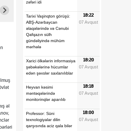
zəfəri idi
18:22
Tarixi Vaşinqton görüşü:
07 Avqust
ABŞ-Azərbaycan
əlaqələrində və Cənubi
Qafqazın sülh
gündəliyində mühüm
mərhələ
on
18:20
Xarici ölkələrin informasiya
"
07 Avqust
şəbəkələrinə hücumlar
edən şəxslər saxlanılıblar
olmuş
18:18
Heyvan kəsimi
övlət
07 Avqust
məntəqələrində
monitorinqlər aparılıb
ış əl
18:00
anov,
Professor: Süni
07 Avqust
texnologiyalar dilin
nclər
qarşısında aciz qala bilər
ərləri