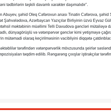
ni tədbirlərin təşkili davamlı xarakter daşımalıdır".
in Abuyev, şəhid Oleq Cəfərovun anası Tinatin Cəfərova, şəhid 
 Şahvələdova, Azərbaycan Yazıçılar Birliyinin üzvü Eyvaz Gül
mtəhsil məktəbinin müəllimi Telli Davudova gəncləri mütaliəyə 
dlı, dünyagörüşlü və vətənpərvər gənclər kimi yetişməyə çağır
rin mütəmadi olaraq keçirilməsinin vacibliyini diqqətə çatdırıblar
əktəblilər tərəfindən vətənpərvərlik mövzusunda şeirlər səsləndir
mpozisiyaları təqdim edilib. Rəngarəng çıxışlar iştirakçılar tərəf