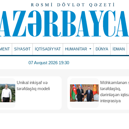
MENT
SİYASƏT
İQTİSADİYYAT
HUMANITAR
DÜNYA
İDMAN
07 Avqust 2026 19:30
Unikal inkişaf və
Möhkəmlənən st
tərəfdaşlıq modeli
tərəfdaşlıq,
dərinləşən iqtis
inteqrasiya