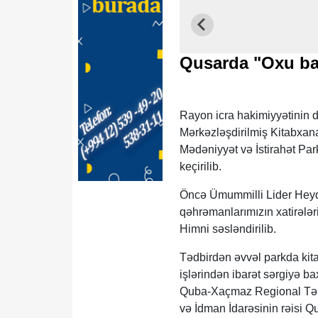
Qusarda "Oxu ba
Rayon icra hakimiyyətinin
Mərkəzləşdirilmiş Kitabxana
Mədəniyyət və İstirahət Pa
keçirilib.
Öncə Ümummilli Lider Heydə
qəhrəmanlarımızın xatirələr
Himni səsləndirilib.
Tədbirdən əvvəl parkda kita
işlərindən ibarət sərgiyə b
Quba-Xaçmaz Regional Təhs
və İdman İdarəsinin rəisi Q