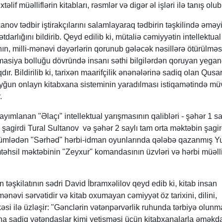
if müəlliflərin kitabları, rəsmlər və digər əl işləri ilə tanış olub
v tədbir iştirakçılarını salamlayaraq tədbirin təşkilində əməy
tdarlığını bildirib. Qeyd edilib ki, mütaliə cəmiyyətin intellektual
ın, milli-mənəvi dəyərlərin qorunub gələcək nəsillərə ötürülməs
masiya bolluğu dövründə insanı səthi bilgilərdən qoruyan yega
dır. Bildirilib ki, tarixən maarifçilik ənənələrinə sadiq olan Qusa
uyğun onlayn kitabxana sisteminin yaradılması istiqamətində mü
r.
ayımlanan "Əlaçı" intellektual yarışmasının qalibləri - şəhər 1 sa
şagirdi Tural Sultanov və şəhər 2 saylı tam orta məktəbin şagir
ümlədən "Sərhəd" hərbi-idman oyunlarında qələbə qazanmış Yu
əhsil məktəbinin "Zeyxur" komandasının üzvləri və hərbi müəll
təşkilatının sədri David İbramxəlilov qeyd edib ki, kitab insan
ənəvi sərvətidir və kitab oxumayan cəmiyyət öz tarixini, dilini,
əsi ilə üzləşir: "Gənclərin vətənpərvərlik ruhunda tərbiyə olunm
na sadiq vətəndaşlar kimi yetişməsi üçün kitabxanalarla əməkda