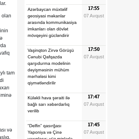
lar.
17:55
Azərbaycan müxtəlif
07 Avqust
i olan
geosiyasi məkanlar
arasında kommunikasiya
imkanları olan dövlət
inin
mövqeyini gücləndirir
nə
rda
17:50
Vaşinqton Zirvə Görüşü
vafiq
07 Avqust
Cənubi Qafqazda
qarşıdurma modelinin
dəyişməsinin mühüm
ylı tam
mərhələsi kimi
di
qiymətləndirilir
xarı
iminə
17:47
Küləkli hava şəraiti ilə
07 Avqust
bağlı sarı xəbərdarlıq
verilib
17:45
“Delfin” qasırğası
ası və
07 Avqust
Yaponiya və Çinə
şlıq,
yaxınlaşır: yüz minlərlə