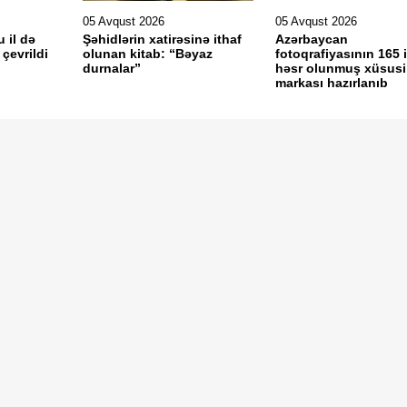
05 Avqust 2026
05 Avqust 2026
u il də
Şəhidlərin xatirəsinə ithaf
Azərbaycan
çevrildi
olunan kitab: “Bəyaz
fotoqrafiyasının 165 i
durnalar”
həsr olunmuş xüsusi
markası hazırlanıb