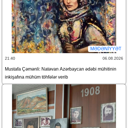
MƏDƏNIYYƏT
21:40
06.08.2026
Mustafa Çəmənli: Natəvan Azərbaycan ədəbi mühitinin
inkişafına mühüm töhfələr verib