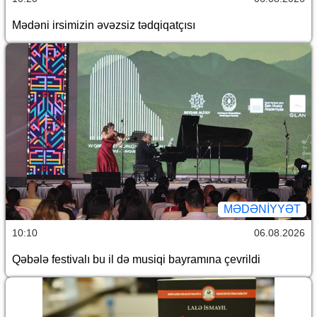
Mədəni irsimizin əvəzsiz tədqiqatçısı
MƏDƏNIYYƏT
10:10
06.08.2026
Qəbələ festivalı bu il də musiqi bayramına çevrildi