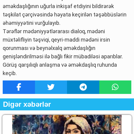
əməkdaşlığının uğurla inkişaf etdiyini bildirərək
təşkilat çərçivəsində həyata keçirilən təşəbbüslərin
əhəmiyyətini vurğulayıb.
Tərəflər mədəniyyətlərarası dialoq, mədəni
müxtəlifliyin təşviqi, qeyri-maddi mədəni irsin
qorunması və beynəlxalq əməkdaşlığın
genişləndirilməsi ilə bağlı fikir mübadiləsi aparıblar.
Görüş qarşılıqlı anlaşma və əməkdaşlıq ruhunda
keçib.
Digər xəbərlər