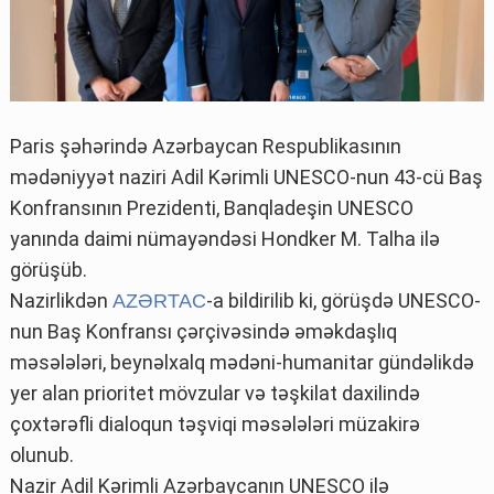
Paris şəhərində Azərbaycan Respublikasının
mədəniyyət naziri Adil Kərimli UNESCO-nun 43-cü Baş
Konfransının Prezidenti, Banqladeşin UNESCO
yanında daimi nümayəndəsi Hondker M. Talha ilə
görüşüb.
Nazirlikdən
-a bildirilib ki, görüşdə UNESCO-
AZƏRTAC
nun Baş Konfransı çərçivəsində əməkdaşlıq
məsələləri, beynəlxalq mədəni-humanitar gündəlikdə
yer alan prioritet mövzular və təşkilat daxilində
çoxtərəfli dialoqun təşviqi məsələləri müzakirə
olunub.
Nazir Adil Kərimli Azərbaycanın UNESCO ilə