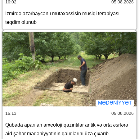
16:02
05.08.2026
İzmirdə azərbaycanlı mütəxəssisin musiqi terapiyası
təqdim olunub
MƏDƏNIYYƏT
15:13
05.08.2026
Qubada aparılan arxeoloji qazıntılar antik və orta əsrlərə
aid şəhər mədəniyyətinin qalıqlarını üzə çıxarıb