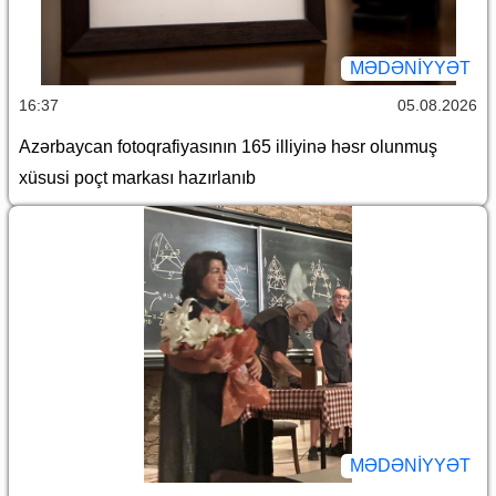
MƏDƏNIYYƏT
16:37
05.08.2026
Azərbaycan fotoqrafiyasının 165 illiyinə həsr olunmuş
xüsusi poçt markası hazırlanıb
MƏDƏNIYYƏT