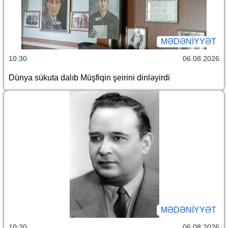
MƏDƏNIYYƏT
10:30
06.08.2026
Dünya sükuta dalıb Müşfiqin şeirini dinləyirdi
MƏDƏNIYYƏT
10:20
06.08.2026