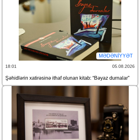
MƏDƏNIYYƏT
18:01
05.08.2026
Şəhidlərin xatirəsinə ithaf olunan kitab: “Bəyaz durnalar”