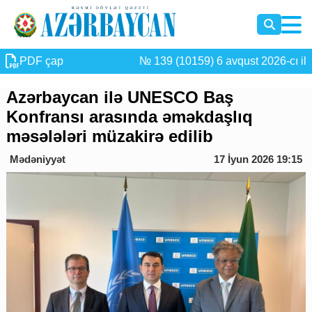
PDF çap
№ 139 (10159) 6 avqust 2026-cı il
Azərbaycan ilə UNESCO Baş
Konfransı arasında əməkdaşlıq
məsələləri müzakirə edilib
Mədəniyyət
17 İyun 2026 19:15