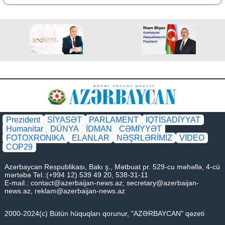
Prezident
SİYASƏT
PARLAMENT
İQTİSADİYYAT
Humanitar
DÜNYA
İDMAN
CƏMİYYƏT
FOTOXRONIKA
ELANLAR
NƏŞRLƏRİMİZ
VİDEO
COP29
Azərbaycan Respublikası, Bakı ş., Mətbuat pr. 529-cu məhəllə, 4-cü
mərtəbə Tel.:(+994 12) 539 49 20, 538-31-11
E-mail.:
contact@azerbaijan-news.az
;
secretary@azerbaijan-
news.az
,
reklam@azerbaijan-news.az
2000-2024(c) Bütün hüquqları qorunur, "AZƏRBAYCAN" qəzeti