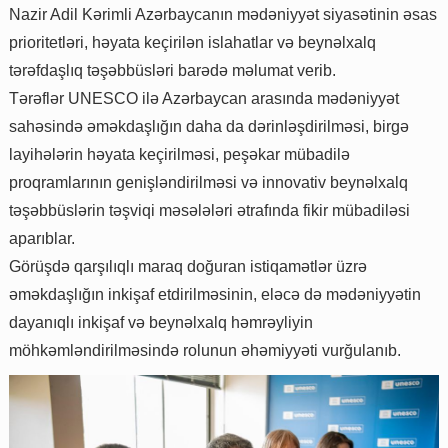
Nazir Adil Kərimli Azərbaycanın mədəniyyət siyasətinin əsas
prioritetləri, həyata keçirilən islahatlar və beynəlxalq
tərəfdaşlıq təşəbbüsləri barədə məlumat verib.
Tərəflər UNESCO ilə Azərbaycan arasında mədəniyyət
sahəsində əməkdaşlığın daha da dərinləşdirilməsi, birgə
layihələrin həyata keçirilməsi, peşəkar mübadilə
proqramlarının genişləndirilməsi və innovativ beynəlxalq
təşəbbüslərin təşviqi məsələləri ətrafında fikir mübadiləsi
aparıblar.
Görüşdə qarşılıqlı maraq doğuran istiqamətlər üzrə
əməkdaşlığın inkişaf etdirilməsinin, eləcə də mədəniyyətin
dayanıqlı inkişaf və beynəlxalq həmrəyliyin
möhkəmləndirilməsində rolunun əhəmiyyəti vurğulanıb.