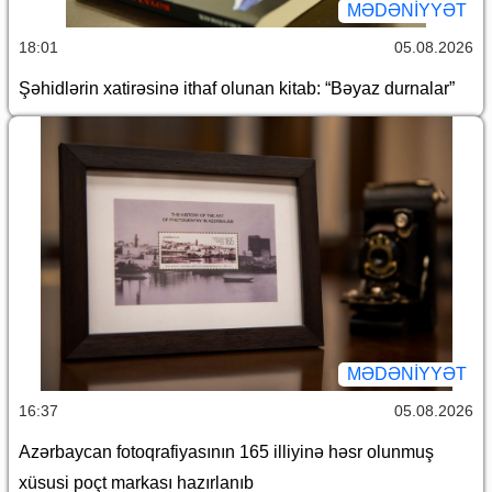
MƏDƏNIYYƏT
18:01
05.08.2026
Şəhidlərin xatirəsinə ithaf olunan kitab: “Bəyaz durnalar”
MƏDƏNIYYƏT
16:37
05.08.2026
Azərbaycan fotoqrafiyasının 165 illiyinə həsr olunmuş
xüsusi poçt markası hazırlanıb