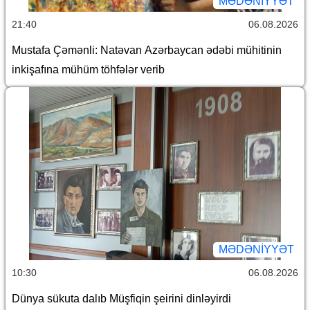
MƏDƏNIYYƏT
21:40
06.08.2026
Mustafa Çəmənli: Natəvan Azərbaycan ədəbi mühitinin
inkişafına mühüm töhfələr verib
MƏDƏNIYYƏT
10:30
06.08.2026
Dünya sükuta dalıb Müşfiqin şeirini dinləyirdi