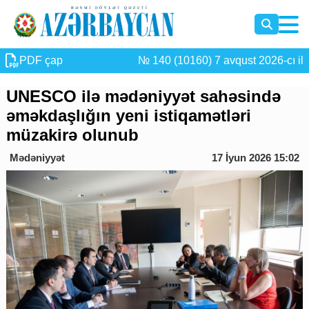
PDF çap
№ 140 (10160) 7 avqust 2026-cı il
UNESCO ilə mədəniyyət sahəsində
əməkdaşlığın yeni istiqamətləri
müzakirə olunub
Mədəniyyət
17 İyun 2026 15:02