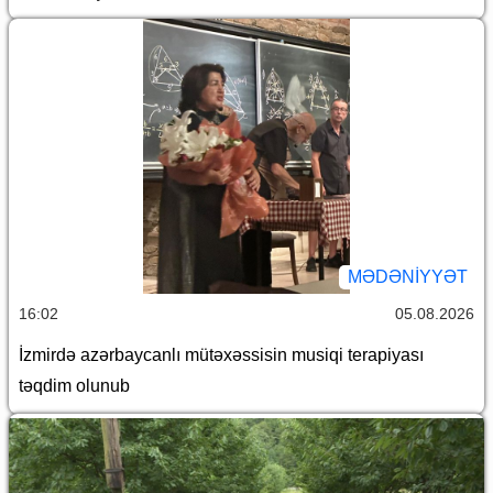
MƏDƏNIYYƏT
16:02
05.08.2026
İzmirdə azərbaycanlı mütəxəssisin musiqi terapiyası
təqdim olunub