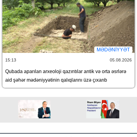
MƏDƏNIYYƏT
15:13
05.08.2026
Qubada aparılan arxeoloji qazıntılar antik və orta əsrlərə
aid şəhər mədəniyyətinin qalıqlarını üzə çıxarıb