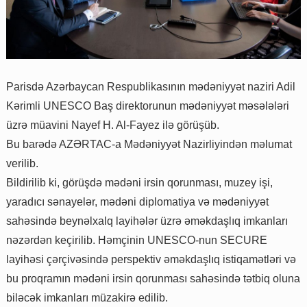
Parisdə Azərbaycan Respublikasının mədəniyyət naziri Adil
Kərimli UNESCO Baş direktorunun mədəniyyət məsələləri
üzrə müavini Nayef H. Al-Fayez ilə görüşüb.
Bu barədə AZƏRTAC-a Mədəniyyət Nazirliyindən məlumat
verilib.
Bildirilib ki, görüşdə mədəni irsin qorunması, muzey işi,
yaradıcı sənayelər, mədəni diplomatiya və mədəniyyət
sahəsində beynəlxalq layihələr üzrə əməkdaşlıq imkanları
nəzərdən keçirilib. Həmçinin UNESCO-nun SECURE
layihəsi çərçivəsində perspektiv əməkdaşlıq istiqamətləri və
bu proqramın mədəni irsin qorunması sahəsində tətbiq oluna
biləcək imkanları müzakirə edilib.