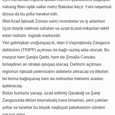
nəhəng fiber-optik xətlər məhz Bakıdan keçir. Yəni rəqəmsal
dünya da bu yolla hərəkət edir.
Ələt Azad İqtisadi Zonası xarici investorlar və iş adamları
üçün böyük istehsal sahələri və azad ticarət imkanları təklif
edən mühüm logistik mərkəzdir.
Yeri gəlmişkən vurğulayaq ki, ötən il Vaşinqtonda Zəngəzur
dəhlizinin (TRIPP) açılması ilə bağlı razılıq əldə olunub. Bu
marşrut həm Şərqlə Qərbi, həm də Şimalla Cənubu
birləşdirən ən strateji qovşaq olacaq. Dəhlizin açılması
regionun iqtisadi potensialını dəfələrlə artıracaq və ölkələri
bir-birinə bağlayaraq həm də müharibə risklərini aradan
qaldıracaq.
Bütün bunlarla yanaşı, azad edilmiş Qarabağ və Şərqi
Zəngəzurda tikilən beynəlxalq hava limanları, yeni çəkilən
yollar və tunellər bu böyük nəqliyyat şəbəkəsinin sürətini
qat-qat artırır.