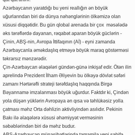
Azərbaycanın yaratdığı bu yeni reallığın ən böyük
uğurlarından biri də dünya nəhənglərinin ölkəmizə olan
xüsusi diqqətidir. Bu gün qlobal arenada bir çox məsələdə
əks tərəflərdə dayanan, rəqabət aparan böyük güclərin -
Çinin, ABŞ-nin, Avropa İttifaqının (Aİ) - eyni zamanda
Azərbaycanla əməkdaşlıq etməyə böyük maraq göstərməsi
təkrarsız mənzərədir.
Çin-Azərbaycan əlaqələri gündən-günə inkişaf edir. Ötən ilin
aprelində Prezident İlham Əliyevin bu ölkəyə dövlət səfəri
zamanı Hərtərəfli strateji tərəfdaşlıq haqqında Birgə
Bəyannamə imzalanması böyük uğurdur. Faktdır ki, Çindən
yola düşən yüklərin Avropaya ən qısa və təhlükəsiz yolla
çatması məhz Orta dəhlizin aktivliyindən asılıdır. Pekinin
Bakı ilə əlaqələrə xüsusi əhəmiyyət verməsinin
səbəblərindən biri də məhz budur.
ABŞ-Azərbaycan münasibətlərində tamamilə yeni səhifə