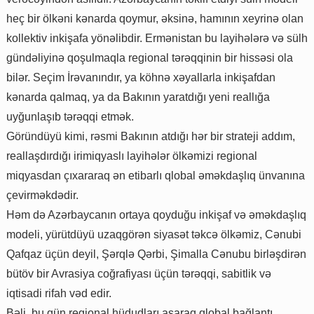
heç bir ölkəni kənarda qoymur, əksinə, hamının xeyrinə olan
kollektiv inkişafa yönəlibdir. Ermənistan bu layihələrə və sülh
gündəliyinə qoşulmaqla regional tərəqqinin bir hissəsi ola
bilər. Seçim İrəvanındır, ya köhnə xəyallarla inkişafdan
kənarda qalmaq, ya da Bakının yaratdığı yeni reallığa
uyğunlaşıb tərəqqi etmək.
Göründüyü kimi, rəsmi Bakının atdığı hər bir strateji addım,
reallaşdırdığı irimiqyaslı layihələr ölkəmizi regional
miqyasdan çıxararaq ən etibarlı qlobal əməkdaşlıq ünvanına
çevirməkdədir.
Həm də Azərbaycanın ortaya qoyduğu inkişaf və əməkdaşlıq
modeli, yürütdüyü uzaqgörən siyasət təkcə ölkəmiz, Cənubi
Qafqaz üçün deyil, Şərqlə Qərbi, Şimalla Cənubu birləşdirən
bütöv bir Avrasiya coğrafiyası üçün tərəqqi, sabitlik və
iqtisadi rifah vəd edir.
Bəli, bu gün regional hüdudları aşaraq qlobal bağlantı