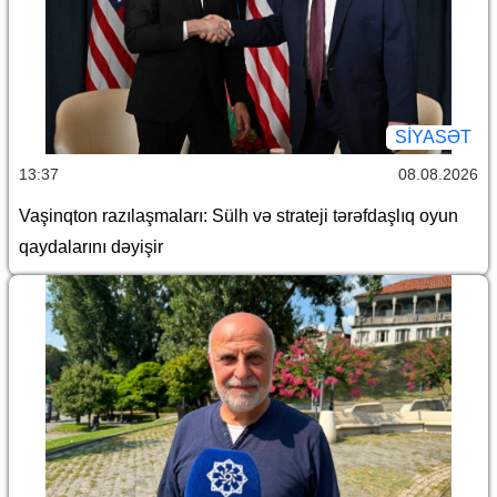
SİYASƏT
13:37
08.08.2026
Vaşinqton razılaşmaları: Sülh və strateji tərəfdaşlıq oyun
qaydalarını dəyişir