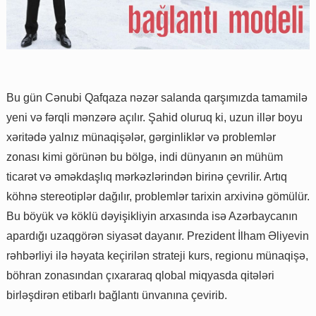
Bu gün Cənubi Qafqaza nəzər salanda qarşımızda tamamilə
yeni və fərqli mənzərə açılır. Şahid oluruq ki, uzun illər boyu
xəritədə yalnız münaqişələr, gərginliklər və problemlər
zonası kimi görünən bu bölgə, indi dünyanın ən mühüm
ticarət və əməkdaşlıq mərkəzlərindən birinə çevrilir. Artıq
köhnə stereotiplər dağılır, problemlər tarixin arxivinə gömülür.
Bu böyük və köklü dəyişikliyin arxasında isə Azərbaycanın
apardığı uzaqgörən siyasət dayanır. Prezident İlham Əliyevin
rəhbərliyi ilə həyata keçirilən strateji kurs, regionu münaqişə,
böhran zonasından çıxararaq qlobal miqyasda qitələri
birləşdirən etibarlı bağlantı ünvanına çevirib.