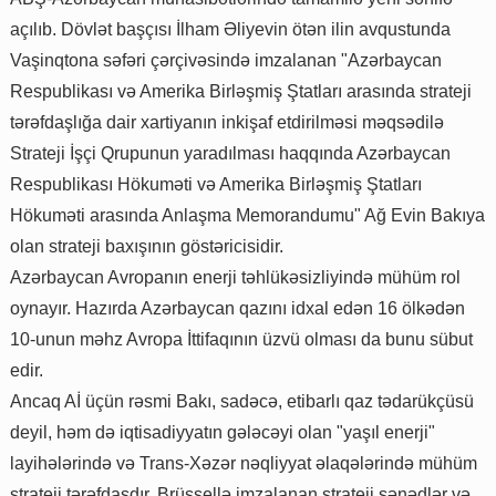
açılıb. Dövlət başçısı İlham Əliyevin ötən ilin avqustunda
Vaşinqtona səfəri çərçivəsində imzalanan "Azərbaycan
Respublikası və Amerika Birləşmiş Ştatları arasında strateji
tərəfdaşlığa dair xartiyanın inkişaf etdirilməsi məqsədilə
Strateji İşçi Qrupunun yaradılması haqqında Azərbaycan
Respublikası Hökuməti və Amerika Birləşmiş Ştatları
Hökuməti arasında Anlaşma Memorandumu" Ağ Evin Bakıya
olan strateji baxışının göstəricisidir.
Azərbaycan Avropanın enerji təhlükəsizliyində mühüm rol
oynayır. Hazırda Azərbaycan qazını idxal edən 16 ölkədən
10-unun məhz Avropa İttifaqının üzvü olması da bunu sübut
edir.
Ancaq Aİ üçün rəsmi Bakı, sadəcə, etibarlı qaz tədarükçüsü
deyil, həm də iqtisadiyyatın gələcəyi olan "yaşıl enerji"
layihələrində və Trans-Xəzər nəqliyyat əlaqələrində mühüm
strateji tərəfdaşdır. Brüssellə imzalanan strateji sənədlər və