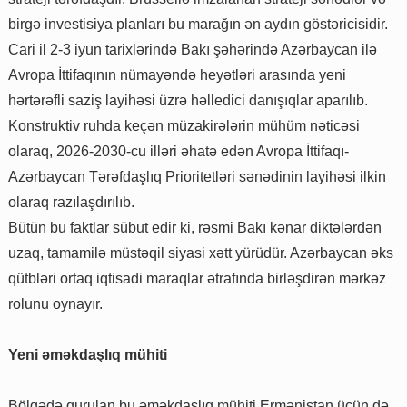
birgə investisiya planları bu marağın ən aydın göstəricisidir.
Cari il 2-3 iyun tarixlərində Bakı şəhərində Azərbaycan ilə
Avropa İttifaqının nümayəndə heyətləri arasında yeni
hərtərəfli saziş layihəsi üzrə həlledici danışıqlar aparılıb.
Konstruktiv ruhda keçən müzakirələrin mühüm nəticəsi
olaraq, 2026-2030-cu illəri əhatə edən Avropa İttifaqı-
Azərbaycan Tərəfdaşlıq Prioritetləri sənədinin layihəsi ilkin
olaraq razılaşdırılıb.
Bütün bu faktlar sübut edir ki, rəsmi Bakı kənar diktələrdən
uzaq, tamamilə müstəqil siyasi xətt yürüdür. Azərbaycan əks
qütbləri ortaq iqtisadi maraqlar ətrafında birləşdirən mərkəz
rolunu oynayır.
Yeni əməkdaşlıq mühiti
Bölgədə qurulan bu əməkdaşlıq mühiti Ermənistan üçün də