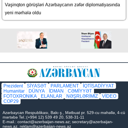
Vaşinqton görüşləri Azərbaycanın zəfər diplomatiyasında
yeni mərhələ oldu
Prezident
SİYASƏT
PARLAMENT
İQTİSADİYYAT
Humanitar
DÜNYA
İDMAN
CƏMİYYƏT
FOTOXRONIKA
ELANLAR
NƏŞRLƏRİMİZ
VİDEO
COP29
Azərbaycan Respublikası, Bakı ş., Mətbuat pr. 529-cu məhəllə, 4-cü
mərtəbə Tel.:(+994 12) 539 49 20, 538-31-11
E-mail.:
contact@azerbaijan-news.az
;
secretary@azerbaijan-
news.az
,
reklam@azerbaijan-news.az