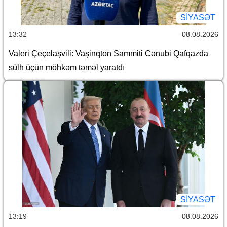
SİYASƏT
13:32
08.08.2026
Valeri Çeçelaşvili: Vaşinqton Sammiti Cənubi Qafqazda
sülh üçün möhkəm təməl yaratdı
SİYASƏT
13:19
08.08.2026