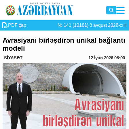
PDF çap
№ 141 (10161) 8 avqust 2026-cı il
Avrasiyanı birləşdirən unikal bağlantı
modeli
SİYASƏT
12 İyun 2026 08:00