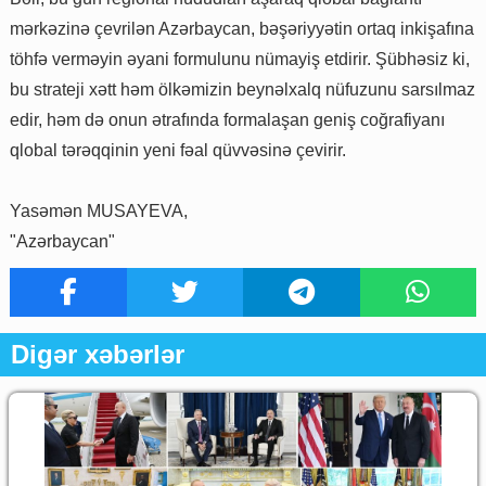
mərkəzinə çevrilən Azərbaycan, bəşəriyyətin ortaq inkişafına
töhfə verməyin əyani formulunu nümayiş etdirir. Şübhəsiz ki,
bu strateji xətt həm ölkəmizin beynəlxalq nüfuzunu sarsılmaz
edir, həm də onun ətrafında formalaşan geniş coğrafiyanı
qlobal tərəqqinin yeni fəal qüvvəsinə çevirir.
Yasəmən MUSAYEVA,
"Azərbaycan"
Digər xəbərlər