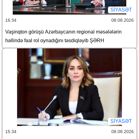
SİYASƏT
16:34
08.08.2026
Vaşinqton görüşü Azərbaycanın regional məsələlərin
həllində fəal rol oynadığını təsdiqləyib ŞƏRH
SİYASƏT
15:34
08.08.2026