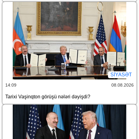
SİYASƏT
14:09
08.08.2026
Tarixi Vaşinqton görüşü nələri dəyişdi?