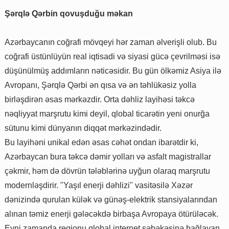
Şərqlə Qərbin qovuşduğu məkan
Azərbaycanın coğrafi mövqeyi hər zaman əlverişli olub. Bu
coğrafi üstünlüyün real iqtisadi və siyasi gücə çevrilməsi isə
düşünülmüş addımların nəticəsidir. Bu gün ölkəmiz Asiya ilə
Avropanı, Şərqlə Qərbi ən qısa və ən təhlükəsiz yolla
birləşdirən əsas mərkəzdir. Orta dəhliz layihəsi təkcə
nəqliyyat marşrutu kimi deyil, qlobal ticarətin yeni onurğa
sütunu kimi dünyanın diqqət mərkəzindədir.
Bu layihəni unikal edən əsas cəhət ondan ibarətdir ki,
Azərbaycan bura təkcə dəmir yolları və asfalt magistrallar
çəkmir, həm də dövrün tələblərinə uyğun olaraq marşrutu
modernləşdirir. "Yaşıl enerji dəhlizi" vasitəsilə Xəzər
dənizində qurulan külək və günəş-elektrik stansiyalarından
alınan təmiz enerji gələcəkdə birbaşa Avropaya ötürüləcək.
Eyni zamanda regionu qlobal internet şəbəkəsinə bağlayan