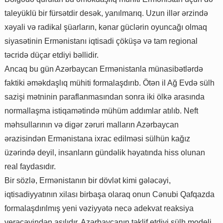
taleyüklü bir fürsətdir desək, yanılmarıq. Uzun illər ərzində
xəyali və radikal şüarların, kənar güclərin oyuncağı olmaq
siyasətinin Ermənistanı iqtisadi çöküşə və tam regional
təcridə düçar etdiyi bəllidir.
Ancaq bu gün Azərbaycan Ermənistanla münasibətlərdə
faktiki əməkdaşlıq mühiti formalaşdırıb. Ötən il Ağ Evdə sülh
sazişi mətninin paraflanmasından sonra iki ölkə arasında
normallaşma istiqamətində mühüm addımlar atılıb. Neft
məhsullarının və digər zəruri malların Azərbaycan
ərazisindən Ermənistana ixrac edilməsi sülhün kağız
üzərində deyil, insanların gündəlik həyatında hiss olunan
real faydasıdır.
Bir sözlə, Ermənistanın bir dövlət kimi gələcəyi,
iqtisadiyyatının xilası birbaşa olaraq onun Cənubi Qafqazda
formalaşdırılmış yeni vəziyyətə necə adekvat reaksiya
verəcəyindən asılıdır. Azərbaycanın təklif etdiyi sülh modeli