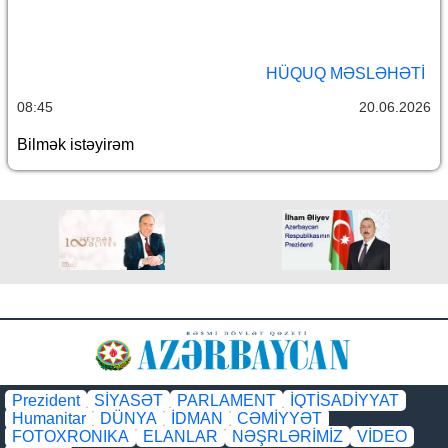
HÜQUQ MƏSLƏHƏTI
08:45
20.06.2026
Bilmək istəyirəm
Prezident
SİYASƏT
PARLAMENT
İQTİSADİYYAT
Humanitar
DÜNYA
İDMAN
CƏMİYYƏT
FOTOXRONIKA
ELANLAR
NƏŞRLƏRİMİZ
VİDEO