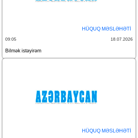
HÜQUQ MƏSLƏHƏTI
09:05
18.07.2026
Bilmək istəyirəm
HÜQUQ MƏSLƏHƏTI