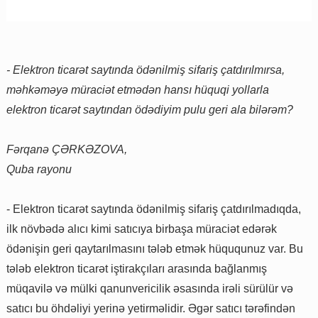
- Elektron ticarət saytında ödənilmiş sifariş çatdırılmırsa,
məhkəməyə müraciət etmədən hansı hüquqi yollarla
elektron ticarət saytından ödədiyim pulu geri ala bilərəm?
Fərqanə ÇƏRKƏZOVA,
Quba rayonu
- Elektron ticarət saytında ödənilmiş sifariş çatdırılmadıqda,
ilk növbədə alıcı kimi satıcıya birbaşa müraciət edərək
ödənişin geri qaytarılmasını tələb etmək hüququnuz var. Bu
tələb elektron ticarət iştirakçıları arasında bağlanmış
müqavilə və mülki qanunvericilik əsasında irəli sürülür və
satıcı bu öhdəliyi yerinə yetirməlidir. Əgər satıcı tərəfindən