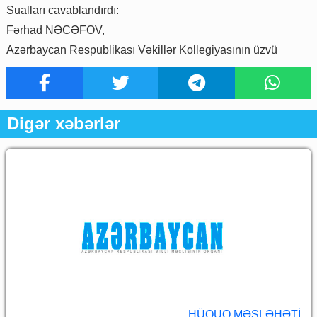
Sualları cavablandırdı:
Fərhad NƏCƏFOV,
Azərbaycan Respublikası Vəkillər Kollegiyasının üzvü
Digər xəbərlər
HÜQUQ MƏSLƏHƏTI