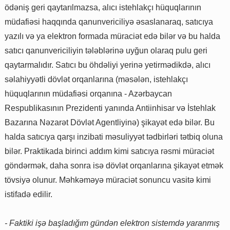
ödəniş geri qaytarılmazsa, alıcı istehlakçı hüquqlarının
müdafiəsi haqqında qanunvericiliyə əsaslanaraq, satıcıya
yazılı və ya elektron formada müraciət edə bilər və bu halda
satıcı qanunvericiliyin tələblərinə uyğun olaraq pulu geri
qaytarmalıdır. Satıcı bu öhdəliyi yerinə yetirmədikdə, alıcı
səlahiyyətli dövlət orqanlarına (məsələn, istehlakçı
hüquqlarının müdafiəsi orqanına - Azərbaycan
Respublikasının Prezidenti yanında Antiinhisar və İstehlak
Bazarına Nəzarət Dövlət Agentliyinə) şikayət edə bilər. Bu
halda satıcıya qarşı inzibati məsuliyyət tədbirləri tətbiq oluna
bilər. Praktikada birinci addım kimi satıcıya rəsmi müraciət
göndərmək, daha sonra isə dövlət orqanlarına şikayət etmək
tövsiyə olunur. Məhkəməyə müraciət sonuncu vasitə kimi
istifadə edilir.
- Faktiki işə başladığım gündən elektron sistemdə yaranmış