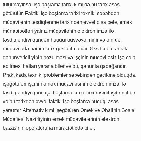
tutulmayıbsa, işə başlama tarixi kimi də bu tarix əsas
götürülür. Faktiki işə başlama tarixi texniki səbəbdən
müqavilənin təsdiqlənmə tarixindən əvvəl olsa belə, əmək
münasibətləri yalnız müqavilənin elektron imza ilə
təsdiqləndiyi gündən hüquqi qüvvəyə minir və əmrdə,
müqavilədə həmin tarix göstərilməlidir. Əks halda, əmək
qanunvericiliyinin pozulması və işçinin müqaviləsiz işə cəlb
edilməsi halları yarana bilər və bu, qanunla qadağandır.
Praktikada texniki problemlər səbəbindən gecikmə olduqda,
işəgötürən işçinin əmək müqaviləsinin elektron imza ilə
təsdiqləndiyi günü işə başlama tarixi kimi rəsmiləşdirməlidir
və bu tarixdən əvvəl faktiki işə başlama hüquqi əsas
yaratmır. Alternativ kimi işəgötürən Əmək və Əhalinin Sosial
Müdafiəsi Nazirliyinin əmək müqavilələrinin elektron
bazasının operatoruna müraciət edə bilər.