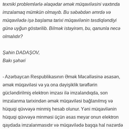
texniki problemlərlə əlaqədar əmək müqaviləsini vaxtında
imzalamaq mümkün olmayıb. Bu səbəbdən əmrdə və
müqavilədə işə başlama tarixi müqavilənin təsdiqləndiyi
günə uyğun göstərilib. Bilmək istəyirəm, bu, qanunla necə
olmalıdır?
Şahin DADAŞOV,
Bakı şəhəri
- Azərbaycan Respublikasının Əmək Məcəlləsinə əsasən,
əmək müqaviləsi və ya ona dəyişiklik tərəflərin
gücləndirilmiş elektron imzası ilə imzalandıqda, son
imzalanma tarixindən əmək müqaviləsi bağlanılmış və
hüquqi qüvvəyə minmiş hesab olunur. Yəni müqavilənin
hüquqi qüvvəyə minməsi üçün əsas meyar onun elektron
qaydada imzalanmasıdır və müqavilədə başqa hal nəzərdə