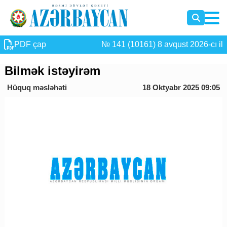
PDF çap
№ 141 (10161) 8 avqust 2026-cı il
Bilmək istəyirəm
Hüquq məsləhəti
18 Oktyabr 2025 09:05