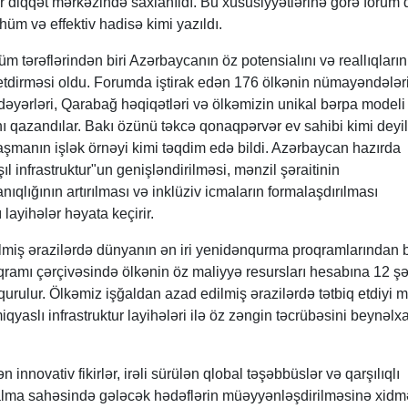
ar diqqət mərkəzində saxlanıldı. Bu xüsusiyyətlərinə görə forum 
üm və effektiv hadisə kimi yazıldı.
 tərəflərindən biri Azərbaycanın öz potensialını və reallıqların
dirməsi oldu. Forumda iştirak edən 176 ölkənin nümayəndələr
dəyərləri, Qarabağ həqiqətləri və ölkəmizin unikal bərpa modeli 
ı qazandılar. Bakı özünü təkcə qonaqpərvər ev sahibi kimi deyi
manın işlək örnəyi kimi təqdim edə bildi. Azərbaycan hazırda
ıl infrastruktur"un genişləndirilməsi, mənzil şəraitinin
nıqlığının artırılması və inklüziv icmaların formalaşdırılması
layihələr həyata keçirir.
miş ərazilərdə dünyanın ən iri yenidənqurma proqramlarından bi
qramı çərçivəsində ölkənin öz maliyyə resursları hesabına 12 ş
rulur. Ölkəmiz işğaldan azad edilmiş ərazilərdə tətbiq etdiyi m
iqyaslı infrastruktur layihələri ilə öz zəngin təcrübəsini beynəlx
innovativ fikirlər, irəli sürülən qlobal təşəbbüslər və qarşılıqlı
lma sahəsində gələcək hədəflərin müəyyənləşdirilməsinə xidmə