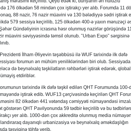
nış mərasimi keçirilib. Qeyd edək ki, dünyanın ən nüfuzlu
də 176 ölkədən 58 mindən çox iştirakçı yer alıb. Forumda 11 dö
onaq, 88 nazir, 76 nazir müavini və 130 bələdiyyə sədri iştirak e
kdə 579 sessiya keçirilib, 125 ölkədən 400-ə yaxın məruzəçi ə
 Şəhər Gündəliyinin icrasına həsr olunmuş nazirlər görüşündə 1
zir müavini səviyyəsində təmsil olunub. "Urban Expo" sərgisinə
lınıb.
ezidenti İlham Əliyevin təşəbbüsü ilə WUF tarixində ilk dəfə
 sessiyası forumun ən mühüm yeniliklərindən biri olub. Sessiyada
ləcə də beynəlxalq təşkilatların rəhbərləri iştirak edərək, qloba
ümayiş etdiriblər.
munun tarixində ilk dəfə təşkil edilən QHT Forumunda 100-
ümayəndə iştirak edib. WUF13 çərçivəsində keçirilən QHT For
məsini 82 ölkədən 441 vətəndaş cəmiyyəti nümayəndəsi imzal
t göstərən QHT Pavilyonunda 59 tədbir keçirilib və bu tədbirlər
iştirakçı yer alıb. 1000-dən çox akkreditə olunmuş media nümayə
landıraraq dayanıqlı urbanizasiya və beynəlxalq əməkdaşlığın
da təşviqinə töhfə verib.