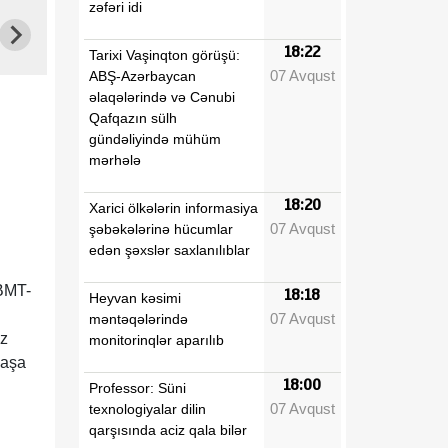
zəfəri idi
18:22
Tarixi Vaşinqton görüşü:
07 Avqust
ABŞ-Azərbaycan
əlaqələrində və Cənubi
Qafqazın sülh
gündəliyində mühüm
mərhələ
18:20
Xarici ölkələrin informasiya
07 Avqust
şəbəkələrinə hücumlar
edən şəxslər saxlanılıblar
 BMT-
18:18
Heyvan kəsimi
07 Avqust
məntəqələrində
hz
monitorinqlər aparılıb
başa
18:00
Professor: Süni
07 Avqust
texnologiyalar dilin
qarşısında aciz qala bilər