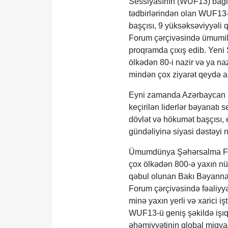
Sessiyasının (WUF13) bağla
tədbirlərindən olan WUF13-
başçısı, 9 yüksəksəviyyəli q
Forum çərçivəsində ümumili
proqramda çıxış edib. Yeni
ölkədən 80-i nazir və ya na
mindən çox ziyarət qeydə a
Eyni zamanda Azərbaycan Pr
keçirilən liderlər bəyanatı
dövlət və hökumət başçısı, e
gündəliyinə siyasi dəstəyi n
Ümumdünya Şəhərsalma Foru
çox ölkədən 800-ə yaxın n
qəbul olunan Bakı Bəyanna
Forum çərçivəsində fəaliyyə
minə yaxın yerli və xarici 
WUF13-ü geniş şəkildə işıq
əhəmiyyətinin qlobal miqyas