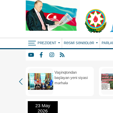
PREZIDENT
RƏSMI SƏNƏDLƏR
PARLA
rdən
Vaşinqtondan
hə
başlayan yeni siyasi
mərhələ
23 May
2026