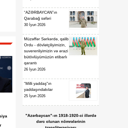
“AZƏRBAYCAN”ın
Qarabağ səfəri
30 İyun 2026
Müzəffər Sərkərdə, qalib
Ordu - dövlətçiliyimizin,
suverenliyimizin və ərazi
bütövlüyümüzün etibarlı
qarantı
26 İyun 2026
“Milli yaddaş"ın
yaddaşındakılar
25 İyun 2026
"Azərbaycan"-ın 1918-1920-ci illərdə
siya
dərc olunan nömrələrinin
ir
transliterasiyası