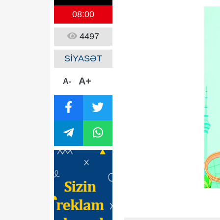
08:00
4497
SİYASƏT
A+
A-