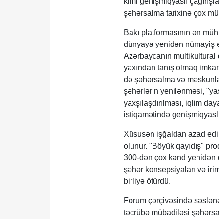
kimi genişmiqyaslı çağırışl
şəhərsalma tarixinə çox müh
Bakı platformasının ən mühüm
dünyaya yenidən nümayiş et
Azərbaycanın multikultural 
yaxından tanış olmaq imkan
də şəhərsalma və məskunlaş
şəhərlərin yenilənməsi, "yaş
yaxşılaşdırılması, iqlim daya
istiqamətində genişmiqyaslı 
Xüsusən işğaldan azad edil
olunur. "Böyük qayıdış" pro
300-dən çox kənd yenidən qu
şəhər konsepsiyaları və irim
birliyə ötürdü.
Forum çərçivəsində səslənən 
təcrübə mübadiləsi şəhərsa