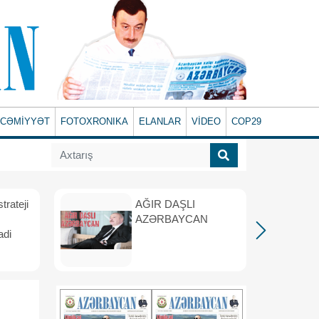
CƏMİYYƏT
FOTOXRONIKA
ELANLAR
VİDEO
COP29
rateji
AĞIR DAŞLI
AZƏRBAYCAN
adi