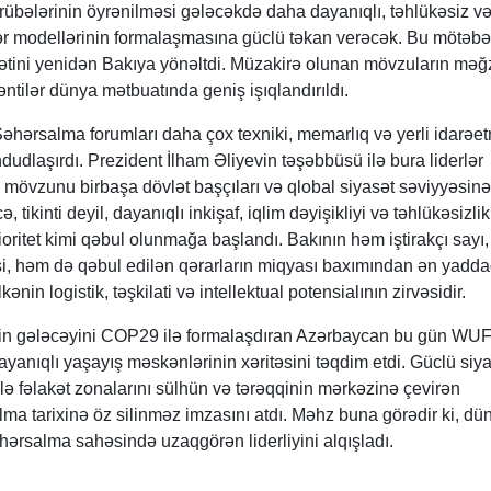
əcrübələrinin öyrənilməsi gələcəkdə daha dayanıqlı, təhlükəsiz v
ər modellərinin formalaşmasına güclü təkan verəcək. Bu mötəbə
ətini yenidən Bakıya yönəltdi. Müzakirə olunan mövzuların məğz
ntilər dünya mətbuatında geniş işıqlandırıldı.
ərsalma forumları daha çox texniki, memarlıq və yerli idarəe
dudlaşırdı. Prezident İlham Əliyevin təşəbbüsü ilə bura liderlər
 mövzunu birbaşa dövlət başçıları və qlobal siyasət səviyyəsinə
 tikinti deyil, dayanıqlı inkişaf, iqlim dəyişikliyi və təhlükəsizlik
rioritet kimi qəbul olunmağa başlandı. Bakının həm iştirakçı sayı
i, həm də qəbul edilən qərarların miqyası baxımından ən yadd
ənin logistik, təşkilati və intellektual potensialının zirvəsidir.
limin gələcəyini COP29 ilə formalaşdıran Azərbaycan bu gün WUF
ayanıqlı yaşayış məskənlərinin xəritəsini təqdim etdi. Güclü siya
ilə fəlakət zonalarını sülhün və tərəqqinin mərkəzinə çevirən
a tarixinə öz silinməz imzasını atdı. Məhz buna görədir ki, dü
hərsalma sahəsində uzaqgörən liderliyini alqışladı.