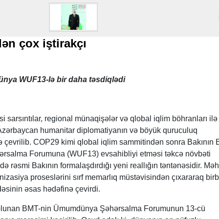
ən çox iştirakçı
 dünya WUF13-lə bir daha təsdiqlədi
 sarsıntılar, regional münaqişələr və qlobal iqlim böhranları ilə
ə Azərbaycan humanitar diplomatiyanın və böyük quruculuq
ə çevrilib. COP29 kimi qlobal iqlim sammitindən sonra Bakının
rsalma Forumuna (WUF13) evsahibliyi etməsi təkcə növbəti
də rəsmi Bakının formalaşdırdığı yeni reallığın təntənəsidir. Mə
nizasiya proseslərini sırf memarlıq müstəvisindən çıxararaq bir
radəsinin əsas hədəfinə çevirdi.
l olunan BMT-nin Ümumdünya Şəhərsalma Forumunun 13-cü