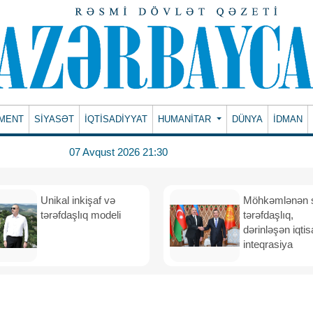
MENT
SİYASƏT
İQTİSADİYYAT
HUMANITAR
DÜNYA
İDMAN
07 Avqust 2026 21:30
Unikal inkişaf və
Möhkəmlənən st
tərəfdaşlıq modeli
tərəfdaşlıq,
dərinləşən iqtis
inteqrasiya