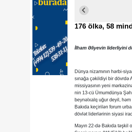
176 ölkə, 58 mind
İlham Əliyevin liderliyini
Dünya nizamının hərbi-siyasi
sınağa çəkildiyi bir dövrd
missiyasının yeni mərkəzin
nin 13-cü Ümumdünya Şəhə
beynəlxalq uğur deyil, həm 
Bakıda keçirilən forum urba
dövlət liderlərinin siyasi i
Mayın 22-də Bakıda təşki