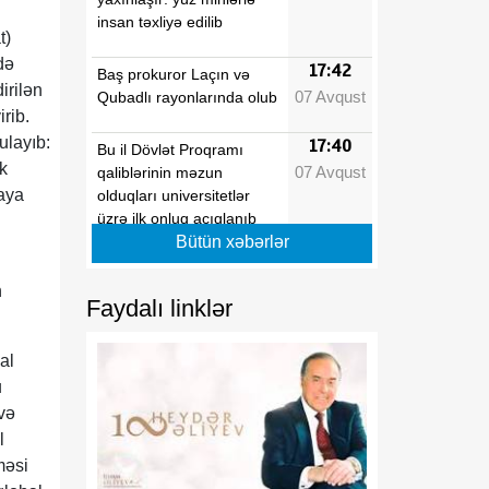
insan təxliyə edilib
t)
də
17:42
Baş prokuror Laçın və
irilən
07 Avqust
Qubadlı rayonlarında olub
rib.
ulayıb:
17:40
Bu il Dövlət Proqramı
k
07 Avqust
qaliblərinin məzun
yaya
olduqları universitetlər
üzrə ilk onluq açıqlanıb
Bütün xəbərlər
17:39
Vaşinqton razılaşmaları
n
07 Avqust
Azərbaycanın sülh
Faydalı linklər
modelinə beynəlxalq
.
dəstəyi təsdiqlədi
al
u
17:36
Hərbi qulluqçular məharət
və
07 Avqust
dərəcələri üzrə sınaq
imtahanlarına cəlb
l
olunublar
məsi