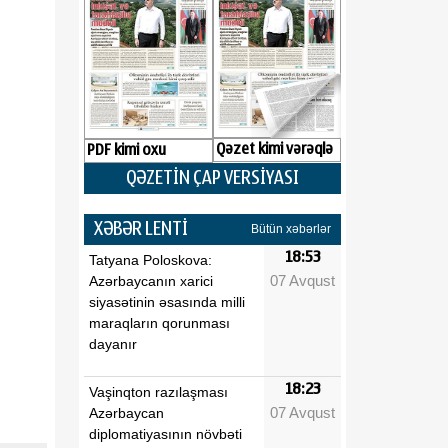
Qəzet kimi vərəqlə
PDF kimi oxu
QƏZETİN ÇAP VERSİYASI
XƏBƏR LENTİ
Bütün xəbərlər
18:53
Tatyana Poloskova:
07 Avqust
Azərbaycanın xarici
siyasətinin əsasında milli
maraqların qorunması
dayanır
18:23
Vaşinqton razılaşması
07 Avqust
Azərbaycan
diplomatiyasının növbəti