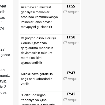
vlət
17:55
Azərbaycan müxtəlif
07 Avqust
dib.
geosiyasi məkanlar
arasında kommunikasiya
sas
imkanları olan dövlət
11
mövqeyini gücləndirir
 74
17:50
Vaşinqton Zirvə Görüşü
07 Avqust
Cənubi Qafqazda
qarşıdurma modelinin
 27
dəyişməsinin mühüm
l şəhər
mərhələsi kimi
qiymətləndirilir
dən
17:47
Küləkli hava şəraiti ilə
umunda
07 Avqust
bağlı sarı xəbərdarlıq
ayıb.
verilib
də 3
ndəsi
17:45
“Delfin” qasırğası
07 Avqust
Yaponiya və Çinə
yaxınlaşır: yüz minlərlə