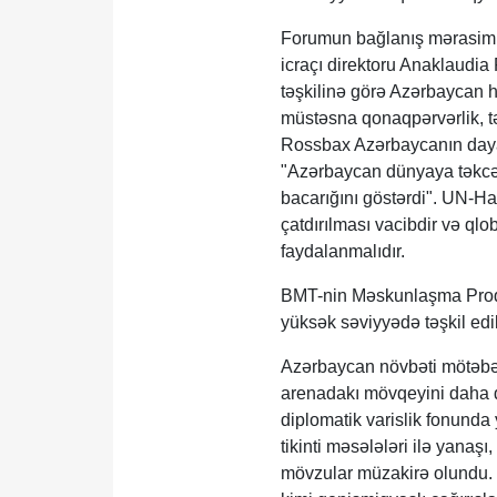
Forumun bağlanış mərasimi
icraçı direktoru Anaklau
təşkilinə görə Azərbaycan hö
müstəsna qonaqpərvərlik, təş
Rossbax Azərbaycanın dayanı
"Azərbaycan dünyaya təkcə
bacarığını göstərdi". UN-Ha
çatdırılması vacibdir və qlo
faydalanmalıdır.
BMT-nin Məskunlaşma Proqra
yüksək səviyyədə təşkil edi
Azərbaycan növbəti mötəbər
arenadakı mövqeyini daha
diplomatik varislik fonunda
tikinti məsələləri ilə yanaş
mövzular müzakirə olundu. D