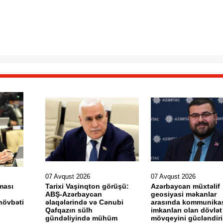
07 Avqust 2026
07 Avqust 2026
ması
Tarixi Vaşinqton görüşü:
Azərbaycan müxtəlif
ABŞ-Azərbaycan
geosiyasi məkanlar
növbəti
əlaqələrində və Cənubi
arasında kommunika
Qafqazın sülh
imkanları olan dövlət
gündəliyində mühüm
mövqeyini gücləndir