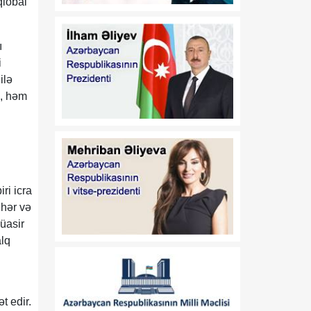
qlobal
17:32
Orta Dəhlizin strateji
07 Avqust
elementinə çevrilən
Zəngəzur dəhlizi: Birillik
ı
Vaşinqton diplomatiyasının
i
uğurları
ilə
l, həm
17:30
Trans-Xəzər fiber-optik
07 Avqust
xətti Azərbaycanı
Avrasiyanın rəqəmsal
körpüsünə çevirir
16:34
Ukraynalı ekspert:
ri icra
07 Avqust
Azərbaycan xarici
əhər və
siyasətinin əsas
üasir
prioritetinin yalnız milli
alq
maraqların qorunması
olduğunu nümayiş etdirir
16:30
“Vətən” jurnalı: Özbəkistan
t edir.
07 Avqust
və Azərbaycan: Müttəfiqlik