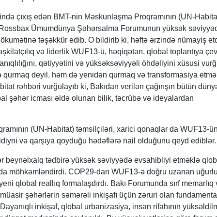
ndə çıxış edən BMT-nin Məskunlaşma Proqramının (UN-Habita
dia Rossbax Ümumdünya Şəhərsalma Forumunun yüksək səviyyə
kumətinə təşəkkür edib. O bildirib ki, həftə ərzində nümayiş etd
kilatçılıq və liderlik WUF13-ü, həqiqətən, qlobal toplantıya çevi
qlılığını, qətiyyətini və yüksəksəviyyəli öhdəliyini xüsusi vurğ
 qurmaq deyil, həm də yenidən qurmaq və transformasiya etmə
bitat rəhbəri vurğulayıb ki, Bakıdan verilən çağırışın bütün dün
bal şəhər icması əldə olunan bilik, təcrübə və ideyalardan
mının (UN-Habitat) təmsilçiləri, xarici qonaqlar da WUF13-ü
ldiyni və qarşıya qoyduğu hədəflərə nail olduğunu qeyd ediblər
 beynəlxalq tədbirə yüksək səviyyədə evsahibliyi etməklə qlob
 da möhkəmləndirdi. COP29-dan WUF13-ə doğru uzanan uğurl
 yeni qlobal reallıq formalaşdırdı. Bakı Forumunda sırf memarlıq 
ı, müasir şəhərlərin səmərəli inkişafı üçün zəruri olan fundamenta
ayanıqlı inkişaf, qlobal urbanizasiya, insan rifahının yüksəldil