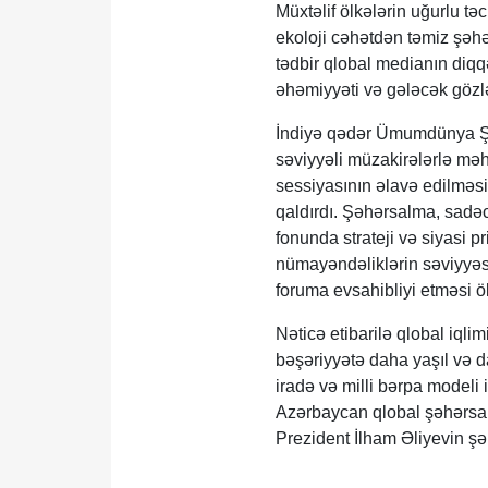
Müxtəlif ölkələrin uğurlu t
ekoloji cəhətdən təmiz şəh
tədbir qlobal medianın diqq
əhəmiyyəti və gələcək gözlə
İndiyə qədər Ümumdünya Şəh
səviyyəli müzakirələrlə məh
sessiyasının əlavə edilməsi
qaldırdı. Şəhərsalma, sadəcə,
fonunda strateji və siyasi p
nümayəndəliklərin səviyyəs
foruma evsahibliyi etməsi ölk
Nəticə etibarilə qlobal iq
bəşəriyyətə daha yaşıl və d
iradə və milli bərpa modeli 
Azərbaycan qlobal şəhərsalm
Prezident İlham Əliyevin şə