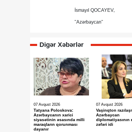
İsmayıl QOCAYEV,
"Azərbaycan"
Digər Xəbərlər
07 Avqust 2026
07 Avqust 2026
Tatyana Poloskova:
Vaşinqton razılaş
Azərbaycanın xarici
Azərbaycan
siyasətinin əsasında milli
diplomatiyasının 
maraqların qorunması
zəfəri idi
dayanır