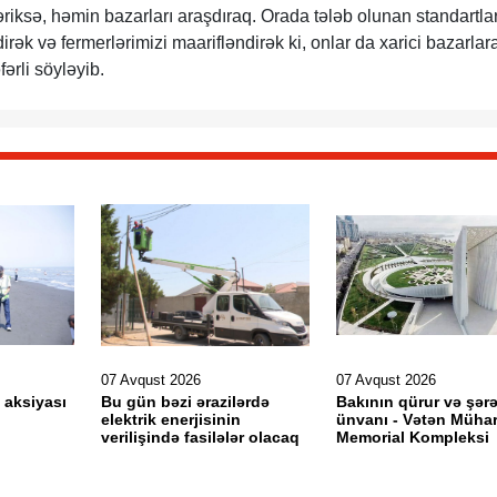
əriksə, həmin bazarları araşdıraq. Orada tələb olunan standartlar
rək və fermerlərimizi maarifləndirək ki, onlar da xarici bazarlar
ərli söyləyib.
07 Avqust 2026
07 Avqust 2026
 aksiyası
Bu gün bəzi ərazilərdə
Bakının qürur və şərə
elektrik enerjisinin
ünvanı - Vətən Mühar
verilişində fasilələr olacaq
Memorial Kompleksi