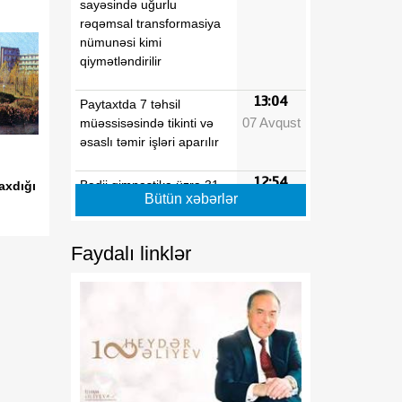
sayəsində uğurlu
rəqəmsal transformasiya
nümunəsi kimi
qiymətləndirilir
13:04
Paytaxtda 7 təhsil
07 Avqust
müəssisəsində tikinti və
əsaslı təmir işləri aparılır
12:54
Bədii gimnastika üzrə 31-
axdığı
Bütün xəbərlər
07 Avqust
ci ölkə çempionatı başa
çatıb
Faydalı linklər
12:53
Dövlət Neft Fondu
07 Avqust
Perunun ən böyük elektrik
enerjisi istehsalçısı olan
şirkətə investisiya yatırıb
12:53
Azərbaycan film layihəsi
07 Avqust
beynəlxalq nüfuzlu qrantın