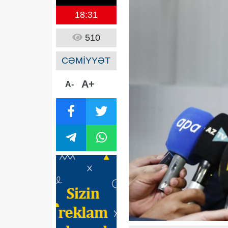
18:31
510
CƏMİYYƏT
A+
A-