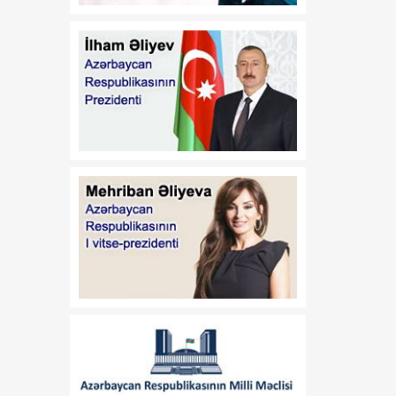
qalibi olub
12:51
Vaşinqton görüşü:
07 Avqust
Azərbaycan sülh
gündəliyini və regionun
gələcək inkişaf
istiqamətlərini müəyyən
edən dövlətə çevrildi
12:49
“Sinxua”: Orta Dəhlizin
07 Avqust
strateji əhəmiyyətinin
artması Azərbaycanı
nəqliyyat-logistika habına
çevirir
12:13
Donald Tramp ABŞ-də
07 Avqust
"doğum turizmi"ni yenidən
qadağan etmək istəyir
12:03
Nabranda təmizlik aksiyası
07 Avqust
keçirilib