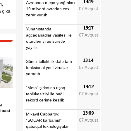
13:19
Avropada meşə yanğınları
ı,
07 Avqust
19 milyard avrodan çox
a çıxa
zərər vurub
13:17
Yunanıstanda
07 Avqust
ağcaqanadlar vasitəsi ilə
ötürülən virus sürətlə
yayılır
13:14
Süni intellekt ilk dəfə tam
07 Avqust
funksional yeni viruslar
yaradıb
13:12
“Meta” şirkətinə uşaq
07 Avqust
təhlükəsizliyi ilə bağlı
rekord cərimə kəsilib
f
ibəsi
13:09
Mikayıl Cabbarov:
07 Avqust
“SOCAR karbamid”
qabaqcıl texnologiyalar