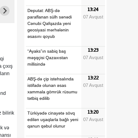
13:24
Deputat: ABŞ-də
07 Avqust
paraflanan sülh sənədi
Cənubi Qafqazda yeni
geosiyasi mərhələnin
əsasını qoyub
13:23
“Ayaks”ın sabiq baş
07 Avqust
məşqçisi Qazaxıstan
qi
millisində
a çıxış
ların
13:22
ABŞ-də çip istehsalında
07 Avqust
istifadə olunan əsas
xammala gömrük rüsumu
ənd
tətbiq edilib
13:20
bilirik
Türkiyədə cinayətə sövq
07 Avqust
edilən uşaqlarla bağlı yeni
qanun qəbul olunur
ək və
 hansı