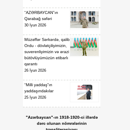
“AZƏRBAYCAN”ın
Qarabağ səfəri
30 İyun 2026
Müzəffər Sərkərdə, qalib
Ordu - dövlətçiliyimizin,
suverenliyimizin və ərazi
bütövlüyümüzün etibarlı
qarantı
26 İyun 2026
“Milli yaddaş"ın
yaddaşındakılar
25 İyun 2026
"Azərbaycan"-ın 1918-1920-ci illərdə
dərc olunan nömrələrinin
transliterasiyası