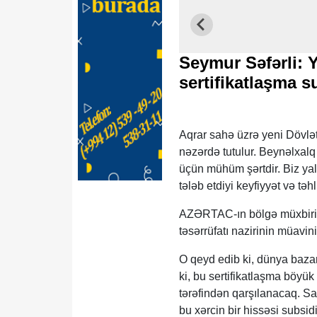
Seymur Səfərli: 
sertifikatlaşma s
Aqrar sahə üzrə yeni Dövlət
nəzərdə tutulur. Beynəlxalq k
üçün mühüm şərtdir. Biz ya
tələb etdiyi keyfiyyət və tə
AZƏRTAC-ın bölgə müxbiri x
təsərrüfatı nazirinin müavin
O qeyd edib ki, dünya bazarl
ki, bu sertifikatlaşma böyük
tərəfindən qarşılanacaq. Sa
bu xərcin bir hissəsi subsid