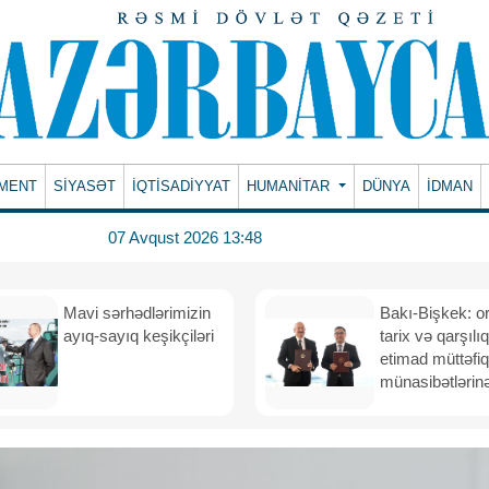
MENT
SİYASƏT
İQTİSADİYYAT
HUMANITAR
DÜNYA
İDMAN
07 Avqust 2026 13:48
Mavi sərhədlərimizin
Bakı-Bişkek: o
ayıq-sayıq keşikçiləri
tarix və qarşılıq
etimad müttəfiq
münasibətlərinə