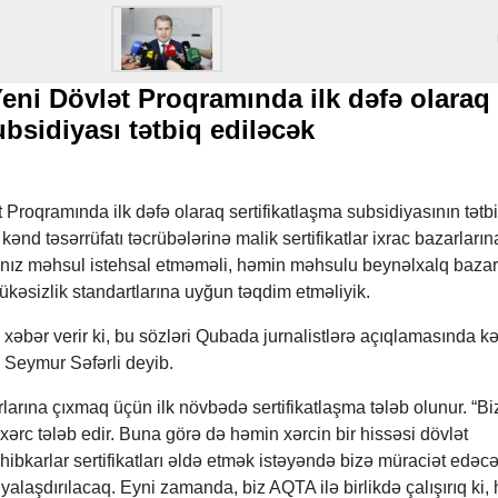
Yeni Dövlət Proqramında ilk dəfə olaraq
ubsidiyası tətbiq ediləcək
 Proqramında ilk dəfə olaraq sertifikatlaşma subsidiyasının tətbi
ənd təsərrüfatı təcrübələrinə malik sertifikatlar ixrac bazarların
lnız məhsul istehsal etməməli, həmin məhsulu beynəlxalq bazar
hlükəsizlik standartlarına uyğun təqdim etməliyik.
əbər verir ki, bu sözləri Qubada jurnalistlərə açıqlamasında k
i Seymur Səfərli deyib.
arına çıxmaq üçün ilk növbədə sertifikatlaşma tələb olunur. “Biz 
 xərc tələb edir. Buna görə də həmin xərcin bir hissəsi dövlət
hibkarlar sertifikatları əldə etmək istəyəndə bizə müraciət edəc
iyalaşdırılacaq. Eyni zamanda, biz AQTA ilə birlikdə çalışırıq ki,