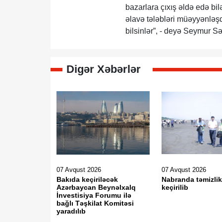
bazarlara çıxış əldə edə bil
əlavə tələbləri müəyyənləşdi
bilsinlər”, - deyə Seymur Səf
Digər Xəbərlər
07 Avqust 2026
07 Avqust 2026
Bakıda keçiriləcək
Nabranda təmizlik
Azərbaycan Beynəlxalq
keçirilib
İnvestisiya Forumu ilə
bağlı Təşkilat Komitəsi
yaradılıb