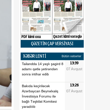
Qəzet kimi vərəqlə
PDF kimi oxu
QƏZETİN ÇAP VERSİYASI
XƏBƏR LENTİ
Bütün xəbərlər
13:39
Tailandda 14 yaşlı şagird 8
07 Avqust
adamı qətlə yetirəndən
sonra intihar edib
13:26
Bakıda keçiriləcək
07 Avqust
Azərbaycan Beynəlxalq
İnvestisiya Forumu ilə
bağlı Təşkilat Komitəsi
yaradılıb