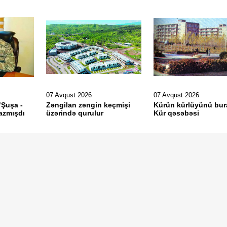
07 Avqust 2026
07 Avqust 2026
"Şuşa -
Zəngilan zəngin keçmişi
Kürün kürlüyünü bur
azmışdı
üzərində qurulur
Kür qəsəbəsi