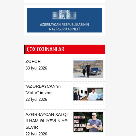
12:00
Lənkəranda kanalizasiya
07 Avqust
sisteminin yenilənməsi
işlərinə başlanılıb
11:45
Azərbaycan-Ukrayna
07 Avqust
münasibətləri: Strateji
ÇOX OXUNANLAR
tərəfdaşlığın yeni vizyonu
ZƏFƏR
30 İyul 2026
"AZƏRBAYCAN"ın
"Zəfər" imzası
22 İyul 2026
AZƏRBAYCAN XALQI
İLHAM ƏLİYEVİ NİYƏ
SEVİR
22 İyul 2026