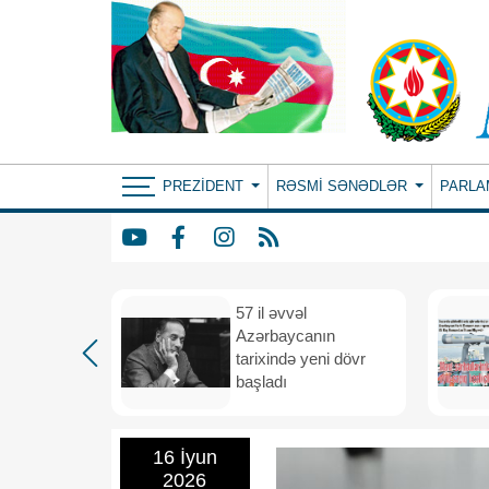
PREZIDENT
RƏSMI SƏNƏDLƏR
PARLA
iya və
57 il əvvəl
 vahid
Azərbaycanın
və
tarixində yeni dövr
i məkana
başladı
16 İyun
2026