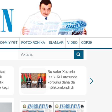
CƏMİYYƏT
FOTOXRONIKA
ELANLAR
VİDEO
COP29
rtaq
Bu səfər Xəzərlə
lı
İssık-Kul arasında
lik
körpünü daha da
 keçir
möhkəmləndirdi