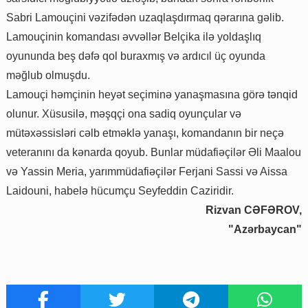
Sabri Lamouçini vəzifədən uzaqlaşdırmaq qərarına gəlib.
Lamouçinin komandası əvvəllər Belçika ilə yoldaşlıq
oyununda beş dəfə qol buraxmış və ardıcıl üç oyunda
məğlub olmuşdu.
Lamouçi həmçinin heyət seçiminə yanaşmasına görə tənqid
olunur. Xüsusilə, məşqçi ona sadiq oyunçular və
mütəxəssisləri cəlb etməklə yanaşı, komandanın bir neçə
veteranını da kənarda qoyub. Bunlar müdafiəçilər Əli Maalou
və Yassin Meria, yarımmüdafiəçilər Ferjani Sassi və Aissa
Laidouni, habelə hücumçu Seyfeddin Caziridir.
Rizvan CƏFƏROV,
"Azərbaycan"