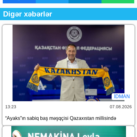
Digər xəbərlər
İDMAN
13:23
07.08.2026
“Ayaks”ın sabiq baş məşqçisi Qazaxıstan millisində