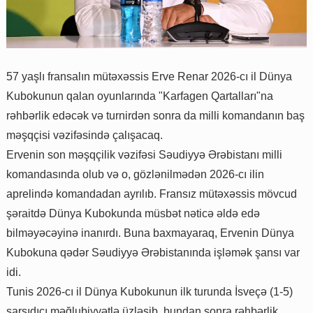
57 yaşlı fransalın mütəxəssis Erve Renar 2026-cı il Dünya
Kubokunun qalan oyunlarında "Karfagen Qartalları"na
rəhbərlik edəcək və turnirdən sonra da milli komandanın baş
məşqçisi vəzifəsində çalışacaq.
Ervenin son məşqçilik vəzifəsi Səudiyyə Ərəbistanı milli
komandasında olub və o, gözlənilmədən 2026-cı ilin
aprelində komandadan ayrılıb. Fransız mütəxəssis mövcud
şəraitdə Dünya Kubokunda müsbət nəticə əldə edə
bilməyəcəyinə inanırdı. Buna baxmayaraq, Ervenin Dünya
Kubokuna qədər Səudiyyə Ərəbistanında işləmək şansı var
idi.
Tunis 2026-cı il Dünya Kubokunun ilk turunda İsveçə (1-5)
sarsıdıcı məğlubiyyətlə üzləşib, bundan sonra rəhbərlik