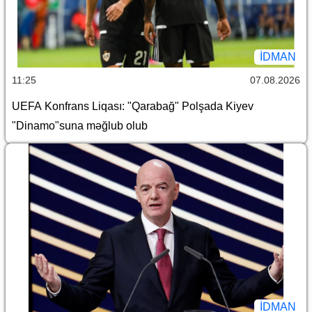
İDMAN
11:25
07.08.2026
UEFA Konfrans Liqası: "Qarabağ" Polşada Kiyev
"Dinamo"suna məğlub olub
İDMAN